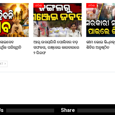
ଓଡିଶା
ଓଡିଶା
ଦଳାଇଦେବ
ଆର୍.ଉଦୟଗିରି ପୋଲିସର ବଡ଼
ଭୀମ ଭୋଇ ଭିନ୍ନକ୍
ଥିକ ପରିସ୍ଥିତି
ସଫଳତା, ଗଞ୍ଜେଇ କାରବାରରେ
ଶିବିର ଅନୁଷ୍ଠିତ
୨ ଗିରଫ
EXT
Us
Share