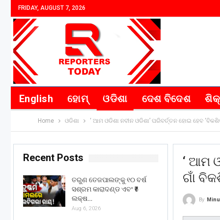
FRIDAY, AUGUST 7, 2026
English
ହୋମ୍
ଓଡିଶା
ଦେଶ ବିଦେଶ
ଶିକ
Home
ଓଡିଶା
‘ ଆମ ଓଡିଶା ନବୀନ ଓଡିଶା’ ପରିବର୍ତ୍ତନ ହୋଇ ହେବ ‘ବିକଶିତ 
Recent Posts
‘ ଆମ ଓ
ଗାଁ ବିକ
ତରୁଣ ତେଜପାଲଙ୍କୁ ୧୦ ବର୍ଷ
ସଶ୍ରମ କାରାଦଣ୍ଡ ଏବଂ ₹୫
ଲକ୍ଷ…
By
Minu
Aug 6, 2026