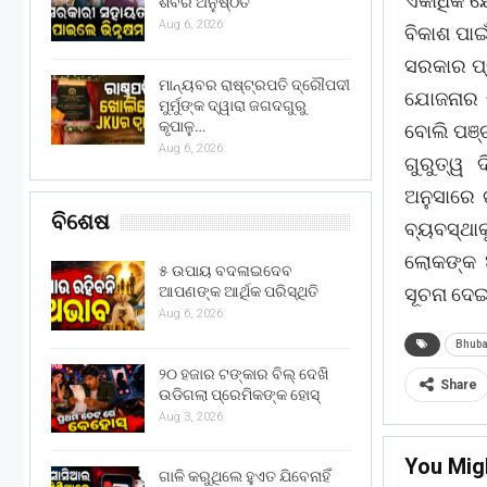
ଏକାଧିକ ଯ
ଶିବିର ଅନୁଷ୍ଠିତ
Aug 6, 2026
ବିକାଶ ପା
ସରକାର ପ୍ର
ମାନ୍ୟବର ରାଷ୍ଟ୍ରପତି ଦ୍ରୌପଦୀ
ଯୋଜନାର ନ
ମୁର୍ମୁଙ୍କ ଦ୍ୱାରା ଜଗଦଗୁରୁ
କୃପାଳୁ…
ବୋଲି ପଞ୍
Aug 6, 2026
ଗୁରୁତ୍ୱ 
ଅନୁସାରେ ଗ
ବିଶେଷ
ବ୍ୟବସ୍ଥା
ଲୋକଙ୍କ ଆ
୫ ଉପାୟ ବଦଳାଇଦେବ
ଆପଣଙ୍କ ଆର୍ଥିକ ପରିସ୍ଥିତି
ସୂଚନା ଦେଇ
Aug 6, 2026
Bhub
୨୦ ହଜାର ଟଙ୍କାର ବିଲ୍ ଦେଖି
Share
ଉଡିଗଲା ପ୍ରେମିକଙ୍କ ହୋସ୍
Aug 3, 2026
You Mig
ଗାଳି କରୁଥିଲେ ହୁଏତ ଯିବେନାହିଁ