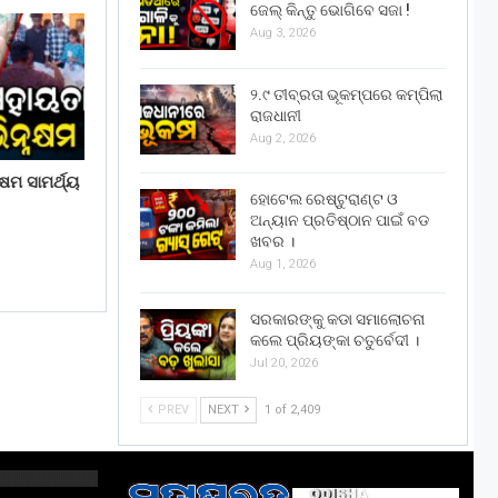
ଜେଲ୍ କିନ୍ତୁ ଭୋଗିବେ ସଜା !
Aug 3, 2026
୨.୯ ତୀବ୍ରତା ଭୂକମ୍ପରେ କମ୍ପିଲା
ରାଜଧାନୀ
Aug 2, 2026
ଷମ ସାମର୍ଥ୍ୟ
ହୋଟେଲ ରେଷ୍ଟୁରାଣ୍ଟ ଓ
ଅନ୍ୟାନ ପ୍ରତିଷ୍ଠାନ ପାଇଁ ବଡ
ଖବର ।
Aug 1, 2026
ସରକାରଙ୍କୁ କଡା ସମାଲୋଚନା
କଲେ ପ୍ରିୟଙ୍କା ଚତୁର୍ବେଦୀ ।
Jul 20, 2026
PREV
NEXT
1 of 2,409