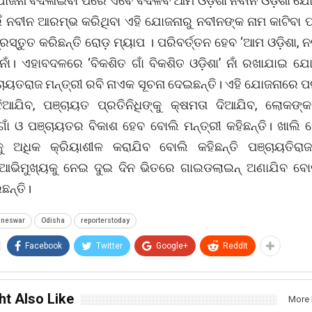
ୋଜନା ବଦଳାଇବା ପରେ ଏବେ ବଦଳିବ ଆମ ଓଡ଼ିଶା ନବୀନ ଓଡ଼ିଶା ଯୋଜ
ଇଁ ନବୀନ ଆରମ୍ଭ କରିଥିବା ଏହି ଯୋଜନାରୁ ନବୀନଙ୍କ ନାମ କାଟିବା 
ସ୍ତୁତ କରିଛନ୍ତି ରୋଡ଼ ମ୍ୟାପ । ପରିବର୍ତ୍ତନ ହେବ ‘ଆମ ଓଡ଼ିଶା, ନବ
ାଁ। ଏହାବଦଳରେ ‘ବିକଶିତ ଗାଁ ବିକଶିତ ଓଡ଼ିଶା’ ନାଁ ରଖାଯାଇ ଯୋ
ଚାୟତରାଜ ମନ୍ତ୍ରୀ ରବି ନାଏକ ସୂଚନା ଦେଇଛନ୍ତି। ଏହି ଯୋଜନାରେ ପ
ଦିଆଯିବ, ପଞ୍ଚାୟତ ପ୍ରତିନିଧିଙ୍କୁ କ୍ଷମତା ଦିଆଯିବ, ଲୋକଙ୍କ
ାଁ ଓ ପଞ୍ଚାୟତର ବିକାଶ ହେବ ବୋଲି ମନ୍ତ୍ରୀ କହିଛନ୍ତି। ଖାଲି ସେ
କୁ ଅଧିକ କ୍ରିୟାଶୀଳ କରାଯିବ ବୋଲି କହିଛନ୍ତି ପଞ୍ଚାୟତିରାଜ
ଭିମୁଖ୍ୟକୁ ନେଇ ଦୁଇ ଦିନ ଭିତରେ ଗାଇଡଲାଇନ୍‌‌ ଅଣାଯିବ ବୋଲ
ଛନ୍ତି।
aneswar
Odisha
reporterstoday
Facebook
Twitter
Google+
ReddIt
ht Also Like
More 