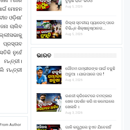
ନା । ଗାଁର
ବୁଲୁଛି ରାଗିଂ ଭିଡିଓ
Aug 5, 2026
ପାଇଁ ମୋହନ
ୀନ ଓଡ଼ିଶା’
ଜିଲ୍ଲା ସ୍ତରୀୟ ପ୍ୟାରେଡ୍ ପରେ
ଜନା ଚାଲିବ
ବିଭିନ୍ନ ଶିକ୍ଷାନୁଷ୍ଠାନର…
ଲ୍ଲୀସଭାକୁ
Aug 5, 2026
 ପ୍ରସ୍ତାବ
ତିକି ନୁହେଁ
ଭାରତ
 ମନ୍ତ୍ରୀ।
ଗୌତମ ଗମ୍ଭୀରଙ୍କ ପାଇଁ ବଢୁଛି
ି ମନ୍ତ୍ରୀ
ଅଡୁଆ । ଯାଇପାରେ ପଦ !
Aug 4, 2026
ରଣଜୀ କ୍ରିକେଟରେ ଚମତ୍କାର
ଖେଳ ପଦର୍ଶନ କରି ନା କମେଇଲେ
ଖେଳାଳି ।
Aug 3, 2026
From Author
ଗାଳି କରୁଥିଲେ ହୁଏତ ଯିବେନାହିଁ