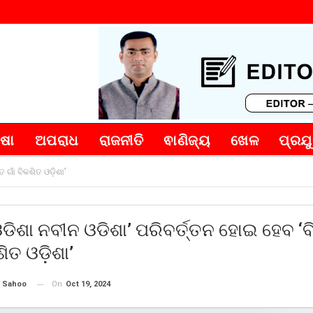
୍ଷା
ଅପରାଧ
ରାଜନୀତି
ଵାଣିଜ୍ୟ
ଖେଳ
ପ୍ରଯୁ
ଗାଁ ବିକଶିତ ଓଡ଼ିଶା’
ଡିଶା ନବୀନ ଓଡିଶା’ ପରିବର୍ତ୍ତନ ହୋଇ ହେବ ‘
ଶିତ ଓଡ଼ିଶା’
On
Oct 19, 2024
 Sahoo