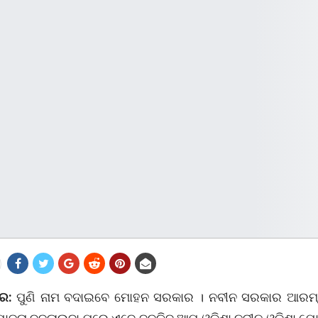
ୱର:
ପୁଣି ନାମ ବଦାଇବେ ମୋହନ ସରକାର । ନବୀନ ସରକାର ଆରମ୍