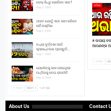
ଜେଲ୍ କିନ୍ତୁ ଭୋଗିବେ ସଜା !
ଓଡିଶା
Aug 3, 2026
ଆହତ ଯୋଗୁଁ ଏବେ କାମ କରିବେ
ନାହିଁ ରଶ୍ମିକା
Aug 2, 2026
୫ ଉପାୟ ବ
ବନ୍ୟା ଦୁର୍ଦ୍ଦଶା ପାଇଁ
ଆପଣଙ୍କ ଆର୍
ସ୍ଥାନାନ୍ତରଣ ପ୍ରସ୍ତୁତି…
Aug 1, 2026
PREV
N
ଯୋଗୀଙ୍କୁ କାଳ ହୋଇଥିଲା
ମନ୍ଦିରକୁ ନେଇ ରାଜନୀତି
May 6, 2026
PREV
NEXT
1 of 166
About Us
Contact 