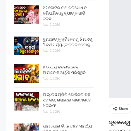
୧୬ କୋଟିର ଋଣ ପରିଷୋଧ ନ
କରିପାରିବାରୁ ବ୍ୟାଙ୍କ ଜାରି
କରିଛି…
Aug 6, 2026
ବୁମରାହଙ୍କୁ କ୍ରିକେଟରୁ 6 ମାସରୁ
1 ବର୍ଷ ପର୍ଯ୍ୟନ୍ତ ବିରତି ନେବାକୁ…
Aug 6, 2026
୫ ଉପାୟ ବଦଳାଇଦେବ
ଆପଣଙ୍କ ଆର୍ଥିକ ପରିସ୍ଥିତି
Aug 6, 2026
ଆର୍.ଉଦୟଗିରି ପୋଲିସର ବଡ଼
ସଫଳତା, ଗଞ୍ଜେଇ କାରବାରରେ
୨ ଗିରଫ
Share
Aug 6, 2026
ଭୁ
ବନେଶ୍
ଭୀମ ଭୋଇ ଭିନ୍ନକ୍ଷମ ସାମର୍ଥ୍ୟ