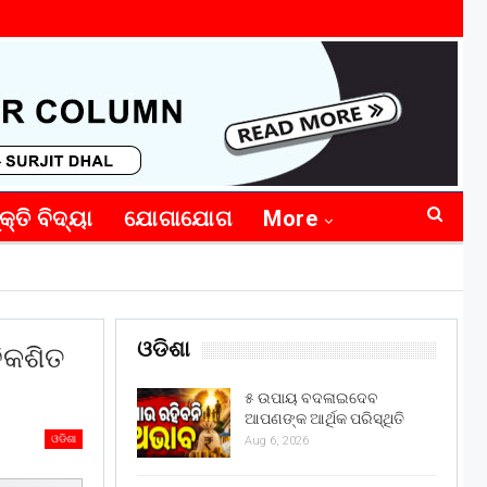
କ୍ତି ବିଦ୍ୟା
ଯୋଗାଯୋଗ
More
ଓଡିଶା
ବିକଶିତ
୫ ଉପାୟ ବଦଳାଇଦେବ
ଆପଣଙ୍କ ଆର୍ଥିକ ପରିସ୍ଥିତି
ଓଡିଶା
Aug 6, 2026