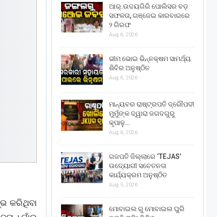
ଆର୍.ଉଦୟଗିରି ପୋଲିସର ବଡ଼
ସଫଳତା, ଗଞ୍ଜେଇ କାରବାରରେ
୨ ଗିରଫ
Aug 6, 2026
ଭୀମ ଭୋଇ ଭିନ୍ନକ୍ଷମ ସାମର୍ଥ୍ୟ
ଶିବିର ଅନୁଷ୍ଠିତ
Aug 6, 2026
ମାନ୍ୟବର ରାଷ୍ଟ୍ରପତି ଦ୍ରୌପଦୀ
ମୁର୍ମୁଙ୍କ ଦ୍ୱାରା ଜଗଦଗୁରୁ
କୃପାଳୁ…
Aug 6, 2026
ଗଜପତି ଜିଲ୍ଲାରେ ‘TEJAS’
ଉଦ୍ୟୋଗୀ ସଚେତନତା
କାର୍ଯ୍ୟକ୍ରମ ଅନୁଷ୍ଠିତ
Aug 5, 2026
ଭ କରିଥିବା
ମୋବାଇଲ ରୁ ମୋବାଇଲ ଘୁରି