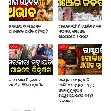
୫ ଉପାୟ ବଦଳାଇଦେବ
ଆର୍.ଉଦୟଗିରି ପୋଲିସର ବଡ଼
ଆପଣଙ୍କ ଆର୍ଥିକ ପରିସ୍ଥିତି
ସଫଳତା, ଗଞ୍ଜେଇ
କାରବାରରେ ୨ ଗିରଫ
ଓଡିଶା
ଓଡିଶା
ଭୀମ ଭୋଇ ଭିନ୍ନକ୍ଷମ
ମାନ୍ୟବର ରାଷ୍ଟ୍ରପତି
ସାମର୍ଥ୍ୟ ଶିବିର ଅନୁଷ୍ଠିତ
ଦ୍ରୌପଦୀ ମୁର୍ମୁଙ୍କ ଦ୍ୱାରା
ଜଗଦଗୁରୁ କୃପାଳୁ
ବିଶ୍ୱବିଦ୍ୟାଳୟର ଭବ୍ୟ
ଉଦଘାଟନ