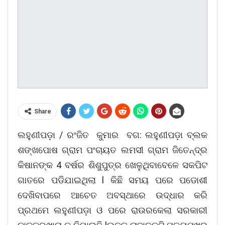
Share
ଲହୁଣୀପଡ଼ା / ରଂଜିତ କୁମାର ବଗ: ଲହୁଣୀପଡ଼ା ବ୍ଲକ
ଶଙ୍ଖପୋଷ ଗ୍ରାମ ପଂଚାୟତ ଲମସୀ ଗ୍ରାମ ଜିତେନ୍ଦ୍ର
କିଷାନଙ୍କ 4 ବର୍ଷର ଶିଶୁପୁତ୍ର ଖେଳୁଥିବାବେଳେ ସକପିଟ
ଗାତରେ ପଡିଯାଇଥିଲା l କିଛି ସମୟ ପରେ ପଡୋଶୀ
ଦେଖିବାପରେ ଆଚେତ ଅବସ୍ଥାରେ ଉଦ୍ଧାର କରି
ପ୍ରଥମେ ଲହୁଣୀପଡ଼ା ଓ ପରେ ରାଉରକେଲା ସରକାରୀ