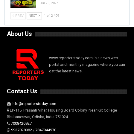
Jul 20, 2026
PREV
NEXT
1 of 2,409
About Us
www.reporterstoday.com is a news web
portal and monthly magazine where you can
get the latest news.
Contact Us
info@reporterstoday.com
LP-115, Prasanti Vihar, Housing Board Colony, Near Kiit College
Bhubaneswar, Odisha, India 751024
7008420927
9937028982
/
7847944970