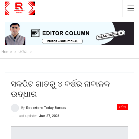
Home
ଓଡିଶା
ସକପିଟ ଗାତରୁ ୪ ବର୍ଷର ନାବାଳକ
ଉଦ୍ଧାର
ଓଡିଶା
By
Reporters Today Bureau
Last updated
Jun 27, 2023