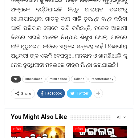
ଡାକ୍ତରଖାନା କୁ ନିଯାଇଛି lଉକ୍ତ ନାବାଳକଟି ମୃତ୍ୟୁମୁଖରୁ
ଅଳ୍ପକେ ବର୍ତ୍ତିଯାଇଛି କିନ୍ତୁ ପଂଚାୟତ ତରଫରୁ
ଖୋଳାଯାଇଥିବା ଗାତକୁ କାମ ସାରି ତୁରନ୍ତ ବନ୍ଦ କରିବା
ପାଇଁ ପରିବାର ଲୋକେ ଦାବି କରିଛନ୍ତି, ନଚେତ ଆଗାମୀ
ଦିନରେ ଏଭଳି ଅନେକ ନିଷ୍ପାପ ଶିଶୁଏ ଖୋଲା ଗାତରେ
ପଡି ମୃତୁବରଣ କରିବେ ଏଥିରେ ସନ୍ଦେହ ନାହିଁ l ବିଭାଗୀୟ
ଅଧିକରୀ ଙ୍କ ଏଭଳି ବେପରୁଆ ମନଭାବ ଓ ଖାମଖିଆଲି କୁ
ନେଇ ବୁଦ୍ଧିଜୀବୀ ମହଲରେ ତୀବ୍ର ନିନ୍ଦା କରାଯାଇଛି l
lunapahada
minu sahoo
Odisha
reporterstoday
Facebook
Twitter
Share
You Might Also Like
All
ଓଡିଶା
ଓଡିଶା