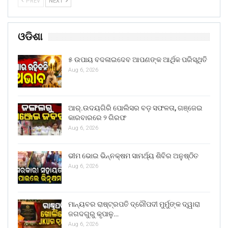
PREV
NEXT
ଓଡିଶା
୫ ଉପାୟ ବଦଳାଇଦେବ ଆପଣଙ୍କ ଆର୍ଥିକ ପରିସ୍ଥିତି
Aug 6, 2026
ଆର୍.ଉଦୟଗିରି ପୋଲିସର ବଡ଼ ସଫଳତା, ଗଞ୍ଜେଇ
କାରବାରରେ ୨ ଗିରଫ
Aug 6, 2026
ଭୀମ ଭୋଇ ଭିନ୍ନକ୍ଷମ ସାମର୍ଥ୍ୟ ଶିବିର ଅନୁଷ୍ଠିତ
Aug 6, 2026
ମାନ୍ୟବର ରାଷ୍ଟ୍ରପତି ଦ୍ରୌପଦୀ ମୁର୍ମୁଙ୍କ ଦ୍ୱାରା
ଜଗଦଗୁରୁ କୃପାଳୁ…
Aug 6, 2026