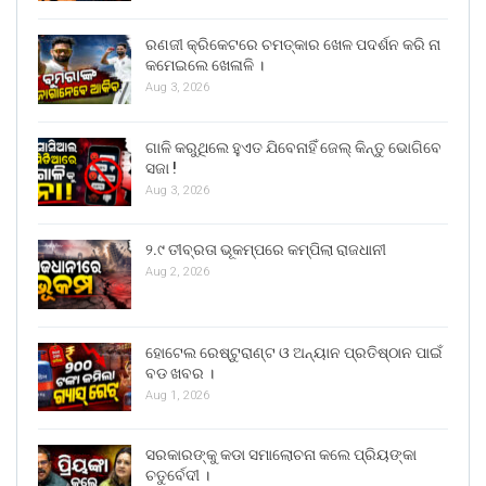
ରଣଜୀ କ୍ରିକେଟରେ ଚମତ୍କାର ଖେଳ ପଦର୍ଶନ କରି ନା
କମେଇଲେ ଖେଳାଳି ।
Aug 3, 2026
ଗାଳି କରୁଥିଲେ ହୁଏତ ଯିବେନାହିଁ ଜେଲ୍ କିନ୍ତୁ ଭୋଗିବେ
ସଜା !
Aug 3, 2026
୨.୯ ତୀବ୍ରତା ଭୂକମ୍ପରେ କମ୍ପିଲା ରାଜଧାନୀ
Aug 2, 2026
ହୋଟେଲ ରେଷ୍ଟୁରାଣ୍ଟ ଓ ଅନ୍ୟାନ ପ୍ରତିଷ୍ଠାନ ପାଇଁ
ବଡ ଖବର ।
Aug 1, 2026
ସରକାରଙ୍କୁ କଡା ସମାଲୋଚନା କଲେ ପ୍ରିୟଙ୍କା
ଚତୁର୍ବେଦୀ ।