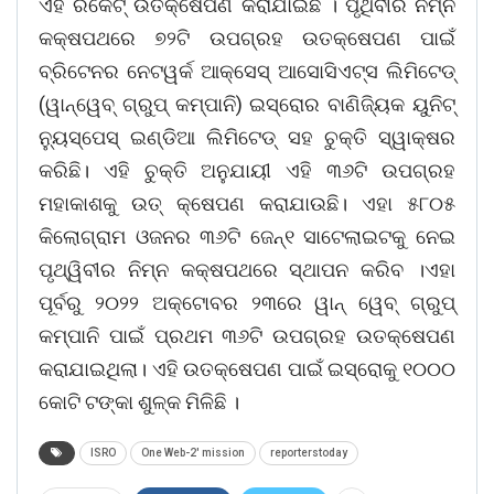
ଏହି ରକେଟ୍ ଉତକ୍ଷେପଣ କରାଯାଇଛି । ପୃଥିବୀର ନିମ୍ନ
କକ୍ଷପଥରେ ୭୨ଟି ଉପଗ୍ରହ ଉତକ୍ଷେପଣ ପାଇଁ
ବ୍ରିଟେନର ନେଟୱର୍କ ଆକ୍ସେସ୍ ଆସୋସିଏଟ୍ସ ଲିମିଟେଡ୍
(ୱାନ୍ୱେବ୍ ଗ୍ରୁପ୍ କମ୍ପାନି) ଇସ୍ରୋର ବାଣିଜ୍ୟିକ ୟୁନିଟ୍
ନ୍ୟୁସ୍ପେସ୍ ଇଣ୍ଡିଆ ଲିମିଟେଡ୍ ସହ ଚୁକ୍ତି ସ୍ୱାକ୍ଷର
କରିଛି। ଏହି ଚୁକ୍ତି ଅନୁଯାୟୀ ଏହି ୩୬ଟି ଉପଗ୍ରହ
ମହାକାଶକୁ ଉତ୍ କ୍ଷେପଣ କରାଯାଉଛି। ଏହା ୫୮୦୫
କିଲୋଗ୍ରାମ ଓଜନର ୩୬ଟି ଜେନ୍୧ ସାଟେଲାଇଟକୁ ନେଇ
ପୃଥ୍ୱିବୀର ନିମ୍ନ କକ୍ଷପଥରେ ସ୍ଥାପନ କରିବ ।ଏହା
ପୂର୍ବରୁ ୨୦୨୨ ଅକ୍ଟୋବର ୨୩ରେ ୱାନ୍ ୱେବ୍ ଗ୍ରୁପ୍
କମ୍ପାନି ପାଇଁ ପ୍ରଥମ ୩୬ଟି ଉପଗ୍ରହ ଉତକ୍ଷେପଣ
କରାଯାଇଥିଲା। ଏହି ଉତକ୍ଷେପଣ ପାଇଁ ଇସ୍ରୋକୁ ୧୦୦୦
କୋଟି ଟଙ୍କା ଶୁଳ୍କ ମିଳିଛି ।
ISRO
One Web-2' mission
reporterstoday