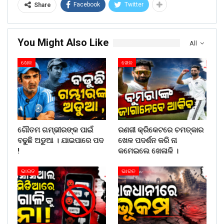
Facebook
Twitter
Share
You Might Also Like
All
ଖେଳ
ଖେଳ
ଗୌତମ ଗମ୍ଭୀରଙ୍କ ପାଇଁ
ରଣଜୀ କ୍ରିକେଟରେ ଚମତ୍କାର
ବଢୁଛି ଅଡୁଆ । ଯାଇପାରେ ପଦ
ଖେଳ ପଦର୍ଶନ କରି ନା
!
କମେଇଲେ ଖେଳାଳି ।
ଭାରତ
ଭାରତ