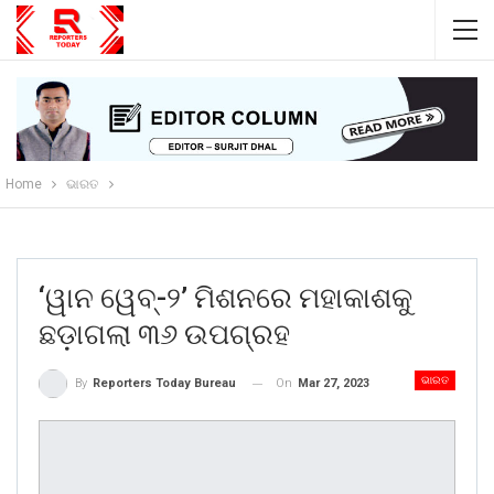
Home
ଭାରତ
‘ୱାନ ୱେବ୍-୨’ ମିଶନରେ ମହାକାଶକୁ
ଛଡ଼ାଗଲା ୩୬ ଉପଗ୍ରହ
ଭାରତ
On
Mar 27, 2023
By
Reporters Today Bureau