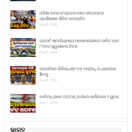
ଓଡିଶା ଜନତା କଂଗ୍ରେସ ସେବା ସଙ୍ଗଠନର
ପ୍ରଶିକ୍ଷଣ ଶିବିର ଉଦଘାଟିତ
Aug 8, 2026
ଗଜପତି ଷ୍ଟାଡିୟମରେ ମହାସମାରୋହରେ ପାଳିତ ହେବ
୮୦ତମ ସ୍ୱାଧୀନତା ଦିବସ
Aug 8, 2026
ଗଜପତିରେ ଭିଜିଲାନ୍ସର ବଡ଼ ଆକ୍ସନ୍, ବନ୍ଧାହେଲେ
3ବାବୁ
Aug 8, 2026
ବାଲିଆନ୍ତାରେ ଅଘଟଣ, ନଦୀରେ ଭାସିଗଲେ ୨ ଯୁବକ
Aug 7, 2026
ଭାରତ