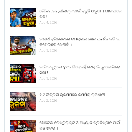
ଗୌତମ ଗମ୍ଭୀରଙ୍କ ପାଇଁ ବଢୁଛି ଅଡୁଆ । ଯାଇପାରେ
ପଦ !
Aug 4, 2026
ରଣଜୀ କ୍ରିକେଟରେ ଚମତ୍କାର ଖେଳ ପଦର୍ଶନ କରି ନା
କମେଇଲେ ଖେଳାଳି ।
Aug 3, 2026
ଗାଳି କରୁଥିଲେ ହୁଏତ ଯିବେନାହିଁ ଜେଲ୍ କିନ୍ତୁ ଭୋଗିବେ
ସଜା !
Aug 3, 2026
୨.୯ ତୀବ୍ରତା ଭୂକମ୍ପରେ କମ୍ପିଲା ରାଜଧାନୀ
Aug 2, 2026
ହୋଟେଲ ରେଷ୍ଟୁରାଣ୍ଟ ଓ ଅନ୍ୟାନ ପ୍ରତିଷ୍ଠାନ ପାଇଁ
ବଡ ଖବର ।