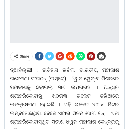
Share
ନୂଆଦିଲ୍ଲୀ : ଇତିହାସ ରଚିଲା ଭାରତୀୟ ମହାକାଶ
ଗବେଷଣା ସଂଗଠନ୍ (ଇସ୍ରୋ) । ‘ୱାନ ୱେବ୍-୨’ ମିଶନରେ
ମହାକାଶକୁ ଛଡ଼ାଗଲା ୩୬ ଉପଗ୍ରହ । ଆନ୍ଧ୍ର
ଶ୍ରୀହରିକୋଟାରୁ ଖଠଗ୩ ରକେଟ ଜରିଆରେ
ଉତକ୍ଷେପଣ ହୋଇଛି । ଏହି ରକେଟ ୪୩.୫ ମିଟର
ଲମ୍ବହୋଇଥିବା ବେଳେ ଏହାର ଓଜନ ୬୪୩ ଟନ୍ । ଏହା
ଶ୍ରୀହରିକୋଟାସ୍ଥିତ ସତୀଶ ଧୱନ ମହାକାଶ କେନ୍ଦ୍ରରୁ