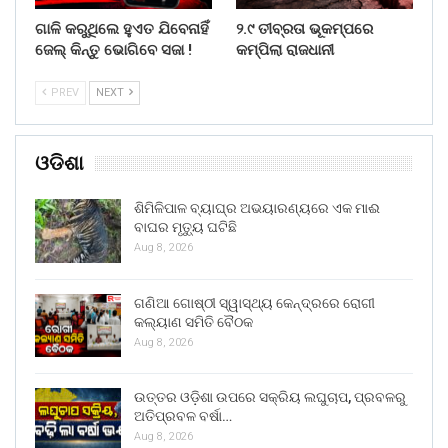
ଗାଳି କରୁଥିଲେ ହୁଏତ ଯିବେନାହିଁ
୨.୯ ତୀବ୍ରତା ଭୂକମ୍ପରେ
ଜେଲ୍ କିନ୍ତୁ ଭୋଗିବେ ସଜା !
କମ୍ପିଲା ରାଜଧାନୀ
PREV
NEXT
ଓଡିଶା
ଶିମିଳିପାଳ ବ୍ୟାଘ୍ର ଅଭୟାରଣ୍ୟରେ ଏକ ମାଈ
ବାଘର ମୃତ୍ୟୁ ଘଟିଛି
Aug 8, 2026
ଗଣିଆ ଗୋଷ୍ଠୀ ସ୍ୱାସ୍ଥ୍ୟ କେନ୍ଦ୍ରରେ ରୋଗୀ
କଲ୍ୟାଣ ସମିତି ବୈଠକ
Aug 8, 2026
ଉତ୍ତର ଓଡ଼ିଶା ଉପରେ ସକ୍ରିୟ ଲଘୁଚାପ, ପ୍ରବଳରୁ
ଅତିପ୍ରବଳ ବର୍ଷା…
Aug 8, 2026