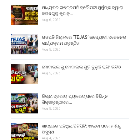
ମାନ୍ୟବର ରାଷ୍ଟ୍ରପତି ଦ୍ରୌପଦୀ ମୁର୍ମୁଙ୍କ ଦ୍ୱାରା
ଜଗଦଗୁରୁ କୃପାଳୁ…
Aug 6, 2026
ଗଜପତି ଜିଲ୍ଲାରେ ‘TEJAS’ ଉଦ୍ୟୋଗୀ ସଚେତନତା
କାର୍ଯ୍ୟକ୍ରମ ଅନୁଷ୍ଠିତ
Aug 5, 2026
ମୋବାଇଲ ରୁ ମୋବାଇଲ ଘୁରି ବୁଲୁଛି ରାଗିଂ ଭିଡିଓ
Aug 5, 2026
ଜିଲ୍ଲା ସ୍ତରୀୟ ପ୍ୟାରେଡ୍ ପରେ ବିଭିନ୍ନ
ଶିକ୍ଷାନୁଷ୍ଠାନର…
Aug 5, 2026
ଖାଦ୍ୟରେ ପଡିଥିଲା ଝିଟିପିଟି: ଖାଇବା ପରେ ୭ ଶିଶୁ
ଅସୁସ୍ଥ
Aug 4, 2026