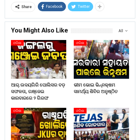
Facebook
Twitter
Share
You Might Also Like
All
ଓଡିଶା
ଓଡିଶା
ଆର୍.ଉଦୟଗିରି ପୋଲିସର ବଡ଼
ଭୀମ ଭୋଇ ଭିନ୍ନକ୍ଷମ
ସଫଳତା, ଗଞ୍ଜେଇ
ସାମର୍ଥ୍ୟ ଶିବିର ଅନୁଷ୍ଠିତ
କାରବାରରେ ୨ ଗିରଫ
ଓଡିଶା
ଓଡିଶା