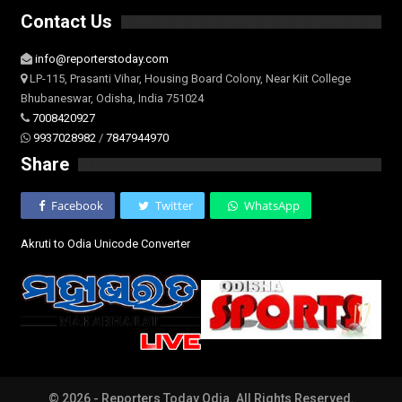
Contact Us
info@reporterstoday.com
LP-115, Prasanti Vihar, Housing Board Colony, Near Kiit College
Bhubaneswar, Odisha, India 751024
7008420927
9937028982
/
7847944970
Share
Facebook
Twitter
WhatsApp
Akruti to Odia Unicode Converter
© 2026 - Reporters Today Odia. All Rights Reserved.