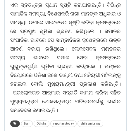
ଏକ ସ୍ବତନ୍ତ୍ର ସ୍ଥାନ ସୃଷ୍ଟି କରାଯାଇଛନ୍ତି। ବିଭିନ୍ନ
ସାମାଜିକ ସମସ୍ୟା, ବିଶେଷକରି ନାରୀ ମାନଙ୍କ ଅଧିକାର ଓ
ସମସ୍ୟା ଉପରେ ସଚେତନତା ସୃଷ୍ଟି କରିବା କ୍ଷେତ୍ରରେ
ସେ ପ୍ରମୁଖ ଭୂମିକା ଗ୍ରହଣ କରିଥିଲେ । ସମାଜର
ସଂପାଦିକା ଭାବରେ ସେ ସାମ୍ବାଦିକତା କ୍ଷେତ୍ରରେ ଉଚ୍ଚ
ଆଦର୍ଶ ବଜାୟ ରଖିଥିଲେ। ଲୋକସେବକ ମଣ୍ଡଳର
ସଦସ୍ୟ ଭାବରେ ସମାଜ ସେବା କ୍ଷେତ୍ରରେ
ଗୁରୁତ୍ବପୂର୍ଣ୍ଣ ଭୂମିକା ଗ୍ରହଣ କରିଥିଲେ । ତାଙ୍କର
ବିୟୋଗରେ ଓଡିଶା ଜଣେ ବାଗ୍ମୀ ତଥା ମହିୟସୀ ମହିଳାଙ୍କୁ
ହରାଇଲା ବୋଲି ମୁଖ୍ୟମନ୍ତ୍ରୀ ପ୍ରକାଶ କରିଛନ୍ତି।
ପରଲୋକଗତ ଆତ୍ମାର ସଦ୍‌ଗତି କାମନା କରିବା ସହିତ
ମୁଖ୍ୟମନ୍ତ୍ରୀ ଶୋକସନ୍ତପ୍ତ ପରିବାରବର୍ଗକୁ ଗଭୀର
ସମବେଦନା ଜଣାଇଛନ୍ତି।
bbsr
Odisha
reporterstoday
shilasmita ray