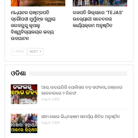
ମାନ୍ୟବର ରାଷ୍ଟ୍ରପତି
ଗଜପତି ଜିଲ୍ଲାରେ ‘TEJAS’
ଦ୍ରୌପଦୀ ମୁର୍ମୁଙ୍କ ଦ୍ୱାରା
ଉଦ୍ୟୋଗୀ ସଚେତନତା
ଜଗଦଗୁରୁ କୃପାଳୁ
କାର୍ଯ୍ୟକ୍ରମ ଅନୁଷ୍ଠିତ
ବିଶ୍ୱବିଦ୍ୟାଳୟର ଭବ୍ୟ
ଉଦଘାଟନ
PREV
NEXT
ଓଡିଶା
ଆର୍.ଉଦୟଗିରି ପୋଲିସର ବଡ଼ ସଫଳତା, ଗଞ୍ଜେଇ
କାରବାରରେ ୨ ଗିରଫ
Aug 6, 2026
ଭୀମ ଭୋଇ ଭିନ୍ନକ୍ଷମ ସାମର୍ଥ୍ୟ ଶିବିର ଅନୁଷ୍ଠିତ
Aug 6, 2026