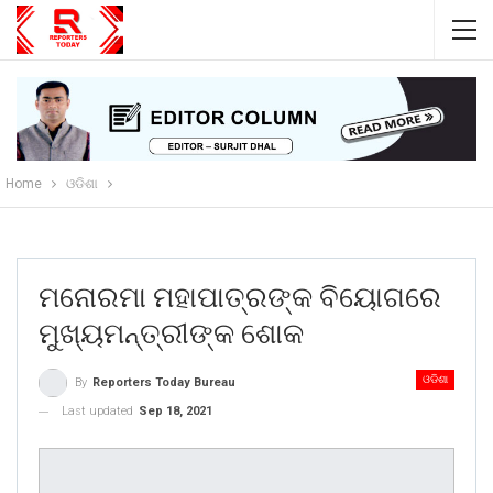
Home
ଓଡିଶା
ମନୋରମା ମହାପାତ୍ରଙ୍କ ବିୟୋଗରେ
ମୁଖ୍ୟମନ୍ତ୍ରୀଙ୍କ ଶୋକ
ଓଡିଶା
By
Reporters Today Bureau
Last updated
Sep 18, 2021