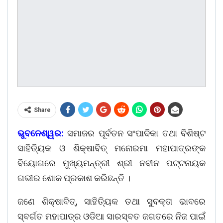
Share
ଭୁବନେଶ୍ୱର:
ସମାଜର ପୂର୍ବତନ ସଂପାଦିକା ତଥା ବିଶିଷ୍ଟ
ସାହିତ୍ୟିକ ଓ ଶିକ୍ଷାବିତ୍‌ ମନୋରମା ମହାପାତ୍ରଙ୍କ
ବିୟୋଗରେ ମୁଖ୍ୟମନ୍ତ୍ରୀ ଶ୍ରୀ ନବୀନ ପଟ୍ଟନାୟକ
ଗଭୀର ଶୋକ ପ୍ରକାଶ କରିଛନ୍ତି ।
ଜଣେ ଶିକ୍ଷାବିତ୍‌, ସାହିତ୍ୟିକ ତଥା ସୁବକ୍ତା ଭାବରେ
ସ୍ବର୍ଗତ ମହାପାତ୍ର ଓଡିଆ ସାରସ୍ବତ ଜଗତରେ ନିଜ ପାଇଁ