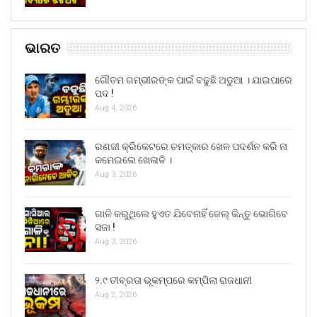
ଭାରତ
ଗୌତମ ଗମ୍ଭୀରଙ୍କ ପାଇଁ ବଢୁଛି ଅଡୁଆ । ଯାଇପାରେ
ପଦ !
Aug 4, 2026
ରଣଜୀ କ୍ରିକେଟରେ ଚମତ୍କାର ଖେଳ ପଦର୍ଶନ କରି ନା
କମେଇଲେ ଖେଳାଳି ।
Aug 3, 2026
ଗାଳି କରୁଥିଲେ ହୁଏତ ଯିବେନାହିଁ ଜେଲ୍ କିନ୍ତୁ ଭୋଗିବେ
ସଜା !
Aug 3, 2026
୨.୯ ତୀବ୍ରତା ଭୂକମ୍ପରେ କମ୍ପିଲା ରାଜଧାନୀ
Aug 2, 2026