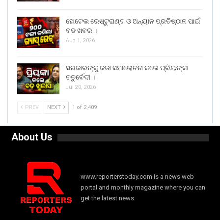
ହୋଟେଲ ରେଷ୍ଟୁରାଣ୍ଟ ଓ ଅନ୍ୟାନ ପ୍ରତିଷ୍ଠାନ ପାଇଁ
ବଡ ଖବର ।
Aug 1, 2026
ସରକାରଙ୍କୁ କଡା ସମାଲୋଚନା କଲେ ପ୍ରିୟଙ୍କା
ଚତୁର୍ବେଦୀ ।
Jul 20, 2026
PREV
NEXT
1 of 2,409
About Us
www.reporterstoday.com is a news web
portal and monthly magazine where you can
get the latest news.