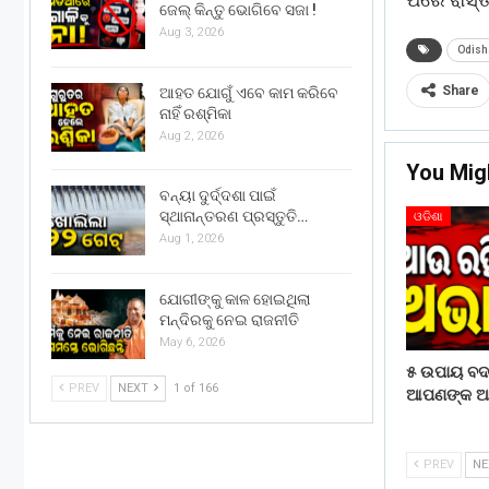
ଜେଲ୍ କିନ୍ତୁ ଭୋଗିବେ ସଜା !
Aug 3, 2026
Odish
Share
ଆହତ ଯୋଗୁଁ ଏବେ କାମ କରିବେ
ନାହିଁ ରଶ୍ମିକା
Aug 2, 2026
You Mig
ବନ୍ୟା ଦୁର୍ଦ୍ଦଶା ପାଇଁ
ସ୍ଥାନାନ୍ତରଣ ପ୍ରସ୍ତୁତି…
ଓଡିଶା
Aug 1, 2026
ଯୋଗୀଙ୍କୁ କାଳ ହୋଇଥିଲା
ମନ୍ଦିରକୁ ନେଇ ରାଜନୀତି
May 6, 2026
୫ ଉପାୟ ବ
PREV
NEXT
1 of 166
ଆପଣଙ୍କ ଆର୍
PREV
N