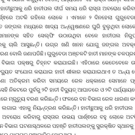
ହାତୀଛୁଆକୁ ଧରି ହାତୀପଲ ଦୀର୍ଘ ସମୟ ଧରି ରାସ୍ତା ଅବରୋଧ କରିବା
୍ଶ୍ଵରେ ଅଟକି ରହିଲେ ଲୋକେ । ଏମାନେ ୨ ଦିନହେଲା ଗୁରୁବେଡ
ିତ ଜଙ୍ଗଲ ମଧ୍ୟରେ ଖାଦ୍ୟ ଅନ୍ୱେଷଣରେ ଘୁରି ବୁଲୁଥିବା ଲୋକେ 
ମାନଙ୍କ ସହିତ ସେଲ୍ଫି ଉଠାଉଥିବା ବେଳେ ହାତୀପଲ ନିର
ପରକୁ ଚାଲି ଆସୁଛନ୍ତି। ଉଗ୍ର ଖଣି ଖନନ ଯୋଗୁ ଜଙ୍ଗଲ ଅବକ
ାରଣ ବୋଲି ଜଣାପଡିଛି। ଗୁରୁବେଡା ଅଞ୍ଚଳଟି ହାତୀ ମାନଙ୍କ ଚଳପ୍
ବିଭାଗ ପକ୍ଷରୁ ଚିହ୍ନଟ କରାଯାଇଛି। ଏହିଠାରେ କେତେବେଳେ ଉ
ବିଦ୍ୟୁତ ସଂଯୋଗ କରାଯାଇ ହାତୀ ଶୀକାର କରାଯାଇଥାଏ ତ ଅନ୍ୟ
ଣା ଅତିକ୍ରମ କରିବା ସମୟରେ ରେଳ ଧକ୍କାରେ ସେମାନେ ପ୍
େହି ନିକଟରେ ପୁର୍ବରୁ ୨ଟି ହାତୀ ବିଦ୍ୟୁତ୍ ଆଘାତରେ ଓ ୨ଟି ପର୍ଯ୍ୟାୟ
ରେ ମ୍ରୁତ୍ୟୁ ବରଣ କରିଛନ୍ତି। ଫଳରେ ବନ ବିଭାଗ ରେଳ ଧାରଣା
ଡ ଲଗାଇ ଏହାକୁ ନିୟନ୍ତ୍ରଣ କରିଛନ୍ତି। ହାତୀଛୁଆକୁ ଧରି ହାତୀପଲ 
ତା ଅବରୋଧ କରିବାରୁ ରାସ୍ତାର ଉଭୟ ପାର୍ଶ୍ଵରେ ବହୁ ଲୋକେ ଅଟ
 ବିଭାଗ ଘଟଣାସ୍ଥଳରେ ପହଞ୍ଚି ହାତୀପଲଙ୍କୁ ସୁରକ୍ଷିତ ସ୍ଥାନକ
ାରେ ଯାତାୟତ ସ୍ଵାଭାବିକ ହୋଇଥିଲା ।