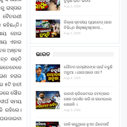
ବୁଲୁଛି ରାଗିଂ ଭିଡିଓ
Aug 5, 2026
ରୁ ରାସ୍ତାର
ା ବୈତରଣୀ
ଜିଲ୍ଲା ସ୍ତରୀୟ ପ୍ୟାରେଡ୍ ପରେ
କହିଛନ୍ତି।
ବିଭିନ୍ନ ଶିକ୍ଷାନୁଷ୍ଠାନର…
ୁପାୟ ହୋଇ
Aug 5, 2026
୍ଷୟ ଏହାର
ରଚଳ ଅଞ୍ଚଳ
ଭାରତ
ଚ୍ଚ ଶକ୍ତି
 କେତେବେଳେ
ଗୌତମ ଗମ୍ଭୀରଙ୍କ ପାଇଁ ବଢୁଛି
ଅଡୁଆ । ଯାଇପାରେ ପଦ !
ରାଣ ହରାଇ
Aug 4, 2026
ରେ ୫ଟି ହାତୀ
 କଡରେ ସୌର
ରଣଜୀ କ୍ରିକେଟରେ ଚମତ୍କାର
ଖେଳ ପଦର୍ଶନ କରି ନା କମେଇଲେ
ଦୀର୍ଘ ସମୟ
ଖେଳାଳି ।
କି ରହିଲେ।
Aug 3, 2026
ୁ ଘଉଡାଇବା
ଗାଳି କରୁଥିଲେ ହୁଏତ ଯିବେନାହିଁ