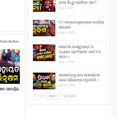
ଜେଲ୍ କିନ୍ତୁ ଭୋଗିବେ ସଜା !
Aug 3, 2026
୨.୯ ତୀବ୍ରତା ଭୂକମ୍ପରେ କମ୍ପିଲା
ରାଜଧାନୀ
Aug 2, 2026
From Author
ହୋଟେଲ ରେଷ୍ଟୁରାଣ୍ଟ ଓ
ଅନ୍ୟାନ ପ୍ରତିଷ୍ଠାନ ପାଇଁ ବଡ
ଖବର ।
Aug 1, 2026
ସରକାରଙ୍କୁ କଡା ସମାଲୋଚନା
କଲେ ପ୍ରିୟଙ୍କା ଚତୁର୍ବେଦୀ ।
Jul 20, 2026
ଷମ ସାମର୍ଥ୍ୟ
PREV
NEXT
1 of 2,409