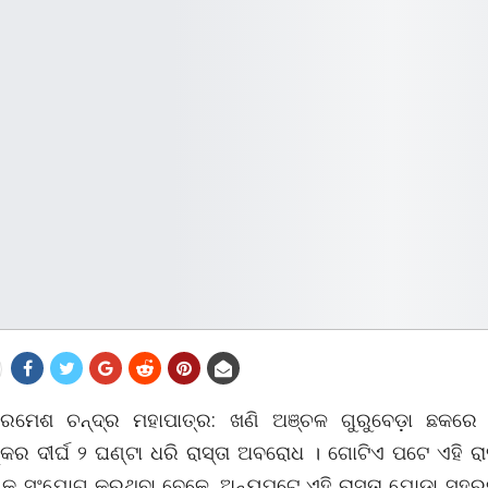
 ରମେଶ ଚନ୍ଦ୍ର ମହାପାତ୍ର: ଖଣି ଅଞ୍ଚଳ ଗୁରୁବେଡ଼ା ଛକରେ 
ର ଦୀର୍ଘ ୨ ଘଣ୍ଟା ଧରି ରାସ୍ତା ଅବରୋଧ । ଗୋଟିଏ ପଟେ ଏହି ରାସ୍ତ
 କୁ ସଂଯୋଗ କରୁଥିବା ବେଳେ, ଅନ୍ୟପଟେ ଏହି ରାସ୍ତା ଯୋଡ଼ା ସହ