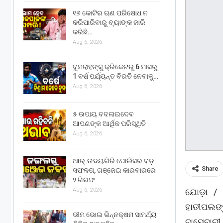
୧୬ କୋଟିର ଋଣ ପରିଷୋଧ ନ
କରିପାରିବାରୁ ବ୍ୟାଙ୍କ ଜାରି
କରିଛି…
Aug 6, 2026
ବୁମରାହଙ୍କୁ କ୍ରିକେଟରୁ 6 ମାସରୁ
1 ବର୍ଷ ପର୍ଯ୍ୟନ୍ତ ବିରତି ନେବାକୁ…
Aug 6, 2026
୫ ଉପାୟ ବଦଳାଇଦେବ
ଆପଣଙ୍କ ଆର୍ଥିକ ପରିସ୍ଥିତି
Aug 6, 2026
ଆର୍.ଉଦୟଗିରି ପୋଲିସର ବଡ଼
Share
ସଫଳତା, ଗଞ୍ଜେଇ କାରବାରରେ
୨ ଗିରଫ
ଯୋଡ଼ା /
Aug 6, 2026
ହାତୀପଲଙ୍କ
ଭୀମ ଭୋଇ ଭିନ୍ନକ୍ଷମ ସାମର୍ଥ୍ୟ
ବାମେବାରୀ