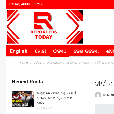
FRIDAY, AUGUST 7, 2026
English
ହୋମ୍
ଓଡିଶା
ଦେଶ ବିଦେଶ
ଶିକ
Home
ଓଡିଶା
ଦୀର୍ଘ ୨ଘଣ୍ଟା ରାସ୍ତା ଅବରୋଧ କରିଥିଲେ ୧୭ ଟିକିଆ ହାତୀ 
Recent Posts
ଦୀର୍ଘ 
ତରୁଣ ତେଜପାଲଙ୍କୁ ୧୦ ବର୍ଷ
By
Minu
ସଶ୍ରମ କାରାଦଣ୍ଡ ଏବଂ ₹୫
ଲକ୍ଷ…
Aug 6, 2026