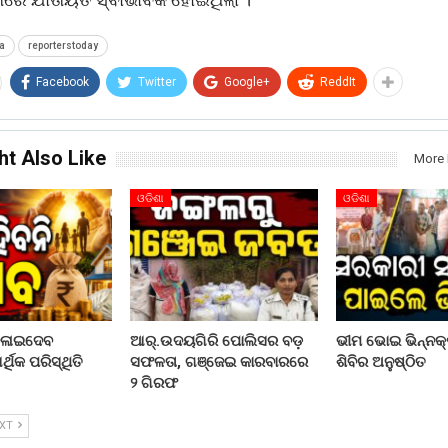
a
reporterstoday
Facebook
Twitter
Google+
ReddIt
ht Also Like
More 
ଓଡିଶା
ଓଡିଶା
ଦଳାଇଦେବ
ଆର୍.ଉଦୟଗିରି ପୋଲିସର ବଡ଼
ଭୀମ ଭୋଇ ଭିନ୍ନକ୍
ଥିକ ପରିସ୍ଥିତି
ସଫଳତା, ଗଞ୍ଜେଇ କାରବାରରେ
ଶିବିର ଅନୁଷ୍ଠିତ
୨ ଗିରଫ
EXT