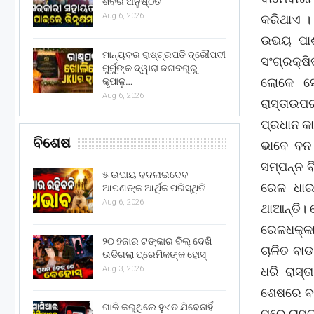
ଶିବିର ଅନୁଷ୍ଠିତ
Aug 6, 2026
କରିଥାଏ । 
ଉଭୟ ପାର
ମାନ୍ୟବର ରାଷ୍ଟ୍ରପତି ଦ୍ରୌପଦୀ
ସଂଗ୍ରକ୍ଷ
ମୁର୍ମୁଙ୍କ ଦ୍ୱାରା ଜଗଦଗୁରୁ
ଲୋକେ ସେ
କୃପାଳୁ…
Aug 6, 2026
ରାସ୍ତାଉ
ପ୍ରଧାନ କ
ବିଶେଷ
ଭାବେ ବନ 
ସମ୍ପନ୍ନ 
୫ ଉପାୟ ବଦଳାଇଦେବ
ରେଳ ଧାର
ଆପଣଙ୍କ ଆର୍ଥିକ ପରିସ୍ଥିତି
Aug 6, 2026
ଥାଆନ୍ତି। ସ
ରେଳଧକ୍କା
୨୦ ହଜାର ଟଙ୍କାର ବିଲ୍ ଦେଖି
ଚାଳିତ ବା
ଉଡିଗଲା ପ୍ରେମିକଙ୍କ ହୋସ୍
Aug 3, 2026
ଧରି ରାସ୍
ଶେଷରେ ବନ
ଗାଳି କରୁଥିଲେ ହୁଏତ ଯିବେନାହିଁ
ପରେ ରାସ୍ତ