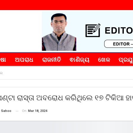
୍ଷା
ଅପରାଧ
ରାଜନୀତି
ଵାଣିଜ୍ୟ
ଖେଳ
ପ୍ରଯୁ
ପଲ
୨ଘଣ୍ଟା ରାସ୍ତା ଅବରୋଧ କରିଥିଲେ ୧୭ ଟିକିଆ ହ
On
Mar 18, 2024
 Sahoo