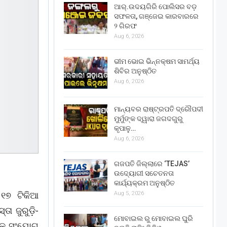
ଆର୍.ଉଦୟଗିରି ପୋଲିସର ବଡ଼
ସଫଳତା, ଗଞ୍ଜେଇ କାରବାରରେ
୨ ଗିରଫ
Aug 6, 2026
ଭୀମ ଭୋଇ ଭିନ୍ନକ୍ଷମ ସାମର୍ଥ୍ୟ
ଶିବିର ଅନୁଷ୍ଠିତ
Aug 6, 2026
ମାନ୍ୟବର ରାଷ୍ଟ୍ରପତି ଦ୍ରୌପଦୀ
ମୁର୍ମୁଙ୍କ ଦ୍ୱାରା ଜଗଦଗୁରୁ
କୃପାଳୁ…
Aug 6, 2026
ଗଜପତି ଜିଲ୍ଲାରେ ‘TEJAS’
ଉଦ୍ୟୋଗୀ ସଚେତନତା
କାର୍ଯ୍ୟକ୍ରମ ଅନୁଷ୍ଠିତ
୧୭ ଟିକିଆ
Aug 5, 2026
ା ଜୁରୁଡ଼ି-
ମୋବାଇଲ ରୁ ମୋବାଇଲ ଘୁରି
ରକୁ ସଂଯୋଗ