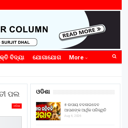
କ୍ତି ବିଦ୍ୟା
ଯୋଗାଯୋଗ
More
ଓଡିଶା
ାତୀ ପଲ
୫ ଉପାୟ ବଦଳାଇଦେବ
ଓଡିଶା
ଆପଣଙ୍କ ଆର୍ଥିକ ପରିସ୍ଥିତି
Aug 6, 2026