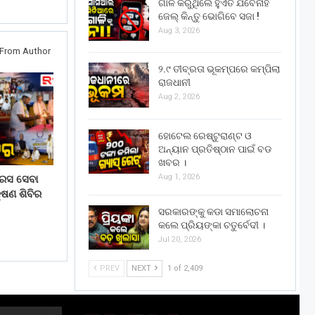
ଗାଳି କରୁଥିଲେ ହୁଏତ ଯିବେନାହିଁ
ଜେଲ୍ କିନ୍ତୁ ଭୋଗିବେ ସଜା !
Aug 3, 2026
From Author
୨.୯ ତୀବ୍ରତା ଭୂକମ୍ପରେ କମ୍ପିଲା
ରାଜଧାନୀ
Aug 2, 2026
ହୋଟେଲ ରେଷ୍ଟୁରାଣ୍ଟ ଓ
ଅନ୍ୟାନ ପ୍ରତିଷ୍ଠାନ ପାଇଁ ବଡ
ଖବର ।
Aug 1, 2026
ରେସ ସେବା
ଷଣ ଶିବିର
ସରକାରଙ୍କୁ କଡା ସମାଲୋଚନା
କଲେ ପ୍ରିୟଙ୍କା ଚତୁର୍ବେଦୀ ।
Jul 20, 2026
PREV
NEXT
1 of 2,409