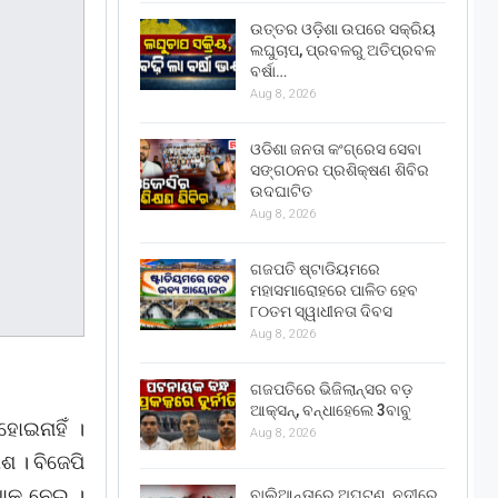
ଉତ୍ତର ଓଡ଼ିଶା ଉପରେ ସକ୍ରିୟ
ଲଘୁଚାପ, ପ୍ରବଳରୁ ଅତିପ୍ରବଳ
ବର୍ଷା…
Aug 8, 2026
ଓଡିଶା ଜନତା କଂଗ୍ରେସ ସେବା
ସଙ୍ଗଠନର ପ୍ରଶିକ୍ଷଣ ଶିବିର
ଉଦଘାଟିତ
Aug 8, 2026
ଗଜପତି ଷ୍ଟାଡିୟମରେ
ମହାସମାରୋହରେ ପାଳିତ ହେବ
୮୦ତମ ସ୍ୱାଧୀନତା ଦିବସ
Aug 8, 2026
ଗଜପତିରେ ଭିଜିଲାନ୍ସର ବଡ଼
ଆକ୍ସନ୍, ବନ୍ଧାହେଲେ 3ବାବୁ
ହୋଇନାହିଁ ।
Aug 8, 2026
 । ବିଜେପି
ାକୁ ନେଇ ।
ବାଲିଆନ୍ତାରେ ଅଘଟଣ, ନଦୀରେ