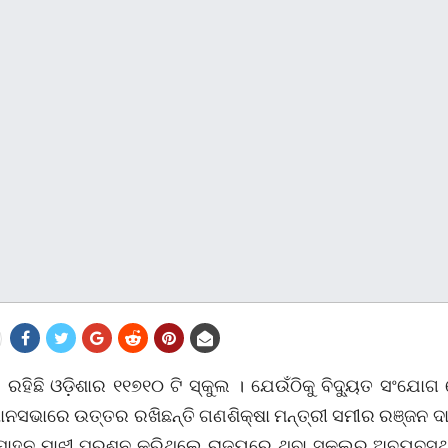
ରହିଛି ଓଡ଼ିଶାର ୧୧୭୧୦ ଟି ସ୍କୁଲ । ଯେଉଁଠିକୁ ବିଦ୍ୟୁତ ସଂଯୋଗ 
ାନସଭାରେ ଉତ୍ତର ରଖିଛନ୍ତି ଗଣଶିକ୍ଷା ମନ୍ତ୍ରୀ ସମୀର ରଞ୍ଜନ ଦାଶ
ୋହନ ମାଝୀ ପ୍ରଶ୍ନ କରିଥିଲେ ରାଜ୍ୟରେ ଥିବା ସ୍କୁଲର ଅବ୍ୟବସ୍ଥ