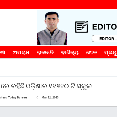
୍ଷା
ଅପରାଧ
ରାଜନୀତି
ଵାଣିଜ୍ୟ
ଖେଳ
ପ୍ରଯୁ
ରେ ରହିଛି ଓଡ଼ିଶାର ୧୧୭୧୦ ଟି ସ୍କୁଲ
On
Mar 22, 2023
rters Today Bureau