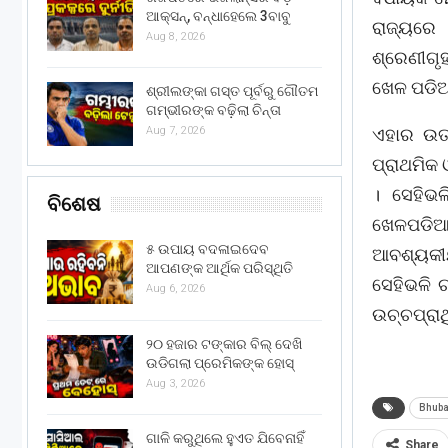
ଆକ୍ସନ୍, ବନ୍ଧାହେଲେ 3ବାବୁ
ରାଜ୍ୟରେ
Aug 8, 2026
ଶ୍ରେଣୀଗୃ
ଖେଳ ପଡିଆ,
ଶ୍ରୀଲଙ୍କା ଗସ୍ତ ପୂର୍ବରୁ ଗୌତମ
ଗମ୍ଭୀରଙ୍କ ବଢ଼ିଲା ଚିନ୍ତା
ଏହାର ଉତ୍
Aug 7, 2026
ପ୍ରାଥମିକ
। ସେହିଭ
ବିଶେଷ
ଖେଳପଡିଆ 
୫ ଉପାୟ ବଦଳାଇଦେବ
ଆବଶ୍ୟକୀୟ
ଆପଣଙ୍କ ଆର୍ଥିକ ପରିସ୍ଥିତି
ସେହିଭଳି 
Aug 6, 2026
ଉଚ୍ଚପ୍ରା
୨୦ ହଜାର ଟଙ୍କାର ବିଲ୍ ଦେଖି
ଉଡିଗଲା ପ୍ରେମିକଙ୍କ ହୋସ୍
Aug 3, 2026
Bhub
ଗାଳି କରୁଥିଲେ ହୁଏତ ଯିବେନାହିଁ
Share