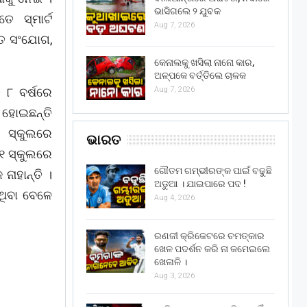
ଭାସିଗଲେ ୨ ଯୁବକ
 ସ୍ମାର୍ଟ
Aug 7, 2026
ୁତ ସଂଯୋଗ,
କେନାଲକୁ ଖସିଲା ନାନୋ କାର,
ଅଳ୍ପକେ ବର୍ତ୍ତିଲେ ଚାଳକ
 ୮ ବର୍ଷରେ
Aug 7, 2026
 ହୋଇଛନ୍ତି
 ସ୍କୁଲରେ
ଭାରତ
୧ ସ୍କୁଲରେ
ଗୌତମ ଗମ୍ଭୀରଙ୍କ ପାଇଁ ବଢୁଛି
ାହାନ୍ତି ।
ଅଡୁଆ । ଯାଇପାରେ ପଦ !
ଥିବା ବେଳେ
Aug 4, 2026
ରଣଜୀ କ୍ରିକେଟରେ ଚମତ୍କାର
ଖେଳ ପଦର୍ଶନ କରି ନା କମେଇଲେ
ଖେଳାଳି ।
Aug 3, 2026