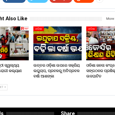
ht Also Like
More 
ଓଡିଶା
ଓଡିଶା
ୀ ସ୍ୱାସ୍ଥ୍ୟ
ଉତ୍ତର ଓଡ଼ିଶା ଉପରେ ସକ୍ରିୟ
ଓଡିଶା ଜନତା କଂଗ୍
 ରୋଗୀ କଲ୍ୟାଣ
ଲଘୁଚାପ, ପ୍ରବଳରୁ ଅତିପ୍ରବଳ
ସଙ୍ଗଠନର ପ୍ରଶିକ୍
ବର୍ଷା ଆଶଙ୍କା
ଉଦଘାଟିତ
EXT
Us
Share