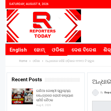
SATURDAY, AUGUST 8, 2026
English
ହୋମ୍
ଓଡିଶା
ଦେଶ ବିଦେଶ
ଶିକ
Home
ଓଡିଶା
ଅନ୍ଧାରରେ ରହିଛି ଓଡ଼ିଶାର ୧୧୭୧୦ ଟି ସ୍କୁଲ
Recent Posts
ଅନ୍ଧାର
ଗଣିଆ ଗୋଷ୍ଠୀ ସ୍ୱାସ୍ଥ୍ୟ
By
Repo
କେନ୍ଦ୍ରରେ ରୋଗୀ କଲ୍ୟାଣ
ସମିତି ବୈଠକ
Aug 8, 2026