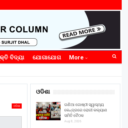
କ୍ତି ବିଦ୍ୟା
ଯୋଗାଯୋଗ
More
ଓଡିଶା
ଗଣିଆ ଗୋଷ୍ଠୀ ସ୍ୱାସ୍ଥ୍ୟ
ଓଡିଶା
କେନ୍ଦ୍ରରେ ରୋଗୀ କଲ୍ୟାଣ
ସମିତି ବୈଠକ
Aug 8, 2026