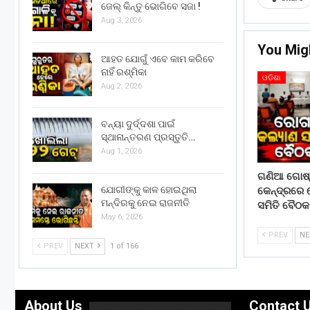
ଜେଲ୍ କିନ୍ତୁ ଭୋଗିବେ ସଜା !
Aug 3, 2026
You Mig
ଆହତ ଯୋଗୁଁ ଏବେ କାମ କରିବେ
ନାହିଁ ରଶ୍ମିକା
ଓଡିଶା
Aug 2, 2026
ବନ୍ୟା ଦୁର୍ଦ୍ଦଶା ପାଇଁ
ସ୍ଥାନାନ୍ତରଣ ପ୍ରସ୍ତୁତି…
Aug 1, 2026
ଗଣିଆ ଗୋଷ୍ଠ
ଯୋଗୀଙ୍କୁ କାଳ ହୋଇଥିଲା
କେନ୍ଦ୍ରରେ
ମନ୍ଦିରକୁ ନେଇ ରାଜନୀତି
ସମିତି ବୈଠକ
May 6, 2026
PREV
N
PREV
NEXT
1 of 166
About Us
Contact 