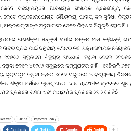
 କେତେ ବିଦ୍ୟାଳୟରେ ଆବଶ୍ୟକ ସଂଖ୍ୟକ ଶ୍ରେଣୀଗୃହ, କେତେ
ହ, କେତେ ବ୍ୟବହାରଯୋଗ୍ୟ ଶୌଚାଳୟ, ପାନୀୟ ଜଳ ସୁବିଧା, ବିଦ୍ୟ
 ଛାତ୍ରଛାତ୍ରୀଙ୍କ ଅନୁପାତରେ କେତେ ଶିକ୍ଷକ ନିଯୁକ୍ତି ହୋଇଛି ।
ତରରେ ଗଣଶିକ୍ଷା ମନ୍ତ୍ରୀ ସମୀର ରଞ୍ଜନ ଦାଶ କହିଛନ୍ତି, ଗତ
 ଓ ଉଚ୍ଚ ସ୍ତର ପାଇଁ ସମୁଦାୟ ୧୯୪୯୦ ଜଣ ଶିକ୍ଷାସହାୟକ ନିୟୋଜିତ
ଳି ୧୧୭୧୦ ସ୍କୁଲରେ ବିଦ୍ୟୁତ୍ ସଂଯୋଗ ନଥିବା ବେଳେ ୨୧୦୬୫
ନଥିବା ବେଳେ ୪୧୯୯୬ ସ୍କୁଲରେ କମ୍ପ୍ୟୁଟର ନାହିଁ । ସେହିଭଳି ୬୭୮
 କ୍ଲାସରୁମ ନଥିବା ବେଳେ ୬୦୧୧ ସ୍କୁଲରେ ଆବଶ୍ୟକୀୟ ଶିକ୍ଷକ ନ
ଚଳିତ ଶିକ୍ଷା ବର୍ଷରେ ଡ୍ରପ୍ ଆଉଟ ହାର ପ୍ରାଥମିକ ସ୍ତରରେ ଶୂନ 
ଥିମକ ସ୍ତରରେ ୭.୩୪ ଏବଂ ମାଧ୍ୟମିକ ସ୍ତରରେ ୨୭.୨୬ ରହିଛି ।
aneswar
Odisha
Reporters Today
Facebook
Twitter
Google+
ReddIt