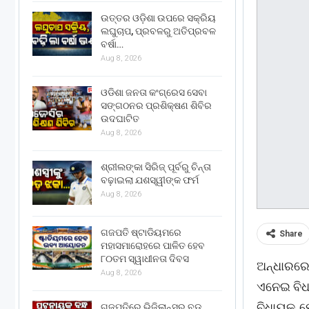
ଉତ୍ତର ଓଡ଼ିଶା ଉପରେ ସକ୍ରିୟ
ଲଘୁଚାପ, ପ୍ରବଳରୁ ଅତିପ୍ରବଳ
ବର୍ଷା…
Aug 8, 2026
ଓଡିଶା ଜନତା କଂଗ୍ରେସ ସେବା
ସଙ୍ଗଠନର ପ୍ରଶିକ୍ଷଣ ଶିବିର
ଉଦଘାଟିତ
Aug 8, 2026
ଶ୍ରୀଲଙ୍କା ସିରିଜ୍ ପୂର୍ବରୁ ଚିନ୍ତା
ବଢ଼ାଇଲା ଯଶସ୍ୱୀଙ୍କ ଫର୍ମ
Aug 8, 2026
ଗଜପତି ଷ୍ଟାଡିୟମରେ
Share
ମହାସମାରୋହରେ ପାଳିତ ହେବ
୮୦ତମ ସ୍ୱାଧୀନତା ଦିବସ
ଅନ୍ଧାରରେ 
Aug 8, 2026
ଏନେଇ ବିଧ
ବିଧାୟକ ମ
ଗଜପତିରେ ଭିଜିଲାନ୍ସର ବଡ଼