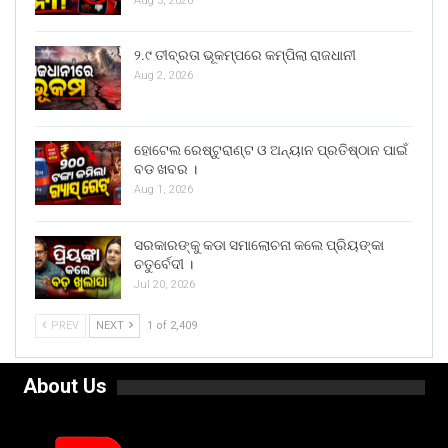
Aug 3, 2026
୨.୯ ତୀବ୍ରତା ଭୂକମ୍ପରେ କମ୍ପିଲା ରାଜଧାନୀ
Aug 2, 2026
ହୋଟେଲ ରେଷ୍ଟୁରାଣ୍ଟ ଓ ଅନ୍ୟାନ ପ୍ରତିଷ୍ଠାନ ପାଇଁ
ବଡ ଖବର ।
Aug 1, 2026
ସରକାରଙ୍କୁ କଡା ସମାଲୋଚନା କଲେ ପ୍ରିୟଙ୍କା
ଚତୁର୍ବେଦୀ ।
Jul 20, 2026
PREV
NEXT
1 of 2,409
About Us