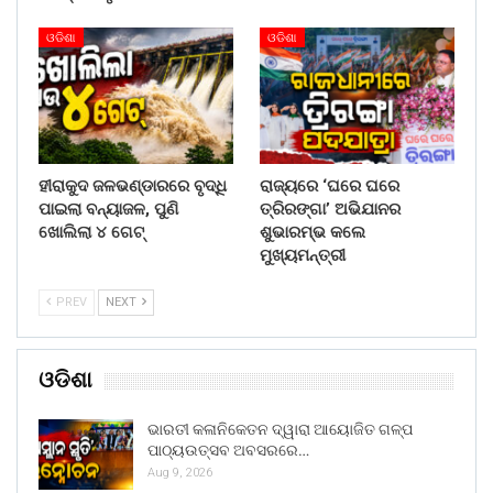
ଓଡିଶା
ଓଡିଶା
ହୀରାକୁଦ ଜଳଭଣ୍ଡାରରେ ବୃଦ୍ଧି
ରାଜ୍ୟରେ ‘ଘରେ ଘରେ
ପାଇଲା ବନ୍ୟାଜଳ, ପୁଣି
ତ୍ରିରଙ୍ଗା’ ଅଭିଯାନର
ଖୋଲିଲା ୪ ଗେଟ୍
ଶୁଭାରମ୍ଭ କଲେ
ମୁଖ୍ୟମନ୍ତ୍ରୀ
PREV
NEXT
ଓଡିଶା
ଭାରତୀ କଳାନିକେତନ ଦ୍ୱାରା ଆୟୋଜିତ ଗଳ୍ପ
ପାଠ୍ୟଉତ୍ସବ ଅବସରରେ…
Aug 9, 2026