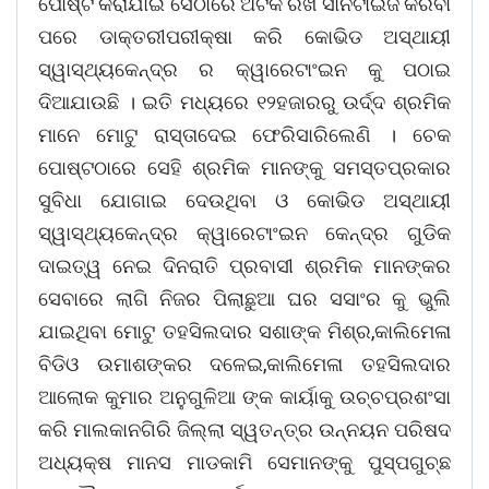
ପୋଷ୍ଟ କରାଯାଇ ସେଠାରେ ଅଟକ ରଖି ସାନିଟାଇଜ କରିବା
ପରେ ଡାକ୍ତରୀପରୀକ୍ଷା କରି କୋଭିଡ ଅସ୍ଥାୟୀ
ସ୍ୱାସ୍ଥ୍ୟକେନ୍ଦ୍ର ର କ୍ୱାରେଟାଂଇନ କୁ ପଠାଇ
ଦିଆଯାଉଛି । ଇତି ମଧ୍ୟରେ ୧୨ହଜାରରୁ ଉର୍ଦ୍ଦ ଶ୍ରମିକ
ମାନେ ମୋଟୁ ରାସ୍ତାଦେଇ ଫେରିସାରିଲେଣି । ଚେକ
ପୋଷ୍ଟଠାରେ ସେହି ଶ୍ରମିକ ମାନଙ୍କୁ ସମସ୍ତପ୍ରକାର
ସୁବିଧା ଯୋଗାଇ ଦେଉଥିବା ଓ କୋଭିଡ ଅସ୍ଥାୟୀ
ସ୍ୱାସ୍ଥ୍ୟକେନ୍ଦ୍ର କ୍ୱାରେଟାଂଇନ କେନ୍ଦ୍ର ଗୁଡିକ
ଦାଇତ୍ୱ ନେଇ ଦିନରାତି ପ୍ରବାସୀ ଶ୍ରମିକ ମାନଙ୍କର
ସେବାରେ ଲାଗି ନିଜର ପିଲାଛୁଆ ଘର ସସାଂର କୁ ଭୁଲି
ଯାଇଥିବା ମୋଟୁ ତହସିଲଦାର ସଶାଙ୍କ ମିଶ୍ର,କାଲିମେଳା
ବିଡିଓ ଉମାଶଙ୍କର ଦଳେଇ,କାଲିମେଳା ତହସିଲଦାର
ଆଲୋକ କୁମାର ଅନୁଗୁଳିଆ ଙ୍କ କାର୍ୟାକୁ ଉଚ୍ଚପ୍ରଶଂସା
କରି ମାଲକାନଗିରି ଜିଲ୍ଲା ସ୍ୱତନ୍ତ୍ର ଉନ୍ନୟନ ପରିଷଦ
ଅଧ୍ୟକ୍ଷ ମାନସ ମାଡକାମି ସେମାନଙ୍କୁ ପୁସ୍ପଗୁଚ୍ଛ