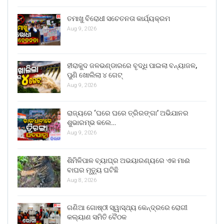
ତମାଖୁ ବିରୋଧୀ ସଚେତନତା କାର୍ଯ୍ୟକ୍ରମ
Aug 9, 2026
ହୀରାକୁଦ ଜଳଭଣ୍ଡାରରେ ବୃଦ୍ଧି ପାଇଲା ବନ୍ୟାଜଳ,
ପୁଣି ଖୋଲିଲା ୪ ଗେଟ୍
Aug 9, 2026
ରାଜ୍ୟରେ ‘ଘରେ ଘରେ ତ୍ରିରଙ୍ଗା’ ଅଭିଯାନର
ଶୁଭାରମ୍ଭ କଲେ…
Aug 9, 2026
ଶିମିଳିପାଳ ବ୍ୟାଘ୍ର ଅଭୟାରଣ୍ୟରେ ଏକ ମାଈ
ବାଘର ମୃତ୍ୟୁ ଘଟିଛି
Aug 8, 2026
ଗଣିଆ ଗୋଷ୍ଠୀ ସ୍ୱାସ୍ଥ୍ୟ କେନ୍ଦ୍ରରେ ରୋଗୀ
କଲ୍ୟାଣ ସମିତି ବୈଠକ