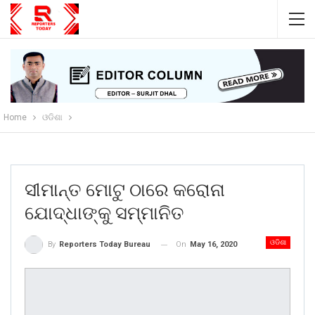
Home
ଓଡିଶା
ସୀମାନ୍ତ ମୋଟୁ ଠାରେ କରୋନା
ଯୋଦ୍ଧାଙ୍କୁ ସମ୍ମାନିତ
ଓଡିଶା
On
May 16, 2020
By
Reporters Today Bureau