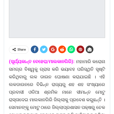
Share
(ସୂର୍ଯ୍ୟକାନ୍ତ ବେହେରା/ମାଲକାନଗିରି):
ମହାମାରି କରୋନା
ସମଗ୍ର ବିଶ୍ୱକୁ ଗ୍ରାସ କରି ଭୟାବହ ପରିସ୍ଥିତି ସୃଷ୍ଟି
କରିଥିବାରୁ ଲକ ଡାଉନ ଘୋଷଣା କରାଯାଇଛି । ଏହି
ଲକଡାଉନରେ ବିଭିନ୍ନ ରାଜ୍ୟରୁ ଶହ ଶହ ସଂଖ୍ୟାରେ
ପ୍ରବାସୀ ଓଡିଆ ଶ୍ରମିକ ମାନେ ସୀମାନ୍ତ ମୋଟୁ
ରାସ୍ତାଦେଇ ମାଲକାନଗିରି ଜିଲ୍ଲାକୁ ପ୍ରବେଶ କରୁଛନ୍ତି ।
ସେମାନଙ୍କୁ ମୋଟୁ ଠାରେ ଜିଲ୍ଲାପ୍ରଶାସନ ପକ୍ଷରୁ ଚେକ