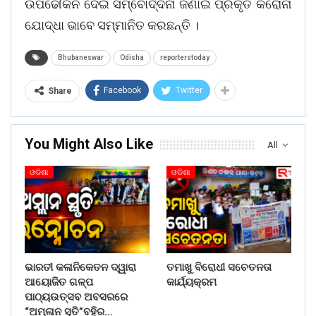
ଉପଢୌକନ ଦେଇ ସମ୍ବୋର୍ଦ୍ଦନା ଜଣାଇ ପ୍ରକୃତ କରୋନା
ଯୋଦ୍ଧା ଭାବେ ସମ୍ମାନିତ କରଛନ୍ତି ।
Bhubaneswar
Odisha
reporterstoday
Facebook
Twitter
Share
You Might Also Like
All
ଓଡିଶା
ଓଡିଶା
ଭାରତୀ କଳାନିକେତନ ଦ୍ୱାରା
ତମାଖୁ ବିରୋଧୀ ସଚେତନତା
ଆୟୋଜିତ ଗଳ୍ପ
କାର୍ଯ୍ୟକ୍ରମ
ପାଠ୍ୟଉତ୍ସବ ଅବସରରେ
“ଅମ୍ଳାନ ସୃତି”ବହିର…