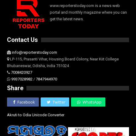
www.reporterstoday.com is a news web
portal and monthly magazine where you can
get the latest news.
Contact Us
info@reporterstoday.com
LP-115, Prasanti Vihar, Housing Board Colony, Near Kiit College
Bhubaneswar, Odisha, India 751024
7008420927
9937028982
/
7847944970
Share
Facebook
Twitter
WhatsApp
Akruti to Odia Unicode Converter