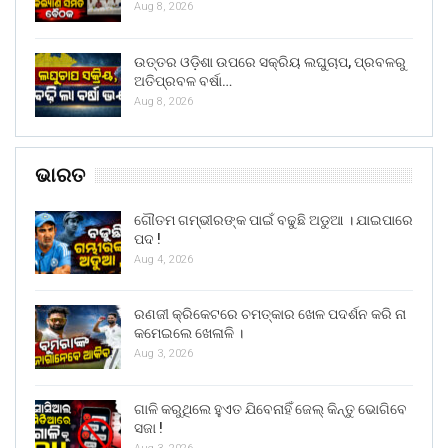
Aug 8, 2026
ଉତ୍ତର ଓଡ଼ିଶା ଉପରେ ସକ୍ରିୟ ଲଘୁଚାପ, ପ୍ରବଳରୁ
ଅତିପ୍ରବଳ ବର୍ଷା…
Aug 8, 2026
ଭାରତ
ଗୌତମ ଗମ୍ଭୀରଙ୍କ ପାଇଁ ବଢୁଛି ଅଡୁଆ । ଯାଇପାରେ
ପଦ !
Aug 4, 2026
ରଣଜୀ କ୍ରିକେଟରେ ଚମତ୍କାର ଖେଳ ପଦର୍ଶନ କରି ନା
କମେଇଲେ ଖେଳାଳି ।
Aug 3, 2026
ଗାଳି କରୁଥିଲେ ହୁଏତ ଯିବେନାହିଁ ଜେଲ୍ କିନ୍ତୁ ଭୋଗିବେ
ସଜା !