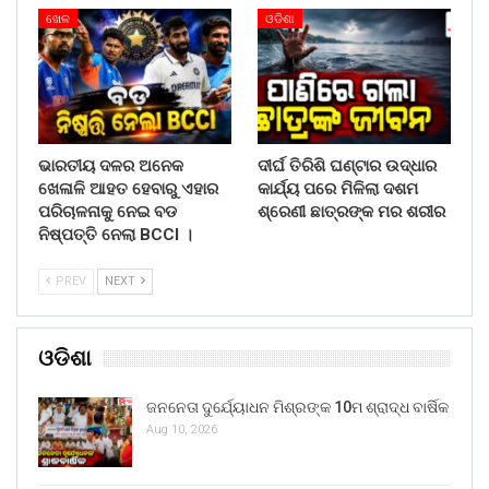
ଖେଳ
ଓଡିଶା
ଭାରତୀୟ ଦଳର ଅନେକ
ଦୀର୍ଘ ତିରିଶି ଘଣ୍ଟାର ଉଦ୍ଧାର
ଖେଳାଳି ଆହତ ହେବାରୁ ଏହାର
କାର୍ଯ୍ୟ ପରେ ମିଳିଲା ଦଶମ
ପରିଚାଳନାକୁ ନେଇ ବଡ
ଶ୍ରେଣୀ ଛାତ୍ରଙ୍କ ମର ଶରୀର
ନିଷ୍ପତ୍ତି ନେଲା BCCI ।
PREV
NEXT
ଓଡିଶା
ଜନନେତା ଦୁର୍ଯ୍ୟୋଧନ ମିଶ୍ରଙ୍କ 10ମ ଶ୍ରାଦ୍ଧ ବାର୍ଷିକ
Aug 10, 2026