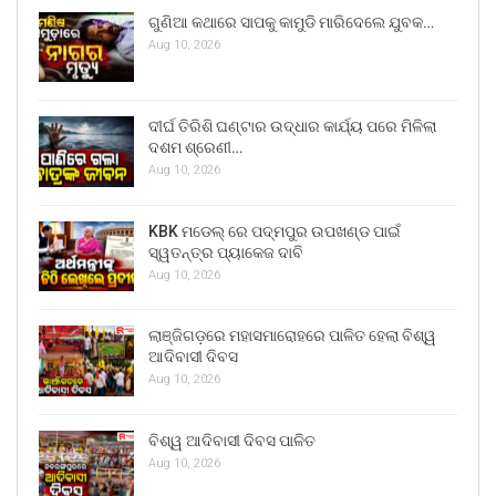
ଗୁଣିଆ କଥାରେ ସାପକୁ କାମୁଡି ମାରିଦେଲେ ଯୁବକ…
Aug 10, 2026
ଦୀର୍ଘ ତିରିଶି ଘଣ୍ଟାର ଉଦ୍ଧାର କାର୍ଯ୍ୟ ପରେ ମିଳିଲା
ଦଶମ ଶ୍ରେଣୀ…
Aug 10, 2026
KBK ମଡେଲ୍ ରେ ପଦ୍ମପୁର ଉପଖଣ୍ଡ ପାଇଁ
ସ୍ୱତନ୍ତ୍ର ପ୍ୟାକେଜ ଦାବି
Aug 10, 2026
ଲାଞ୍ଜିଗଡ଼ରେ ମହାସମାରୋହରେ ପାଳିତ ହେଲା ବିଶ୍ୱ
ଆଦିବାସୀ ଦିବସ
Aug 10, 2026
ବିଶ୍ୱ ଆଦିବାସୀ ଦିବସ ପାଳିତ
Aug 10, 2026