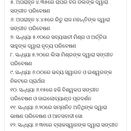
୫. ଅପରାହ୍ନ ୪.୩୫ରେ ରାପର ବିଗ ଡିଲଙ୍କ ଦ୍ୱାରା
ସଙ୍ଗୀତ ପରିବେଷଣ
୬. ଅପରାହ୍ନ ୪.୪୫ରେ ରିତୁ ରାଜ ମହାନ୍ତିଙ୍କ ଦ୍ୱାରା
ସଙ୍ଗୀତ ପରିବେଷଣ
୭. ସନ୍ଧ୍ୟା ୫.୧୦ରେ ସବ୍ୟସାଚୀ ମିଶ୍ର ଓ ଅର୍ଚ୍ଚିତା
ସାହୁଙ୍କ ଦ୍ୱାରା ନୃତ୍ୟ ପରିବେଷଣ
୮. ସନ୍ଧ୍ୟା ୫.୨୦ରେ ଲିସା ମିଶ୍ରଙ୍କ ଦ୍ୱାରା ସଙ୍ଗୀତ
ପରିବେଷଣ
୯. ସନ୍ଧ୍ୟା ୬.୦୦ରେ ଭବ୍ୟ ସ୍ୱାଗତ ଓ ଇଶ୍ୱରଙ୍କ
ନିକଟରେ ପ୍ରାର୍ଥନା
୧୦. ସନ୍ଧ୍ୟା ୬.୧୫ରେ ହକି ବିଶ୍ୱକପ ସଙ୍ଗୀତ
ପରିବେଷଣ ଓ ଜାଇଲୋବ୍ୟାଣ୍ଡ ପ୍ରଦର୍ଶନ
୧୧. ସନ୍ଧ୍ୟା ୬.୨୦ରେ ସମ୍ନାନିତ ଅତିଥିଙ୍କ ଦ୍ୱାରା
ଭାଷଣ ପରିବେଷଣ ଓ ଆତସବାଦୀ ସୋ
୧୨. ସନ୍ଧ୍ୟା ୬.୩୧ରେ ବ୍ଲାକସ୍ୱାନଙ୍କ ଦ୍ୱାରା ସଙ୍ଗୀତ