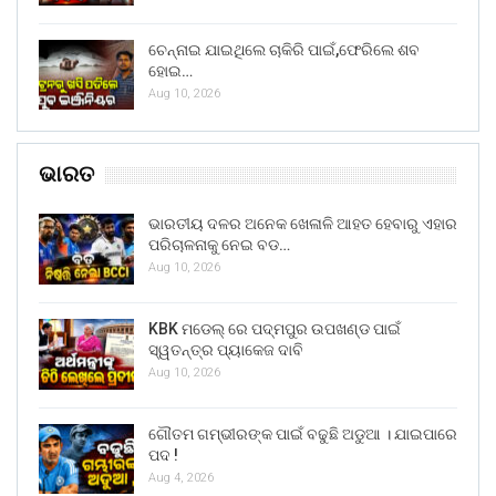
ଚେନ୍ନାଇ ଯାଇଥିଲେ ଚାକିରି ପାଇଁ,ଫେରିଲେ ଶବ
ହୋଇ…
Aug 10, 2026
ଭାରତ
ଭାରତୀୟ ଦଳର ଅନେକ ଖେଳାଳି ଆହତ ହେବାରୁ ଏହାର
ପରିଚାଳନାକୁ ନେଇ ବଡ…
Aug 10, 2026
KBK ମଡେଲ୍ ରେ ପଦ୍ମପୁର ଉପଖଣ୍ଡ ପାଇଁ
ସ୍ୱତନ୍ତ୍ର ପ୍ୟାକେଜ ଦାବି
Aug 10, 2026
ଗୌତମ ଗମ୍ଭୀରଙ୍କ ପାଇଁ ବଢୁଛି ଅଡୁଆ । ଯାଇପାରେ
ପଦ !
Aug 4, 2026