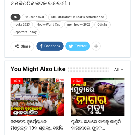
ଚମକିଉଠିବ କଟକ ବାରବାଟୀ ।
Bhubaneswar
Dulukib Barbati in Star's performance
hocky 2023
Hocky World Cup
men hocky 2023
Odisha
Reporters Today
Facebook
Twitter
Share
You Might Also Like
All
ଓଡିଶା
ଓଡିଶା
ଜନନେତା ଦୁର୍ଯ୍ୟୋଧନ
ଗୁଣିଆ କଥାରେ ସାପକୁ କାମୁଡି
ମିଶ୍ରଙ୍କ 10ମ ଶ୍ରାଦ୍ଧ ବାର୍ଷିକ
ମାରିଦେଲେ ଯୁବକ…