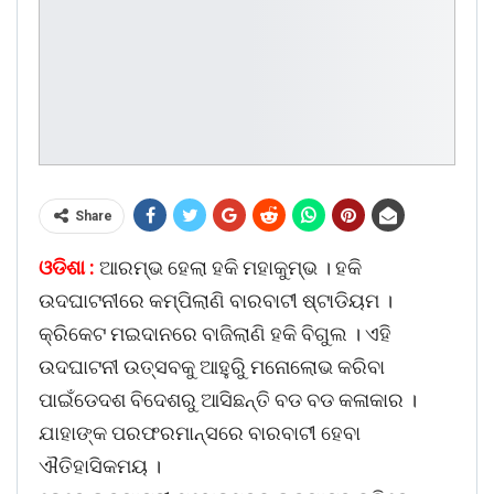
Share
ଓଡିଶା :
ଆରମ୍ଭ ହେଲା ହକି ମହାକୁମ୍ଭ । ହକି
ଉଦଘାଟନୀରେ କମ୍ପିଲାଣି ବାରବାଟୀ ଷ୍ଟାଡିୟମ ।
କ୍ରିକେଟ ମଇଦାନରେ ବାଜିଲାଣି ହକି ବିଗୁଲ । ଏହି
ଉଦଘାଟନୀ ଉତ୍ସବକୁ ଆହୁରିୁ ମନୋଲୋଭ କରିବା
ପାଇଁଡେଦଶ ବିଦେଶରୁ ଆସିଛନ୍ତି ବଡ ବଡ କଳାକାର ।
ଯାହାଙ୍କ ପରଫରମାନ୍ସରେ ବାରବାଟୀ ହେବା
ଐତିହାସିକମୟ ।