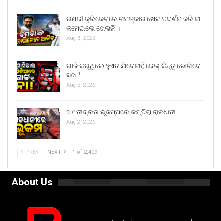
ରଣଜୀ କ୍ରିକେଟରେ ଚମତ୍କାର ଖେଳ ପଦର୍ଶନ କରି ନା
କମେଇଲେ ଖେଳାଳି ।
Aug 3, 2026
ଗାଳି କରୁଥିଲେ ହୁଏତ ଯିବେନାହିଁ ଜେଲ୍ କିନ୍ତୁ ଭୋଗିବେ
ସଜା !
Aug 3, 2026
୨.୯ ତୀବ୍ରତା ଭୂକମ୍ପରେ କମ୍ପିଲା ରାଜଧାନୀ
Aug 2, 2026
PREV
NEXT
1 of 2,409
About Us