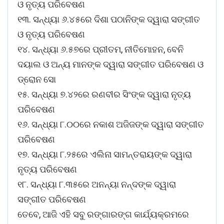
ଓ ନୃତ୍ୟ ପରିବେଷଣ
୧୩. ସନ୍ଧ୍ୟା ୬.୪୫ରେ ଦିଶା ପଠାନିଙ୍କ ଦ୍ୱାରା ସଙ୍ଗୀତ
ଓ ନୃତ୍ୟ ପରିବେଷଣ
୧୪. ସନ୍ଧ୍ୟା ୬.୫୭ରେ ପ୍ରୀତମ, ନୀତିମୋହନ, ବେନି
ଦୟାଲ ଓ ଅନ୍ୟ ମାନଙ୍କ ଦ୍ୱାରା ସଙ୍ଗୀତ ପରିବେଷଣ ଓ
ଡ୍ରୋନ ସୋ
୧୫. ସନ୍ଧ୍ୟା ୭.୪୨ରେ ରଣବୀର ସିଂଙ୍କ ଦ୍ୱାରା ନୃତ୍ୟ
ପରିବେଷଣ
୧୬. ସନ୍ଧ୍ୟା ୮.୦୦ରେ ନକାଶ ଅଜିଜଙ୍କ ଦ୍ୱାରା ସଙ୍ଗୀତ
ପରିବେଷଣ
୧୭. ସନ୍ଧ୍ୟା ୮.୨୫ରେ ଏଲିନା ସାମନ୍ତରାୟଙ୍କ ଦ୍ୱାରା
ନୃତ୍ୟ ପରିବେଷଣ
୧୮. ସନ୍ଧ୍ୟା ୮.୩୫ରେ ଅନନ୍ୟା ନନ୍ଦଙ୍କ ଦ୍ୱାରା
ସଙ୍ଗୀତ ପରିବେଷଣ
ତେବେ, ଆଜି ଏହି ସବୁ ରଙ୍ଗାରଙ୍ଗ କାର୍ଯ୍ୟକ୍ରମରେ