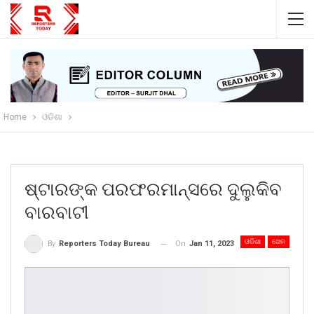
Home
ଓଡିଶା
ଷ୍ଟାରଙ୍କ ପରଫରମାନ୍ସରେ ଦୁଲୁକିବ
ବାରବାଟୀ
ଓଡିଶା
ଖେଳ
On
Jan 11, 2023
By
Reporters Today Bureau