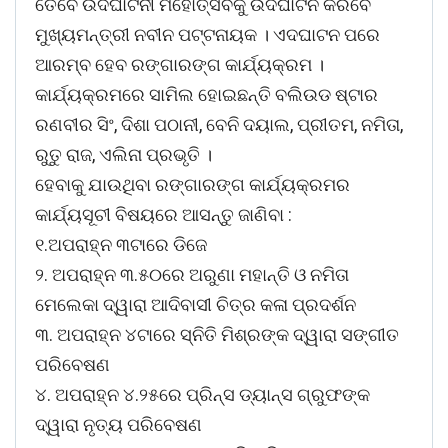
ତେବେ ଉଦଘାଟନୀ ମହୋତ୍ସବକୁ ଉଦଘାଟନ କରିବେ
ମୁଖ୍ୟମନ୍ତ୍ରୀ ନବୀନ ପଟ୍ଟନାୟକ । ଏଦଘାଟନ ପରେ
ଆରମ୍ବ ହେବ ରଙ୍ଗାରଙ୍ଗ କାର୍ଯ୍ୟକ୍ରମ ।
କାର୍ଯ୍ୟକ୍ରମରେ ସାମିଲ ହୋଇଛନ୍ତି ବଲିଉଡ ଷ୍ଟାର
ରଣବୀର ସିଂ, ଦିଶା ପଠାନୀ, ବେନି ଦୟାଲ, ପ୍ରୀତମ, ନମିତା,
ରୁତୁ ରାଜ, ଏଲିନା ପ୍ରଭୃତି ।
ହେବାକୁ ଯାଉଥିବା ରଙ୍ଗାରଙ୍ଗ କାର୍ଯ୍ୟକ୍ରମର
କାର୍ଯ୍ୟସୂଚୀ ବିଷୟରେ ଆସନ୍ତୁ ଜାଣିବା :
୧.ଅପରାହ୍ନ ୩ଟାରେ ଡିଜେ
୨. ଅପରାହ୍ନ ୩.୫୦ରେ ଅରୁଣା ମହାନ୍ତି ଓ ନମିତା
ମେଲେକା ଦ୍ୱାରା ଆଦିବାସୀ ଚିତ୍ର କଳା ପ୍ରଦର୍ଶନ
୩. ଅପରାହ୍ନ ୪ଟାରେ ସ୍ନିତି ମିଶ୍ରଙ୍କ ଦ୍ୱାରା ସଙ୍ଗୀତ
ପରିବେଷଣ
୪. ଅପରାହ୍ନ ୪.୨୫ରେ ପ୍ରିନ୍ସ ଡ୍ୟାନ୍ସ ଗ୍ରୁଫଙ୍କ
ଦ୍ୱାରା ନୃତ୍ୟ ପରିବେଷଣ