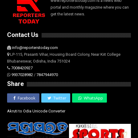
www.reporterstoday.com is a news web
portal and monthly magazine where you can
get the latest news.
Contact Us
info@reporterstoday.com
LP-115, Prasanti Vihar, Housing Board Colony, Near Kiit College
Bhubaneswar, Odisha, India 751024
7008420927
9937028982
/
7847944970
Share
Facebook
Twitter
WhatsApp
Akruti to Odia Unicode Converter