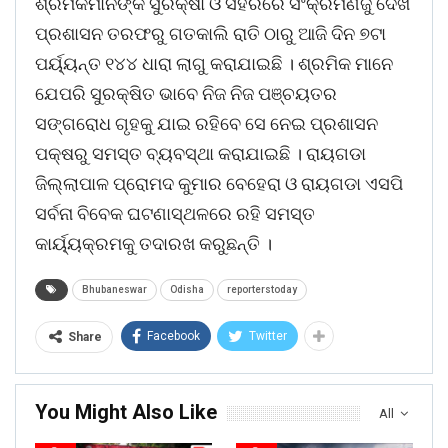
ଶ୍ରମିକମାନଙ୍କ ସୁରକ୍ଷା ଓ ସହରରେ ସଂକ୍ରମଣଜୁ ଦେଖି
ପ୍ରଶାସନ ତରଫରୁ ଗତକାଲି ରାତି ଠାରୁ ଆଜି ଦିନ ୭ଟା
ପର୍ୟ୍ୟନ୍ତ ୧୪୪ ଧାରା ଲାଗୁ କରାଯାଇଛି । ଶ୍ରମିକ ମାନେ
ଯେପରି ସୁରକ୍ଷିତ ଭାବେ ନିଜ ନିଜ ପଞ୍ଚୟତର
ସଙ୍ଗରୋଧ ଗୃହକୁ ଯାଇ ରହିବେ ସେ ନେଇ ପ୍ରଶାସନ
ପକ୍ଷରୁ ସମସ୍ତ ବ୍ୟବସ୍ଥା କରାଯାଇଛି । ରାୟଗଡା
ଜିଲ୍ଲାପାଳ ପ୍ରୋମଦ କୁମାର ବେହେରା ଓ ରାୟଗଡା ଏସପି
ସର୍ବନା ବିବେକ ଘଟଣାସ୍ଥଳରେ ରହି ସମସ୍ତ
କାର୍ୟ୍ୟକ୍ରମକୁ ତଦାରଖ କରୁଛନ୍ତି ।
Bhubaneswar
Odisha
reporterstoday
Facebook
Twitter
Share
You Might Also Like
All