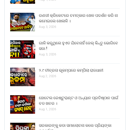
ରଣଜୀ କ୍ରିକେଟରେ ଚମତ୍କାର ଖେଳ ପଦର୍ଶନ କରି ନା
କମେଇଲେ ଖେଳାଳି ।
Aug 3, 2026
ଗାଳି କରୁଥିଲେ ହୁଏତ ଯିବେନାହିଁ ଜେଲ୍ କିନ୍ତୁ ଭୋଗିବେ
ସଜା !
Aug 3, 2026
୨.୯ ତୀବ୍ରତା ଭୂକମ୍ପରେ କମ୍ପିଲା ରାଜଧାନୀ
Aug 2, 2026
ହୋଟେଲ ରେଷ୍ଟୁରାଣ୍ଟ ଓ ଅନ୍ୟାନ ପ୍ରତିଷ୍ଠାନ ପାଇଁ
ବଡ ଖବର ।
Aug 1, 2026
ସରକାରଙ୍କୁ କଡା ସମାଲୋଚନା କଲେ ପ୍ରିୟଙ୍କା