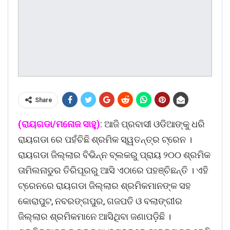
Share
(ରାୟଗଡା/ମନୋଜ ସାହୁ)
: ଆଜି ପ୍ରବାସୀ ଓଡିଆଙ୍କୁ ଧରି
ରାୟଗଡା ରେ ପହଁଚିଛି ଶ୍ରମିକ ସ୍ୱତନ୍ତ୍ର ଟ୍ରେନ ।
ରାୟଗଡା ଜିଲ୍ଲାର ବିଭିନ୍ନ ବ୍ଲକରୁ ପ୍ରାୟ ୨୦୦ ଶ୍ରମିକ
ତାମିଲନାଡୁର ତିରିପୂରରୁ ଆସି ଏଠାରେ ପହଞ୍ଚିଛନ୍ତି । ଏହି
ଟ୍ରେନରେ ରାୟଗଡା ଜିଲ୍ଲାର ଶ୍ରମିକମାନଙ୍କ ସହ
କୋରାପୁଟ, ନବରଙ୍ଗପୁର, ଗଜପତି ଓ ବଲାଙ୍ଗୀର
ଜିଲ୍ଲାର ଶ୍ରମିକମାନେ ଆସିଥିବା ଜଣାପଡ଼ିଛି ।