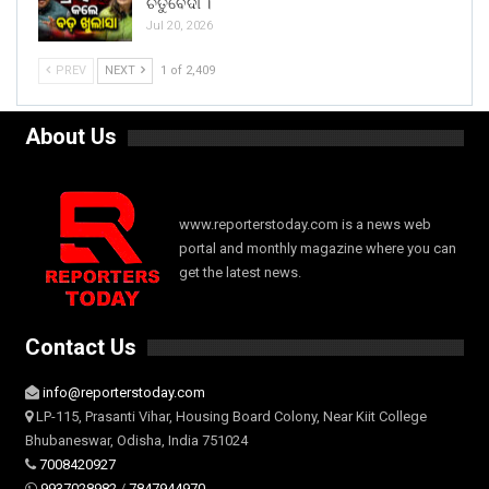
ଚତୁର୍ବେଦୀ ।
Jul 20, 2026
PREV
NEXT
1 of 2,409
About Us
www.reporterstoday.com is a news web
portal and monthly magazine where you can
get the latest news.
Contact Us
info@reporterstoday.com
LP-115, Prasanti Vihar, Housing Board Colony, Near Kiit College
Bhubaneswar, Odisha, India 751024
7008420927
9937028982
/
7847944970