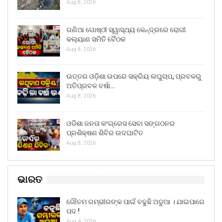
Aug 8, 2026
ଗଣିଆ ଗୋଷ୍ଠୀ ସ୍ୱାସ୍ଥ୍ୟ କେନ୍ଦ୍ରରେ ରୋଗୀ
କଲ୍ୟାଣ ସମିତି ବୈଠକ
Aug 8, 2026
ଉତ୍ତର ଓଡ଼ିଶା ଉପରେ ସକ୍ରିୟ ଲଘୁଚାପ, ପ୍ରବଳରୁ
ଅତିପ୍ରବଳ ବର୍ଷା…
Aug 8, 2026
ଓଡିଶା ଜନତା କଂଗ୍ରେସ ସେବା ସଙ୍ଗଠନର
ପ୍ରଶିକ୍ଷଣ ଶିବିର ଉଦଘାଟିତ
Aug 8, 2026
ଭାରତ
ଗୌତମ ଗମ୍ଭୀରଙ୍କ ପାଇଁ ବଢୁଛି ଅଡୁଆ । ଯାଇପାରେ
ପଦ !
Aug 4, 2026