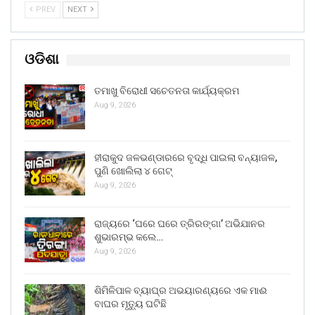
PREV
NEXT
ଓଡିଶା
ତମାଖୁ ବିରୋଧୀ ସଚେତନତା କାର୍ଯ୍ୟକ୍ରମ
Aug 9, 2026
ହୀରାକୁଦ ଜଳଭଣ୍ଡାରରେ ବୃଦ୍ଧି ପାଇଲା ବନ୍ୟାଜଳ,
ପୁଣି ଖୋଲିଲା ୪ ଗେଟ୍
Aug 9, 2026
ରାଜ୍ୟରେ ‘ଘରେ ଘରେ ତ୍ରିରଙ୍ଗା’ ଅଭିଯାନର
ଶୁଭାରମ୍ଭ କଲେ…
Aug 9, 2026
ଶିମିଳିପାଳ ବ୍ୟାଘ୍ର ଅଭୟାରଣ୍ୟରେ ଏକ ମାଈ
ବାଘର ମୃତ୍ୟୁ ଘଟିଛି