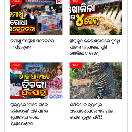
ଓଡିଶା
ଓଡିଶା
ତମାଖୁ ବିରୋଧୀ ସଚେତନତା
ହୀରାକୁଦ ଜଳଭଣ୍ଡାରରେ ବୃଦ୍ଧି
କାର୍ଯ୍ୟକ୍ରମ
ପାଇଲା ବନ୍ୟାଜଳ, ପୁଣି
ଖୋଲିଲା ୪ ଗେଟ୍
ଓଡିଶା
ଓଡିଶା
ରାଜ୍ୟରେ ‘ଘରେ ଘରେ
ଶିମିଳିପାଳ ବ୍ୟାଘ୍ର
ତ୍ରିରଙ୍ଗା’ ଅଭିଯାନର
ଅଭୟାରଣ୍ୟରେ ଏକ ମାଈ
ଶୁଭାରମ୍ଭ କଲେ
ବାଘର ମୃତ୍ୟୁ ଘଟିଛି
ମୁଖ୍ୟମନ୍ତ୍ରୀ