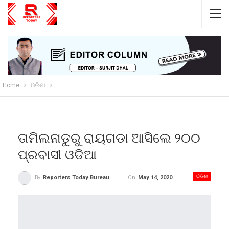
Home
ଓଡିଶା
ତାମିଲନାଡୁରୁ ରାୟଗଡା ଆସିଲେ ୨୦୦
ପ୍ରବାସୀ ଓଡିଆ
ଓଡିଶା
On
May 14, 2020
By
Reporters Today Bureau