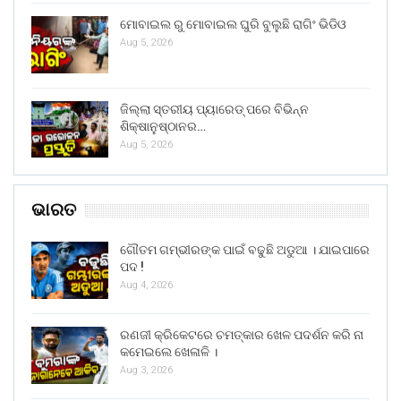
ମୋବାଇଲ ରୁ ମୋବାଇଲ ଘୁରି ବୁଲୁଛି ରାଗିଂ ଭିଡିଓ
Aug 5, 2026
ଜିଲ୍ଲା ସ୍ତରୀୟ ପ୍ୟାରେଡ୍ ପରେ ବିଭିନ୍ନ
ଶିକ୍ଷାନୁଷ୍ଠାନର…
Aug 5, 2026
ଭାରତ
ଗୌତମ ଗମ୍ଭୀରଙ୍କ ପାଇଁ ବଢୁଛି ଅଡୁଆ । ଯାଇପାରେ
ପଦ !
Aug 4, 2026
ରଣଜୀ କ୍ରିକେଟରେ ଚମତ୍କାର ଖେଳ ପଦର୍ଶନ କରି ନା
କମେଇଲେ ଖେଳାଳି ।
Aug 3, 2026