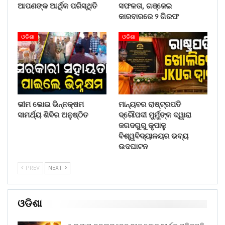
ଆପଣଙ୍କ ଆର୍ଥିକ ପରିସ୍ଥିତି
ସଫଳତା, ଗଞ୍ଜେଇ
କାରବାରରେ ୨ ଗିରଫ
ଓଡିଶା
ଓଡିଶା
ଭୀମ ଭୋଇ ଭିନ୍ନକ୍ଷମ
ମାନ୍ୟବର ରାଷ୍ଟ୍ରପତି
ସାମର୍ଥ୍ୟ ଶିବିର ଅନୁଷ୍ଠିତ
ଦ୍ରୌପଦୀ ମୁର୍ମୁଙ୍କ ଦ୍ୱାରା
ଜଗଦଗୁରୁ କୃପାଳୁ
ବିଶ୍ୱବିଦ୍ୟାଳୟର ଭବ୍ୟ
ଉଦଘାଟନ
PREV
NEXT
ଓଡିଶା