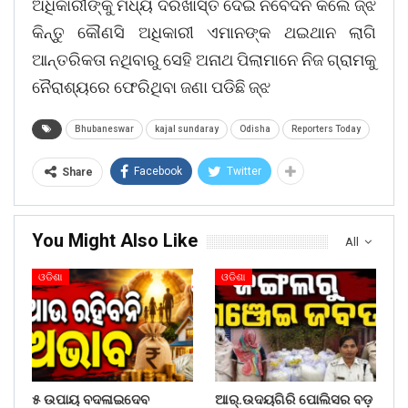
ଅଧିକାରୀଙ୍କୁ ମଧ୍ୟ ଦରଖାସ୍ତ ଦେଇ ନିବେଦନ କଲେ ଜ୍ଝ
କିନ୍ତୁ କୌଣସି ଅଧିକାରୀ ଏମାନଙ୍କ ଥଇଥାନ ଲାଗି
ଆନ୍ତରିକତା ନଥିବାରୁ ସେହି ଅନାଥ ପିଲାମାନେ ନିଜ ଗ୍ରାମକୁ
ନୈରାଶ୍ୟରେ ଫେରିଥିବା ଜଣା ପଡିଛି ଜ୍ଝ
Bhubaneswar
kajal sundaray
Odisha
Reporters Today
Facebook
Twitter
Share
You Might Also Like
All
ଓଡିଶା
ଓଡିଶା
୫ ଉପାୟ ବଦଳାଇଦେବ
ଆର୍.ଉଦୟଗିରି ପୋଲିସର ବଡ଼