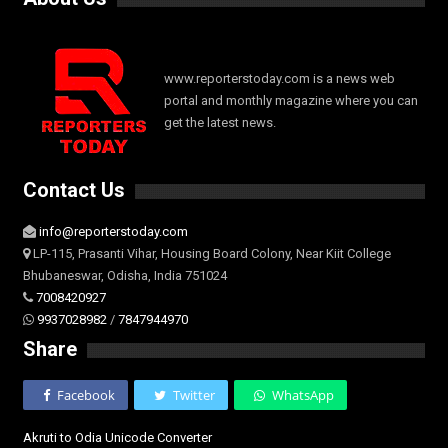
www.reporterstoday.com is a news web
portal and monthly magazine where you can
get the latest news.
Contact Us
info@reporterstoday.com
LP-115, Prasanti Vihar, Housing Board Colony, Near Kiit College
Bhubaneswar, Odisha, India 751024
7008420927
9937028982
/
7847944970
Share
Facebook
Twitter
WhatsApp
Akruti to Odia Unicode Converter