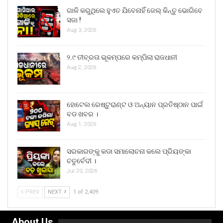
ଗାଳି କରୁଥିଲେ ହୁଏତ ଯିବେନାହିଁ ଜେଲ୍ କିନ୍ତୁ ଭୋଗିବେ
ସଜା !
Aug 3, 2026
୨.୯ ତୀବ୍ରତା ଭୂକମ୍ପରେ କମ୍ପିଲା ରାଜଧାନୀ
Aug 2, 2026
ହୋଟେଲ ରେଷ୍ଟୁରାଣ୍ଟ ଓ ଅନ୍ୟାନ ପ୍ରତିଷ୍ଠାନ ପାଇଁ
ବଡ ଖବର ।
Aug 1, 2026
ସରକାରଙ୍କୁ କଡା ସମାଲୋଚନା କଲେ ପ୍ରିୟଙ୍କା
ଚତୁର୍ବେଦୀ ।
Jul 20, 2026
PREV
NEXT
1 of 2,409
About Us