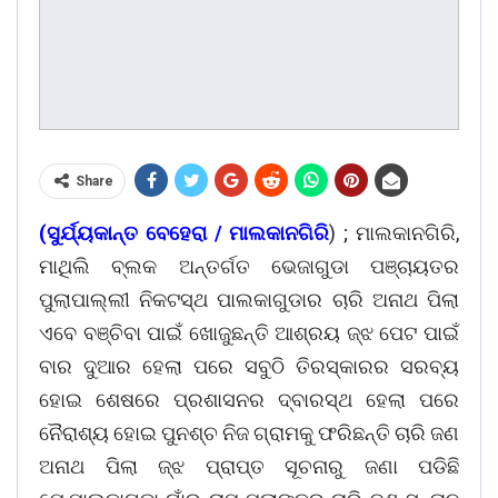
Share
(ସୁର୍ଯ୍ୟକାନ୍ତ ବେହେରା / ମାଲକାନଗିରି
) ; ମାଲକାନଗିରି,
ମାଥିଲି ବ୍ଲକ ଅନ୍ତର୍ଗତ ଭେଜାଗୁଡା ପଞ୍ଚାୟତର
ପୁଲାପାଲ୍ଲୀ ନିକଟସ୍ଥ ପାଲକାଗୁଡାର ଚାରି ଅନାଥ ପିଲା
ଏବେ ବଞ୍ଚିବା ପାଇଁ ଖୋଜୁଛନ୍ତି ଆଶ୍ରୟ ଜ୍ଝ ପେଟ ପାଇଁ
ବାର ଦୁଆର ହେଲା ପରେ ସବୁଠି ତିରସ୍କାରର ସରବ୍ୟ
ହୋଇ ଶେଷରେ ପ୍ରଶାସନର ଦ୍ବାରସ୍ଥ ହେଲା ପରେ
ନୈରାଶ୍ୟ ହୋଇ ପୁନଶ୍ଚ ନିଜ ଗ୍ରାମକୁ ଫରିଛନ୍ତି ଚାରି ଜଣ
ଅନାଥ ପିଲା ଜ୍ଝ ପ୍ରାପ୍ତ ସୂଚନାରୁ ଜଣା ପଡିଛି