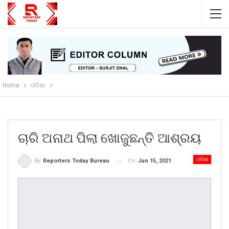
Home
ଓଡିଶା
ଚାରି ଅନାଥ ପିଲା ଖୋଜୁଛନ୍ତି ଆଶ୍ରୟ
ଓଡିଶା
On
Jun 15, 2021
By
Reporters Today Bureau