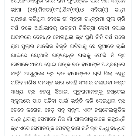
ଯେ,ପାଲକାଗୁଡା ଗାଁର ରାମ ପୁଲାଙ୍କର ଚାରି ଜଣ ସନ୍ତାନ
ଭୀମା (୧୫),ମିନତୀ(୧୩),ଶିବ(୧୧),ଓ ସବିତା(୯) ଜନ୍ମ
ଗ୍ରହଣ କରିଥିବା ବେଳେ ତା’ ସ୍ତ୍ରୀ ଚନ୍ଦ୍ରମା ପୁଲା ଚାରି
ବର୍ଷ ତଳେ ଅର୍ଥାଭାବରୁ ଉତ୍ତମ ଚିକିତ୍ସା ସେବା ନପାଇ
ଅକାଳରେ ଦେହାନ୍ତ ହୋଇଥିଲା ଜ୍ଝ ପୁଣି ତିନି ବର୍ଷ ପରେ
ରାମ ପୁଲାର ମାନସିକ ବିକୃତି ଘଟିବାରୁ ସେ କୁଆଡେ ଚାଲି
ଯାଇଛେ ଯେ,ଆଜି ପର‌୍ୟ୍ୟନ୍ତ ଘରକୁ ଫେରି ନି ଜ୍ଝ
ସେମାନେ ଅନାଥ ହୋଇ ତାଙ୍କ ବଡ ବାପାଙ୍କ ଅଶ୍ରୟରେ
ବଞ୍ଚି ଆସୁଥିଲେ ଜ୍ଝ ବଡ ବାପାଙ୍କର ଚାରି ପିଲା ହେତୁ
ଗରିବ ମଣିଷ ସମସ୍ତ ଭାର ବୋହି ସଂସାର ଚଳାଇବା କଷ୍ଟ
ସାଧ୍ୟ ଜ୍ଝ ତେଣୁ ଝିଆରୀ ପୁତୁରାମାନଙ୍କୁ ହଷ୍ଟେଲ
ସ୍କୁଲରେ ପାଠ ପଢିବା ପାଇଁ ଭର୍ତ୍ତି କରି ଦେଇଥିଲା ଜ୍ଝ
ତେବେ କରୋନା ହେତୁ ସବୁ ସ୍କୁଲ ଏବଂ ହଷ୍ଟେଲଗୁଡିକ
ବନ୍ଦ ଥିବାରୁ ସେମାନେ ନିଜ ଗାଁ ପାଲକାଗୁଡାରେ ରହୁଛନ୍ତି
ଜ୍ଝ ଏବେ ସେମାନଙ୍କ ପେଟକୁ ଦାନା ନାହିଁ ଜ୍ଝ ବନ୍ଧୁ ବାନ୍ଧବ