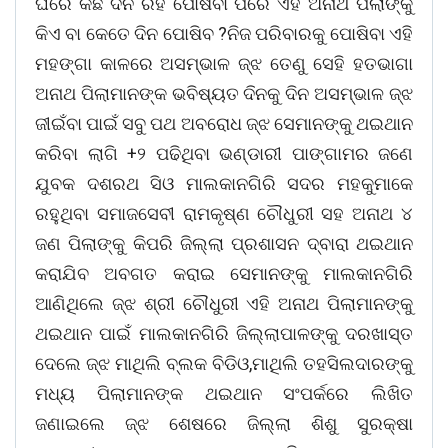
ଘରେ କିଛି ଦିନ ରହି ପୋଷିବା ପରେ ଏହି ଅନାଥ ପିଲାଙ୍କୁ
କିଏ ବା କେତେ ଦିନ ପୋଷିବ ?ନିଜ ପରିବାରକୁ ପୋଷିବା ଏହି
ମହଙ୍ଗା କାଳରେ ଅସମ୍ଭାଳ ଜ୍ଝ ତେଣୁ ସେହି ହତଭାଗା
ଅନାଥ ପିଲାମାନଙ୍କ ଭବିଷ୍ୟତ ଦିନକୁ ଦିନ ଅସମ୍ଭାଳ ଜ୍ଝ
ଜୀଇଁବା ପାଇଁ ସବୁ ପଥ ଅବରୋଧ ଜ୍ଝ ସେମାନଙ୍କୁ ଥଇଥାନ
କରିବା ଲାଗି +୨ ପଢିଥିବା ଭଣ୍ଡାରୀ ପାଙ୍ଗାମର ଜଣେ
ଯୁବକ ଦଶରଥ ସିଓ ମାଲକାନଗିରି ସଦର ମହକୁମାକେ
ରହୁଥିବା ସମାଜସେବୀ ରାମକୃଷ୍ଣ ଚୌଧୁରୀ ସହ ଅନାଥ ୪
ଜଣ ପିଲାଙ୍କୁ କିପରି ଜିଲ୍ଲା ପ୍ରଶାସନ ଦ୍ବାରା ଥଇଥାନ
କରାଯିବ ଅବଗତ କରାଇ ସେମାନଙ୍କୁ ମାଲକାନଗିରି
ଆଣିଥିଲେ ଜ୍ଝ ଶ୍ରୀ ଚୌଧୁରୀ ଏହି ଅନାଥ ପିଲାମାନଙ୍କୁ
ଥଇଥାନ ପାଇଁ ମାଲକାନଗିରି ଜିଲ୍ଲାପାଳଙ୍କୁ ଦରଖାସ୍ତ
ଦେଲେ ଜ୍ଝ ମାଥିଲି ବ୍ଲକ ବିଡିଓ,ମାଥିଲି ତହସିଲଦାରଙ୍କୁ
ମଧ୍ୟ ପିଲାମାନଙ୍କ ଥଇଥାନ ସଂପର୍କରେ ଲିଖିତ
ଜଣାଇଲେ ଜ୍ଝ ଶେଷରେ ଜିଲ୍ଲା ଶିଶୁ ସୁରକ୍ଷା