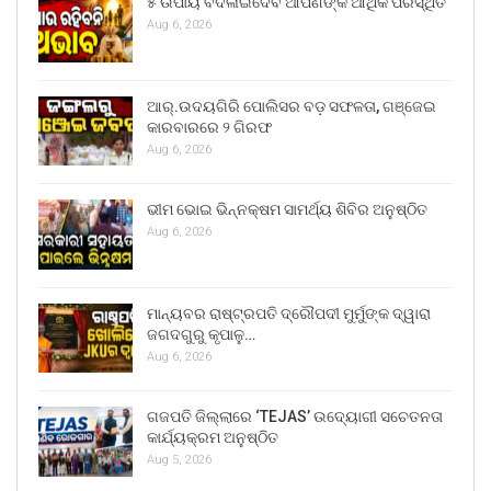
୫ ଉପାୟ ବଦଳାଇଦେବ ଆପଣଙ୍କ ଆର୍ଥିକ ପରିସ୍ଥିତି
Aug 6, 2026
ଆର୍.ଉଦୟଗିରି ପୋଲିସର ବଡ଼ ସଫଳତା, ଗଞ୍ଜେଇ
କାରବାରରେ ୨ ଗିରଫ
Aug 6, 2026
ଭୀମ ଭୋଇ ଭିନ୍ନକ୍ଷମ ସାମର୍ଥ୍ୟ ଶିବିର ଅନୁଷ୍ଠିତ
Aug 6, 2026
ମାନ୍ୟବର ରାଷ୍ଟ୍ରପତି ଦ୍ରୌପଦୀ ମୁର୍ମୁଙ୍କ ଦ୍ୱାରା
ଜଗଦଗୁରୁ କୃପାଳୁ…
Aug 6, 2026
ଗଜପତି ଜିଲ୍ଲାରେ ‘TEJAS’ ଉଦ୍ୟୋଗୀ ସଚେତନତା
କାର୍ଯ୍ୟକ୍ରମ ଅନୁଷ୍ଠିତ
Aug 5, 2026