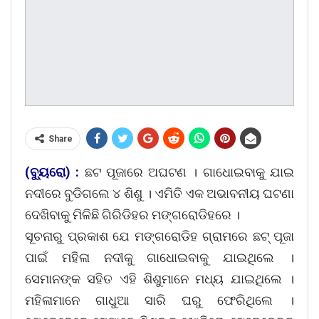
Share
(ବ୍ୟୁରୋ) :
ଛଟ ପୂଜାରେ ଅଘଟଣ । ଗାଧୋଇବାକୁ ଯାଇ
ନଦୀରେ ବୁଡିଗଲେ ୪ ଶିଶୁ । ଏମିତି ଏକ ଅଭାବନୀୟ ଘଟଣା
ଦେଖିବାକୁ ମିଳିଛି ଗିରିଡିହର ମଙ୍ଗରୋଡିହରେ ।
ସୂଚନାରୁ ପ୍ରକାଶ ଯେ ମଙ୍ଗରୋଡିହ ଗ୍ରାମରେ ଛଟ୍ ପୂଜା
ପାଇଁ ମହିଳା ନଦୀକୁ ଗାଧୋଇବାକୁ ଯାଇଥିଲେ ।
ସେମାନଙ୍କ ସହିତ ଏହି ଶିଶୁମାନେ ମଧ୍ୟ ଯାଇଥିଲେ ।
ମହିଳାମାନେ ଗାଧୁଆ ସାରି ଘରୁ ଫେରିଥିଲେ ।