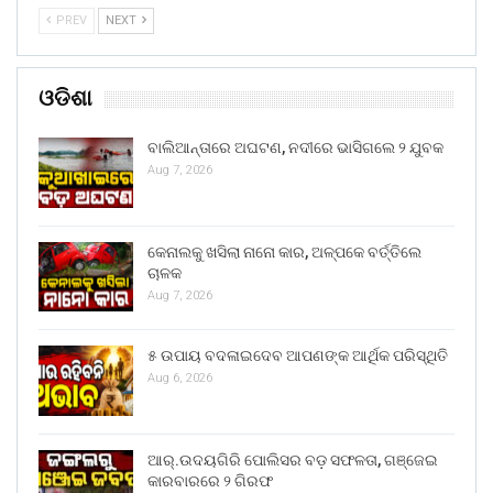
PREV
NEXT
ଓଡିଶା
ବାଲିଆନ୍ତାରେ ଅଘଟଣ, ନଦୀରେ ଭାସିଗଲେ ୨ ଯୁବକ
Aug 7, 2026
କେନାଲକୁ ଖସିଲା ନାନୋ କାର, ଅଳ୍ପକେ ବର୍ତ୍ତିଲେ
ଚାଳକ
Aug 7, 2026
୫ ଉପାୟ ବଦଳାଇଦେବ ଆପଣଙ୍କ ଆର୍ଥିକ ପରିସ୍ଥିତି
Aug 6, 2026
ଆର୍.ଉଦୟଗିରି ପୋଲିସର ବଡ଼ ସଫଳତା, ଗଞ୍ଜେଇ
କାରବାରରେ ୨ ଗିରଫ