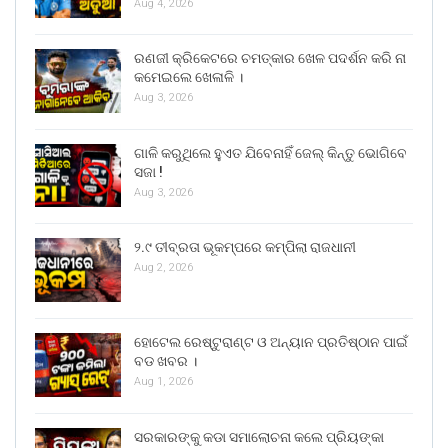
Aug 4, 2026
ରଣଜୀ କ୍ରିକେଟରେ ଚମତ୍କାର ଖେଳ ପଦର୍ଶନ କରି ନା
କମେଇଲେ ଖେଳାଳି ।
Aug 3, 2026
ଗାଳି କରୁଥିଲେ ହୁଏତ ଯିବେନାହିଁ ଜେଲ୍ କିନ୍ତୁ ଭୋଗିବେ
ସଜା !
Aug 3, 2026
୨.୯ ତୀବ୍ରତା ଭୂକମ୍ପରେ କମ୍ପିଲା ରାଜଧାନୀ
Aug 2, 2026
ହୋଟେଲ ରେଷ୍ଟୁରାଣ୍ଟ ଓ ଅନ୍ୟାନ ପ୍ରତିଷ୍ଠାନ ପାଇଁ
ବଡ ଖବର ।
Aug 1, 2026
ସରକାରଙ୍କୁ କଡା ସମାଲୋଚନା କଲେ ପ୍ରିୟଙ୍କା