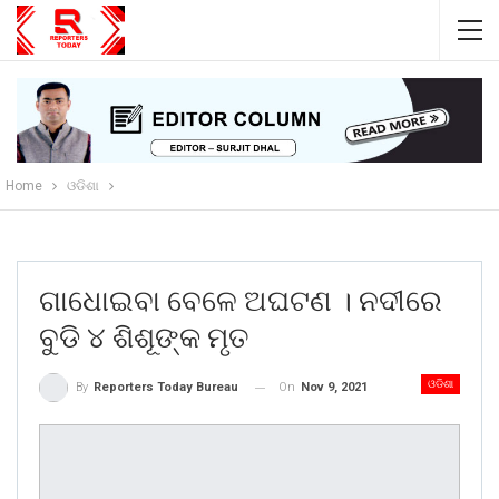
Home
ଓଡିଶା
ଗାଧୋଇବା ବେଳେ ଅଘଟଣ । ନଦୀରେ
ବୁଡି ୪ ଶିଶୂଙ୍କ ମୃତ
ଓଡିଶା
On
Nov 9, 2021
By
Reporters Today Bureau