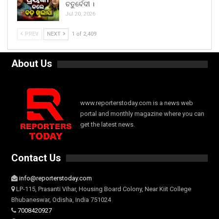
ଚତୁର୍ବେଦୀ ।
Jul 20, 2026
PREV
NEXT
1 of 2,409
About Us
www.reporterstoday.com is a news web
portal and monthly magazine where you can
get the latest news.
Contact Us
info@reporterstoday.com
LP-115, Prasanti Vihar, Housing Board Colony, Near Kiit College
Bhubaneswar, Odisha, India 751024
7008420927