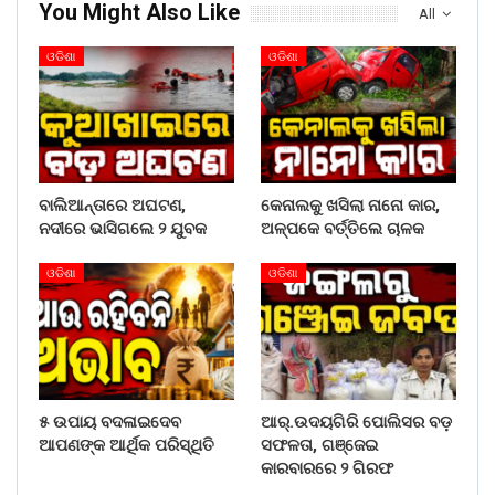
You Might Also Like
All
ଓଡିଶା
ଓଡିଶା
ବାଲିଆନ୍ତାରେ ଅଘଟଣ,
କେନାଲକୁ ଖସିଲା ନାନୋ କାର,
ନଦୀରେ ଭାସିଗଲେ ୨ ଯୁବକ
ଅଳ୍ପକେ ବର୍ତ୍ତିଲେ ଚାଳକ
ଓଡିଶା
ଓଡିଶା
୫ ଉପାୟ ବଦଳାଇଦେବ
ଆର୍.ଉଦୟଗିରି ପୋଲିସର ବଡ଼
ଆପଣଙ୍କ ଆର୍ଥିକ ପରିସ୍ଥିତି
ସଫଳତା, ଗଞ୍ଜେଇ
କାରବାରରେ ୨ ଗିରଫ