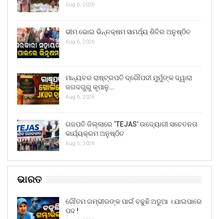
Aug 6, 2026
ଭୀମ ଭୋଇ ଭିନ୍ନକ୍ଷମ ସାମର୍ଥ୍ୟ ଶିବିର ଅନୁଷ୍ଠିତ
Aug 6, 2026
ମାନ୍ୟବର ରାଷ୍ଟ୍ରପତି ଦ୍ରୌପଦୀ ମୁର୍ମୁଙ୍କ ଦ୍ୱାରା
ଜଗଦଗୁରୁ କୃପାଳୁ…
Aug 6, 2026
ଗଜପତି ଜିଲ୍ଲାରେ ‘TEJAS’ ଉଦ୍ୟୋଗୀ ସଚେତନତା
କାର୍ଯ୍ୟକ୍ରମ ଅନୁଷ୍ଠିତ
Aug 5, 2026
ଭାରତ
ଗୌତମ ଗମ୍ଭୀରଙ୍କ ପାଇଁ ବଢୁଛି ଅଡୁଆ । ଯାଇପାରେ
ପଦ !