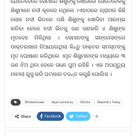
ଯେତେବେଳେ ସେମାନେ ଶିଶୁଙ୍କୁ ଖୋଜିଲେ ସେତେବେଳକୁ
ଶିଶୁମାନେ ନଦୀ କୂଳରେ ନଥିଲେ ।ଏହାପରେ ଗ୍ରାମର କିଛି
ଲୋକ ନଦୀ ଭିତରେ ପଶି ଶିଶୁଙ୍କୁ ଖୋଜିବା ଆରମ୍ଭ
କରିବା ବେଳେ ନଦୀ ଭିତରୁ ଜଣ ଜଣକରି ୪ ଶିଶୁଙ୍କ
ମୃତଦେହ ମିଳିଥିଲା । ସେମାନଙ୍କୁ ସଙ୍ଗେସଙ୍ଗେ
ଡାକ୍ତରଖାନା ନିଆଯାଇଥିଲା କିନ୍ତୁ ଡାକ୍ତର ସମସ୍ତଙ୍କୁ
ମୃତ ଘୋଷଣା କରିଥିଲେ ।ମୃତ ଶିଶୁମାନଙ୍କ ମଧ୍ୟରେ ୩
ଜଣ ଝିଅ ଥିବା ବେଳେ ଜଣେ ପୁଅ ରହିଛି । ଏକ ଅପମୃତ୍ୟୁ
ମାମଲା ରୁଜୁ କରି ଘଟଣାର ତଦନ୍ତ କରୁଛି ପୋଲିସ ।
Bhubaneswar
kajal sundaray
Odisha
Reporters Today
Facebook
Twitter
Share