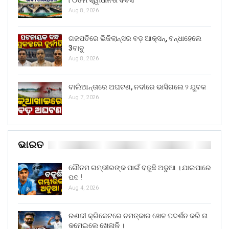
Aug 8, 2026
ଗଜପତିରେ ଭିଜିଲାନ୍ସର ବଡ଼ ଆକ୍ସନ୍, ବନ୍ଧାହେଲେ
3ବାବୁ
Aug 8, 2026
ବାଲିଆନ୍ତାରେ ଅଘଟଣ, ନଦୀରେ ଭାସିଗଲେ ୨ ଯୁବକ
Aug 7, 2026
ଭାରତ
ଗୌତମ ଗମ୍ଭୀରଙ୍କ ପାଇଁ ବଢୁଛି ଅଡୁଆ । ଯାଇପାରେ
ପଦ !
Aug 4, 2026
ରଣଜୀ କ୍ରିକେଟରେ ଚମତ୍କାର ଖେଳ ପଦର୍ଶନ କରି ନା
କମେଇଲେ ଖେଳାଳି ।