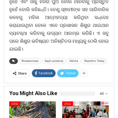
ନୁହେଁ ଏବଂ ତାକୁ ନିଜର ପୁଅ ବୋଲି ମାନିବାକୁ ପ୍ରସ୍ତୁତ
ନୁହେଁ ବୋଲି କହିଛନ୍ତି। ତେଣୁ ସ୍ଵାମୀଙ୍କ ସହ ପାରିବାରିକ
କଳହରୁ ମହିଳା ଆତ୍ମହତ୍ୟା କରିଥିବା ସନ୍ଦେହ
କରାଯାଉଥିବା ବେଳେ ଏବେ ପ୍ରଶାସନ ଶିଶୁର ଥାଇଥାନ
ବ୍ୟବସ୍ଥା କରିବାକୁ ଉଦ୍ୟମ ଆରମ୍ଭ କରିଛି। ଏ ସବୁ
ପରେ ଶିଶୁର ଭବିଷ୍ୟତ ଅନିଶ୍ଚିତତା ମଧ୍ୟକୁ ଠେଲି ହୋଇ
ଯାଇଛି।
Bhubaneswar
kajal sundaray
Odisha
Reporters Today
Facebook
Twitter
Share
You Might Also Like
All
ଓଡିଶା
ଓଡିଶା