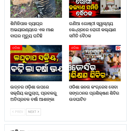
ଶିମିଳିପାଳ ବ୍ୟାଘ୍ର
ଗଣିଆ ଗୋଷ୍ଠୀ ସ୍ୱାସ୍ଥ୍ୟ
ଅଭୟାରଣ୍ୟରେ ଏକ ମାଈ
କେନ୍ଦ୍ରରେ ରୋଗୀ କଲ୍ୟାଣ
ବାଘର ମୃତ୍ୟୁ ଘଟିଛି
ସମିତି ବୈଠକ
ଓଡିଶା
ଓଡିଶା
ଉତ୍ତର ଓଡ଼ିଶା ଉପରେ
ଓଡିଶା ଜନତା କଂଗ୍ରେସ ସେବା
ସକ୍ରିୟ ଲଘୁଚାପ, ପ୍ରବଳରୁ
ସଙ୍ଗଠନର ପ୍ରଶିକ୍ଷଣ ଶିବିର
ଅତିପ୍ରବଳ ବର୍ଷା ଆଶଙ୍କା
ଉଦଘାଟିତ
PREV
NEXT