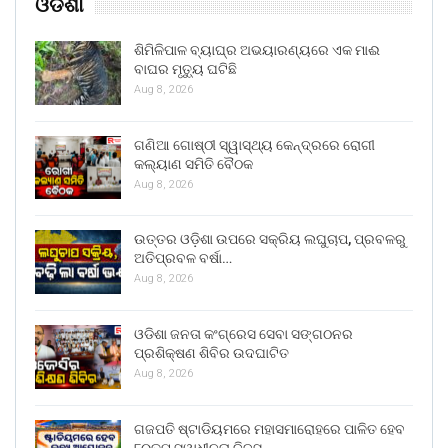
ଓଡିଶା
ଶିମିଳିପାଳ ବ୍ୟାଘ୍ର ଅଭୟାରଣ୍ୟରେ ଏକ ମାଈ
ବାଘର ମୃତ୍ୟୁ ଘଟିଛି
Aug 8, 2026
ଗଣିଆ ଗୋଷ୍ଠୀ ସ୍ୱାସ୍ଥ୍ୟ କେନ୍ଦ୍ରରେ ରୋଗୀ
କଲ୍ୟାଣ ସମିତି ବୈଠକ
Aug 8, 2026
ଉତ୍ତର ଓଡ଼ିଶା ଉପରେ ସକ୍ରିୟ ଲଘୁଚାପ, ପ୍ରବଳରୁ
ଅତିପ୍ରବଳ ବର୍ଷା…
Aug 8, 2026
ଓଡିଶା ଜନତା କଂଗ୍ରେସ ସେବା ସଙ୍ଗଠନର
ପ୍ରଶିକ୍ଷଣ ଶିବିର ଉଦଘାଟିତ
Aug 8, 2026
ଗଜପତି ଷ୍ଟାଡିୟମରେ ମହାସମାରୋହରେ ପାଳିତ ହେବ
୮୦ତମ ସ୍ୱାଧୀନତା ଦିବସ