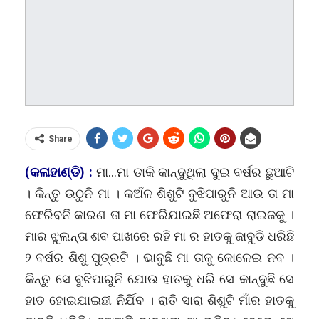
Share
(କଳାହାଣ୍ଡି) :
ମା…ମା ଡାକି କାନ୍ଦୁଥିଲା ଦୁଇ ବର୍ଷର ଛୁଆଟି
। କିନ୍ତୁ ଉଠୁନି ମା । କଅଁଳ ଶିଶୁଟି ବୁଝିପାରୁନି ଆଉ ତା ମା
ଫେରିବନି କାରଣ ତା ମା ଫେରିଯାଇଛି ଅଫେରା ରାଇଜକୁ ।
ମାର ଝୁଲନ୍ତା ଶବ ପାଖରେ ରହି ମା ର ହାତକୁ ଜାବୁଡି ଧରିଛି
୨ ବର୍ଷର ଶିଶୁ ପୁତ୍ରଟି । ଭାବୁଛି ମା ତାକୁ କୋଳେଇ ନବ ।
କିନ୍ତୁ ସେ ବୁଝିପାରୁନି ଯୋଉ ହାତକୁ ଧରି ସେ କାନ୍ଦୁଛି ସେ
ହାତ ହୋଇଯାଇଛୀ ନିର୍ଯିବ । ରାତି ସାରା ଶିଶୁଟି ମାଁର ହାତକୁ