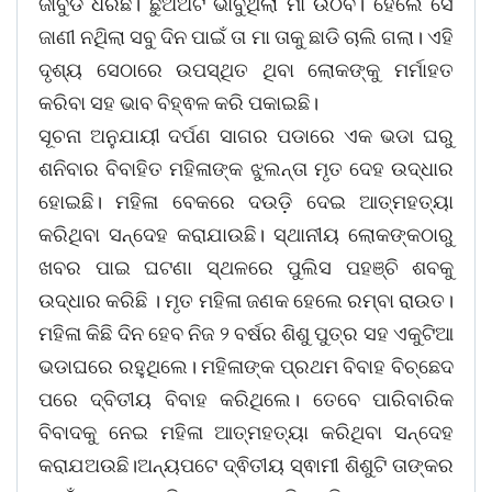
ଜାବୁଡି ଧରିଛି। ଛୁଅଅଟି ଭାବୁଥିଲା ମା ଉଠିବ। ହେଲେ ସେ
ଜାଣୀ ନଥିିଲା ସବୁ ଦିନ ପାଇଁ ତା ମା ତାକୁ ଛାଡି ଚାଲି ଗଲା। ଏହି
ଦୃଶ୍ୟ ସେଠାରେ ଉପସ୍ଥିତ ଥିବା ଲୋକଙ୍କୁ ମର୍ମାହତ
କରିବା ସହ ଭାବ ବିହ୍ଵଳ କରି ପକାଇଛି।
ସୂଚନା ଅନୁଯାୟୀ ଦର୍ପଣ ସାଗର ପଡାରେ ଏକ ଭଡା ଘରୁ
ଶନିବାର ବିବାହିତ ମହିଳାଙ୍କ ଝୁଲନ୍ତା ମୃତ ଦେହ ଉଦ୍ଧାର
ହୋଇଛି। ମହିଳା ବେକରେ ଦଉଡ଼ି ଦେଇ ଆତ୍ମହତ୍ୟା
କରିଥିବା ସନ୍ଦେହ କରାଯାଉଛି। ସ୍ଥାନୀୟ ଲୋକଙ୍କଠାରୁ
ଖବର ପାଇ ଘଟଣା ସ୍ଥଳରେ ପୁଲିସ ପହଞ୍ଚି ଶବକୁ
ଉଦ୍ଧାର କରିଛି । ମୃତ ମହିଳା ଜଣକ ହେଲେ ରମ୍ବା ରାଉତ।
ମହିଳା କିଛି ଦିନ ହେବ ନିଜ ୨ ବର୍ଷର ଶିଶୁ ପୁତ୍ର ସହ ଏକୁଟିଆ
ଭଡାଘରେ ରହୁଥିଲେ। ମହିଳାଙ୍କ ପ୍ରଥମ ବିବାହ ବିଚ୍ଛେଦ
ପରେ ଦ୍ବିତୀୟ ବିବାହ କରିଥିଲେ। ତେବେ ପାରିବାରିକ
ବିବାଦକୁ ନେଇ ମହିଳା ଆତ୍ମହତ୍ୟା କରିଥିବା ସନ୍ଦେହ
କରାଯଅଉଛି।ଅନ୍ୟପଟେ ଦ୍ଵିତୀୟ ସ୍ଵାମୀ ଶିଶୁଟି ତାଙ୍କର