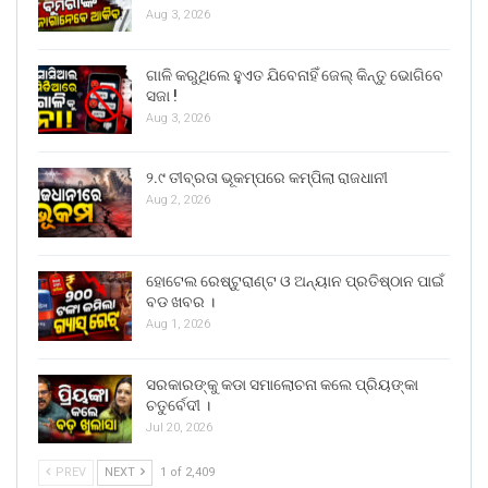
Aug 3, 2026
ଗାଳି କରୁଥିଲେ ହୁଏତ ଯିବେନାହିଁ ଜେଲ୍ କିନ୍ତୁ ଭୋଗିବେ
ସଜା !
Aug 3, 2026
୨.୯ ତୀବ୍ରତା ଭୂକମ୍ପରେ କମ୍ପିଲା ରାଜଧାନୀ
Aug 2, 2026
ହୋଟେଲ ରେଷ୍ଟୁରାଣ୍ଟ ଓ ଅନ୍ୟାନ ପ୍ରତିଷ୍ଠାନ ପାଇଁ
ବଡ ଖବର ।
Aug 1, 2026
ସରକାରଙ୍କୁ କଡା ସମାଲୋଚନା କଲେ ପ୍ରିୟଙ୍କା
ଚତୁର୍ବେଦୀ ।
Jul 20, 2026
PREV
NEXT
1 of 2,409