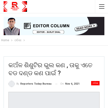
Home
ଓଡିଶା
କଅଁଳ ଶିଶୁଟିର ଭୁଲ କଣ , ତାକୁ ଏତେ
ବଡ ଦଣ୍ଡ କଣ ପାଇଁ ?
ଓଡିଶା
On
Nov 6, 2021
By
Reporters Today Bureau