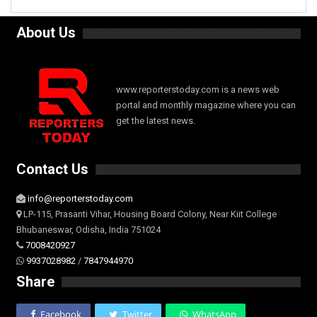
About Us
www.reporterstoday.com is a news web
portal and monthly magazine where you can
get the latest news.
Contact Us
info@reporterstoday.com
LP-115, Prasanti Vihar, Housing Board Colony, Near Kiit College
Bhubaneswar, Odisha, India 751024
7008420927
9937028982
/
7847944970
Share
Facebook
Twitter
WhatsApp