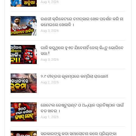
Aug 4, 2026
ରଣଜୀ କ୍ରିକେଟରେ ଚମତ୍କାର ଖେଳ ପଦର୍ଶନ କରି ନା
କମେଇଲେ ଖେଳାଳି ।
Aug 3, 2026
ଗାଳି କରୁଥିଲେ ହୁଏତ ଯିବେନାହିଁ ଜେଲ୍ କିନ୍ତୁ ଭୋଗିବେ
ସଜା !
Aug 3, 2026
୨.୯ ତୀବ୍ରତା ଭୂକମ୍ପରେ କମ୍ପିଲା ରାଜଧାନୀ
Aug 2, 2026
ହୋଟେଲ ରେଷ୍ଟୁରାଣ୍ଟ ଓ ଅନ୍ୟାନ ପ୍ରତିଷ୍ଠାନ ପାଇଁ
ବଡ ଖବର ।
Aug 1, 2026
ସରକାରଙ୍କୁ କଡା ସମାଲୋଚନା କଲେ ପ୍ରିୟଙ୍କା