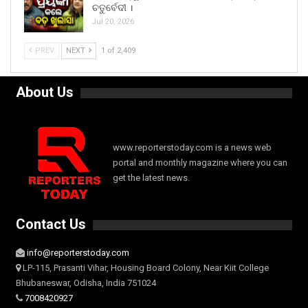
ଚତୁର୍ବେଦୀ ।
Jul 20, 2026
PREV
NEXT
1 of 2,409
About Us
www.reporterstoday.com is a news web
portal and monthly magazine where you can
get the latest news.
Contact Us
info@reporterstoday.com
LP-115, Prasanti Vihar, Housing Board Colony, Near Kiit College
Bhubaneswar, Odisha, India 751024
7008420927