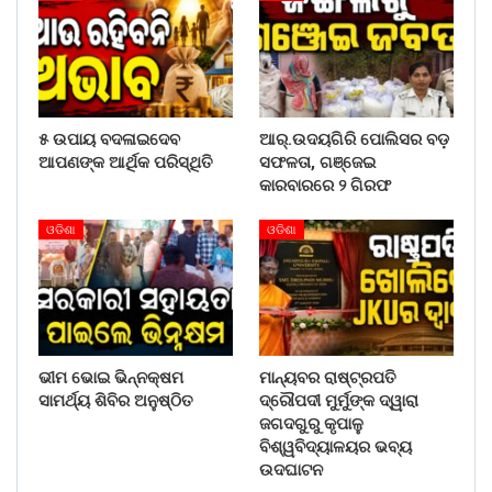
୫ ଉପାୟ ବଦଳାଇଦେବ
ଆର୍.ଉଦୟଗିରି ପୋଲିସର ବଡ଼
ଆପଣଙ୍କ ଆର୍ଥିକ ପରିସ୍ଥିତି
ସଫଳତା, ଗଞ୍ଜେଇ
କାରବାରରେ ୨ ଗିରଫ
ଓଡିଶା
ଓଡିଶା
ଭୀମ ଭୋଇ ଭିନ୍ନକ୍ଷମ
ମାନ୍ୟବର ରାଷ୍ଟ୍ରପତି
ସାମର୍ଥ୍ୟ ଶିବିର ଅନୁଷ୍ଠିତ
ଦ୍ରୌପଦୀ ମୁର୍ମୁଙ୍କ ଦ୍ୱାରା
ଜଗଦଗୁରୁ କୃପାଳୁ
ବିଶ୍ୱବିଦ୍ୟାଳୟର ଭବ୍ୟ
ଉଦଘାଟନ