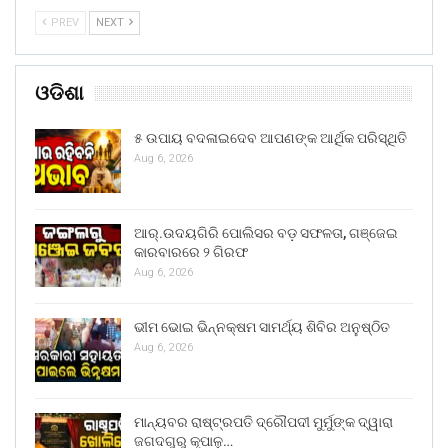
PREV
NEXT
ଓଡିଶା
୫ ଉପାୟ ବଦଳାଇଦେବ ଆପଣଙ୍କ ଆର୍ଥିକ ପରିସ୍ଥିତି
Aug 6, 2026
ଆର୍.ଉଦୟଗିରି ପୋଲିସର ବଡ଼ ସଫଳତା, ଗଞ୍ଜେଇ
କାରବାରରେ ୨ ଗିରଫ
Aug 6, 2026
ଭୀମ ଭୋଇ ଭିନ୍ନକ୍ଷମ ସାମର୍ଥ୍ୟ ଶିବିର ଅନୁଷ୍ଠିତ
Aug 6, 2026
ମାନ୍ୟବର ରାଷ୍ଟ୍ରପତି ଦ୍ରୌପଦୀ ମୁର୍ମୁଙ୍କ ଦ୍ୱାରା
ଜଗଦଗୁରୁ କୃପାଳୁ…