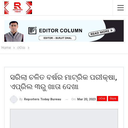
Home
ଓଡିଶା
ସରିଲା ଚଳିତ ବର୍ଷର ମାଟ୍ରିକ ପରୀକ୍ଷା,
ଏପ୍ରିଲ ୩ରୁ ଖାତା ଦେଖା
ଓଡିଶା
ଶିକ୍ଷା
On
Mar 20, 2023
By
Reporters Today Bureau