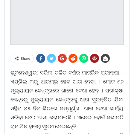
Share
ଭୁବନେଶ୍ୱର: ସରିଲା ଚଳିତ ବର୍ଷର ମାଟ୍ରିକ ପରୀକ୍ଷା ।
ଏପ୍ରିଲ ୩ରୁ ଆରମ୍ଭ ହେବ ଖାତା ଦେଖା । ମୋଟ ୫୬
ମୂଲ୍ୟାୟନ କେନ୍ଦ୍ରରେ ଖାତୋ ଦେଖା ହେବ । ପରୀକ୍ଷା
କେନ୍ଦରୁ ମୁଲ୍ୟାୟନ କେନ୍ଦ୍ରକୁ ଖାତା ସୁରକ୍ଷିତ ଯିବା
ସହିତ ୪୫ ଦିନ ଭିତରେ ସମ୍ପୂର୍ଣ୍ଣ ଖାତା ଦେଖା କାର୍ଯ୍ୟ
ସରିବା ନେଇ ଆଶା କରାଯାଉଛି । ଏନେଇ ବୋର୍ଡ ସଭାପତି
ରାମାଶିଷ ହାଜରା ସୂଚନା ଦେଇଛନ୍ତି ।