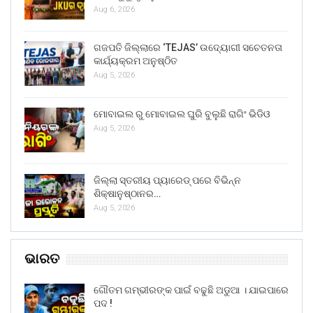
Aug 6, 2026
ଗଜପତି ଜିଲ୍ଲାରେ ‘TEJAS’ ଉଦ୍ୟୋଗୀ ସଚେତନତା
କାର୍ଯ୍ୟକ୍ରମ ଅନୁଷ୍ଠିତ
Aug 5, 2026
ମୋବାଇଲ ରୁ ମୋବାଇଲ ଘୁରି ବୁଲୁଛି ରାଗିଂ ଭିଡିଓ
Aug 5, 2026
ଜିଲ୍ଲା ସ୍ତରୀୟ ପ୍ୟାରେଡ୍ ପରେ ବିଭିନ୍ନ
ଶିକ୍ଷାନୁଷ୍ଠାନର…
Aug 5, 2026
ଭାରତ
ଗୌତମ ଗମ୍ଭୀରଙ୍କ ପାଇଁ ବଢୁଛି ଅଡୁଆ । ଯାଇପାରେ
ପଦ !