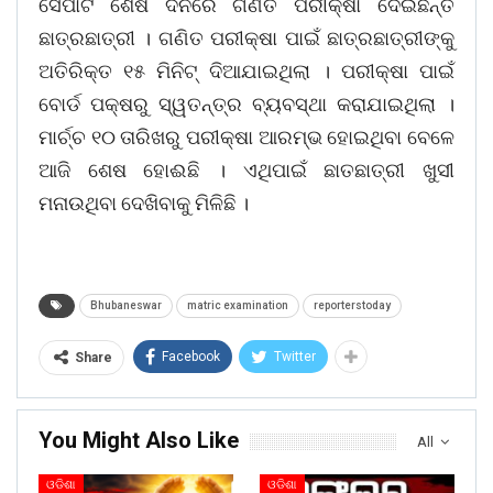
ସେପାଟ ଶେଷ ଦିନରେ ଗଣିତ ପରୀକ୍ଷା ଦେଇଛନ୍ତି
ଛାତ୍ରଛାତ୍ରୀ । ଗଣିତ ପରୀକ୍ଷା ପାଇଁ ଛାତ୍ରଛାତ୍ରୀଙ୍କୁ
ଅତିରିକ୍ତ ୧୫ ମିନିଟ୍ ଦିଆଯାଇଥିଲା । ପରୀକ୍ଷା ପାଇଁ
ବୋର୍ଡ ପକ୍ଷରୁ ସ୍ୱତନ୍ତ୍ର ବ୍ୟବସ୍ଥା କରାଯାଇଥିଲା ।
ମାର୍ଚ୍ଚ ୧୦ ତାରିଖରୁ ପରୀକ୍ଷା ଆରମ୍ଭ ହୋଇଥିବା ବେଳେ
ଆଜି ଶେଷ ହୋଈଛି । ଏଥିପାଇଁ ଛାତଛାତ୍ରୀ ଖୁସୀ
ମନାଉଥିବା ଦେଖିବାକୁ ମିଳିଛି ।
Bhubaneswar
matric examination
reporterstoday
Facebook
Twitter
Share
You Might Also Like
All
ଓଡିଶା
ଓଡିଶା