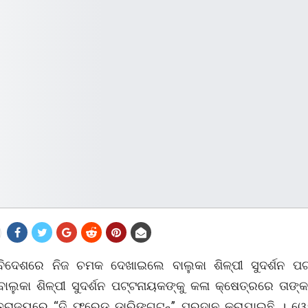
 ବିଦେଶରେ ନିଜ ଚମକ ଦେଖାଇଲେ ବାଲୁକା ଶିଳ୍ପୀ ସୁଦର୍ଶନ ପ
ାଲୁକା ଶିଳ୍ପୀ ସୁଦର୍ଶନ ପଟ୍ଟନାୟକଙ୍କୁ କଳା କ୍ଷେତ୍ରରେ ତାଙ
୍ତରାଜ୍ୟରେ “ଦି ଫ୍ରେଡ୍ ଡାରିଙ୍ଗଟନ୍” ପ୍ରଦାନ କରାଯାଇଛି । ୱ