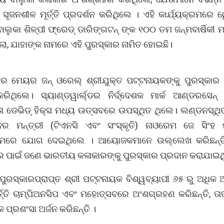
ସୃଜନଶୀଳ ମୂର୍ତ୍ତି ପ୍ରଦର୍ଶନ କରିଥିଲେ । ଏହି କାର୍ଯ୍ୟକ୍ରମରେ
ବାଲୁକା ଶିଳ୍ପୀ ଫ୍ରେଡ୍ ଡାରିଙ୍ଗଟନ୍ ଙ୍କ ୧୦୦ ତମ ଜନ୍ମବାର୍ଷିକୀ
ା, ଯାହାଙ୍କ ନାମରେ ଏହି ପୁରସ୍କାର ନାମିତ ହୋଇଛି।
ର ମେୟର ଜନ୍ ଓରେଲ୍ ଶ୍ରୀଯୁକ୍ତ ପଟ୍ଟନାୟକଙ୍କୁ ପୁରସ୍କା
ରିଥିଲେ। ସ୍ୟାଣ୍ଡୱାର୍ଲ୍ଡର ନିର୍ଦ୍ଦେଶକ ମାର୍କ ଆଣ୍ଡରସେନ
ାତା ଡେଭିଡ୍ ହିକ୍ସ ମଧ୍ୟ ଉତ୍ସବରେ ଉପସ୍ଥିତ ଥିଲେ। ଲଣ୍ଡନସ୍ଥ
ନର ମନ୍ତ୍ରୀ (ଟିଏନସି ଏବଂ ସଂସ୍କୃତି) ନାଓରେମ ଜେ ସିଂହ 
କ୍ରମରେ ଯୋଗ ଦେଇଥିଲେ । ଆୟୋଜକମାନେ ଉଲ୍ଲେଖ କରିଛନ୍ତ
 ପାଇଁ ଜଣେ ଭାରତୀୟ କଳାକାରଙ୍କୁ ପୁରସ୍କାର ପ୍ରଦାନ କରାଯାଇଥ
ପୁରସ୍କାରପ୍ରାପ୍ତ ଶ୍ରୀ ପଟ୍ଟନାୟକ ବିଶ୍ୱବ୍ୟାପୀ ୬୫ ରୁ ଅଧିକ ଅ
ର୍ତ୍ତି ଚାମ୍ପିଅନସିପ ଏବଂ ମହୋତ୍ସବରେ ଅଂଶଗ୍ରହଣ କରିଛନ୍ତି, ତାଙ
 ପ୍ରଶଂସା ଅର୍ଜନ କରିଛନ୍ତି ।