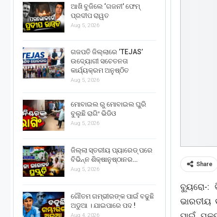
ଆଖି ବୁଜିଲେ ‘ଗଜନୀ’ ଫେମ୍
ପ୍ରଦୀପ ରାୱତ
Aug 5, 2026
ଗଜପତି ଜିଲ୍ଲାରେ ‘TEJAS’
ଉଦ୍ୟୋଗୀ ସଚେତନତା
କାର୍ଯ୍ୟକ୍ରମ ଅନୁଷ୍ଠିତ
Aug 5, 2026
ମୋବାଇଲ ରୁ ମୋବାଇଲ ଘୁରି
ବୁଲୁଛି ରାଗିଂ ଭିଡିଓ
Aug 5, 2026
ଜିଲ୍ଲା ସ୍ତରୀୟ ପ୍ୟାରେଡ୍ ପରେ
ବିଭିନ୍ନ ଶିକ୍ଷାନୁଷ୍ଠାନର…
Share
Aug 5, 2026
ବ୍ୟୁରୋ-:
ଗୌତମ ଗମ୍ଭୀରଙ୍କ ପାଇଁ ବଢୁଛି
ଭାରତୀୟ ବ
ଅଡୁଆ । ଯାଇପାରେ ପଦ !
ପାଇଁ ଯୁକ
Aug 4, 2026