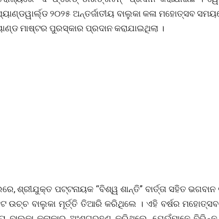
 ସ୍ୟାଣ୍ଡୱାର୍ଲ୍ଡ ୨୦୨୫ ଅନ୍ତର୍ଜାତୀୟ ବାଲୁକା କଳା ମହୋତ୍ସବ ସମ
ସ୍ୟାଣ୍ଡ ମାଷ୍ଟର ପୁରସ୍କାର ପ୍ରଦାନ କରାଯାଇଥିଲା ।
େ, ଶ୍ରୀଯୁକ୍ତ ପଟ୍ଟନାୟକ “ବିଶ୍ୱ ଶାନ୍ତି” ବାର୍ତ୍ତା ସହିତ ଭଗବ
ଟ ଉଚ୍ଚ ବାଲୁକା ମୂର୍ତ୍ତି ତିଆରି କରିଥିଲେ । ଏହି ବର୍ଷର ମହୋତ୍
ତୀୟ ବାଲୁକା କଳାକାର ଅଂଶଗ୍ରହଣ କରିଥିଲେ, ଯେଉଁମାନେ ବିଭିନ୍