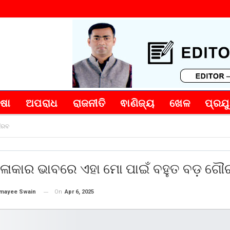
୍ଷା
ଅପରାଧ
ରାଜନୀତି
ଵାଣିଜ୍ୟ
ଖେଳ
ପ୍ରଯୁ
ୌରବ
ଳାକାର ଭାବରେ ଏହା ମୋ ପାଇଁ ବହୁତ ବଡ଼ ଗ
On
Apr 6, 2025
mayee Swain