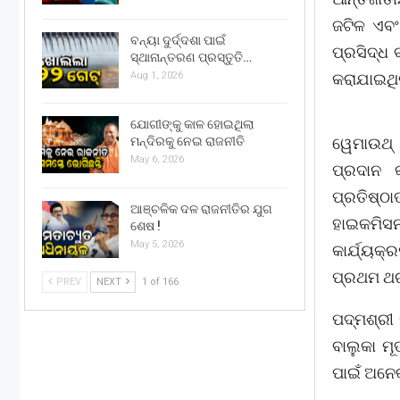
ଜଟିଳ ଏବଂ 
ବନ୍ୟା ଦୁର୍ଦ୍ଦଶା ପାଇଁ
ପ୍ରସିଦ୍ଧ 
ସ୍ଥାନାନ୍ତରଣ ପ୍ରସ୍ତୁତି…
Aug 1, 2026
କରାଯାଇଥିଲ
ଯୋଗୀଙ୍କୁ କାଳ ହୋଇଥିଲା
ୱେମାଉଥ୍ 
ମନ୍ଦିରକୁ ନେଇ ରାଜନୀତି
May 6, 2026
ପ୍ରଦାନ କ
ପ୍ରତିଷ୍ଠ
ଆଞ୍ଚଳିକ ଦଳ ରାଜନୀତିର ଯୁଗ
ହାଇକମିସ
ଶେଷ !
May 5, 2026
କାର୍ଯ୍ୟ
ପ୍ରଥମ ଥର
PREV
NEXT
1 of 166
ପଦ୍ମଶ୍ରୀ 
ବାଲୁକା ମୂ
ପାଇଁ ଅନେକ