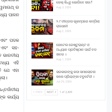
ଜେଲ୍ କିନ୍ତୁ ଭୋଗିବେ ସଜା !
 ୱେମାଉଥ୍ ର
Aug 3, 2026
 ମଧ୍ୟ ପାଳନ
୨.୯ ତୀବ୍ରତା ଭୂକମ୍ପରେ କମ୍ପିଲା
ରାଜଧାନୀ
Aug 2, 2026
ର ଏବଂ ପଦକ
ହୋଟେଲ ରେଷ୍ଟୁରାଣ୍ଟ ଓ
୍ ଏବଂ ସହ-
ଅନ୍ୟାନ ପ୍ରତିଷ୍ଠାନ ପାଇଁ ବଡ
ଖବର ।
ିତ ଭାରତୀୟ
Aug 1, 2026
ମଧ୍ୟ ଏହି
ି ଯେ ଏହା
ସରକାରଙ୍କୁ କଡା ସମାଲୋଚନା
କଲେ ପ୍ରିୟଙ୍କା ଚତୁର୍ବେଦୀ ।
ିଲା।
Jul 20, 2026
ନ୍ତର୍ଜାତୀୟ
PREV
NEXT
1 of 2,409
୍କ କାର୍ଯ୍ୟ