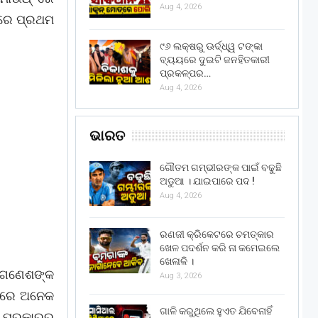
Aug 4, 2026
ୟରେ ପ୍ରଥମ
୯୬ ଲକ୍ଷରୁ ଊର୍ଦ୍ଧ୍ୱ ଟଙ୍କା
ବ୍ୟୟରେ ଦୁଇଟି ଜନହିତକାରୀ
ପ୍ରକଳ୍ପର…
Aug 4, 2026
ଭାରତ
ଗୌତମ ଗମ୍ଭୀରଙ୍କ ପାଇଁ ବଢୁଛି
ଅଡୁଆ । ଯାଇପାରେ ପଦ !
Aug 4, 2026
ରଣଜୀ କ୍ରିକେଟରେ ଚମତ୍କାର
ଖେଳ ପଦର୍ଶନ କରି ନା କମେଇଲେ
ଖେଳାଳି ।
ାନ ଗଣେଶଙ୍କ
Aug 3, 2026
ସବରେ ଅନେକ
ଗାଳି କରୁଥିଲେ ହୁଏତ ଯିବେନାହିଁ
ନ ପ୍ରକାରର