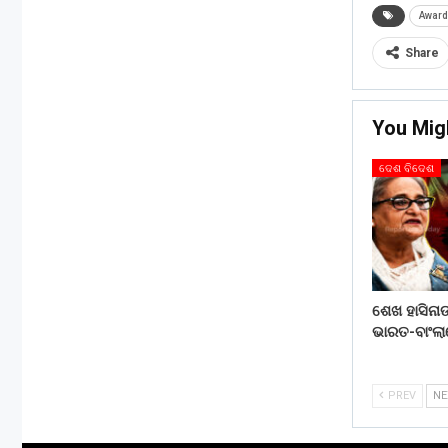
Award
Share
You Mig
ଦେଶ ବିଦେଶ
ଶେଖ ହାସିନା
ଭାରତ-ବାଂଲ
PREV
N