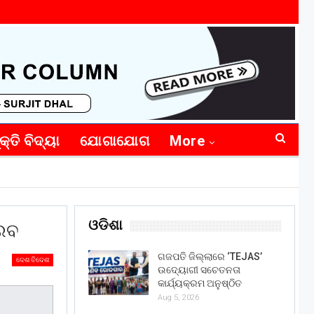
କ୍ତି ବିଦ୍ୟା
ଯୋଗାଯୋଗ
More
ଓଡିଶା
ୌରବ
ଗଜପତି ଜିଲ୍ଲାରେ ‘TEJAS’
ଦେଶ ବିଦେଶ
ଉଦ୍ୟୋଗୀ ସଚେତନତା
କାର୍ଯ୍ୟକ୍ରମ ଅନୁଷ୍ଠିତ
Aug 5, 2026