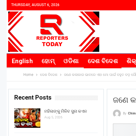
THURSDAY, AUGUST 6, 2026
English
ହୋମ୍
ଓଡିଶା
ଦେଶ ବିଦେଶ
ଶିକ
Home
ଦେଶ ବିଦେଶ
ଜଣେ କଳାକାର ଭାବରେ ଏହା ମୋ ପାଇଁ ବହୁତ ବଡ଼ ଗ
Recent Posts
ଜଣେ କ
ମହିଳାଙ୍କୁ ମିଳିବ ସୁନା କଏନ
By
Chin
Aug 5, 2026