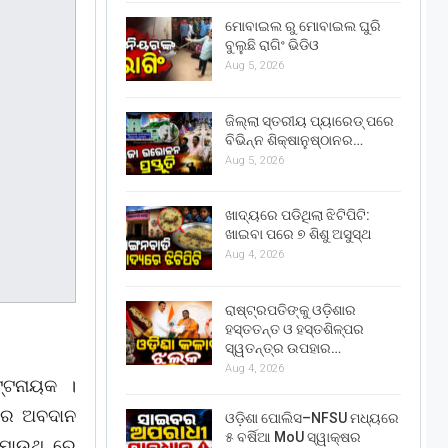
ମୋବାଇଲ ରୁ ମୋବାଇଲ ଘୁରି
ବୁଲୁଛି ରାଗିଂ ଭିଡିଓ
Aug 5, 2026
ଜିଲ୍ଲା ସ୍ତରୀୟ ପ୍ୟାରେଡ୍ ପରେ
ବିଭିନ୍ନ ଶିକ୍ଷାନୁଷ୍ଠାନର…
Aug 5, 2026
ଖାଦ୍ୟରେ ପଡିଥିଲା ଝିଟିପିଟି:
ଖାଇବା ପରେ ୭ ଶିଶୁ ଅସୁସ୍ଥ
Aug 4, 2026
ରାଷ୍ଟ୍ରପତିଙ୍କୁ ଓଡ଼ିଶାର
ହସ୍ତତନ୍ତ ଓ ହସ୍ତଶିଳ୍ପର
ସ୍ୱତନ୍ତ୍ର ଉପହାର…
Aug 4, 2026
ଟ୍ଟନାୟକ ।
୍କର ଅବଦାନ
ଓଡ଼ିଶା ପୋଲିସ–NFSU ମଧ୍ୟରେ
୫ ବର୍ଷିଆ MoU ସ୍ୱାକ୍ଷର
େମାଉଥ୍ ରେ