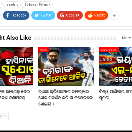
sandart
Sudarsan Pattnaik
Facebook
Twitter
Google+
ReddIt
ht Also Like
More 
ଖେଳ
ଦେଶ ବିଦେଶ
ଙ୍କ ଭାଷଣକୁ ନେଇ
ରଣଜୀ କ୍ରିକେଟରେ ଚମତ୍କାର
ବିଶ୍ୱ ପାଣିପାଗ ସ
ାଦେଶ ଟଣାଓଟରା
ଖେଳ ପଦର୍ଶନ କରି ନା କମେଇଲେ
ସୂଚନା
ଖେଳାଳି ।
EXT