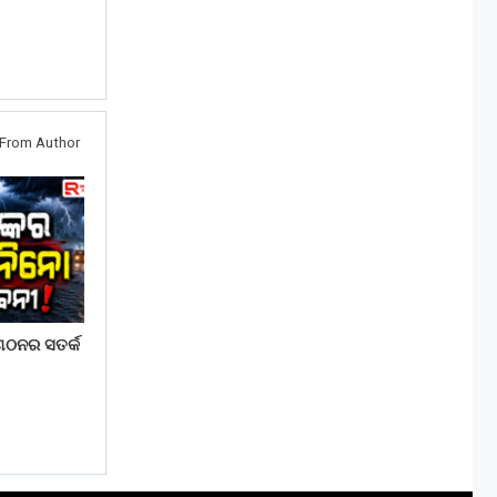
From Author
ଂଗଠନର ସତର୍କ