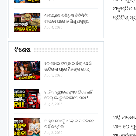
ଅନୁଷ୍ଠିତ
ଖାଦ୍ୟରେ ପଡିଥିଲା ଝିଟିପିଟି:
ବ୍ରିଟିଶ୍ 
ଖାଇବା ପରେ ୭ ଶିଶୁ ଅସୁସ୍ଥ
Aug 4, 2026
ବିଶେଷ
୨୦ ହଜାର ଟଙ୍କାର ବିଲ୍ ଦେଖି
ଉଡିଗଲା ପ୍ରେମିକଙ୍କ ହୋସ୍
Aug 3, 2026
ଗାଳି କରୁଥିଲେ ହୁଏତ ଯିବେନାହିଁ
ଜେଲ୍ କିନ୍ତୁ ଭୋଗିବେ ସଜା !
Aug 3, 2026
ଏହି ଅବସରର
ଆହତ ଯୋଗୁଁ ଏବେ କାମ କରିବେ
ଏକ ୧୦ ଫୁ
ନାହିଁ ରଶ୍ମିକା
Aug 2, 2026
ଆନ୍ତର୍ଜା