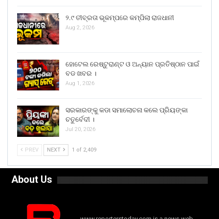
୨.୯ ତୀବ୍ରତା ଭୂକମ୍ପରେ କମ୍ପିଲା ରାଜଧାନୀ
Aug 2, 2026
ହୋଟେଲ ରେଷ୍ଟୁରାଣ୍ଟ ଓ ଅନ୍ୟାନ ପ୍ରତିଷ୍ଠାନ ପାଇଁ
ବଡ ଖବର ।
Aug 1, 2026
ସରକାରଙ୍କୁ କଡା ସମାଲୋଚନା କଲେ ପ୍ରିୟଙ୍କା
ଚତୁର୍ବେଦୀ ।
Jul 20, 2026
PREV
NEXT
1 of 2,409
About Us
www.reporterstoday.com is a news web