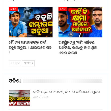
ଖେଳ
ଖେଳ
ଗୌତମ ଗମ୍ଭୀରଙ୍କ ପାଇଁ
ଅଶ୍ୱିନଙ୍କୁ ‘ସରି’ କହିଲେ
ବଢୁଛି ଅଡୁଆ । ଯାଇପାରେ ପଦ
ଅର୍ଶଦୀପ, ଜାଣନ୍ତୁ କ’ଣ ଥିଲା
!
ଏହାର କାରଣ
PREV
NEXT
ଓଡିଶା
ବାଲିଆନ୍ତାରେ ଅଘଟଣ, ନଦୀରେ ଭାସିଗଲେ ୨ ଯୁବକ
Aug 7, 2026