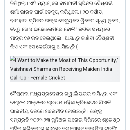
ଜିତିଥିଲା। ଏହି ମ୍ୟାଚ୍ ରେ ବାମହାତୀ ସ୍ପିନର ବୈଷ୍ଣବୀ
ଶର୍ମା ଭାରତ ପାଇଁ ଡେବ୍ୟୁ କରିଥିଲେ। ୨୦ ବର୍ଷୀୟ
ବାମହାତୀ ସ୍ପିନର ତାଙ୍କ ଡେବ୍ୟୁରେ ୱିକେଟ ଶୂନ୍ୟ ଥିଲେ,
କିନ୍ତୁ ସେ ୪ ଇକୋନୋମିରେ ବୋଲିଂ କରିବା ସମୟରେ
ମାତ୍ର ୧୬ ରନ ଦେଇଥିଲେ। ଆସନ୍ତୁ ଜାଣିବା ବୈଷ୍ଣବୀ
କିଏ ଏବଂ ସେ କେଉଁଠାରୁ ଆସିଛନ୍ତି।]
ବୈଷ୍ଣବୀ ମଧ୍ୟପ୍ରଦେଶର ଗ୍ୱାଲିୟରର ବାସିନ୍ଦା ଏବଂ
ଚମ୍ବଲ ଅଞ୍ଚଳର ପ୍ରଥମ ମହିଳା କ୍ରିକେଟର ଯିଏକି
ଭାରତୀୟ ଦଳରେ ମନୋନୀତ ହୋଇଛନ୍ତି। ତାଙ୍କୁ
ସମ୍ପ୍ରତି ୨୦୨୨-୨୩ ଜୁନିଅର ଘରୋଇ ସିଜିନରେ ଶ୍ରେଷ୍ଠ
ମହିଳା କ୍ରିକେଟର ଭାବରେ ଜଗମୋହନ ଡାଲମିଆ ଟ୍ରଫି