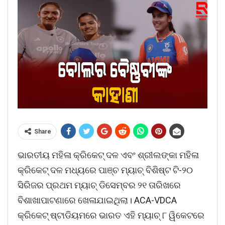
Share
ଭାରତୀୟ ମହିଳା କ୍ରିକେଟ୍ ଦଳ ଏବଂ ଶ୍ରୀଲଙ୍କା ମହିଳା
କ୍ରିକେଟ୍ ଦଳ ମଧ୍ୟରେ ପାଞ୍ଚ ମ୍ୟାଚ୍ ବିଶିଷ୍ଟ ଟି-୨୦
ସିରିଜର ପ୍ରଥମ ମ୍ୟାଚ୍ ଡିସେମ୍ବର ୨୧ ତାରିଖରେ
ବିଶାଖାପାଟଣାରେ ଖେଳାଯାଇଥିଲା। ACA-VDCA
କ୍ରିକେଟ୍ ଷ୍ଟାଡିୟମରେ ଭାରତ ଏହି ମ୍ୟାଚ୍ ୮ ୱିକେଟରେ