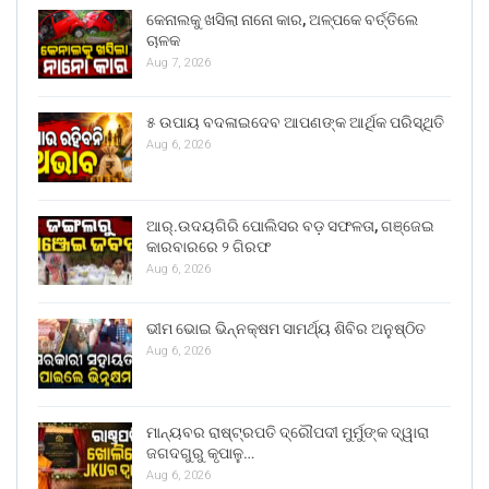
କେନାଲକୁ ଖସିଲା ନାନୋ କାର, ଅଳ୍ପକେ ବର୍ତ୍ତିଲେ
ଚାଳକ
Aug 7, 2026
୫ ଉପାୟ ବଦଳାଇଦେବ ଆପଣଙ୍କ ଆର୍ଥିକ ପରିସ୍ଥିତି
Aug 6, 2026
ଆର୍.ଉଦୟଗିରି ପୋଲିସର ବଡ଼ ସଫଳତା, ଗଞ୍ଜେଇ
କାରବାରରେ ୨ ଗିରଫ
Aug 6, 2026
ଭୀମ ଭୋଇ ଭିନ୍ନକ୍ଷମ ସାମର୍ଥ୍ୟ ଶିବିର ଅନୁଷ୍ଠିତ
Aug 6, 2026
ମାନ୍ୟବର ରାଷ୍ଟ୍ରପତି ଦ୍ରୌପଦୀ ମୁର୍ମୁଙ୍କ ଦ୍ୱାରା
ଜଗଦଗୁରୁ କୃପାଳୁ…
Aug 6, 2026