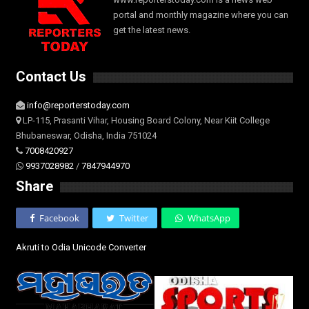
portal and monthly magazine where you can
get the latest news.
Contact Us
info@reporterstoday.com
LP-115, Prasanti Vihar, Housing Board Colony, Near Kiit College
Bhubaneswar, Odisha, India 751024
7008420927
9937028982
/
7847944970
Share
Facebook
Twitter
WhatsApp
Akruti to Odia Unicode Converter