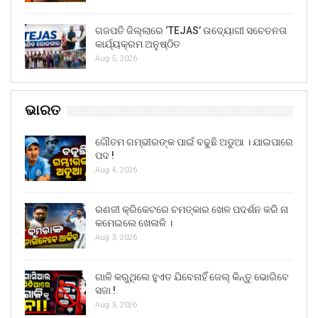
ଗଜପତି ଜିଲ୍ଲାରେ ‘TEJAS’ ଉଦ୍ୟୋଗୀ ସଚେତନତା
କାର୍ଯ୍ୟକ୍ରମ ଅନୁଷ୍ଠିତ
Aug 5, 2026
ଭାରତ
ଗୌତମ ଗମ୍ଭୀରଙ୍କ ପାଇଁ ବଢୁଛି ଅଡୁଆ । ଯାଇପାରେ
ପଦ !
Aug 4, 2026
ରଣଜୀ କ୍ରିକେଟରେ ଚମତ୍କାର ଖେଳ ପଦର୍ଶନ କରି ନା
କମେଇଲେ ଖେଳାଳି ।
Aug 3, 2026
ଗାଳି କରୁଥିଲେ ହୁଏତ ଯିବେନାହିଁ ଜେଲ୍ କିନ୍ତୁ ଭୋଗିବେ
ସଜା !
Aug 3, 2026