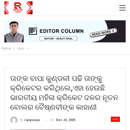
Home
ଖେଳ
ତାଙ୍କ ବାପା କୁଣ୍ଡଳୀ ପଢି ତାଙ୍କୁ
କ୍ରିକେଟର କରିଥିଲେ,ଏହା ହେଉଛି
ଭାରତୀୟ ମହିଳା କ୍ରିକେଟ ଦଳର ନୂତନ
ବୋଲର ବୈଷ୍ଣବୀଙ୍କ କାହାଣୀ
ଖେଳ
On
Dec 22, 2025
By
Lipipuspa