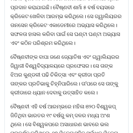
ପ୍ରଦାନ କରାଯାଇଛି। ବୈଷ୍ଣବୀ ଶର୍ମା ୫ ବର୍ଷ ବୟସରେ
କ୍ରିକେଟ ଖେଳିବା ଆରମ୍ଭ କରିଥିଲେ। ସେ ଗ୍ୱାଲିୟରର
ତାନସେନ କ୍ରିକେଟ ଏକାଡେମୀରେ ଅଭ୍ୟାସ କରିଥିଲେ।
ସଫଳତା ହାସଲ କରିବା ପାଇଁ ସେ ଘଣ୍ଟା ଘଣ୍ଟା ଅଭ୍ୟାସ
ଏବଂ କଠିନ ପରିଶ୍ରମ କରିଥିଲେ।
ବୈଷ୍ଣବୀଙ୍କ ବାପା ଜଣେ ଜ୍ୟୋତିଷ ଏବଂ ଗ୍ୱାଲିୟରର
ଜିୱାଜୀ ବିଶ୍ୱବିଦ୍ୟାଳୟରେ ପ୍ରଫେସର। ସେ ତାଙ୍କ
ଝିଅର କୁଣ୍ଡଳୀ ପଢି ଚିକିତ୍ସା ଏବଂ କ୍ରୀଡା ପ୍ରତି
ତାଙ୍କର ପ୍ରତିଭାକୁ ଚିହ୍ନିପାରିଲେ। ତା’ପରେ ସେ ତାଙ୍କୁ
କ୍ରୀଡାରେ ଧ୍ୟାନ ଦେବାକୁ ଉତ୍ସାହିତ କଲେ।
ବୈଷ୍ଣବୀ ଏହି ବର୍ଷ ଆରମ୍ଭରେ ମହିଳା ଞ୨୦ ବିଶ୍ୱକପ୍
ଜିତିଥିବା ଭାରତର ୧୯ ବର୍ଷରୁ କମ୍ ଦଳର ମଧ୍ୟ ଅଂଶ
ଥିଲେ। ସେ ବିଶ୍ୱକପରେ ଅସାଧାରଣ ଭାବରେ ଭଲ