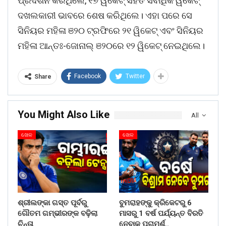
ପ୍ରଦର୍ଶନ କରିଥିଲେ, ୧୭ ୱିକେଟ୍ ସହିତ ସର୍ବାଧିକ ୱିକେଟ୍
ଦଖଲକାରୀ ଭାବରେ ଶେଷ କରିଥିଲେ। ଏହା ପରେ ସେ
ସିନିୟର ମହିଳା ଞ୨୦ ଟ୍ରଫିରେ ୨୧ ୱିକେଟ୍ ଏବଂ ସିନିୟର
ମହିଳା ଆନ୍ତଃ-ଜୋନାଲ୍ ଞ୨୦ରେ ୧୨ ୱିକେଟ୍ ନେଇଥିଲେ।
Facebook
Twitter
Share
You Might Also Like
All
ଖେଳ
ଖେଳ
ଶ୍ରୀଲଙ୍କା ଗସ୍ତ ପୂର୍ବରୁ
ବୁମରାହଙ୍କୁ କ୍ରିକେଟରୁ 6
ଗୌତମ ଗମ୍ଭୀରଙ୍କ ବଢ଼ିଲା
ମାସରୁ 1 ବର୍ଷ ପର୍ଯ୍ୟନ୍ତ ବିରତି
ଚିନ୍ତା
ନେବାକୁ ପରାମର୍ଶ..