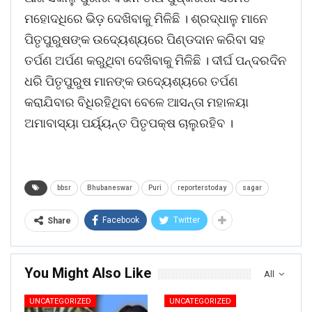
ମହୋଦଧିରେ ଭିଡ଼ ଦେଖିବାକୁ ମିଳିଛି । ଶ୍ରଦ୍ଧାଳୁ ମାନେ
ପିତୃପୁରୁଷଙ୍କ ଉଦ୍ୟେଶ୍ୟରେ ପିଣ୍ଡଦାନ କରିବା ସହ
ତର୍ପଣ ଅର୍ପଣ କରୁଥିବା ଦେଖିବାକୁ ମିଳିଛି । ଦୀର୍ଘ ପନ୍ଦରଦିନ
ଧରି ପିତୃପୁରୁଷ ମାନଙ୍କ ଉଦ୍ୟେଶ୍ୟରେ ତର୍ପଣ
କରାଯିବାର ବିଧିରହିଥିବା ବେଳେ ଆସନ୍ତା ମହାଳୟା
ଅମାବାସ୍ୟା ପର୍ୟ୍ୟନ୍ତ ପିତୃପକ୍ଷ ଚାଲୁରହିବ ।
bbsr
Bhubaneswar
Puri
reporterstoday
sagar
Facebook
Twitter
Share
You Might Also Like
All
UNCATEGORIZED
UNCATEGORIZED