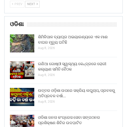
PREV
NEXT
ଓଡିଶା
ଶିମିଳିପାଳ ବ୍ୟାଘ୍ର ଅଭୟାରଣ୍ୟରେ ଏକ ମାଈ
ବାଘର ମୃତ୍ୟୁ ଘଟିଛି
Aug 8, 2026
ଗଣିଆ ଗୋଷ୍ଠୀ ସ୍ୱାସ୍ଥ୍ୟ କେନ୍ଦ୍ରରେ ରୋଗୀ
କଲ୍ୟାଣ ସମିତି ବୈଠକ
Aug 8, 2026
ଉତ୍ତର ଓଡ଼ିଶା ଉପରେ ସକ୍ରିୟ ଲଘୁଚାପ, ପ୍ରବଳରୁ
ଅତିପ୍ରବଳ ବର୍ଷା…
Aug 8, 2026
ଓଡିଶା ଜନତା କଂଗ୍ରେସ ସେବା ସଙ୍ଗଠନର
ପ୍ରଶିକ୍ଷଣ ଶିବିର ଉଦଘାଟିତ