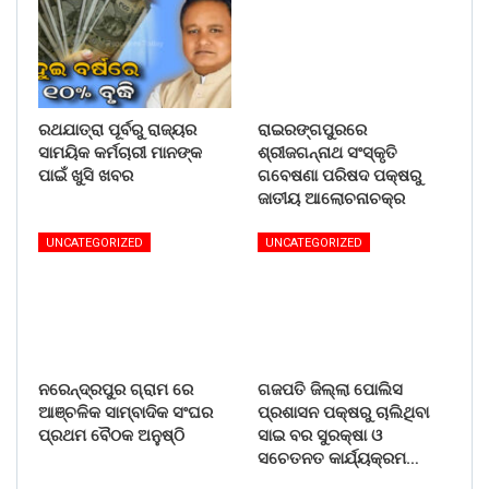
ରଥଯାତ୍ରା ପୂର୍ବରୁ ରାଜ୍ୟର
ରାଇରଙ୍ଗପୁରରେ
ସାମୟିକ କର୍ମଚାରୀ ମାନଙ୍କ
ଶ୍ରୀଜଗନ୍ନାଥ ସଂସ୍କୃତି
ପାଇଁ ଖୁସି ଖବର
ଗବେଷଣା ପରିଷଦ ପକ୍ଷରୁ
ଜାତୀୟ ଆଲୋଚନାଚକ୍ର
UNCATEGORIZED
UNCATEGORIZED
ନରେନ୍ଦ୍ରପୁର ଗ୍ରାମ ରେ
ଗଜପତି ଜିଲ୍ଲା ପୋଲିସ
ଆଞ୍ଚଳିକ ସାମ୍ବାଦିକ ସଂଘର
ପ୍ରଶାସନ ପକ୍ଷରୁ ଚାଲିଥିବା
ପ୍ରଥମ ବୈଠକ ଅନୁଷ୍ଠି
ସାଇ ବର ସୁରକ୍ଷା ଓ
ସଚେତନତ କାର୍ଯ୍ୟକ୍ରମ…