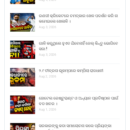
ରଣଜୀ କ୍ରିକେଟରେ ଚମତ୍କାର ଖେଳ ପଦର୍ଶନ କରି ନା
କମେଇଲେ ଖେଳାଳି ।
Aug 3, 2026
ଗାଳି କରୁଥିଲେ ହୁଏତ ଯିବେନାହିଁ ଜେଲ୍ କିନ୍ତୁ ଭୋଗିବେ
ସଜା !
Aug 3, 2026
୨.୯ ତୀବ୍ରତା ଭୂକମ୍ପରେ କମ୍ପିଲା ରାଜଧାନୀ
Aug 2, 2026
ହୋଟେଲ ରେଷ୍ଟୁରାଣ୍ଟ ଓ ଅନ୍ୟାନ ପ୍ରତିଷ୍ଠାନ ପାଇଁ
ବଡ ଖବର ।
Aug 1, 2026
ସରକାରଙ୍କୁ କଡା ସମାଲୋଚନା କଲେ ପ୍ରିୟଙ୍କା