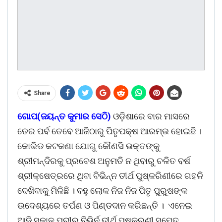
Share
ଗୋପ(ଜୟନ୍ତ କୁମାର ସେଠି)
ଓଡ଼ିଶାରେ ବାର ମାସରେ
ତେର ପର୍ବ ତେବେ ଆଜିଠାରୁ ପିତୃପକ୍ଷ ଆରମ୍ଭ ହୋଇଛି ।
କୋଭିଡ କଟକଣା ଯୋଗୁ କୌଣସି ଭକ୍ତଙ୍କୁ
ଶ୍ରୀମନ୍ଦିରକୁ ପ୍ରବେଶ ଅନୁମତି ନ ଥିବାରୁ ଚଳିତ ବର୍ଷ
ଶ୍ରୀକ୍ଷେତ୍ରରେ ଥିବା ବିଭିନ୍ନ ତୀର୍ଥ ପୁଷ୍କରିଣୀରେ ଗହଳି
ଦେଖିବାକୁ ମିଳିଛି । ବହୁ ଲୋକ ନିଜ ନିଜ ପିତୃ ପୁରୁଷଙ୍କ
ଉଦେଶ୍ୟରେ ତର୍ପଣ ଓ ପିଣ୍ଡଦାନ କରିଛନ୍ତି । ଏନେଇ
ଆଜି ସକାଳୁ ପୁରୀର ବିଭିର୍ନ ତୀର୍ଥ ପୁଷ୍କରଣୀ ସମେତ