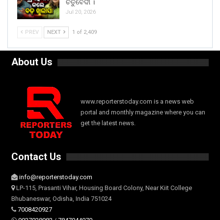
ଚତୁର୍ବେଦୀ ।
Jul 20, 2026
PREV
NEXT
1 of 2,409
About Us
www.reporterstoday.com is a news web
portal and monthly magazine where you can
get the latest news.
Contact Us
info@reporterstoday.com
LP-115, Prasanti Vihar, Housing Board Colony, Near Kiit College
Bhubaneswar, Odisha, India 751024
7008420927