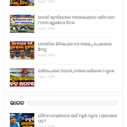
Aug 8, 2026
ଗଜପତି ଷ୍ଟାଡିୟମରେ ମହାସମାରୋହରେ ପାଳିତ ହେବ
୮୦ତମ ସ୍ୱାଧୀନତା ଦିବସ
Aug 8, 2026
ଗଜପତିରେ ଭିଜିଲାନ୍ସର ବଡ଼ ଆକ୍ସନ୍, ବନ୍ଧାହେଲେ
3ବାବୁ
Aug 8, 2026
ବାଲିଆନ୍ତାରେ ଅଘଟଣ, ନଦୀରେ ଭାସିଗଲେ ୨ ଯୁବକ
Aug 7, 2026
ଭାରତ
ଗୌତମ ଗମ୍ଭୀରଙ୍କ ପାଇଁ ବଢୁଛି ଅଡୁଆ । ଯାଇପାରେ
ପଦ !
Aug 4, 2026