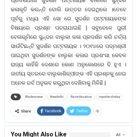
ପ୍ରତିଯୋଗୀ ସୁଦର୍ଶନ ପଟ୍ଟନାୟକ ବାଲିରେ ସୁନ୍ଦର
କଳାକୃତି କରନ୍ତି ବୋଲି ଉତ୍ତର ଦେଇଥିଲେ ।ତେବେ
ପୂର୍ବରୁ ମଧ୍ୟ ଏହି ସୋ ରେ ସୁଦର୍ଶନ ପଟ୍ଟନାୟକଙ୍କ
ବିଷୟରେ ପ୍ରଶ୍ନ ପଚରାଯାଇଛି | ସବୁବେଳେ ପୁରୀ
ବେଳାଭୂମିରେ ସୁନ୍ଦର ବାଲୁକା କଳା ପ୍ରଦର୍ଶନ କରି ଚର୍ଚ୍ଚା
ସାଉଁଟିଛନ୍ତି ସୁଦର୍ଶନ ପଟ୍ଟନାୟକ । ୨୦୧୪ରେ ପଦ୍ମଶ୍ରୀ
ପାଇଥିବା ସୁଦର୍ଶନଙ୍କ ବାଲୁକା କଳାର ପ୍ରଶଂସା କେବଳ
ରାଜ୍ୟ କାହିଁକି ଦେଶରେ କୋଣ ଅନୁକୋଣରେ ବି ହୁଏ ।
ଜାତୀୟ ସ୍ତରରେ ବାଲୁକାଶିଳ୍ପୀଙ୍କ ଏହି ପ୍ରଶ୍ନକୁ ନେଇ
ଅନେକ ଗର୍ବ ଅନୁଭବ କରୁଥିବା ଦେଖିବାକୁ ମିଳିଛି |
Bhubneswar
Newdelhi
Rasmitasahoo
reporterstoday
Facebook
Twitter
Share
You Might Also Like
All