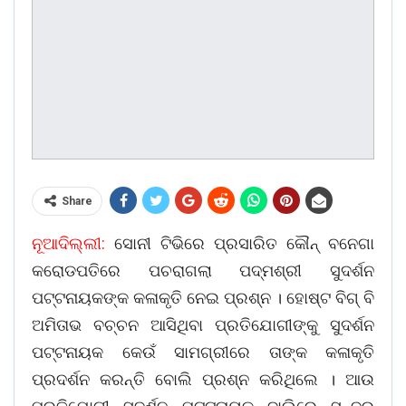
Share
ନୂଆଦିଲ୍ଲୀ:
ସୋନୀ ଟିଭିରେ ପ୍ରସାରିତ କୌନ୍ ବନେଗା
କରୋଡପତିରେ ପଚରାଗଲା ପଦ୍ମଶ୍ରୀ ସୁଦର୍ଶନ
ପଟ୍ଟନାୟକଙ୍କ କଳାକୃତି ନେଇ ପ୍ରଶ୍ନ । ହୋଷ୍ଟ ବିଗ୍ ବି
ଅମିତାଭ ବଚ୍ଚନ ଆସିଥିବା ପ୍ରତିଯୋଗୀଙ୍କୁ ସୁଦର୍ଶନ
ପଟ୍ଟନାୟକ କେଉଁ ସାମଗ୍ରୀରେ ତାଙ୍କ କଳାକୃତି
ପ୍ରଦର୍ଶନ କରନ୍ତି ବୋଲି ପ୍ରଶ୍ନ କରିଥିଲେ । ଆଉ