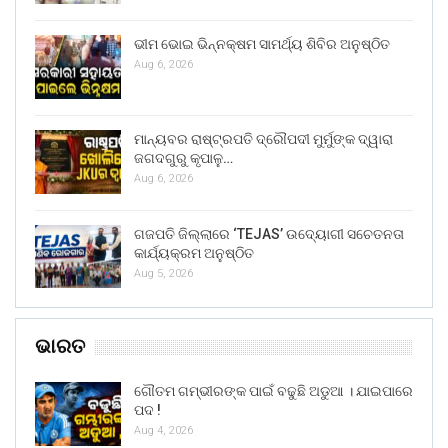
ଭୀମ ଭୋଇ ଭିନ୍ନକ୍ଷମ ସାମର୍ଥ୍ୟ ଶିବିର ଅନୁଷ୍ଠିତ
Aug 6, 2026
ମାନ୍ୟବର ରାଷ୍ଟ୍ରପତି ଦ୍ରୌପଦୀ ମୁର୍ମୁଙ୍କ ଦ୍ୱାରା
ଜଗଦଗୁରୁ କୃପାଳୁ…
Aug 6, 2026
ଗଜପତି ଜିଲ୍ଲାରେ ‘TEJAS’ ଉଦ୍ୟୋଗୀ ସଚେତନତା
କାର୍ଯ୍ୟକ୍ରମ ଅନୁଷ୍ଠିତ
Aug 5, 2026
ଭାରତ
ଗୌତମ ଗମ୍ଭୀରଙ୍କ ପାଇଁ ବଢୁଛି ଅଡୁଆ । ଯାଇପାରେ
ପଦ !
Aug 4, 2026