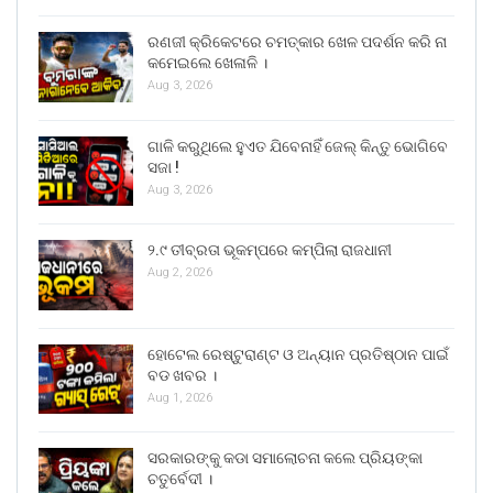
ରଣଜୀ କ୍ରିକେଟରେ ଚମତ୍କାର ଖେଳ ପଦର୍ଶନ କରି ନା
କମେଇଲେ ଖେଳାଳି ।
Aug 3, 2026
ଗାଳି କରୁଥିଲେ ହୁଏତ ଯିବେନାହିଁ ଜେଲ୍ କିନ୍ତୁ ଭୋଗିବେ
ସଜା !
Aug 3, 2026
୨.୯ ତୀବ୍ରତା ଭୂକମ୍ପରେ କମ୍ପିଲା ରାଜଧାନୀ
Aug 2, 2026
ହୋଟେଲ ରେଷ୍ଟୁରାଣ୍ଟ ଓ ଅନ୍ୟାନ ପ୍ରତିଷ୍ଠାନ ପାଇଁ
ବଡ ଖବର ।
Aug 1, 2026
ସରକାରଙ୍କୁ କଡା ସମାଲୋଚନା କଲେ ପ୍ରିୟଙ୍କା
ଚତୁର୍ବେଦୀ ।