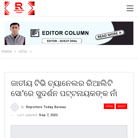
Home
ଓଡିଶା
ଜାତୀୟ ଟିଭି ଚ୍ୟାନେଲର ରିଆଲିଟି
ସୋ’ରେ ସୁଦର୍ଶନ ପଟ୍ଟନାୟକଙ୍କ ନାଁ
ଓଡିଶା
ଭାରତ
By
Reporters Today Bureau
Last updated
Sep 7, 2022