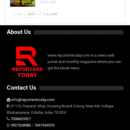
Jul 20, 2026
PREV
NEXT
1 of 2,409
About Us
www.reporterstoday.com is a news web
portal and monthly magazine where you can
get the latest news.
Contact Us
info@reporterstoday.com
LP-115, Prasanti Vihar, Housing Board Colony, Near Kiit College
Bhubaneswar, Odisha, India 751024
7008420927
9937028982
/
7847944970