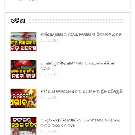
ଓଡିଶା
ବାଲିଆନ୍ତାରେ ଅଘଟଣ, ନଦୀରେ ଭାସିଗଲେ ୨ ଯୁବକ
Aug 7, 2026
କେନାଲକୁ ଖସିଲା ନାନୋ କାର, ଅଳ୍ପକେ ବର୍ତ୍ତିଲେ
ଚାଳକ
Aug 7, 2026
୫ ଉପାୟ ବଦଳାଇଦେବ ଆପଣଙ୍କ ଆର୍ଥିକ ପରିସ୍ଥିତି
Aug 6, 2026
ଆର୍.ଉଦୟଗିରି ପୋଲିସର ବଡ଼ ସଫଳତା, ଗଞ୍ଜେଇ
କାରବାରରେ ୨ ଗିରଫ
Aug 6, 2026