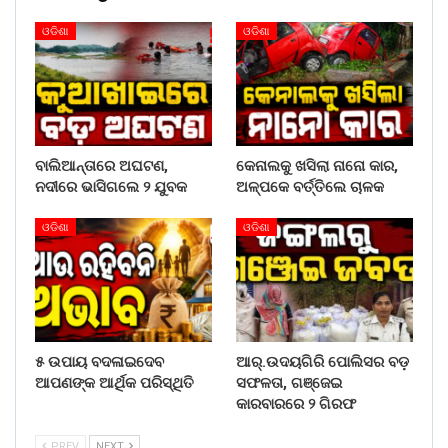
ଓଡିଶା
ଓଡିଶା
ବାଲିଆନ୍ତାରେ ଅଘଟଣ,
କେନାଲକୁ ଖସିଲା ନାନୋ କାର,
ନଦୀରେ ଭାସିଗଲେ ୨ ଯୁବକ
ଅଳ୍ପକେ ବର୍ତ୍ତିଲେ ଚାଳକ
ଓଡିଶା
ଓଡିଶା
୫ ଉପାୟ ବଦଳାଇଦେବ
ଆର୍.ଉଦୟଗିରି ପୋଲିସର ବଡ଼
ଆପଣଙ୍କ ଆର୍ଥିକ ପରିସ୍ଥିତି
ସଫଳତା, ଗଞ୍ଜେଇ
କାରବାରରେ ୨ ଗିରଫ
PREV
NEXT