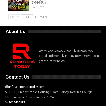
ଚତୁର୍ବେଦୀ ।
Jul 20, 2026
PREV
NEXT
1 of 2,409
About Us
www.reporterstoday.com is a news web
portal and monthly magazine where you can
get the latest news.
Contact Us
info@reporterstoday.com
LP-115, Prasanti Vihar, Housing Board Colony, Near Kiit College
Bhubaneswar, Odisha, India 751024
7008420927