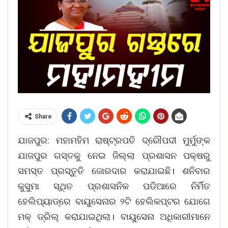
Share
ଯାଜପୁର: ମହାମହିମ ରାଷ୍ଟ୍ରପତି ଦ୍ରୌପଦୀ ମୁର୍ମୁଙ୍କ
ଯାଜପୁର ଗସ୍ତକୁ ନେଇ ଜିଲ୍ଲା ପ୍ରଶାସନ ପକ୍ଷରୁ
ସମସ୍ତ ପ୍ରସ୍ତୁତି ଜୋରଦାର କରାଯାଇଛି। ଶନିବାର
କୁସୁମା ସ୍ଥିତ ପ୍ରଶାସନିକ ପଡିଆରେ ନିର୍ମିତ
ହେଲିପ୍ୟାଡ୍‌ରେ ବାୟୁସେନାର ୨ଟି ହେଲିକପ୍ଟର ଯୋଗେ
ମକ୍‌ ଡ୍ରିଲ୍‌ କରାଯାଇଥିଲା। ବାୟୁସେନା ଅଧିକାରୀମାନେ