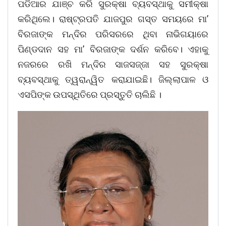
ପଡିଆର ଯାଞ୍ଚ କରି ସୁରକ୍ଷା ବ୍ୟବସ୍ଥାକୁ ସମୀକ୍ଷା
କରିଥିଲେ। ରାଷ୍ଟ୍ରପତି ଯାଜପୁର ଗସ୍ତ ସମୟରେ ମା’
ବିରଜାଙ୍କ ମନ୍ଦିର ପରିସରରେ ଥିବା ନାଭିଗୟାରେ
ପିଣ୍ଡଦାନ ସହ ମା’ ବିରଜାଙ୍କ ଦର୍ଶନ କରିବେ। ଏହାକୁ
ନଜରରେ ରଖି ମନ୍ଦିର ସାଜସଜ୍ଜା ସହ ସୁରକ୍ଷା
ବ୍ୟବସ୍ଥାକୁ ତ୍ୱରାନ୍ୱିତ କରାଯାଇଛି। ଜିଲ୍ଲାପାଳ ଓ
ଏସପିଙ୍କ ଉପସ୍ଥିତିରେ ପ୍ରସ୍ତୁତି ଚାଲିଛି ।