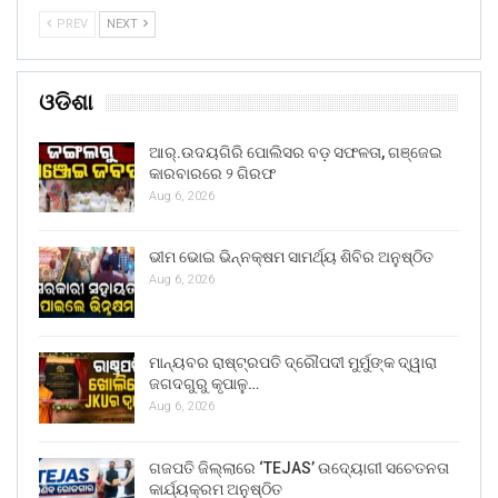
PREV
NEXT
ଓଡିଶା
ଆର୍.ଉଦୟଗିରି ପୋଲିସର ବଡ଼ ସଫଳତା, ଗଞ୍ଜେଇ
କାରବାରରେ ୨ ଗିରଫ
Aug 6, 2026
ଭୀମ ଭୋଇ ଭିନ୍ନକ୍ଷମ ସାମର୍ଥ୍ୟ ଶିବିର ଅନୁଷ୍ଠିତ
Aug 6, 2026
ମାନ୍ୟବର ରାଷ୍ଟ୍ରପତି ଦ୍ରୌପଦୀ ମୁର୍ମୁଙ୍କ ଦ୍ୱାରା
ଜଗଦଗୁରୁ କୃପାଳୁ…
Aug 6, 2026
ଗଜପତି ଜିଲ୍ଲାରେ ‘TEJAS’ ଉଦ୍ୟୋଗୀ ସଚେତନତା
କାର୍ଯ୍ୟକ୍ରମ ଅନୁଷ୍ଠିତ