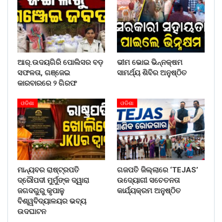
ଆର୍.ଉଦୟଗିରି ପୋଲିସର ବଡ଼
ଭୀମ ଭୋଇ ଭିନ୍ନକ୍ଷମ
ସଫଳତା, ଗଞ୍ଜେଇ
ସାମର୍ଥ୍ୟ ଶିବିର ଅନୁଷ୍ଠିତ
କାରବାରରେ ୨ ଗିରଫ
ଓଡିଶା
ଓଡିଶା
ମାନ୍ୟବର ରାଷ୍ଟ୍ରପତି
ଗଜପତି ଜିଲ୍ଲାରେ ‘TEJAS’
ଦ୍ରୌପଦୀ ମୁର୍ମୁଙ୍କ ଦ୍ୱାରା
ଉଦ୍ୟୋଗୀ ସଚେତନତା
ଜଗଦଗୁରୁ କୃପାଳୁ
କାର୍ଯ୍ୟକ୍ରମ ଅନୁଷ୍ଠିତ
ବିଶ୍ୱବିଦ୍ୟାଳୟର ଭବ୍ୟ
ଉଦଘାଟନ