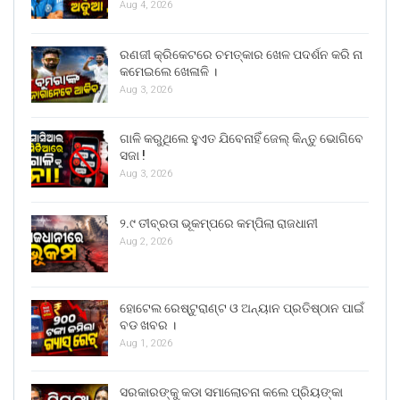
Aug 4, 2026
ରଣଜୀ କ୍ରିକେଟରେ ଚମତ୍କାର ଖେଳ ପଦର୍ଶନ କରି ନା
କମେଇଲେ ଖେଳାଳି ।
Aug 3, 2026
ଗାଳି କରୁଥିଲେ ହୁଏତ ଯିବେନାହିଁ ଜେଲ୍ କିନ୍ତୁ ଭୋଗିବେ
ସଜା !
Aug 3, 2026
୨.୯ ତୀବ୍ରତା ଭୂକମ୍ପରେ କମ୍ପିଲା ରାଜଧାନୀ
Aug 2, 2026
ହୋଟେଲ ରେଷ୍ଟୁରାଣ୍ଟ ଓ ଅନ୍ୟାନ ପ୍ରତିଷ୍ଠାନ ପାଇଁ
ବଡ ଖବର ।
Aug 1, 2026
ସରକାରଙ୍କୁ କଡା ସମାଲୋଚନା କଲେ ପ୍ରିୟଙ୍କା