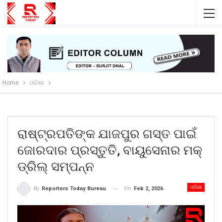
Home
ଓଡିଶା
ରାଷ୍ଟ୍ରପତିଙ୍କ ଯାଜପୁର ଗସ୍ତ ପାଇଁ
ଜୋରଦାର ପ୍ରସ୍ତୁତି, ବାୟୁସେନାର ମକ୍‌
ଡ୍ରିଲ୍‌ ସମ୍ପନ୍ନ
ଓଡିଶା
On
Feb 2, 2026
By
Reporters Today Bureau