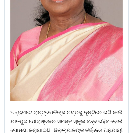
ଅନ୍ୟପଟେ ରାଷ୍ଟ୍ରପତିଙ୍କ ଗସ୍ତକୁ ଦୃଷ୍ଟିରେ ରଖି କାଲି
ଯାଜପୁର ପୌରାଞ୍ଚଳର ସମସ୍ତ ସ୍କୁଲ ବନ୍ଦ ରହିବ ବୋଲି
ଘୋଷଣା କରାଯାଇଛି। ଜିଲ୍ଲାପାଳଙ୍କ ନିର୍ଦ୍ଦେଶ ଅନୁଯାୟୀ