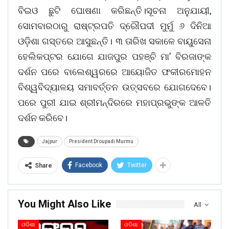
ବିଇଓ ଛୁଟି ଘୋଷଣା କରିଛନ୍ତି।ସୂଚନା ଅନୁଯାୟୀ,
ସୋମବାରଠାରୁ ରାଷ୍ଟ୍ରପତି ଦ୍ରୌପଦୀ ମୁର୍ମୁ ୬ ଦିନିଆ
ଓଡ଼ିଶା ଗସ୍ତରେ ଆସୁଛନ୍ତି। ୩ ତାରିଖ ସକାଳେ ବାୟୁସେନା
ହେଲିକପ୍ଟର ଯୋଗେ ଯାଜପୁର ପହଞ୍ଚି ମା’ ବିରଜାଙ୍କ
ଦର୍ଶନ ପରେ ବାଲେଶ୍ୱରରେ ଆୟୋଜିତ ଫକୀରମୋହନ
ବିଶ୍ୱବିଦ୍ୟାଳୟ ସମାବର୍ତ୍ତନ ଉତ୍ସବରେ ଯୋଗଦେବେ।
ପରେ ପୁରୀ ଯାଇ ଶ୍ରୀମନ୍ଦିରରେ ମହାପ୍ରଭୁଙ୍କ ଆଳତି
ଦର୍ଶନ କରିବେ।
Jajpur
President Droupadi Murmu
Facebook
Twitter
Share
You Might Also Like
All
ଓଡିଶା
ଓଡିଶା