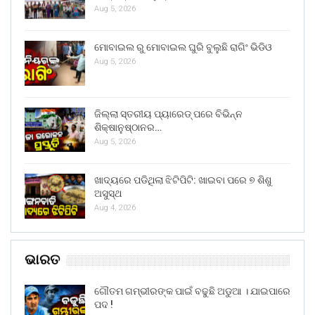
Aug 5, 2026
ମୋବାଇଲ ରୁ ମୋବାଇଲ ଘୁରି ବୁଲୁଛି ରାଗିଂ ଭିଡିଓ
Aug 5, 2026
ଜିଲ୍ଲା ସ୍ତରୀୟ ପ୍ୟାରେଡ୍ ପରେ ବିଭିନ୍ନ
ଶିକ୍ଷାନୁଷ୍ଠାନର…
Aug 5, 2026
ଖାଦ୍ୟରେ ପଡିଥିଲା ଝିଟିପିଟି: ଖାଇବା ପରେ ୭ ଶିଶୁ
ଅସୁସ୍ଥ
Aug 4, 2026
ଭାରତ
ଗୌତମ ଗମ୍ଭୀରଙ୍କ ପାଇଁ ବଢୁଛି ଅଡୁଆ । ଯାଇପାରେ
ପଦ !