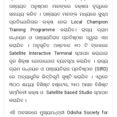
ପଞ୍ଚାୟତ ଅନୁଷ୍ଠାନ ମାନଙ୍କର ଦକ୍ଷତା ବୃଦ୍ଧିରେ
ସାହଯ୍ୟ କରିବ । ପଞ୍ଚାୟତ ମାନଙ୍କ ମଧ୍ୟରେ ସୁସ୍ଥ
ପ୍ରତିଯୋଗିତାର ଲକ୍ଷ ନେଇ Local Champion
Training Programme କରାଯିବ। ରାଜ୍ୟ ଗ୍ରାମ
ଉନ୍ନୟନ ଓ ପଞ୍ଚାୟତିରାଜ ପ୍ରତିଷ୍ଠାନ ଦ୍ୱାରା ଏହା
କରାଯିବ । ଅନୁସୂଚିତ ଅଞ୍ଚଳର ୭୦ ଟି ବ୍ଲକରେ
Satellite Interactive Terminal ସ୍ଥାପନ କରାଯାଇ
ଦୂର ଶିକ୍ଷା ଯୋଗାଯୋଗ ବ୍ୟବସ୍ଥା କରାଯିବ । ରାଜ୍ୟ
ଗ୍ରାମ ଉନ୍ନୟନ ଓ ପଞ୍ଚାୟତିରାଜ ପ୍ରତିଷ୍ଠାନ (SIRD)
ରେ ଅତ୍ୟାଧୁନିକ ଭିତ୍ତିଭୂମି ସୃଷ୍ଟି କରାଯିବ । ଏଥିରେ
୩୦୦ ଶଯ୍ୟା ବିଶିଷ୍ଟ ହଷ୍ଟେଲ, ୨୫୦ ଆସନ ବିଶିଷ୍ଟ
ସମ୍ମିଳନୀ କକ୍ଷ ଓ Satellite based Studio ସ୍ଥାପନ
କରାଯିବ ।
ଏହି ଅବସରରେ ମୁଖ୍ୟମନ୍ତ୍ରୀ Odisha Society for