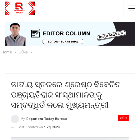
Home
ଓଡିଶା
ଜାତୀୟ ସ୍ତରରେ ଶ୍ରେଷ୍ଠ ବିବେଚିତ
ପଞ୍ଚାୟତିରାଜ ସଂସ୍ଥାମାନଙ୍କୁ
ସମ୍ବଦ୍ଧିର୍ତ କଲେ ମୁଖ୍ୟମନ୍ତ୍ରୀ
ଓଡିଶା
By
Reporters Today Bureau
Last updated
Jun 28, 2023