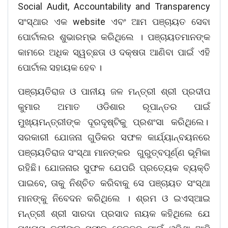
Social Audit, Accountability and Transparency
ସଂସ୍ଥାର ଏକ website ଏବଂ ଆମ ପଞ୍ଚାୟତ ସେବା
ପୋର୍ଟାଲର ଶୁଭାରମ୍ଭ କରିଥିଲେ । ପଞ୍ଚାୟତମାନଙ୍କ
କାମରେ ଅଧିକ ସ୍ୱଚ୍ଛତା ଓ ଦକ୍ଷତା ଆଣିବା ପାଇଁ ଏହି
ପୋର୍ଟାଲ ସହାୟକ ହେବ ।
ପଞ୍ଚାୟତିରାଜ ଓ ପାନୀୟ ଜଳ ମନ୍ତ୍ରୀ ଶ୍ରୀ ପ୍ରଦୀପ
କୁମାର ଅମାତ ଓଡିଶାର ରୂପାନ୍ତର ପାଇଁ
ମୁଖ୍ୟମନ୍ତ୍ରୀଙ୍କ ଦୂରଦୃଷ୍ଟିକୁ ପ୍ରଶଂସା କରିଥିଲେ।
ସରକାରୀ ଯୋଜନା ଗୁଡିକର ସଫଳ କାର୍ଯ୍ୟାନ୍ବୟନରେ
ପଞ୍ଚାୟତିରାଜ ସଂସ୍ଥା ମାନଙ୍କର ଗୁରୁତ୍ବପୂର୍ଣ୍ଣ ଭୂମିକା
ରହିଛି। ଯୋଜନାର ସୁଫଳ ଯେପରି ପ୍ରତ୍ୟେକ ବ୍ୟକ୍ତି
ପାଇବେ, ତାକୁ ନିଶ୍ଚିତ କରିବାକୁ ସେ ପଞ୍ଚାୟତ ସଂସ୍ଥା
ମାନଙ୍କୁ ନିବେଦନ କରିଥିଲେ । ଶ୍ରମ ଓ ଇଏସ୍‌ଆଇ
ମନ୍ତ୍ରୀ ଶ୍ରୀ ସାରଦା ପ୍ରସାଦ ନାୟକ କହିଥିଲେ ଯେ