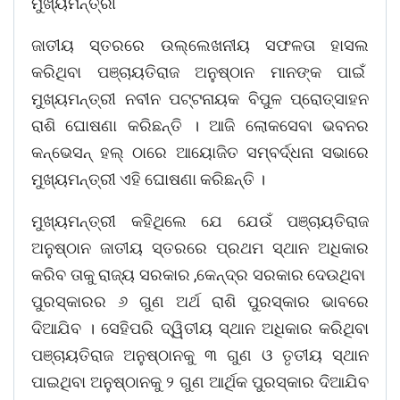
ମୁଖ୍ୟମନ୍ତ୍ରୀ
ଜାତୀୟ ସ୍ତରରେ ଉଲ୍ଲେଖନୀୟ ସଫଳତା ହାସଲ
କରିଥିବା ପଞ୍ଚାୟତିରାଜ ଅନୁଷ୍ଠାନ ମାନଙ୍କ ପାଇଁ
ମୁଖ୍ୟମନ୍ତ୍ରୀ ନବୀନ ପଟ୍ଟନାୟକ ବିପୁଳ ପ୍ରୋତ୍ସାହନ
ରାଶି ଘୋଷଣା କରିଛନ୍ତି । ଆଜି ଲୋକସେବା ଭବନର
କନ୍‌ଭେସନ୍ ହଲ୍ ଠାରେ ଆୟୋଜିତ ସମ୍ବର୍ଦ୍ଧନା ସଭାରେ
ମୁଖ୍ୟମନ୍ତ୍ରୀ ଏହି ଘୋଷଣା କରିଛନ୍ତି ।
ମୁଖ୍ୟମନ୍ତ୍ରୀ କହିଥିଲେ ଯେ ଯେଉଁ ପଞ୍ଚାୟତିରାଜ
ଅନୁଷ୍ଠାନ ଜାତୀୟ ସ୍ତରରେ ପ୍ରଥମ ସ୍ଥାନ ଅଧିକାର
କରିବ ତାକୁ ରାଜ୍ୟ ସରକାର ,କେନ୍ଦ୍ର ସରକାର ଦେଉଥିବା
ପୁରସ୍କାରର ୬ ଗୁଣ ଅର୍ଥ ରାଶି ପୁରସ୍କାର ଭାବରେ
ଦିଆଯିବ । ସେହିପରି ଦ୍ୱିତୀୟ ସ୍ଥାନ ଅଧିକାର କରିଥିବା
ପଞ୍ଚାୟତିରାଜ ଅନୁଷ୍ଠାନକୁ ୩ ଗୁଣ ଓ ତୃତୀୟ ସ୍ଥାନ
ପାଇଥିବା ଅନୁଷ୍ଠାନକୁ ୨ ଗୁଣ ଆର୍ଥିକ ପୁରସ୍କାର ଦିଆଯିବ