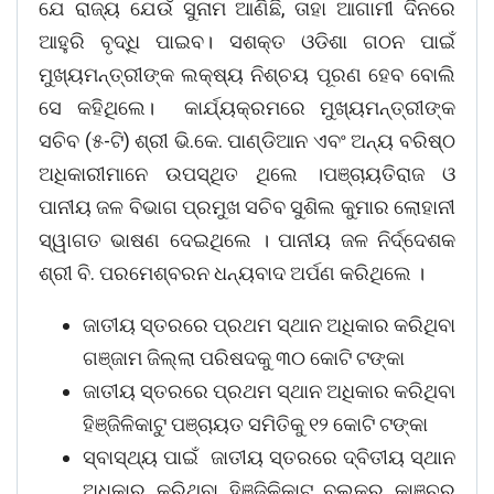
ଯେ ରାଜ୍ୟ ଯେଉଁ ସୁନାମ ଆଣିଛି, ତାହା ଆଗାମୀ ଦିନରେ
ଆହୁରି ବୃଦ୍ଧି ପାଇବ। ସଶକ୍ତ ଓଡିଶା ଗଠନ ପାଇଁ
ମୁଖ୍ୟମନ୍ତ୍ରୀଙ୍କ ଲକ୍ଷ୍ୟ ନିଶ୍ଚୟ ପୂରଣ ହେବ ବୋଲି
ସେ କହିଥିଲେ। କାର୍ଯ୍ୟକ୍ରମରେ ମୁଖ୍ୟମନ୍ତ୍ରୀଙ୍କ
ସଚିବ (୫-ଟି) ଶ୍ରୀ ଭି.କେ. ପାଣ୍ଡିଆନ ଏବଂ ଅନ୍ୟ ବରିଷ୍ଠ
ଅଧିକାରୀମାନେ ଉପସ୍ଥିତ ଥିଲେ ।ପଞ୍ଚାୟତିରାଜ ଓ
ପାନୀୟ ଜଳ ବିଭାଗ ପ୍ରମୁଖ ସଚିବ ସୁଶିଲ କୁମାର ଲୋହାନୀ
ସ୍ୱାଗତ ଭାଷଣ ଦେଇଥିଲେ । ପାନୀୟ ଜଳ ନିର୍ଦ୍ଦେଶକ
ଶ୍ରୀ ବି. ପରମେଶ୍ବରନ ଧନ୍ୟବାଦ ଅର୍ପଣ କରିଥିଲେ ।
ଜାତୀୟ ସ୍ତରରେ ପ୍ରଥମ ସ୍ଥାନ ଅଧିକାର କରିଥିବା
ଗଞ୍ଜାମ ଜିଲ୍ଲା ପରିଷଦକୁ ୩୦ କୋଟି ଟଙ୍କା
ଜାତୀୟ ସ୍ତରରେ ପ୍ରଥମ ସ୍ଥାନ ଅଧିକାର କରିଥିବା
ହିଞ୍ଜିଳିକାଟୁ ପଞ୍ଚାୟତ ସମିତିକୁ ୧୨ କୋଟି ଟଙ୍କା
ସ୍ବାସ୍ଥ୍ୟ ପାଇଁ ଜାତୀୟ ସ୍ତରରେ ଦ୍ବିତୀୟ ସ୍ଥାନ
ଅଧିକାର କରିଥିବା ହିଞ୍ଜିଳିକାଟୁ ବ୍ଲକ୍‌ର କାଞ୍ଚୁରୁ