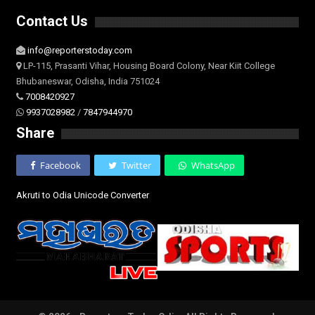
Contact Us
info@reporterstoday.com
LP-115, Prasanti Vihar, Housing Board Colony, Near Kiit College
Bhubaneswar, Odisha, India 751024
7008420927
9937028982
/
7847944970
Share
Facebook
Twitter
WhatsApp
Akruti to Odia Unicode Converter