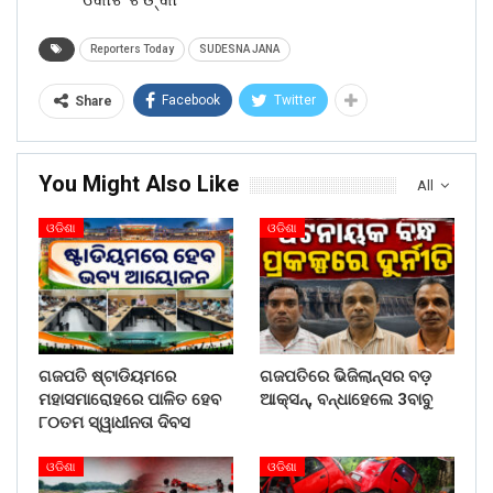
Reporters Today
SUDESNA JANA
Facebook
Twitter
Share
You Might Also Like
All
ଓଡିଶା
ଓଡିଶା
ଗଜପତି ଷ୍ଟାଡିୟମରେ
ଗଜପତିରେ ଭିଜିଲାନ୍ସର ବଡ଼
ମହାସମାରୋହରେ ପାଳିତ ହେବ
ଆକ୍ସନ୍, ବନ୍ଧାହେଲେ 3ବାବୁ
୮୦ତମ ସ୍ୱାଧୀନତା ଦିବସ
ଓଡିଶା
ଓଡିଶା