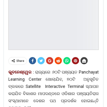
Share
ଭୁବନେଶ୍ୱେର
: ରାଜ୍ୟରେ ୬୦ଟି ପଞ୍ଚାୟତ Panchayat
Learning Center ଖୋଲାଯିବ, ୭୦ଟି ଅନୁସୂଚିତ
ବ୍ଲକରେ Satellite Interactive Terminal ସ୍ଥାପନ
କରାଯିବ ବିକାଶର ମାପଦଣ୍ଡରେ ଓଡିଶାର ପଞ୍ଚାୟତିରାଜ
ସଂସ୍ଥାମାନେ ଦେଶର ପଥ ପ୍ରଦର୍ଶକ ହୋଇଛନ୍ତି