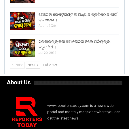
ହୋଟେଲ ରେଷ୍ଟୁରାଣ୍ଟ ଓ ଅନ୍ୟାନ ପ୍ରତିଷ୍ଠାନ ପାଇଁ
ବଡ ଖବର ।
Aug 1, 2026
ସରକାରଙ୍କୁ କଡା ସମାଲୋଚନା କଲେ ପ୍ରିୟଙ୍କା
ଚତୁର୍ବେଦୀ ।
Jul 20, 2026
PREV
NEXT
1 of 2,409
About Us
www.reporterstoday.com is a news web
portal and monthly magazine where you can
get the latest news.