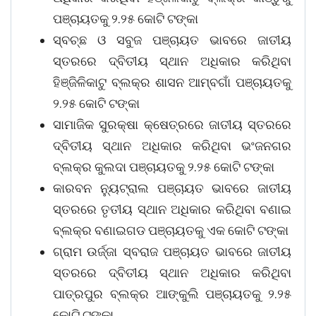
ପଞ୍ଚାୟତକୁ ୨.୨୫ କୋଟି ଟଙ୍କା
ସ୍ବଚ୍ଛ ଓ ସବୁଜ ପଞ୍ଚାୟତ ଭାବରେ ଜାତୀୟ
ସ୍ତରରେ ଦ୍ବିତୀୟ ସ୍ଥାନ ଅଧିକାର କରିଥିବା
ହିଞ୍ଜିଳିକାଟୁ ବ୍ଲକ୍‌ର ଶାସନ ଆମ୍ବଗାଁ ପଞ୍ଚାୟତକୁ
୨.୨୫ କୋଟି ଟଙ୍କା
ସାମାଜିକ ସୁରକ୍ଷା କ୍ଷେତ୍ରରେ ଜାତୀୟ ସ୍ତରରେ
ଦ୍ବିତୀୟ ସ୍ଥାନ ଅଧିକାର କରିଥିବା ଭଂଜନଗର
ବ୍ଲକ୍‌ର କୁଲଦା ପଞ୍ଚାୟତକୁ ୨.୨୫ କୋଟି ଟଙ୍କା
କାରବନ ନ୍ୟୁଟ୍ରାଲ ପଞ୍ଚାୟତ ଭାବରେ ଜାତୀୟ
ସ୍ତରରେ ତୃତୀୟ ସ୍ଥାନ ଅଧିକାର କରିଥିବା ବଣାଇ
ବ୍ଲକ୍‌ର ବଣାଇଗଡ ପଞ୍ଚାୟତକୁ ଏକ କୋଟି ଟଙ୍କା
ଗ୍ରାମ ଉର୍ଜ୍ଜା ସ୍ବରାଜ ପଞ୍ଚାୟତ ଭାବରେ ଜାତୀୟ
ସ୍ତରରେ ଦ୍ବିତୀୟ ସ୍ଥାନ ଅଧିକାର କରିଥିବା
ପାତ୍ରପୁର ବ୍ଲକ୍‌ର ଆଙ୍କୁଲି ପଞ୍ଚାୟତକୁ ୨.୨୫
କୋଟି ଟଙ୍କା