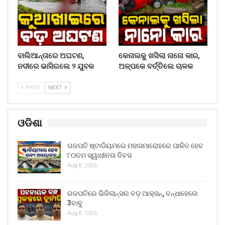
ବାଲିଆନ୍ତାରେ ଅଘଟଣ,
କେନାଲକୁ ଖସିଲା ନାନୋ କାର,
ନଦୀରେ ଭାସିଗଲେ ୨ ଯୁବକ
ଅଳ୍ପକେ ବର୍ତ୍ତିଲେ ଚାଳକ
PREV
NEXT
ଓଡିଶା
ଗଜପତି ଷ୍ଟାଡିୟମରେ ମହାସମାରୋହରେ ପାଳିତ ହେବ
୮୦ତମ ସ୍ୱାଧୀନତା ଦିବସ
Aug 8, 2026
ଗଜପତିରେ ଭିଜିଲାନ୍ସର ବଡ଼ ଆକ୍ସନ୍, ବନ୍ଧାହେଲେ
3ବାବୁ
Aug 8, 2026