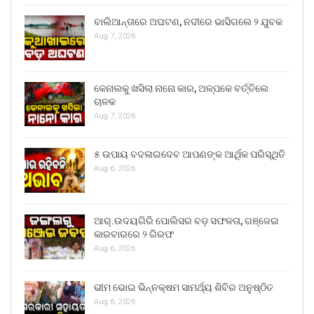
ବାଲିଆନ୍ତାରେ ଅଘଟଣ, ନଦୀରେ ଭାସିଗଲେ ୨ ଯୁବକ
Aug 7, 2026
କେନାଲକୁ ଖସିଲା ନାନୋ କାର, ଅଳ୍ପକେ ବର୍ତ୍ତିଲେ
ଚାଳକ
Aug 7, 2026
୫ ଉପାୟ ବଦଳାଇଦେବ ଆପଣଙ୍କ ଆର୍ଥିକ ପରିସ୍ଥିତି
Aug 6, 2026
ଆର୍.ଉଦୟଗିରି ପୋଲିସର ବଡ଼ ସଫଳତା, ଗଞ୍ଜେଇ
କାରବାରରେ ୨ ଗିରଫ
Aug 6, 2026
ଭୀମ ଭୋଇ ଭିନ୍ନକ୍ଷମ ସାମର୍ଥ୍ୟ ଶିବିର ଅନୁଷ୍ଠିତ
Aug 6, 2026