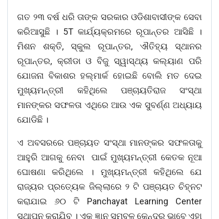
ଗତ ୨୩ ବର୍ଷ ଧରି ତାଙ୍କ ସରକାର ଓଡିଶାବାସୀଙ୍କ ସେବା
କରିଆସୁଛି । 5T କାର୍ଯ୍ୟକ୍ରମରେ ରୂପାନ୍ତର ଆସିଛି ।
ମିଶନ ଶକ୍ତି, ସ୍କୁଲ ରୂପାନ୍ତର, ଐତିହ୍ୟ ସ୍ଥାନର
ରୂପାନ୍ତର, କ୍ରୀଡା ଓ ବିଜୁ ସ୍ୱାସ୍ଥ୍ୟ କଲ୍ୟାଣ ପରି
ଯୋଜନା ବିକାଶର ହଲ୍‌ମାର୍କ ହୋଇଛି ବୋଲି ମତ ଦେଇ
ମୁଖ୍ୟମନ୍ତ୍ରୀ କହିଥିଲେ ପଞ୍ଚାୟତିରାଜ ସଂସ୍ଥା
ମାନଙ୍କର ସଫଳତା ଏଥିରେ ଆଉ ଏକ ସୁବର୍ଣ୍ଣ ଅଧ୍ୟାୟ
ଯୋଡିଛି ।
ଏ ଅବସରରେ ପଞ୍ଚାୟତ ସଂସ୍ଥା ମାନଙ୍କର ସଫଳତାକୁ
ଆହୁରି ଆଗକୁ ନେବା ପାଇଁ ମୁଖ୍ୟମନ୍ତ୍ରୀ କେତକ ନୂଆ
ଘୋଷଣା କରିଥିଲେ । ମୁଖ୍ୟମନ୍ତ୍ରୀ କହିଥିଲେ ଯେ
ରାଜ୍ୟର ପ୍ରତ୍ୟେକ ଜିଲ୍ଲାରେ ୨ ଟି ପଞ୍ଚାୟତ ଚିହ୍ନଟ
କରାଯାଇ ୬୦ ଟି Panchayat Learning Center
ସ୍ଥାପନ କରାଯିବ । ଏକ ଜ୍ଞାନ ସମ୍ବଳ କେନ୍ଦ୍ର ଭାବେ ଏହା