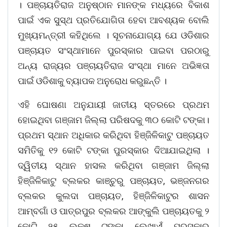
। ପଞ୍ଚାୟତିରାଜ ଅନୁଷ୍ଠାନ ମାନଙ୍କ ମଧ୍ୟରେ ବିକାଶ
ପାଇଁ ଏକ ସୁସ୍ଥ ପ୍ରତିଯୋଗିତା ହେବା ଆବଶ୍ୟକ ବୋଲି
ମୁଖ୍ୟମନ୍ତ୍ରୀ କହିଥିଲେ । ସୂଚନାଯୋଗ୍ୟ ଯେ ଓଡିଶାର
ପଞ୍ଚାୟତ ସଂସ୍ଥାମାନେ ପୁରସ୍କାର ପାଇବା ପରଠାରୁ
ଅନ୍ୟ ରାଜ୍ୟର ପଞ୍ଚାୟତିରାଜ ସଂସ୍ଥା ମାନେ ଅଭିଜ୍ଞତା
ପାଇଁ ଓଡିଶାକୁ ବ୍ୟାପକ ଅନୁରୋଧ କରୁଛନ୍ତି ।
ଏହି ଘୋଷଣା ଅନୁଯାୟୀ ଜାତୀୟ ସ୍ତରରେ ପ୍ରଥମ
ହୋଇଥିବା ଗଞ୍ଜାମ ଜିଲ୍ଲା ପରିଷଦକୁ ୩୦ କୋଟି ଟଙ୍କା।
ପ୍ରଥମ ସ୍ଥାନ ଅଧିକାର କରିଥିବା ହିଞ୍ଜିଳିକାଟୁ ପଞ୍ଚାୟତ
ସମିତିକୁ ୧୨ କୋଟି ଟଙ୍କା ପୁରସ୍କାର ଦିଆଯାଇଥିଲା ।
ଦ୍ୱିତୀୟ ସ୍ଥାନ ହାସଲ କରିଥିବା ଗଞ୍ଜାମ ଜିଲ୍ଲା
ହିଞ୍ଜିଳିକାଟୁ ବ୍ଲକର କାଞ୍ଚୁରୁ ପଞ୍ଚାୟତ, ଭଞ୍ଜନଗର
ବ୍ଲକର କୁଲଦା ପଞ୍ଚାୟତ, ହିଞ୍ଜିଳିକାଟୁର ଶାସନ
ଆମ୍ବଗାଁ ଓ ପାତ୍ରପୁର ବ୍ଲକର ଆଙ୍କୁଲି ପଞ୍ଚାୟତକୁ ୨
କୋଟି ୨୫ ଲକ୍ଷ ଟଙ୍କା ଲେଖାଏଁ ପୁରସ୍କାର