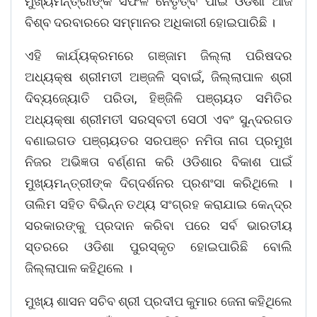
ମୁଖ୍ୟମନ୍ତ୍ରୀଙ୍କ ସଫଳ ନେତୃତ୍ବ ପାଇଁ ଓଡିଶା ଆଜି
ବିଶ୍ବ ଦରବାରରେ ସମ୍ମାନର ଅଧିକାରୀ ହୋଇପାରିଛି ।
ଏହି କାର୍ଯ୍ୟକ୍ରମରେ ଗଞ୍ଜାମ ଜିଲ୍ଲା ପରିଷଦର
ଅଧ୍ୟକ୍ଷ ଶ୍ରୀମତୀ ଅଞ୍ଜଳି ସ୍ବାଇଁ, ଜିଲ୍ଲାପାଳ ଶ୍ରୀ
ଦିବ୍ୟଜ୍ୟୋତି ପରିଡା, ହିଞ୍ଜିଳି ପଞ୍ଚାୟତ ସମିତିର
ଅଧ୍ୟକ୍ଷା ଶ୍ରୀମତୀ ସରସ୍ବତୀ ସେଠୀ ଏବଂ ସୁନ୍ଦରଗଡ
ବଣାଇଗଡ ପଞ୍ଚାୟତର ସରପଞ୍ଚ ନମିତା ନାଗ ପ୍ରମୁଖ
ନିଜର ଅଭିଜ୍ଞତା ବର୍ଣ୍ଣନା କରି ଓଡିଶାର ବିକାଶ ପାଇଁ
ମୁଖ୍ୟମନ୍ତ୍ରୀଙ୍କ ଦିଗ୍‌ଦର୍ଶନର ପ୍ରଶଂସା କରିଥିଲେ ।
ତାଲିମ ସହିତ ବିଭିନ୍ନ ତଥ୍ୟ ସଂଗ୍ରହ କରାଯାଇ କେନ୍ଦ୍ର
ସରକାରଙ୍କୁ ପ୍ରଦାନ କରିବା ପରେ ସର୍ବ ଭାରତୀୟ
ସ୍ତରରେ ଓଡିଶା ପୁରସ୍କୃତ ହୋଇପାରିଛି ବୋଲି
ଜିଲ୍ଲାପାଳ କହିଥିଲେ ।
ମୁଖ୍ୟ ଶାସନ ସଚିବ ଶ୍ରୀ ପ୍ରଦୀପ କୁମାର ଜେନା କହିଥିଲେ