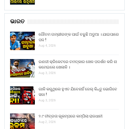
ଭାରତ
ଗୌତମ ଗମ୍ଭୀରଙ୍କ ପାଇଁ ବଢୁଛି ଅଡୁଆ । ଯାଇପାରେ
ପଦ !
Aug 4, 2026
ରଣଜୀ କ୍ରିକେଟରେ ଚମତ୍କାର ଖେଳ ପଦର୍ଶନ କରି ନା
କମେଇଲେ ଖେଳାଳି ।
Aug 3, 2026
ଗାଳି କରୁଥିଲେ ହୁଏତ ଯିବେନାହିଁ ଜେଲ୍ କିନ୍ତୁ ଭୋଗିବେ
ସଜା !
Aug 3, 2026
୨.୯ ତୀବ୍ରତା ଭୂକମ୍ପରେ କମ୍ପିଲା ରାଜଧାନୀ
Aug 2, 2026