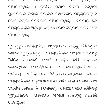
ଦିଆଯାଇଥିଲା । ତୃତୀୟ ସ୍ଥାନ ହାସଲ କରିଥିବା
ସୁନ୍ଦରଗଡ ବଣାଇ ବ୍ଲକର ବଣାଇଗଡ ପଞ୍ଚାୟତକୁ ୧
କୋଟି ଟଙ୍କା ପୁରସ୍କାର ଦିଆଯାଇଥିଲା । ସମୁଦାୟ ୭ଟି
ପଞ୍ଚାୟତିରାଜ ଅନୁଷ୍ଠାନକୁ ୫୨ କୋଟି ଟଙ୍କାର ପୁରସ୍କାର
ଦିଆଯାଇଥିଲା ।
ପୁରସ୍କୃତ ପଞ୍ଚାୟତିରାଜ ଅନୁଷ୍ଠାନ ମାନଙ୍କୁ ଅଭିନନ୍ଦନ
ଜଣାଇ ମୁଖ୍ୟମନ୍ତ୍ରୀ ପଞ୍ଚାୟତିରାଜ ସଂସ୍ଥା ମାନଙ୍କୁ
“ଗାଁ’ର ସରକାର” ବୋଲି ଅଭିହିତ କରି ସ୍ବାଗତ
ଜଣାଇଥିଲେ। ସେ କହିଲେ ଯେ ଆମ କାମ ହେଉଛି ଆମର
ପରିଚୟ । ଆଜି ବିକାଶର ବିଭିନ୍ନ ମାପଦଣ୍ଡରେ ଓଡିଶାର
ପଞ୍ଚାୟତିରାଜ ଅନୁଷ୍ଠାନମାନେ ଆଜି ସାରା ଦେଶର ପଥ
ପଦର୍ଶକ ହୋଇଛନ୍ତି । ଲୋକଙ୍କ ଆସ୍ଥା ବଜାୟ ରଖିବାକୁ
ମୁଖ୍ୟମନ୍ତ୍ରୀ ପଞ୍ଚାୟତ ସଂସ୍ଥା ମାନଙ୍କୁ ପରାମର୍ଶ
ଦେଇଥିଲେ ।