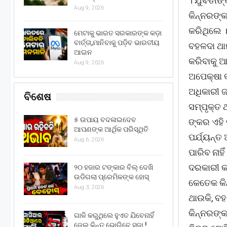
। ଯୁବତୀଙ
Aug 9, 2026
କିନ୍ନରଙ୍
କରିଥିଲେ 
ମେଟାକୁ ଭାରତ ସରକାରଙ୍କ କଡ଼ା
ବାର୍ତ୍ତା,ମାନିବାକୁ ପଡ଼ିବ ଭାରତୀୟ
ବହଳଦା ଥା
ଆଇନ
କରିବାକୁ ଆ
Aug 9, 2026
ଅପେକ୍ଷା କ
ଅଧିକାରୀ ଜ
ବିଶେଷ
ସମ୍ପୃକ୍ତ 
୫ ଉପାୟ ବଦଳାଇଦେବ
ଙ୍କର ଏହି 
ଆପଣଙ୍କ ଆର୍ଥିକ ପରିସ୍ଥିତି
ପର୍ଯ୍ୟନ୍ତ
Aug 6, 2026
ପାରିବ ନାହ
ଦରକାରୀ କ
୨୦ ହଜାର ଟଙ୍କାର ବିଲ୍ ଦେଖି
ଉଡିଗଲା ପ୍ରେମିକଙ୍କ ହୋସ୍
କେତେକ କି
Aug 3, 2026
ଥାଉକି, ବ
କିନ୍ନରଙ୍କ
ଗାଳି କରୁଥିଲେ ହୁଏତ ଯିବେନାହିଁ
ଜେଲ୍ କିନ୍ତୁ ଭୋଗିବେ ସଜା !