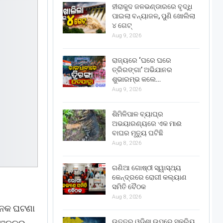
ହୀରାକୁଦ ଜଳଭଣ୍ଡାରରେ ବୃଦ୍ଧି
ପାଇଲା ବନ୍ୟାଜଳ, ପୁଣି ଖୋଲିଲା
୪ ଗେଟ୍
Aug 9, 2026
ରାଜ୍ୟରେ ‘ଘରେ ଘରେ
ତ୍ରିରଙ୍ଗା’ ଅଭିଯାନର
ଶୁଭାରମ୍ଭ କଲେ…
Aug 9, 2026
ଶିମିଳିପାଳ ବ୍ୟାଘ୍ର
ଅଭୟାରଣ୍ୟରେ ଏକ ମାଈ
ବାଘର ମୃତ୍ୟୁ ଘଟିଛି
Aug 8, 2026
ଗଣିଆ ଗୋଷ୍ଠୀ ସ୍ୱାସ୍ଥ୍ୟ
କେନ୍ଦ୍ରରେ ରୋଗୀ କଲ୍ୟାଣ
ସମିତି ବୈଠକ
Aug 8, 2026
ଜନକ ଘଟଣା
ଉତ୍ତର ଓଡ଼ିଶା ଉପରେ ସକ୍ରିୟ