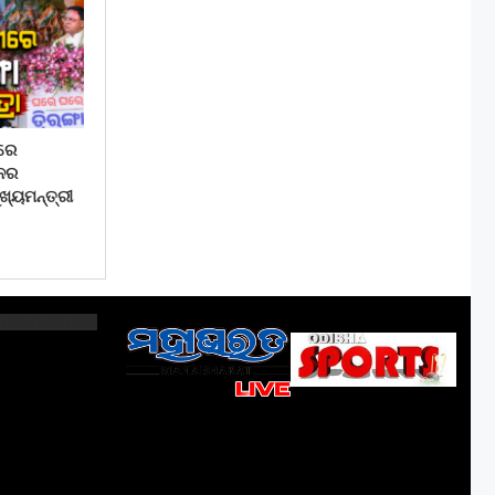
ରେ
ାନର
ଖ୍ୟମନ୍ତ୍ରୀ