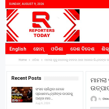
SUNDAY, AUGUST 9, 2026
English
ହୋମ୍
ଓଡିଶା
ଦେଶ ବିଦେଶ
ଶିକ
Home
ଓଡିଶା
ମାମଲା ରୁଜୁ ନହେବାରୁ ବହଳଦା ଥାନା ଆଗରେ କିନ୍ନରଙ୍କ 
Recent Posts
ମାମଲା 
ଉତ୍ପା
ସଂସଦ ଚାଲିଥିବା ବେଳେ
ପ୍ରଧାନମନ୍ତ୍ରୀଙ୍କ ଉପରକୁ
ଅଣ୍ଡା ମାଡ…
By
Chin
Aug 9, 2026