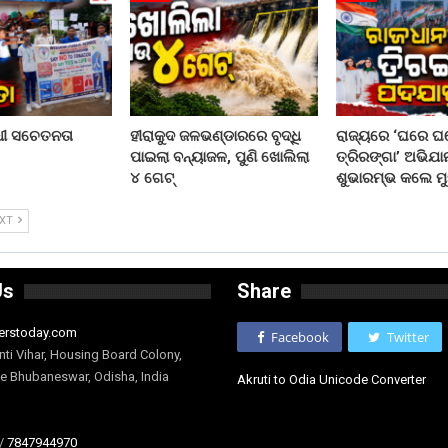
ଧୀ ସଚେତନତା
ହୀରାକୁଦ ଜଳଭଣ୍ଡାରରେ ବୃଦ୍ଧି
ରାଜ୍ୟରେ ‘ଘରେ ଘ
ପାଇଲା ବନ୍ୟାଜଳ, ପୁଣି ଖୋଲିଲା
ତ୍ରିରଙ୍ଗା’ ଅଭିଯ
୪ ଗେଟ୍
ଶୁଭାରମ୍ଭ କଲେ ମୁ
EXT
Us
Share
erstoday.com
Facebook
Twitter
nti Vihar, Housing Board Colony,
ge Bhubaneswar, Odisha, India
Akruti to Odia Unicode Converter
/
7847944970