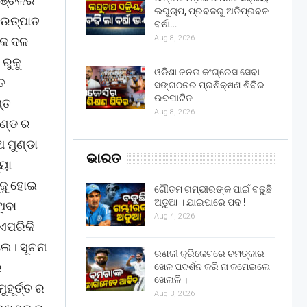
ଅଞ୍ଚଳର
ଲଘୁଚାପ, ପ୍ରବଳରୁ ଅତିପ୍ରବଳ
 ଉତ୍ପାତ
ବର୍ଷା…
Aug 8, 2026
ଏକ ଦଳ
ରୁଜୁ
ଓଡିଶା ଜନତା କଂଗ୍ରେସ ସେବା
ତ
ସଙ୍ଗଠନର ପ୍ରଶିକ୍ଷଣ ଶିବିର
ଉଦଘାଟିତ
୍ତ
Aug 8, 2026
ଖଣ୍ଡ ର
 ମୁଣ୍ଡା
ଭାରତ
୍ୟା
ୁଜୁ ହୋଇ
ଗୌତମ ଗମ୍ଭୀରଙ୍କ ପାଇଁ ବଢୁଛି
ଅଡୁଆ । ଯାଇପାରେ ପଦ !
ଥିବା
Aug 4, 2026
ଏପରିକି
େ। ସୂଚନା
ରଣଜୀ କ୍ରିକେଟରେ ଚମତ୍କାର
ର
ଖେଳ ପଦର୍ଶନ କରି ନା କମେଇଲେ
ଖେଳାଳି ।
ୂର୍ତ୍ତ ର
Aug 3, 2026