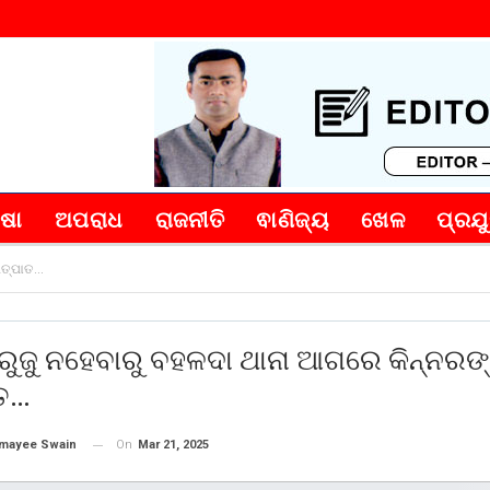
୍ଷା
ଅପରାଧ
ରାଜନୀତି
ଵାଣିଜ୍ୟ
ଖେଳ
ପ୍ରଯୁ
ଉତ୍ପାତ…
ରୁଜୁ ନହେବାରୁ ବହଳଦା ଥାନା ଆଗରେ କିନ୍ନରଙ
ତ…
On
Mar 21, 2025
mayee Swain