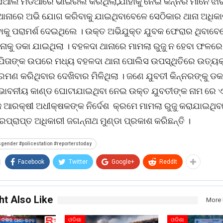
ସିଆଲ ମିଡିଆରେ ଭାଇରଲ କରିଥିଲା,ଯାହାକୁ ନେଇ କିନ୍ନର ମାନେ ଝ
ାନାରେ ଅଭି ଯୋଗ କରିବାକୁ ଯାଇଥିବାବେଳେ ସେଠିକାର ଥାନା ଅଧିକ
ିବାକୁ ପରାମର୍ଶ ଦେଇଥିଲେ । ଉକ୍ତ ଅଭିଯୁକ୍ତ ଯୁବକ ଫେରାର ଥିବାବେ
ଥାନାକୁ ଡକା ଯାଇଥିଲା । ବହଳଦା ଥାନାରେ ମାମଲା ରୁଜୁ ନ ହେବା ଫଳରେ
ପିତାଙ୍କ ଉପରେ ମଧ୍ୟ ବହଳଦା ଥାନା ପୋଲିସ ଉପସ୍ଥିତିରେ ଉତ୍ୟକ
ମଣ କରିଥିବାର ଦେଖିବାର ମିଳିଥିଲା । ଜଣେ ଯୁବତୀ କିନ୍ନରଙ୍କୁ ଡ
ଭାବନୀୟ କାଣ୍ଡ ଘୋଟାଯାଇଥିବା ନେଇ ଉକ୍ତ ଯୁବତୀଙ୍କ ନାମ ରେ 
 ଆରକ୍ଷୀ ଅଧୀକ୍ଷକଙ୍କ ନିର୍ଦେଶ କ୍ରମେ ମାମଲା ରୁଜୁ କରାଯାଇଥିବ
ପ୍ରାପ୍ତ ଅଧିକାରୀ ଜଗନ୍ନାଥ ମୁଣ୍ଡା ପ୍ରକାଶ କରିଛନ୍ତି ।
sgender #policestation #reporterstoday
Facebook
Twitter
Google+
ReddIt
ht Also Like
More 
ଓଡିଶା
ଓଡିଶା