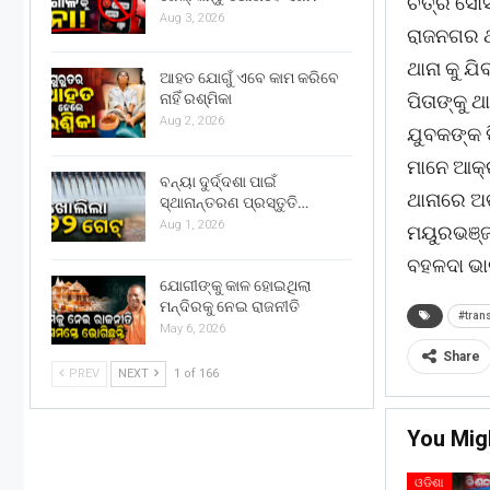
ଚିତ୍ର ସୋ
Aug 3, 2026
ରାଜନଗର ଥ
ଥାନା କୁ ଯ
ଆହତ ଯୋଗୁଁ ଏବେ କାମ କରିବେ
ପିତାଙ୍କୁ 
ନାହିଁ ରଶ୍ମିକା
Aug 2, 2026
ଯୁବକଙ୍କ 
ମାନେ ଆକ୍ର
ବନ୍ୟା ଦୁର୍ଦ୍ଦଶା ପାଇଁ
ଥାନାରେ ଅ
ସ୍ଥାନାନ୍ତରଣ ପ୍ରସ୍ତୁତି…
Aug 1, 2026
ମୟୁରଭଞ୍ଜ
ବହଳଦା ଭାର
ଯୋଗୀଙ୍କୁ କାଳ ହୋଇଥିଲା
ମନ୍ଦିରକୁ ନେଇ ରାଜନୀତି
#tran
May 6, 2026
Share
PREV
NEXT
1 of 166
You Mig
ଓଡିଶା