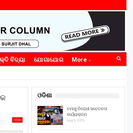
କ୍ତି ବିଦ୍ୟା
ଯୋଗାଯୋଗ
More
ଓଡିଶା
୍କ
ତମାଖୁ ବିରୋଧୀ ସଚେତନତା
କାର୍ଯ୍ୟକ୍ରମ
ଓଡିଶା
Aug 9, 2026