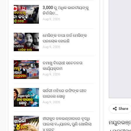
3,000 ରୁ ଅଧିକ ଭାରତୀୟଙ୍କୁ
ନିର୍ବାସିତ…
Aug 9, 2026
ମେସିଙ୍କ ବାପା ଜର୍ଜ ମେସିଙ୍କ
ପରଲୋକ ହୋଇଛି
Aug 9, 2026
ତମାଖୁ ବିରୋଧୀ ସଚେତନତା
କାର୍ଯ୍ୟକ୍ରମ
Aug 9, 2026
ସର୍ଜରୀ ମଝିରେ ରଫିଙ୍କ ଗୀତ
ଗାଇଲେ ସୋନୁ
Aug 9, 2026
Share
ହୀରାକୁଦ ଜଳଭଣ୍ଡାରରେ ବୃଦ୍ଧି
ମୟୁରଭଞ୍ଜ
ପାଇଲା ବନ୍ୟାଜଳ, ପୁଣି ଖୋଲିଲା
୪ ଗେଟ୍