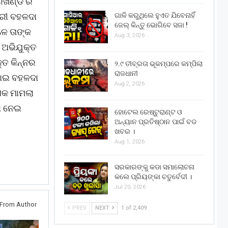
ାରଖଣ୍ଡ ର
ାରୀ ବହଳଦା
ଗାଳି କରୁଥିଲେ ହୁଏତ ଯିବେନାହିଁ
ଜେଲ୍ କିନ୍ତୁ ଭୋଗିବେ ସଜା !
ଳେ ତାଙ୍କ
Aug 3, 2026
 ଅଭିଯୁକ୍ତ
୍ତ କିନ୍ନର
୨.୯ ତୀବ୍ରତା ଭୂକମ୍ପରେ କମ୍ପିଲା
ରାଜଧାନୀ
କାଇ ବହଳଦା
Aug 2, 2026
ଏକ ମାମଲା
ା ନେଇ
ହୋଟେଲ ରେଷ୍ଟୁରାଣ୍ଟ ଓ
ଅନ୍ୟାନ ପ୍ରତିଷ୍ଠାନ ପାଇଁ ବଡ
ଖବର ।
Aug 1, 2026
ସରକାରଙ୍କୁ କଡା ସମାଲୋଚନା
କଲେ ପ୍ରିୟଙ୍କା ଚତୁର୍ବେଦୀ ।
Jul 20, 2026
From Author
PREV
NEXT
1 of 2,409