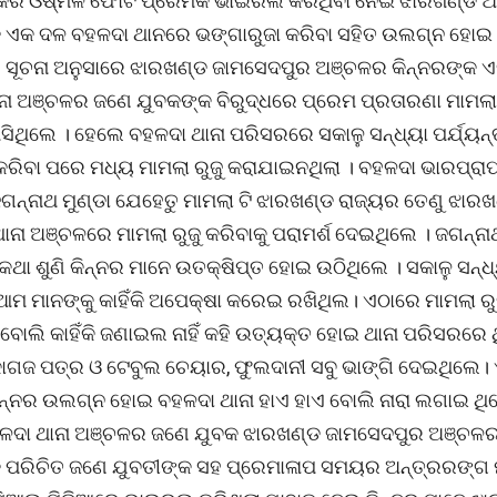
୍କର ଓଷ୍ମିଳ ଫୋଟ ପ୍ରେମିକ ଭାଇରଲ କରିଥିବା ନେଇ ଝାରଖଣ୍ଡ 
କ ଏକ ଦଳ ବହଳଦା ଥାନରେ ଭଙ୍ଗାରୁଜା କରିବା ସହିତ ଉଲଗ୍ନ ହୋଇ
। ସୂଚନା ଅନୁସାରେ ଝାରଖଣ୍ଡ ଜାମସେଦପୁର ଅଞ୍ଚଳର କିନ୍ନରଙ୍କ 
ନା ଅଞ୍ଚଳର ଜଣେ ଯୁବକଙ୍କ ବିରୁଦ୍ଧରେ ପ୍ରେମ ପ୍ରତାରଣା ମାମଲା 
ସିଥିଲେ । ହେଲେ ବହଳଦା ଥାନା ପରିସରରେ ସକାଳୁ ସନ୍ଧ୍ୟା ପର୍ଯ୍ୟନ୍
ରିବା ପରେ ମଧ୍ୟ ମାମଲା ରୁଜୁ କରାଯାଇନଥିଲା । ବହଳଦା ଭାରପ୍ରାପ
ଗନ୍ନାଥ ମୁଣ୍ଡା ଯେହେତୁ ମାମଲା ଟି ଝାରଖଣ୍ଡ ରାଜ୍ୟର ତେଣୁ ଝାର
ଥାନା ଅଞ୍ଚଳରେ ମାମଲା ରୁଜୁ କରିବାକୁ ପରାମର୍ଶ ଦେଇଥିଲେ । ଜଗନ୍ନାଥ
କଥା ଶୁଣି କିନ୍ନର ମାନେ ଉତକ୍ଷିପ୍ତ ହୋଇ ଉଠିଥିଲେ । ସକାଳୁ ସନ୍ଧ
 ଆମ ମାନଙ୍କୁ କାହିଁକି ଅପେକ୍ଷା କରେଇ ରଖିଥିଲ। ଏଠାରେ ମାମଲା ର
ିଁ ବୋଲି କାହିଁକି ଜଣାଇଲ ନାହିଁ କହି ଉତ୍ୟକ୍ତ ହୋଇ ଥାନା ପରିସରରେ 
ାଗଜ ପତ୍ର ଓ ଟେବୁଲ ଚେୟାର, ଫୁଲଦାନୀ ସବୁ ଭାଙ୍ଗି ଦେଇଥିଲେ। 
ନ୍ନର ଉଲଗ୍ନ ହୋଇ ବହଳଦା ଥାନା ହାଏ ହାଏ ବୋଲି ନାରା ଲଗାଇ ଥିଲ
ହଳଦା ଥାନା ଅଞ୍ଚଳର ଜଣେ ଯୁବକ ଝାରଖଣ୍ଡ ଜାମସେଦପୁର ଅଞ୍ଚଳ
 ପରିଚିତ ଜଣେ ଯୁବତୀଙ୍କ ସହ ପ୍ରେମାଳାପ ସମୟର ଅନ୍ତ୍ରରଙ୍ଗ ମୁହ