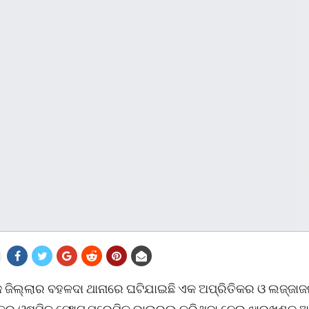
 ଜିଲ୍ଲାର ବହଳଦା ଥାନାରେ ଘଟିଯାଇଛି ଏକ ଅପ୍ରିତିକର ଓ ଲଜ୍ଜା