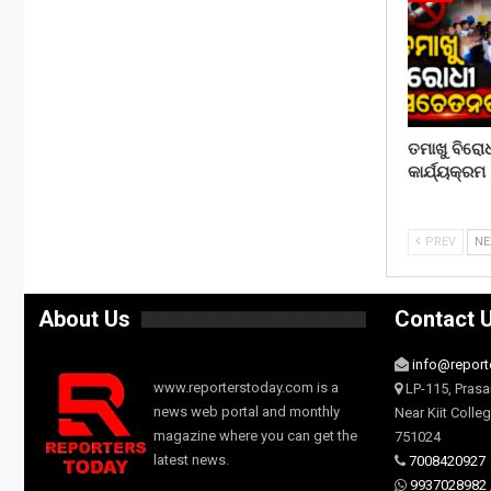
ତମାଖୁ ବିରୋ
କାର୍ଯ୍ୟକ୍ରମ
PREV
N
About Us
Contact 
info@report
www.reporterstoday.com is a
LP-115, Prasa
news web portal and monthly
Near Kiit Colle
magazine where you can get the
751024
latest news.
7008420927
9937028982