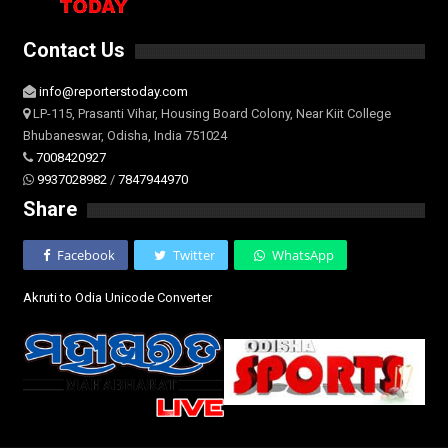
Contact Us
info@reporterstoday.com
LP-115, Prasanti Vihar, Housing Board Colony, Near Kiit College
Bhubaneswar, Odisha, India 751024
7008420927
9937028982
/
7847944970
Share
Facebook
Twitter
WhatsApp
Akruti to Odia Unicode Converter