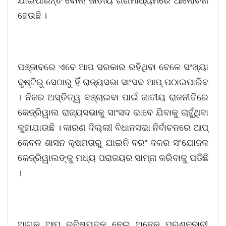
ଯାଇପାରନ୍ତି ବୋଲି ଜାତୀୟ ଗଣମାଧ୍ୟମରେ ଆଲୋଚନା
ହେଉଛି ।
ପଞ୍ଜାବରେ ଏବେ ଆପ ସରକାର ରହିଥିବା ବେଳେ ସଂଖ୍ୟା
ଦୃଷ୍ଟିରୁ ସେଠାରୁ ହିଁ ରାଜ୍ୟସଭା ସାଂସଦ ଆପ୍ ପଠାଇପାରିବ
। ନିଜର ଅସ୍ତିତ୍ୱ ବଞ୍ଚାଇବା ପାଇଁ ଜାତୀୟ ରାଜନୀତିରେ
କେଜ୍ରିୱାଲ ରାଜ୍ୟସଭାକୁ ସାଂସଦ ଭାବେ ଯିବାକୁ ଚାହୁଁଥିବା
କୁହାଯାଉଛି । କାରଣ ଦିଲ୍ଲୀ ବିଧାନସଭା ନିର୍ବାଚନରେ ଆପ୍
କେବଳ ଶାସନ କ୍ଷମତାରୁ ଯାଇନି ବରଂ ଦଳର ସଂଯୋଜକ
କେଜ୍ରିୱାଲଙ୍କୁ ମଧ୍ୟ ପରାଜୟର ସାମ୍ନା କରିବାକୁ ପଡିଛି
।
ଆଗକୁ ଆପ୍ ଭବିଷ୍ୟତକୁ ନେଇ ଅନେକ ପ୍ରଶ୍ନବାଚୀ