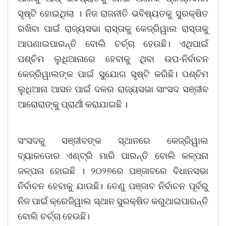
ସୃଷ୍ଟି ହୋଇଥିଲା । ନିଜ ରାଜନୀତି ଭବିଷ୍ୟତକୁ ସୁରକ୍ଷିତ
ରଖିବା ପାଇଁ ରାଜ୍ୟସଭା ରାସ୍ତାକୁ କେଜ୍ରିୱାଲ ରାସ୍ତାକୁ
ଆପଣାଇପାରନ୍ତି ବୋଲି ଚର୍ଚ୍ଚା ହେଉଛି। ଏଥିପାଇଁ
ପଶ୍ଚିମ ଲୁଧିଆନାରେ ହେବାକୁ ଥିବା ଉପ-ନିର୍ବାଚନ
କେଜ୍ରିୱାଲଙ୍କ ପାଇଁ ସୁଯୋଗ ସୃଷ୍ଟି କରିଛି। ପଶ୍ଚିମ
ଲୁଧିଆନା ଆସନ ପାଇଁ ଦଳର ରାଜ୍ୟସଭା ସାଂସଦ ସଞ୍ଜୀବ
ଆରୋରାଙ୍କୁ ପ୍ରାର୍ଥୀ କରାଯାଇଛି ।
ସଂସଦକୁ ସଞ୍ଜୀବଙ୍କ ସ୍ଥାନରେ କେଜ୍ରିୱାଲ
ବ୍ୟାକଡୋର ଏଣ୍ଟ୍ରି ମାରି ପାରନ୍ତି ବୋଲି କଳ୍ପନା
ଜଳ୍ପନା ହୋଇଛି । ୨୦୨୭ରେ ପଞ୍ଜାବରେ ବିଧାନସଭା
ନିର୍ବାଚନ ହେବାକୁ ଯାଉଛି। ତେଣୁ ପଞ୍ଜାବ ନିର୍ବାଚନ ପୂର୍ବରୁ
ନିଜ ପାଇଁ କ୍ରେଜିୱାଲ ସ୍ଥାନ ସୁରକ୍ଷିତ କରୁଥାଇପାରନ୍ତି
ବୋଲି ଚର୍ଚ୍ଚା ହେଉଛି।