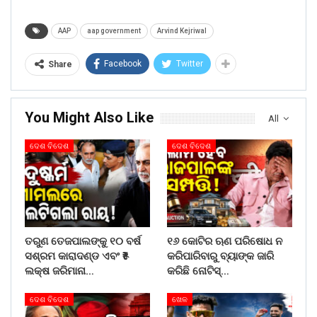
AAP
aap government
Arvind Kejriwal
Facebook
Twitter
Share
You Might Also Like
All
ଦେଶ ବିଦେଶ
ଦେଶ ବିଦେଶ
ତରୁଣ ତେଜପାଲଙ୍କୁ ୧୦ ବର୍ଷ
୧୬ କୋଟିର ଋଣ ପରିଷୋଧ ନ
ସଶ୍ରମ କାରାଦଣ୍ଡ ଏବଂ ₹୫
କରିପାରିବାରୁ ବ୍ୟାଙ୍କ ଜାରି
ଲକ୍ଷ ଜରିମାନା…
କରିଛି ନୋଟିସ୍…
ଦେଶ ବିଦେଶ
ଖେଳ