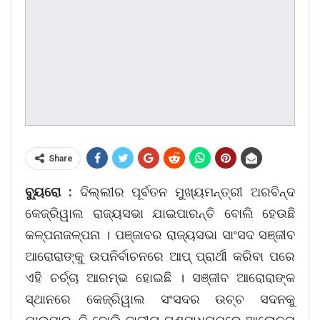
Share
ବ୍ୟୁରୋ :
ଦିଲ୍ଲୀର ପୂର୍ବତନ ମୁଖ୍ୟମନ୍ତ୍ରୀ ଅରବିନ୍ଦ
କେଜ୍ରିୱାଲ ରାଜ୍ୟସଭା ଯାଇପାରନ୍ତି ବୋଲି ହେଉଛି
କଳ୍ପନାଜଳ୍ପନା । ପଞ୍ଜାବର ରାଜ୍ୟସଭା ସାଂସଦ ସଞ୍ଜୀବ
ଆରୋରାଙ୍କୁ ଉପନିର୍ବାଚନରେ ଆପ୍ ପ୍ରାର୍ଥୀ କରିବା ପରେ
ଏହି ଚର୍ଚ୍ଚା ଆରମ୍ଭ ହୋଇଛି । ସଞ୍ଜୀବ ଆରୋରାଙ୍କ
ସ୍ଥାନରେ କେଜ୍ରିୱାଲ ସଂସଦର ଉଚ୍ଚ ସଦନକୁ