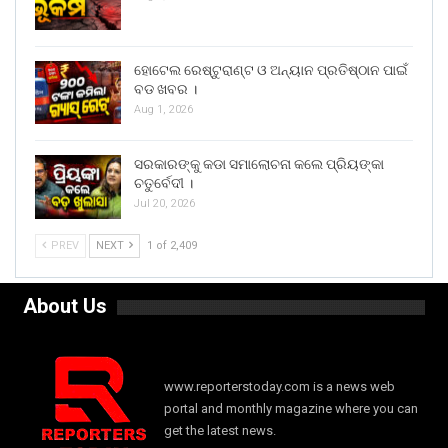
ହୋଟେଲ ରେଷ୍ଟୁରାଣ୍ଟ ଓ ଅନ୍ୟାନ ପ୍ରତିଷ୍ଠାନ ପାଇଁ
ବଡ ଖବର ।
Aug 1, 2026
ସରକାରଙ୍କୁ କଡା ସମାଲୋଚନା କଲେ ପ୍ରିୟଙ୍କା
ଚତୁର୍ବେଦୀ ।
Jul 20, 2026
PREV
NEXT
1 of 2,409
About Us
www.reporterstoday.com is a news web
portal and monthly magazine where you can
get the latest news.