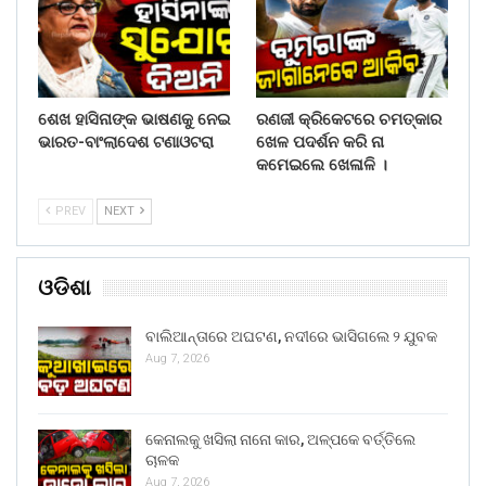
ଶେଖ ହାସିନାଙ୍କ ଭାଷଣକୁ ନେଇ
ରଣଜୀ କ୍ରିକେଟରେ ଚମତ୍କାର
ଭାରତ-ବାଂଲାଦେଶ ଟଣାଓଟରା
ଖେଳ ପଦର୍ଶନ କରି ନା
କମେଇଲେ ଖେଳାଳି ।
PREV
NEXT
ଓଡିଶା
ବାଲିଆନ୍ତାରେ ଅଘଟଣ, ନଦୀରେ ଭାସିଗଲେ ୨ ଯୁବକ
Aug 7, 2026
କେନାଲକୁ ଖସିଲା ନାନୋ କାର, ଅଳ୍ପକେ ବର୍ତ୍ତିଲେ
ଚାଳକ
Aug 7, 2026