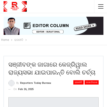
Home
ରାଜନୀତି
ସଞ୍ଜୀବଙ୍କ ଜାଗାରେ କେଜ୍ରିୱାଲ
ରାଜ୍ୟସଭା ଯାଇପାରନ୍ତି ବୋଲି ଚର୍ଚ୍ଚା
ରାଜନୀତି
ଦେଶ ବିଦେଶ
By
Reporters Today Bureau
On
Feb 26, 2025