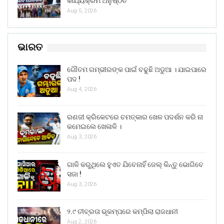
କାର୍ଯ୍ୟକ୍ରମ ଅନୁଷ୍ଠିତ
Aug 5, 2026
ଭାରତ
ଗୌତମ ଗମ୍ଭୀରଙ୍କ ପାଇଁ ବଢୁଛି ଅଡୁଆ । ଯାଇପାରେ
ପଦ !
Aug 4, 2026
ରଣଜୀ କ୍ରିକେଟରେ ଚମତ୍କାର ଖେଳ ପଦର୍ଶନ କରି ନା
କମେଇଲେ ଖେଳାଳି ।
Aug 3, 2026
ଗାଳି କରୁଥିଲେ ହୁଏତ ଯିବେନାହିଁ ଜେଲ୍ କିନ୍ତୁ ଭୋଗିବେ
ସଜା !
Aug 3, 2026
୨.୯ ତୀବ୍ରତା ଭୂକମ୍ପରେ କମ୍ପିଲା ରାଜଧାନୀ
Aug 2, 2026