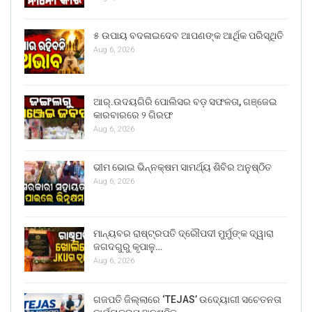
୫ ଉପାୟ ବଦଳାଇଦେବ ଆପଣଙ୍କ ଆର୍ଥିକ ପରିସ୍ଥିତି
Aug 6, 2026
ଆର୍.ଉଦୟଗିରି ପୋଲିସର ବଡ଼ ସଫଳତା, ଗଞ୍ଜେଇ
କାରବାରରେ ୨ ଗିରଫ
Aug 6, 2026
ଭୀମ ଭୋଇ ଭିନ୍ନକ୍ଷମ ସାମର୍ଥ୍ୟ ଶିବିର ଅନୁଷ୍ଠିତ
Aug 6, 2026
ମାନ୍ୟବର ରାଷ୍ଟ୍ରପତି ଦ୍ରୌପଦୀ ମୁର୍ମୁଙ୍କ ଦ୍ୱାରା
ଜଗଦଗୁରୁ କୃପାଳୁ…
Aug 6, 2026
ଗଜପତି ଜିଲ୍ଲାରେ ‘TEJAS’ ଉଦ୍ୟୋଗୀ ସଚେତନତା