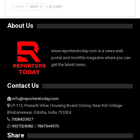
PREV
NEXT
1 of 2,409
About Us
www.reporterstoday.com is a news web
portal and monthly magazine where you can
get the latest news.
Contact Us
info@reporterstoday.com
LP-115, Prasanti Vihar, Housing Board Colony, Near Kiit College
Bhubaneswar, Odisha, India 751024
7008420927
9937028982
/
7847944970
Share