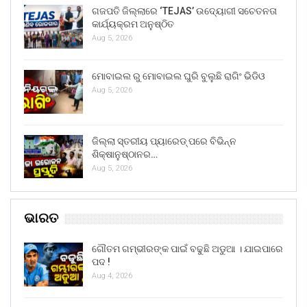
ଗଜପତି ଜିଲ୍ଲାରେ ‘TEJAS’ ଉଦ୍ୟୋଗୀ ସଚେତନତା
କାର୍ଯ୍ୟକ୍ରମ ଅନୁଷ୍ଠିତ
Aug 5, 2026
ମୋବାଇଲ ରୁ ମୋବାଇଲ ଘୁରି ବୁଲୁଛି ରାଗିଂ ଭିଡିଓ
Aug 5, 2026
ଜିଲ୍ଲା ସ୍ତରୀୟ ପ୍ୟାରେଡ୍ ପରେ ବିଭିନ୍ନ
ଶିକ୍ଷାନୁଷ୍ଠାନର…
Aug 5, 2026
ଭାରତ
ଗୌତମ ଗମ୍ଭୀରଙ୍କ ପାଇଁ ବଢୁଛି ଅଡୁଆ । ଯାଇପାରେ
ପଦ !
Aug 4, 2026