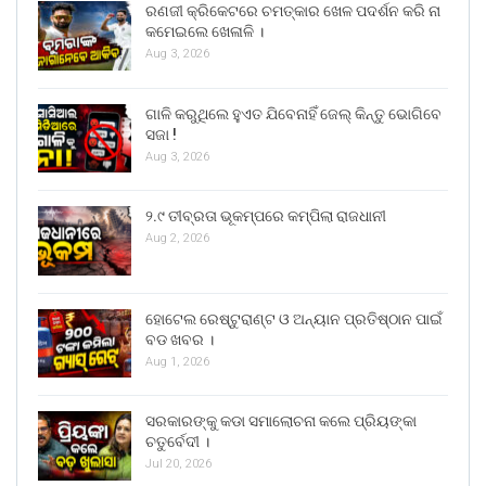
ରଣଜୀ କ୍ରିକେଟରେ ଚମତ୍କାର ଖେଳ ପଦର୍ଶନ କରି ନା
କମେଇଲେ ଖେଳାଳି ।
Aug 3, 2026
ଗାଳି କରୁଥିଲେ ହୁଏତ ଯିବେନାହିଁ ଜେଲ୍ କିନ୍ତୁ ଭୋଗିବେ
ସଜା !
Aug 3, 2026
୨.୯ ତୀବ୍ରତା ଭୂକମ୍ପରେ କମ୍ପିଲା ରାଜଧାନୀ
Aug 2, 2026
ହୋଟେଲ ରେଷ୍ଟୁରାଣ୍ଟ ଓ ଅନ୍ୟାନ ପ୍ରତିଷ୍ଠାନ ପାଇଁ
ବଡ ଖବର ।
Aug 1, 2026
ସରକାରଙ୍କୁ କଡା ସମାଲୋଚନା କଲେ ପ୍ରିୟଙ୍କା
ଚତୁର୍ବେଦୀ ।
Jul 20, 2026