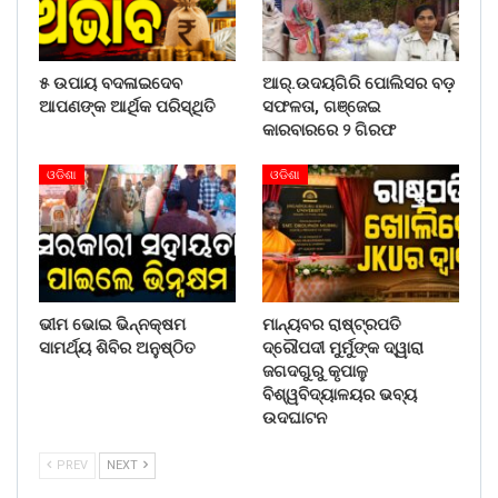
୫ ଉପାୟ ବଦଳାଇଦେବ
ଆର୍.ଉଦୟଗିରି ପୋଲିସର ବଡ଼
ଆପଣଙ୍କ ଆର୍ଥିକ ପରିସ୍ଥିତି
ସଫଳତା, ଗଞ୍ଜେଇ
କାରବାରରେ ୨ ଗିରଫ
ଓଡିଶା
ଓଡିଶା
ଭୀମ ଭୋଇ ଭିନ୍ନକ୍ଷମ
ମାନ୍ୟବର ରାଷ୍ଟ୍ରପତି
ସାମର୍ଥ୍ୟ ଶିବିର ଅନୁଷ୍ଠିତ
ଦ୍ରୌପଦୀ ମୁର୍ମୁଙ୍କ ଦ୍ୱାରା
ଜଗଦଗୁରୁ କୃପାଳୁ
ବିଶ୍ୱବିଦ୍ୟାଳୟର ଭବ୍ୟ
ଉଦଘାଟନ
PREV
NEXT