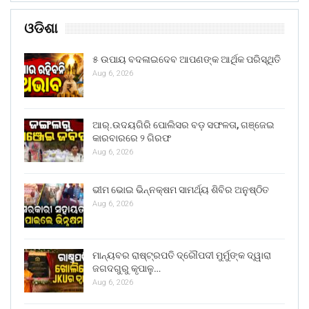
ଓଡିଶା
୫ ଉପାୟ ବଦଳାଇଦେବ ଆପଣଙ୍କ ଆର୍ଥିକ ପରିସ୍ଥିତି
Aug 6, 2026
ଆର୍.ଉଦୟଗିରି ପୋଲିସର ବଡ଼ ସଫଳତା, ଗଞ୍ଜେଇ
କାରବାରରେ ୨ ଗିରଫ
Aug 6, 2026
ଭୀମ ଭୋଇ ଭିନ୍ନକ୍ଷମ ସାମର୍ଥ୍ୟ ଶିବିର ଅନୁଷ୍ଠିତ
Aug 6, 2026
ମାନ୍ୟବର ରାଷ୍ଟ୍ରପତି ଦ୍ରୌପଦୀ ମୁର୍ମୁଙ୍କ ଦ୍ୱାରା
ଜଗଦଗୁରୁ କୃପାଳୁ…
Aug 6, 2026