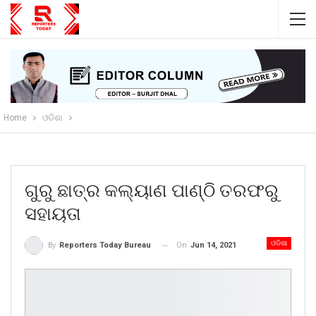
Home
ଓଡିଶା
ଗୁରୁ ଛାତ୍ର କଲ୍ୟାଣ ପାଣ୍ଠି ତରଫରୁ
ସହାୟତା
ଓଡିଶା
On
Jun 14, 2021
By
Reporters Today Bureau