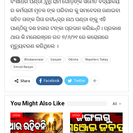
ବଂଶୀଧର ପଣ୍ଡା ,ବୁଧି ରାମ ଗୌଡ଼ଙ୍କ ସମେତ ବିଦ୍ୟାଳୟ
ର କର୍ମଚାରୀ ମୃତକ ଙ୍କ ପରିବାର କୁ ସମବେଦନା ଜଣାଇବା
ସହିତ ତାଙ୍କ ପିତା ରବୀନ୍ଦ୍ର ନାଥ ପଣ୍ଡା ଙ୍କୁ ଏହି
ପାଣ୍ଠିରୁ ଦଶ ହଜାର ଟଙ୍କା ପ୍ରଦାନ କରିଛନ୍ତି। ପ୍ରକାଶ
ଥାଉ କି ମନୋରଞ୍ଜନ ଗତ ୭/୬/୨୧ ରେ କରୋନାରେ
ମୃତ୍ୟୁବରଣ କରିଥିଲେ ।
Bhubaneswar
Ganjam
Odisha
Reporters Today
Smruti Ranjan
Facebook
Twitter
Share
You Might Also Like
All
ଓଡିଶା
ଓଡିଶା