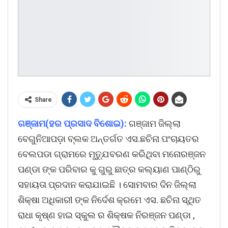
Share
ଗଞ୍ଜାମ(ହର ପ୍ରସାଦ ବିଶୋଇ):
ଗଞ୍ଜାମ ଜିଲ୍ଲା
ବେଗୁନିଆପଡ଼ା ବ୍ଲକ ଅନ୍ତର୍ଗତ ଏସ.ଛଚିନା ପଂଚାୟତର
ବେଲପଡା ଗ୍ରାମରେ ମୃତ୍ଯୁବରଣ କରିଥିବା ମନୋରଞ୍ଜନ
ପଣ୍ଡା ଙ୍କ ପରିବାର କୁ ଗୁରୁ ଛାତ୍ର କଲ୍ୟାଣ ପାଣ୍ଠିରୁ
ସହାୟତା ପ୍ରଦାନ କରାଯାଇଛି । ସୋମବାର ଦିନ ଜିଲ୍ଲା
ଶିକ୍ଷା ଅଧିକାରୀ ଙ୍କ ନିର୍ଦେଶ କ୍ରମେ ଏସ. ଛଚିନା ସ୍ଥିତ
ରାଧା କୃଷ୍ଣ ହାଇ ସ୍କୁଲ ର ଶିକ୍ଷକ ନିରଞ୍ଜନ ପଣ୍ଡା ,