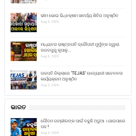
ଭୀମ ଭୋଇ ଭିନ୍ନକ୍ଷମ ସାମର୍ଥ୍ୟ ଶିବିର ଅନୁଷ୍ଠିତ
Aug 6, 2026
ମାନ୍ୟବର ରାଷ୍ଟ୍ରପତି ଦ୍ରୌପଦୀ ମୁର୍ମୁଙ୍କ ଦ୍ୱାରା
ଜଗଦଗୁରୁ କୃପାଳୁ…
Aug 6, 2026
ଗଜପତି ଜିଲ୍ଲାରେ ‘TEJAS’ ଉଦ୍ୟୋଗୀ ସଚେତନତା
କାର୍ଯ୍ୟକ୍ରମ ଅନୁଷ୍ଠିତ
Aug 5, 2026
ଭାରତ
ଗୌତମ ଗମ୍ଭୀରଙ୍କ ପାଇଁ ବଢୁଛି ଅଡୁଆ । ଯାଇପାରେ
ପଦ !
Aug 4, 2026