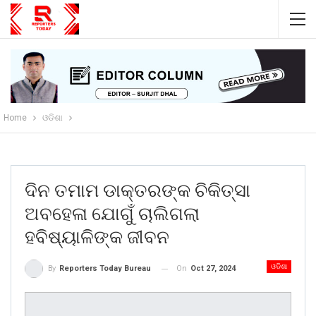
Home
ଓଡିଶା
ଦିନ ତମାମ ଡାକ୍ତରଙ୍କ ଚିକିତ୍ସା
ଅବହେଳା ଯୋଗୁଁ ଚାଲିଗଲା
ହବିଷ୍ୟାଳିଙ୍କ ଜୀବନ
ଓଡିଶା
On
Oct 27, 2024
By
Reporters Today Bureau