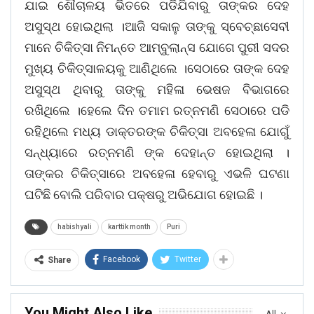
ଯାଇ ଶୌଚାଳୟ ଭିତରେ ପଡିଯିବାରୁ ତାଙ୍କର ଦେହ
ଅସୁସ୍ଥ ହୋଇଥିଲା ।ଆଜି ସକାଳୁ ତାଙ୍କୁ ସ୍ବେଚ୍ଛାସେବୀ
ମାନେ ଚିକିତ୍ସା ନିମନ୍ତେ ଆମ୍ବୁଲାନ୍ସ ଯୋଗେ ପୁରୀ ସଦର
ମୁଖ୍ୟ ଚିକିତ୍ସାଳୟକୁ ଆଣିଥିଲେ ।ସେଠାରେ ତାଙ୍କ ଦେହ
ଅସୁସ୍ଥ ଥିବାରୁ ତାଙ୍କୁ ମହିଳା ଭେଷଜ ବିଭାଗରେ
ରଖିଥିଲେ ।ହେଲେ ଦିନ ତମାମ ରତ୍ନମଣି ସେଠାରେ ପଡି
ରହିଥିଲେ ମଧ୍ୟ ଡାକ୍ତରଙ୍କ ଚିକିତ୍ସା ଅବହେଳା ଯୋଗୁଁ
ସନ୍ଧ୍ୟାରେ ରତ୍ନମଣି ଙ୍କ ଦେହାନ୍ତ ହୋଇଥିଲା ।
ତାଙ୍କର ଚିକିତ୍ସାରେ ଅବହେଳା ହେବାରୁ ଏଭଳି ଘଟଣା
ଘଟିଛି ବୋଲି ପରିବାର ପକ୍ଷରୁ ଅଭିଯୋଗ ହୋଇଛି ।
habishyali
karttik month
Puri
Facebook
Twitter
Share
You Might Also Like
All