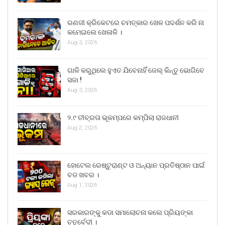
ରଣଜୀ କ୍ରିକେଟରେ ଚମତ୍କାର ଖେଳ ପଦର୍ଶନ କରି ନା
କମେଇଲେ ଖେଳାଳି ।
Aug 3, 2026
ଗାଳି କରୁଥିଲେ ହୁଏତ ଯିବେନାହିଁ ଜେଲ୍ କିନ୍ତୁ ଭୋଗିବେ
ସଜା !
Aug 3, 2026
୨.୯ ତୀବ୍ରତା ଭୂକମ୍ପରେ କମ୍ପିଲା ରାଜଧାନୀ
Aug 2, 2026
ହୋଟେଲ ରେଷ୍ଟୁରାଣ୍ଟ ଓ ଅନ୍ୟାନ ପ୍ରତିଷ୍ଠାନ ପାଇଁ
ବଡ ଖବର ।
Aug 1, 2026
ସରକାରଙ୍କୁ କଡା ସମାଲୋଚନା କଲେ ପ୍ରିୟଙ୍କା
ଚତୁର୍ବେଦୀ ।