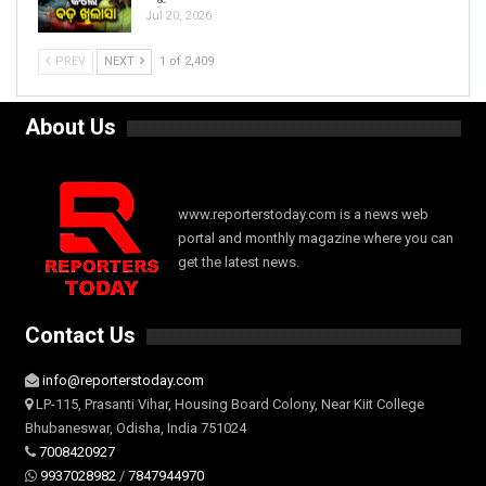
Jul 20, 2026
PREV
NEXT
1 of 2,409
About Us
www.reporterstoday.com is a news web
portal and monthly magazine where you can
get the latest news.
Contact Us
info@reporterstoday.com
LP-115, Prasanti Vihar, Housing Board Colony, Near Kiit College
Bhubaneswar, Odisha, India 751024
7008420927
9937028982
/
7847944970