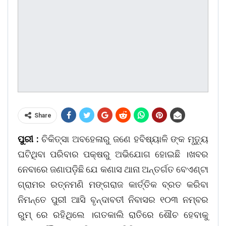
Share
ପୁରୀ :
ଚିକିତ୍ସା ଅବହେଳାରୁ ଜଣେ ହବିଷ୍ୟାଳି ଙ୍କ ମୃତ୍ୟୁ
ଘଟିଥିବା ପରିବାର ପକ୍ଷରୁ ଅଭିଯୋଗ ହୋଇଛି ।ଖବର
ନେବାରେ ଜଣାପଡ଼ିଛି ଯେ କଣାସ ଥାନା ଅନ୍ତର୍ଗତ ବେଏଣ୍ଟା
ଗ୍ରାମର ରତ୍ନମଣି ମଙ୍ଗରାଜ କାର୍ତ୍ତିକ ବ୍ରତ କରିବା
ନିମନ୍ତେ ପୁରୀ ଆସି ବୃନ୍ଦାବତୀ ନିବାସର ୧୦୩ ନମ୍ବର
ରୁମ୍ ରେ ରହିଥିଲେ ।ଗତକାଲି ରାତିରେ ଶୌଚ ହେବାକୁ