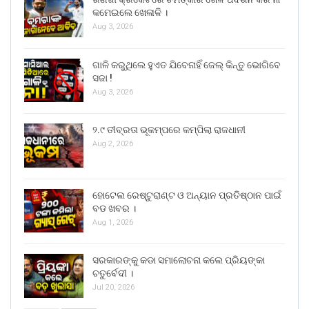
କମେଇଲେ ଖେଳାଳି ।
Aug 3, 2026
ଗାଳି କରୁଥିଲେ ହୁଏତ ଯିବେନାହିଁ ଜେଲ୍ କିନ୍ତୁ ଭୋଗିବେ
ସଜା !
Aug 3, 2026
୨.୯ ତୀବ୍ରତା ଭୂକମ୍ପରେ କମ୍ପିଲା ରାଜଧାନୀ
Aug 2, 2026
ହୋଟେଲ ରେଷ୍ଟୁରାଣ୍ଟ ଓ ଅନ୍ୟାନ ପ୍ରତିଷ୍ଠାନ ପାଇଁ
ବଡ ଖବର ।
Aug 1, 2026
ସରକାରଙ୍କୁ କଡା ସମାଲୋଚନା କଲେ ପ୍ରିୟଙ୍କା
ଚତୁର୍ବେଦୀ ।
Jul 20, 2026