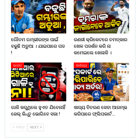
ଗୌତମ ଗମ୍ଭୀରଙ୍କ ପାଇଁ
ରଣଜୀ କ୍ରିକେଟରେ ଚମତ୍କାର
ବଢୁଛି ଅଡୁଆ । ଯାଇପାରେ ପଦ
ଖେଳ ପଦର୍ଶନ କରି ନା
!
କମେଇଲେ ଖେଳାଳି ।
ଭାରତ
ଵାଣିଜ୍ୟ
ଗାଳି କରୁଥିଲେ ହୁଏତ ଯିବେନାହିଁ
ଖାଦ୍ୟ ବିତରଣ ସେବା ଆରମ୍ଭ
ଜେଲ୍ କିନ୍ତୁ ଭୋଗିବେ ସଜା !
କରିପାରେ ଫ୍ଲିପକାର୍ଟ…
PREV
NEXT