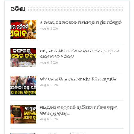
ଓଡିଶା
୫ ଉପାୟ ବଦଳାଇଦେବ ଆପଣଙ୍କ ଆର୍ଥିକ ପରିସ୍ଥିତି
Aug 6, 2026
ଆର୍.ଉଦୟଗିରି ପୋଲିସର ବଡ଼ ସଫଳତା, ଗଞ୍ଜେଇ
କାରବାରରେ ୨ ଗିରଫ
Aug 6, 2026
ଭୀମ ଭୋଇ ଭିନ୍ନକ୍ଷମ ସାମର୍ଥ୍ୟ ଶିବିର ଅନୁଷ୍ଠିତ
Aug 6, 2026
ମାନ୍ୟବର ରାଷ୍ଟ୍ରପତି ଦ୍ରୌପଦୀ ମୁର୍ମୁଙ୍କ ଦ୍ୱାରା
ଜଗଦଗୁରୁ କୃପାଳୁ…
Aug 6, 2026