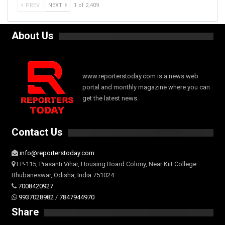
PREV
NEXT
1 of 2,409
About Us
www.reporterstoday.com is a news web
portal and monthly magazine where you can
get the latest news.
Contact Us
info@reporterstoday.com
LP-115, Prasanti Vihar, Housing Board Colony, Near Kiit College
Bhubaneswar, Odisha, India 751024
7008420927
9937028982
/
7847944970
Share