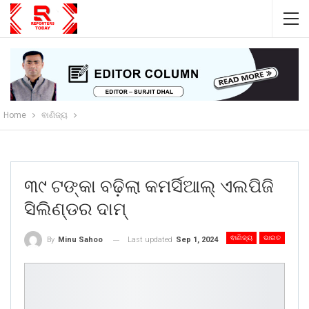
Home
ଵାଣିଜ୍ୟ
୩୯ ଟଙ୍କା ବଢ଼ିଲା କମର୍ସିଆଲ୍ ଏଲପିଜି
ସିଲିଣ୍ଡର ଦାମ୍
ଵାଣିଜ୍ୟ
ଭାରତ
Last updated
Sep 1, 2024
By
Minu Sahoo