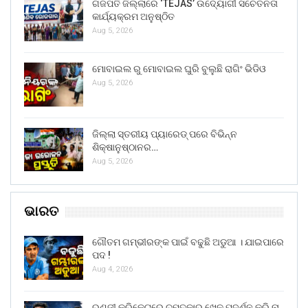
ଗଜପତି ଜିଲ୍ଲାରେ ‘TEJAS’ ଉଦ୍ୟୋଗୀ ସଚେତନତା
କାର୍ଯ୍ୟକ୍ରମ ଅନୁଷ୍ଠିତ
Aug 5, 2026
ମୋବାଇଲ ରୁ ମୋବାଇଲ ଘୁରି ବୁଲୁଛି ରାଗିଂ ଭିଡିଓ
Aug 5, 2026
ଜିଲ୍ଲା ସ୍ତରୀୟ ପ୍ୟାରେଡ୍ ପରେ ବିଭିନ୍ନ
ଶିକ୍ଷାନୁଷ୍ଠାନର…
Aug 5, 2026
ଭାରତ
ଗୌତମ ଗମ୍ଭୀରଙ୍କ ପାଇଁ ବଢୁଛି ଅଡୁଆ । ଯାଇପାରେ
ପଦ !
Aug 4, 2026
ରଣଜୀ କ୍ରିକେଟରେ ଚମତ୍କାର ଖେଳ ପଦର୍ଶନ କରି ନା