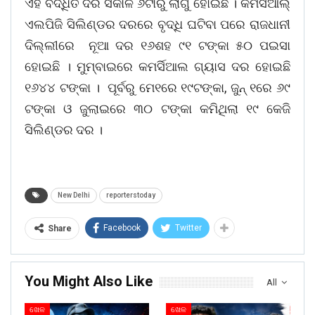
ଏହି ବର୍ଦ୍ଧିତ ଦର ସକାଳ ୬ଟାରୁ ଲାଗୁ ହୋଇଛି । କମର୍ସିଆଲ୍
ଏଲପିଜି ସିଲିଣ୍ଡର ଦରରେ ବୃଦ୍ଧି ଘଟିବା ପରେ ରାଜଧାନୀ
ଦିଲ୍ଲୀରେ ନୂଆ ଦର ୧୬ଶହ ୯୧ ଟଙ୍କା ୫୦ ପଇସା
ହୋଇଛି । ମୁମ୍ବାଇରେ କମର୍ସିଆଲ ଗ୍ୟାସ ଦର ହୋଇଛି
୧୬୪୪ ଟଙ୍କା । ପୂର୍ବରୁ ମେ୧ରେ ୧୯ଟଙ୍କା, ଜୁନ୍ ୧ରେ ୬୯
ଟଙ୍କା ଓ ଜୁଲାଇରେ ୩୦ ଟଙ୍କା କମିଥିଲା ୧୯ କେଜି
ସିଲିଣ୍ଡର ଦର ।
New Delhi
reporterstoday
Facebook
Twitter
Share
You Might Also Like
All
ଖେଳ
ଖେଳ