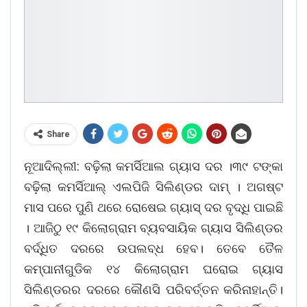
Share
ନୂଆଦିଲ୍ଲୀ: ବଢ଼ିଲା କମର୍ସିଆଲ ଗ୍ୟାସ ଦର ।୩୯ ଟଙ୍କା
ବଢ଼ିଲା କମର୍ସିଆଲ୍ ଏଲପିଜି ସିଲିଣ୍ଡର ଦାମ୍‌ । ଅଗଷ୍ଟ
ମାସ ପରେ ପୁଣି ଥରେ ରୋଷେଇ ଗ୍ୟାସ୍ ଦର ବୃଦ୍ଧି ପାଇଛି
। ଆଜିଠୁ ୧୯ କିଲୋଗ୍ରାମ ବ୍ୟବସାୟିକ ଗ୍ୟାସ ସିଲିଣ୍ଡର
ବର୍ଦ୍ଧିତ ଦରରେ ଉପଲବ୍ଧ ହେବ। ତେବେ ତୈଳ
କମ୍ପାନୀଗୁଡିକ ୧୪ କିଲୋଗ୍ରାମ ଘରୋଇ ଗ୍ୟାସ
ସିଲିଣ୍ଡରର ଦରରେ କୌଣସି ପରିବର୍ତ୍ତନ କରିନାହାନ୍ତି।