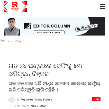
Home
ବିଶ୍ୱ
ଗତ ୨୪ ଘଣ୍ଟାରେ ବେଜିଂରୁ ୫୩
ଓମିକ୍ରନ୍ ଚିହ୍ନଟ
ଗତ ଏକ ମାସ ଧରି ଚୀନ୍‌ର ସାଂଘାଇ ସହରରେ କର୍ଫ୍ୟୁ
ଭଳି ପରିସ୍ଥିତି ଲାଗି ରହିଛି ।
ବିଶ୍ୱ
By
Reporters Today Bureau
Last updated
May 5, 2022