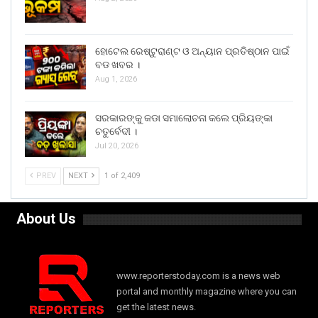
ହୋଟେଲ ରେଷ୍ଟୁରାଣ୍ଟ ଓ ଅନ୍ୟାନ ପ୍ରତିଷ୍ଠାନ ପାଇଁ
ବଡ ଖବର ।
Aug 1, 2026
ସରକାରଙ୍କୁ କଡା ସମାଲୋଚନା କଲେ ପ୍ରିୟଙ୍କା
ଚତୁର୍ବେଦୀ ।
Jul 20, 2026
PREV
NEXT
1 of 2,409
About Us
www.reporterstoday.com is a news web
portal and monthly magazine where you can
get the latest news.