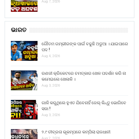
Aug 7, 2026
ଭାରତ
ଗୌତମ ଗମ୍ଭୀରଙ୍କ ପାଇଁ ବଢୁଛି ଅଡୁଆ । ଯାଇପାରେ
ପଦ !
Aug 4, 2026
ରଣଜୀ କ୍ରିକେଟରେ ଚମତ୍କାର ଖେଳ ପଦର୍ଶନ କରି ନା
କମେଇଲେ ଖେଳାଳି ।
Aug 3, 2026
ଗାଳି କରୁଥିଲେ ହୁଏତ ଯିବେନାହିଁ ଜେଲ୍ କିନ୍ତୁ ଭୋଗିବେ
ସଜା !
Aug 3, 2026
୨.୯ ତୀବ୍ରତା ଭୂକମ୍ପରେ କମ୍ପିଲା ରାଜଧାନୀ
Aug 2, 2026