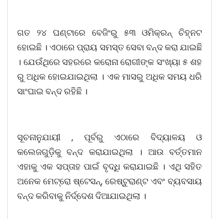
ଗତ ୨୪ ଘଣ୍ଟାରେ ବେଜିଂରୁ ୫୩ ଓମିକ୍ରନ୍ ଚିହ୍ନଟ
ହୋଇଛି । ଏଠାରେ ପ୍ରାୟ ସମସ୍ତ ସେବା ବନ୍ଦ କରା ଯାଇଛି
। ଯେଉଁଥିରେ ସହରରେ କରୋନା ରୋଗୀଙ୍କ ସଂଖ୍ୟା ୫ ଶହ
ରୁ ଅଧିକ ହୋଇଯାଇଥିଲା । ଏକ ମାସରୁ ଅଧିକ ସମୟ ଧରି
ସାଂଘାଇ ବନ୍ଦ ରହିଛି ।
ସୂଚନାନୁଯାୟୀ , ପୂର୍ବରୁ ଏଠାରେ ବିଦ୍ୟାଳୟ ଓ
କଲେଜଗୁଡ଼ିକୁ ବନ୍ଦ କରାଯାଇଥିଲା । ଆଉ ବର୍ତ୍ତମାନ
ଏହାକୁ ଏକ ସପ୍ତାହ ପାଇଁ ବୃଦ୍ଧି କରାଯାଇଛି । ଏଥି ସହିତ
ଅନେକ ମେଟ୍ରୋ ଷ୍ଟେସନ୍, ରେଷ୍ଟୁରାଣ୍ଟ ଏବଂ ବ୍ୟବସାୟ
ବନ୍ଦ କରିବାକୁ ନିର୍ଦ୍ଦେଶ ଦିଆଯାଇଥିଲା ।