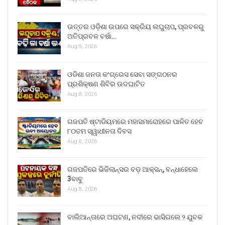
ଉତ୍ତର ଓଡ଼ିଶା ଉପରେ ସକ୍ରିୟ ଲଘୁଚାପ, ପ୍ରବଳରୁ
ଅତିପ୍ରବଳ ବର୍ଷା…
Aug 8, 2026
ଓଡିଶା ଜନତା କଂଗ୍ରେସ ସେବା ସଙ୍ଗଠନର
ପ୍ରଶିକ୍ଷଣ ଶିବିର ଉଦଘାଟିତ
Aug 8, 2026
ଗଜପତି ଷ୍ଟାଡିୟମରେ ମହାସମାରୋହରେ ପାଳିତ ହେବ
୮୦ତମ ସ୍ୱାଧୀନତା ଦିବସ
Aug 8, 2026
ଗଜପତିରେ ଭିଜିଲାନ୍ସର ବଡ଼ ଆକ୍ସନ୍, ବନ୍ଧାହେଲେ
3ବାବୁ
Aug 8, 2026
ବାଲିଆନ୍ତାରେ ଅଘଟଣ, ନଦୀରେ ଭାସିଗଲେ ୨ ଯୁବକ