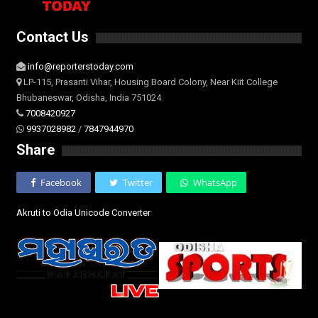
Contact Us
info@reporterstoday.com
LP-115, Prasanti Vihar, Housing Board Colony, Near Kiit College
Bhubaneswar, Odisha, India 751024
7008420927
9937028982
/
7847944970
Share
Facebook
Twitter
WhatsApp
Akruti to Odia Unicode Converter