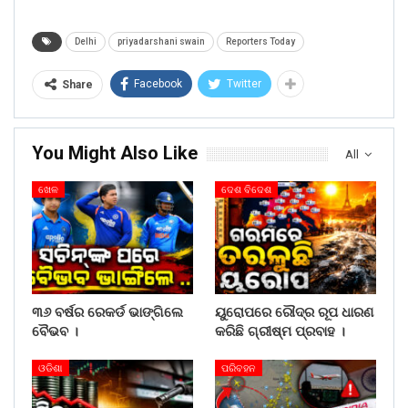
Delhi
priyadarshani swain
Reporters Today
Facebook
Twitter
Share
You Might Also Like
All
ଖେଳ
ଦେଶ ବିଦେଶ
୩୬ ବର୍ଷର ରେକର୍ଡ ଭାଙ୍ଗିଲେ
ୟୁରୋପରେ ରୌଦ୍ର ରୂପ ଧାରଣ
ବୈଭବ ।
କରିଛି ଗ୍ରୀଷ୍ମ ପ୍ରବାହ ।
ଓଡିଶା
ପରିବହନ