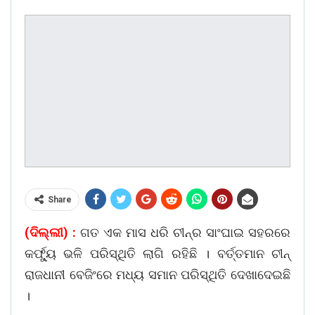
Share
(ଦିଲ୍ଲୀ) :
ଗତ ଏକ ମାସ ଧରି ଚୀନ୍‌ର ସାଂଘାଇ ସହରରେ
କର୍ଫ୍ୟୁ ଭଳି ପରିସ୍ଥିତି ଲାଗି ରହିଛି । ବର୍ତ୍ତମାନ ଚୀନ୍
ରାଜଧାନୀ ବେଜିଂରେ ମଧ୍ୟ ସମାନ ପରିସ୍ଥିତି ଦେଖାଦେଇଛି
।