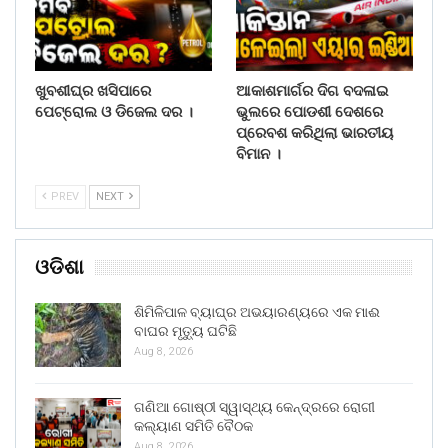
ଖୁବଶୀଘ୍ର ଖସିପାରେ
ଆକାଶମାର୍ଗର ଦିଗ ବଦଳାଇ
ପେଟ୍ରୋଲ ଓ ଡିଜେଲ ଦର ।
ଭୁଲରେ ପୋଡଶୀ ଦେଶରେ
ପ୍ରେବଶ କରିଥିଲା ଭାରତୀୟ
ବିମାନ ।
PREV
NEXT
ଓଡିଶା
ଶିମିଳିପାଳ ବ୍ୟାଘ୍ର ଅଭୟାରଣ୍ୟରେ ଏକ ମାଈ
ବାଘର ମୃତ୍ୟୁ ଘଟିଛି
Aug 8, 2026
ଗଣିଆ ଗୋଷ୍ଠୀ ସ୍ୱାସ୍ଥ୍ୟ କେନ୍ଦ୍ରରେ ରୋଗୀ
କଲ୍ୟାଣ ସମିତି ବୈଠକ
Aug 8, 2026