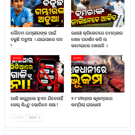
ଗୌତମ ଗମ୍ଭୀରଙ୍କ ପାଇଁ
ରଣଜୀ କ୍ରିକେଟରେ ଚମତ୍କାର
ବଢୁଛି ଅଡୁଆ । ଯାଇପାରେ ପଦ
ଖେଳ ପଦର୍ଶନ କରି ନା
!
କମେଇଲେ ଖେଳାଳି ।
ଭାରତ
ଭାରତ
ଗାଳି କରୁଥିଲେ ହୁଏତ ଯିବେନାହିଁ
୨.୯ ତୀବ୍ରତା ଭୂକମ୍ପରେ
ଜେଲ୍ କିନ୍ତୁ ଭୋଗିବେ ସଜା !
କମ୍ପିଲା ରାଜଧାନୀ
PREV
NEXT