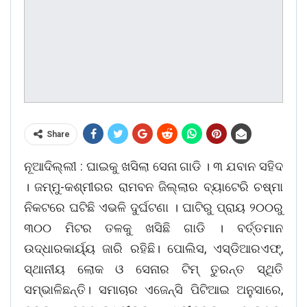
Share
ନୂଆଦିଲ୍ଲୀ : ଘାଇକୁ ଖସିଲା ସେନା ଗାଡି । ୩ ଯବାନ ସହିଦ
। ଜମ୍ମୁ-କଶ୍ମୀରର ରାମବନ ଜିଲ୍ଲାର ବ୍ୟାଟେରି ଚଷ୍ମା
ନିକଟରେ ଘଟିଛି ଏଭଳି ଦୁର୍ଘଟଣା । ଘାଟିରୁ ପ୍ରାୟ ୨୦୦ରୁ
୩୦୦ ମିଟର ତଳକୁ ଖସିଛି ଗାଡି । ବର୍ତ୍ତମାନ
ଉଦ୍ଧାରକାର୍ୟ୍ୟ ଜାରି ରହିଛି। ପୋଲିସ, ଏସ୍ଡିଆରଏଫ୍,
ସ୍ଥାନୀୟ ଲୋକ ଓ ସେନାର ଟିମ୍ ତୁରନ୍ତ ସ୍ଥିତି
ସମ୍ଭାଳିଛନ୍ତି। ସମାଚାର ଏଜେନ୍ସି ପିଟିଆଇ ଅନୁସାରେ,