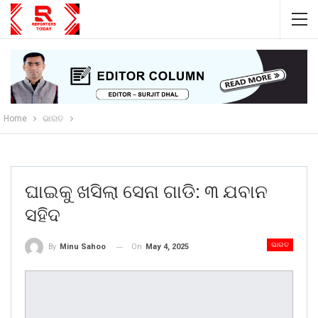
Home
ଭାରତ
ଘାଇକୁ ଖସିଲା ସେନା ଗାଡି: ୩ ଯବାନ
ସହିଦ
ଭାରତ
On
May 4, 2025
By
Minu Sahoo