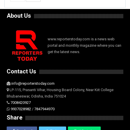
About Us
www.reporterstoday.com is a news web
portal and monthly magazine where you can
get the latest news.
Contact Us
info@reporterstoday.com
LP-115, Prasanti Vihar, Housing Board Colony, Near Kiit College
Bhubaneswar, Odisha, India 751024
7008420927
9937028982
/
7847944970
Share