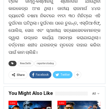
ଟ୍ରକ ଜମ୍ମୁ-କଶ୍ମୀରରୁ ଶ୍ରୀନଗର ଯାଉଥିବା
କାରକେଡ୍ର ଅଂଶ ଥିଲା। ଜାତୀୟ ରାଜମାର୍ଗ ୪୪ର
ବ୍ୟାଟେରି ଚଷମା ନିକଟରେ ୧୧ଟା ୩୦ ମିନିଟ୍ରେ ଏହି
ଦୁର୍ଘଟଣା ଘଟିଥିଲା। ଦୁର୍ଘଟଣା ପରେ ତୁରନ୍ତ, ଏସ୍ଡିଆର୍ଏଫ୍,
ପୋଲିସ, ସେନା ଏବଂ ସ୍ଥାନୀୟ ସଚ୍ଛୋସେବକମାନଙ୍କ
ଦ୍ୱାରା ଉଦ୍ଧାର କାର୍ଯ୍ୟ ଆରମ୍ଭ କରାଯାଇଥିଲା।
ବର୍ତ୍ତମାନ ଶହୀଦ ଯବାନଙ୍କ ମୃତଦେହ ବାହାର କରିବା
ପାଇଁ କାମ ଚାଲିଛି।
New Delhi
reporterstoday
Facebook
Twitter
Share
You Might Also Like
All
ଖେଳ
ଖେଳ