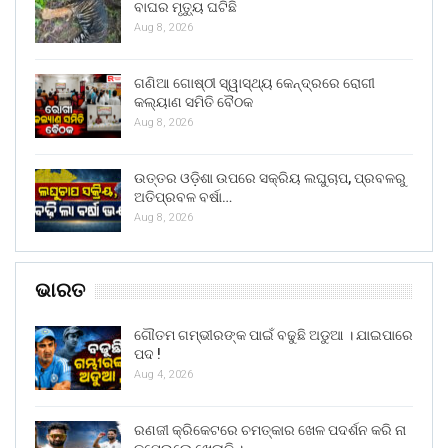
ବାଘର ମୃତ୍ୟୁ ଘଟିଛି
Aug 8, 2026
ଗଣିଆ ଗୋଷ୍ଠୀ ସ୍ୱାସ୍ଥ୍ୟ କେନ୍ଦ୍ରରେ ରୋଗୀ
କଲ୍ୟାଣ ସମିତି ବୈଠକ
Aug 8, 2026
ଉତ୍ତର ଓଡ଼ିଶା ଉପରେ ସକ୍ରିୟ ଲଘୁଚାପ, ପ୍ରବଳରୁ
ଅତିପ୍ରବଳ ବର୍ଷା…
Aug 8, 2026
ଭାରତ
ଗୌତମ ଗମ୍ଭୀରଙ୍କ ପାଇଁ ବଢୁଛି ଅଡୁଆ । ଯାଇପାରେ
ପଦ !
Aug 4, 2026
ରଣଜୀ କ୍ରିକେଟରେ ଚମତ୍କାର ଖେଳ ପଦର୍ଶନ କରି ନା