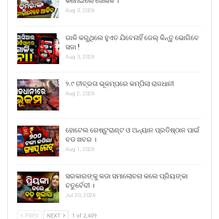
କମେଇଲେ ଖେଳାଳି ।
Aug 3, 2026
ଗାଳି କରୁଥିଲେ ହୁଏତ ଯିବେନାହିଁ ଜେଲ୍ କିନ୍ତୁ ଭୋଗିବେ
ସଜା !
Aug 3, 2026
୨.୯ ତୀବ୍ରତା ଭୂକମ୍ପରେ କମ୍ପିଲା ରାଜଧାନୀ
Aug 2, 2026
ହୋଟେଲ ରେଷ୍ଟୁରାଣ୍ଟ ଓ ଅନ୍ୟାନ ପ୍ରତିଷ୍ଠାନ ପାଇଁ
ବଡ ଖବର ।
Aug 1, 2026
ସରକାରଙ୍କୁ କଡା ସମାଲୋଚନା କଲେ ପ୍ରିୟଙ୍କା
ଚତୁର୍ବେଦୀ ।
Jul 20, 2026
PREV
NEXT
1 of 2,409