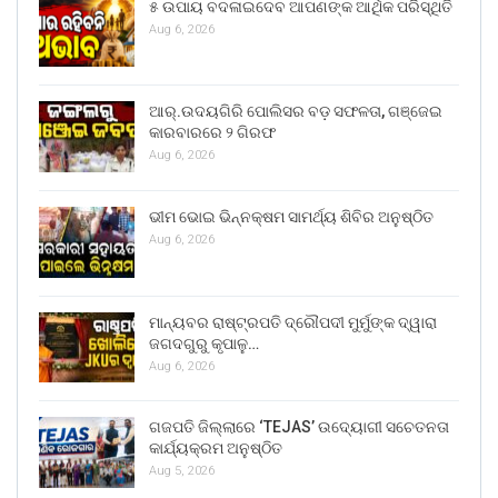
୫ ଉପାୟ ବଦଳାଇଦେବ ଆପଣଙ୍କ ଆର୍ଥିକ ପରିସ୍ଥିତି
Aug 6, 2026
ଆର୍.ଉଦୟଗିରି ପୋଲିସର ବଡ଼ ସଫଳତା, ଗଞ୍ଜେଇ
କାରବାରରେ ୨ ଗିରଫ
Aug 6, 2026
ଭୀମ ଭୋଇ ଭିନ୍ନକ୍ଷମ ସାମର୍ଥ୍ୟ ଶିବିର ଅନୁଷ୍ଠିତ
Aug 6, 2026
ମାନ୍ୟବର ରାଷ୍ଟ୍ରପତି ଦ୍ରୌପଦୀ ମୁର୍ମୁଙ୍କ ଦ୍ୱାରା
ଜଗଦଗୁରୁ କୃପାଳୁ…
Aug 6, 2026
ଗଜପତି ଜିଲ୍ଲାରେ ‘TEJAS’ ଉଦ୍ୟୋଗୀ ସଚେତନତା
କାର୍ଯ୍ୟକ୍ରମ ଅନୁଷ୍ଠିତ
Aug 5, 2026