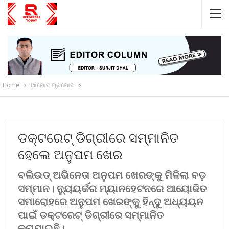
Home
ଆମୋଦ ପ୍ରମୋଦ
ଡକ୍ଟରେଟ୍ ଡିଗ୍ରୀରେ ସମ୍ମାନିତ
ହେଲେ ଅନୁପମ ଖେର
ବଲିଉଡ୍ ଅଭିନେତା ଅନୁପମ ଖେରଙ୍କୁ ମିଳିଲା ବଡ଼
ସମ୍ମାନ। ନ୍ୟୁୟର୍କର ମ୍ୟାନହେଟନରେ ଆୟୋଜିତ
ସମାରୋହରେ ଅନୁପମ ଖେରଙ୍କୁ ହିନ୍ଦୁ ଅଧ୍ୟୟନ
ପାଇଁ ଡକ୍ଟରେଟ୍ ଡିଗ୍ରୀରେ ସମ୍ମାନିତ
କରାଯାଇଛି।