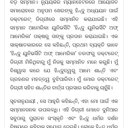
ବଡ଼ ସମ୍ମାନ। ନ୍ୟୁୟର୍କର ମ୍ୟାନହେଟନରେ ଆୟୋଜିତ
ସମାରୋହରେ ଅନୁପମ ଖେରଙ୍କୁ ହିନ୍ଦୁ ଅଧ୍ୟୟନ ପାଇଁ
ଡକ୍ଟରେଟ୍ ଡିଗ୍ରୀରେ ସମ୍ମାନିତ କରାଯାଇଛି। ଏହି
ସମ୍ମାନ ଆମେରିକା ୟୁନିଭର୍ସିଟି ‘ହିନ୍ଦୁ ୟୁନିଭର୍ସିଟି ଅଫ୍
ଆମେରିକା’ ପକ୍ଷରୁ ତାଙ୍କୁ ପ୍ରଦାନ କରାଯାଇଛି। ଏକ
ସାକ୍ଷାତକାରରେ ସେ କହିଛନ୍ତି, ପ୍ରଥମ ବ୍ୟକ୍ତି ଭାବେ
‘ହିନ୍ଦୁ ୟୁନିଭର୍ସିଟି ଅଫ୍ ଆମେରିକା’ ତରଫରୁ ଡକ୍ଟରେଟ୍
ଡିଗ୍ରୀ ମିଳିଥିବାରୁ ମୁଁ ନିଜକୁ ସମ୍ମାନିତ ମନେ କରୁଛି। ମୁଁ
ବିଶ୍ୱାସ କରେ ଯେ ହିନ୍ଦୁତ୍ୱରୁ ଆମେ ଶାନ୍ତି ଏବଂ
ଗ୍ରହଣର ମହତ୍ତ୍ୱ ବୁଝିପାରିବା। ମୁଁ ମୋର ଡକ୍ଟରେଟ୍
ଡିଗ୍ରୀ ସହିତ ଶାନ୍ତିର ବାର୍ତ୍ତା ପ୍ରସାର କରିବାକୁ ଚାହୁଁଛି।
ସୂଚନାନୁଯାୟୀ , ସେ ଆହୁରି କହିଛନ୍ତି, ଏହା ମୋ ପାଇଁ ଏକ
ସମ୍ମାନଜନକ ଉପଲବ୍ଧି। ଏହି ଡିଗ୍ରୀ ମୋତେ ଦୁନିଆର
ସବୁଠାରୁ ପୁରାତନ ସଂସ୍କୃତି ଏବଂ ହିନ୍ଦୁ ଧର୍ମର ଦର୍ଶନ
ବିଷୟରେ କହିବାକୁ ସୁଯୋଗ ଦେଇଛି। ଲୋକେ ହିନ୍ଦୁ ଧର୍ମର