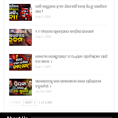
ଗାଳି କରୁଥିଲେ ହୁଏତ ଯିବେନାହିଁ ଜେଲ୍ କିନ୍ତୁ ଭୋଗିବେ
ସଜା !
Aug 3, 2026
୨.୯ ତୀବ୍ରତା ଭୂକମ୍ପରେ କମ୍ପିଲା ରାଜଧାନୀ
Aug 2, 2026
ହୋଟେଲ ରେଷ୍ଟୁରାଣ୍ଟ ଓ ଅନ୍ୟାନ ପ୍ରତିଷ୍ଠାନ ପାଇଁ
ବଡ ଖବର ।
Aug 1, 2026
ସରକାରଙ୍କୁ କଡା ସମାଲୋଚନା କଲେ ପ୍ରିୟଙ୍କା
ଚତୁର୍ବେଦୀ ।
Jul 20, 2026
PREV
NEXT
1 of 2,409