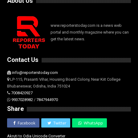
About Us
www.reporterstoday.com is a news web
portal and monthly magazine where you can
get the latest news.
Contact Us
info@reporterstoday.com
LP-115, Prasanti Vihar, Housing Board Colony, Near Kiit College
Bhubaneswar, Odisha, India 751024
7008420927
9937028982
/
7847944970
Share
Facebook
Twitter
WhatsApp
Akruti to Odia Unicode Converter