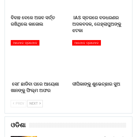
ବିବାହ ବେଳେ ଅଜବ ସର୍ତ୍ତ
IAS ସ୍ତରରେ ବଡଧରଣର
ରଖିଥିଲେ କାଜୋଲ
ଅଦଳବଦଳ, ଗେହ୍ଲାପୁଅଙ୍କୁ
ଝଟକା
ଆମୋଦ ପ୍ରମୋଦ
ଆମୋଦ ପ୍ରମୋଦ
ସୋ’ ଛାଡିବା ପରେ ଆୟେଶା
ଦୀପିକାଙ୍କୁ ଶୁଭେଚ୍ଛାର ସୁଅ
ଖାନଙ୍କୁ ଫିଲ୍ମ ଅଫର
PREV
NEXT
ଓଡିଶା