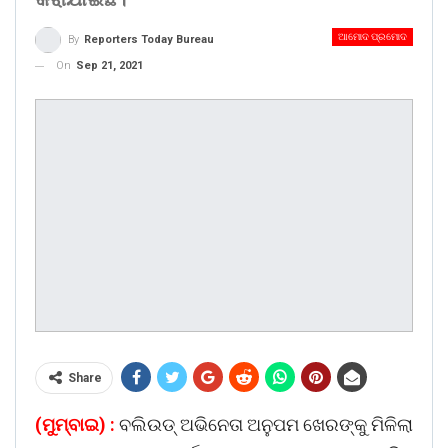
ଆମୋଦ ପ୍ରମୋଦ
By
Reporters Today Bureau
On
Sep 21, 2021
Share
(ମୁମ୍ବାଇ) :
ବଲିଉଡ୍ ଅଭିନେତା ଅନୁପମ ଖେରଙ୍କୁ ମିଳିଲା