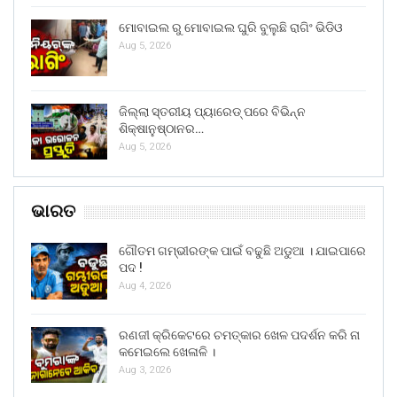
ମୋବାଇଲ ରୁ ମୋବାଇଲ ଘୁରି ବୁଲୁଛି ରାଗିଂ ଭିଡିଓ
Aug 5, 2026
ଜିଲ୍ଲା ସ୍ତରୀୟ ପ୍ୟାରେଡ୍ ପରେ ବିଭିନ୍ନ
ଶିକ୍ଷାନୁଷ୍ଠାନର…
Aug 5, 2026
ଭାରତ
ଗୌତମ ଗମ୍ଭୀରଙ୍କ ପାଇଁ ବଢୁଛି ଅଡୁଆ । ଯାଇପାରେ
ପଦ !
Aug 4, 2026
ରଣଜୀ କ୍ରିକେଟରେ ଚମତ୍କାର ଖେଳ ପଦର୍ଶନ କରି ନା
କମେଇଲେ ଖେଳାଳି ।
Aug 3, 2026