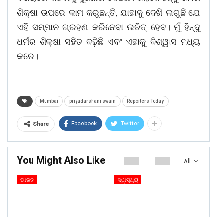
ଶିକ୍ଷା ଉପରେ କାମ କରୁଛନ୍ତି, ଯାହାକୁ ଦେଖି ଲାଗୁଛି ଯେ
ଏହି ସମ୍ମାନ ଗ୍ରହଣ କରିନେବା ଉଚିତ୍ ହେବ। ମୁଁ ହିନ୍ଦୁ
ଧର୍ମର ଶିକ୍ଷା ସହିତ ବଢ଼ିଛି ଏବଂ ଏହାକୁ ବିଶ୍ୱାସ ମଧ୍ୟ
କରେ।
Mumbai
priyadarshani swain
Reporters Today
Facebook
Twitter
Share
You Might Also Like
All
ଭାରତ
ସ୍ୱାସ୍ଥ୍ୟ