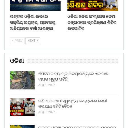
ଉତ୍ତର ଓଡ଼ିଶା ଉପରେ
ଓଡିଶା ଜନତା କଂଗ୍ରେସ ସେବା
ସକ୍ରିୟ ଲଘୁଚାପ, ପ୍ରବଳରୁ
ସଙ୍ଗଠନର ପ୍ରଶିକ୍ଷଣ ଶିବିର
ଅତିପ୍ରବଳ ବର୍ଷା ଆଶଙ୍କା
ଉଦଘାଟିତ
PREV
NEXT
ଓଡିଶା
ଶିମିଳିପାଳ ବ୍ୟାଘ୍ର ଅଭୟାରଣ୍ୟରେ ଏକ ମାଈ
ବାଘର ମୃତ୍ୟୁ ଘଟିଛି
Aug 8, 2026
ଗଣିଆ ଗୋଷ୍ଠୀ ସ୍ୱାସ୍ଥ୍ୟ କେନ୍ଦ୍ରରେ ରୋଗୀ
କଲ୍ୟାଣ ସମିତି ବୈଠକ
Aug 8, 2026
ଉତ୍ତର ଓଡ଼ିଶା ଉପରେ ସକ୍ରିୟ ଲଘୁଚାପ, ପ୍ରବଳରୁ