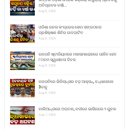
ଅତିପ୍ରବଳ ବର୍ଷା…
Aug 8, 2026
ଓଡିଶା ଜନତା କଂଗ୍ରେସ ସେବା ସଙ୍ଗଠନର
ପ୍ରଶିକ୍ଷଣ ଶିବିର ଉଦଘାଟିତ
Aug 8, 2026
ଗଜପତି ଷ୍ଟାଡିୟମରେ ମହାସମାରୋହରେ ପାଳିତ ହେବ
୮୦ତମ ସ୍ୱାଧୀନତା ଦିବସ
Aug 8, 2026
ଗଜପତିରେ ଭିଜିଲାନ୍ସର ବଡ଼ ଆକ୍ସନ୍, ବନ୍ଧାହେଲେ
3ବାବୁ
Aug 8, 2026
ବାଲିଆନ୍ତାରେ ଅଘଟଣ, ନଦୀରେ ଭାସିଗଲେ ୨ ଯୁବକ
Aug 7, 2026