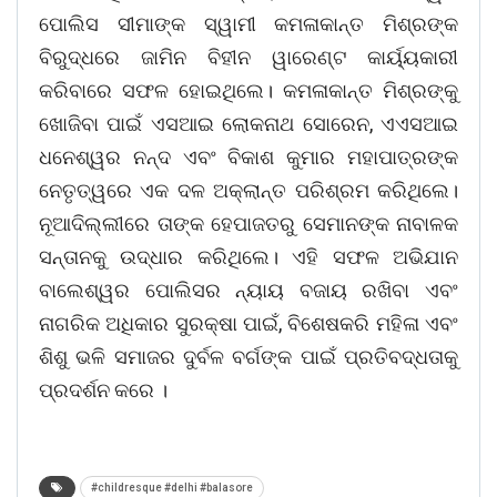
ପୋଲିସ ସୀମାଙ୍କ ସ୍ୱାମୀ କମଳାକାନ୍ତ ମିଶ୍ରଙ୍କ
ବିରୁଦ୍ଧରେ ଜାମିନ ବିହୀନ ୱାରେଣ୍ଟ କାର୍ୟ୍ୟକାରୀ
କରିବାରେ ସଫଳ ହୋଇଥିଲେ। କମଳାକାନ୍ତ ମିଶ୍ରଙ୍କୁ
ଖୋଜିବା ପାଇଁ ଏସଆଇ ଲୋକନାଥ ସୋରେନ, ଏଏସଆଇ
ଧନେଶ୍ୱର ନନ୍ଦ ଏବଂ ବିକାଶ କୁମାର ମହାପାତ୍ରଙ୍କ
ନେତୃତ୍ୱରେ ଏକ ଦଳ ଅକ୍ଲାନ୍ତ ପରିଶ୍ରମ କରିଥିଲେ।
ନୂଆଦିଲ୍ଲୀରେ ତାଙ୍କ ହେପାଜତରୁ ସେମାନଙ୍କ ନାବାଳକ
ସନ୍ତାନକୁ ଉଦ୍ଧାର କରିଥିଲେ। ଏହି ସଫଳ ଅଭିଯାନ
ବାଲେଶ୍ୱର ପୋଲିସର ନ୍ୟାୟ ବଜାୟ ରଖିବା ଏବଂ
ନାଗରିକ ଅଧିକାର ସୁରକ୍ଷା ପାଇଁ, ବିଶେଷକରି ମହିଳା ଏବଂ
ଶିଶୁ ଭଳି ସମାଜର ଦୁର୍ବଳ ବର୍ଗଙ୍କ ପାଇଁ ପ୍ରତିବଦ୍ଧତାକୁ
ପ୍ରଦର୍ଶନ କରେ ।
#childresque #delhi #balasore