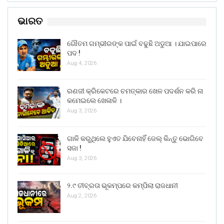
ଭାରତ
ଗୌତମ ଗମ୍ଭୀରଙ୍କ ପାଇଁ ବଢୁଛି ଅଡୁଆ । ଯାଇପାରେ
ପଦ !
Aug 4, 2026
ରଣଜୀ କ୍ରିକେଟରେ ଚମତ୍କାର ଖେଳ ପଦର୍ଶନ କରି ନା
କମେଇଲେ ଖେଳାଳି ।
Aug 3, 2026
ଗାଳି କରୁଥିଲେ ହୁଏତ ଯିବେନାହିଁ ଜେଲ୍ କିନ୍ତୁ ଭୋଗିବେ
ସଜା !
Aug 3, 2026
୨.୯ ତୀବ୍ରତା ଭୂକମ୍ପରେ କମ୍ପିଲା ରାଜଧାନୀ
Aug 2, 2026