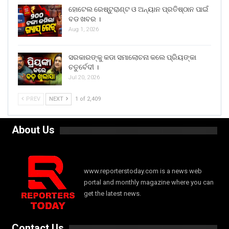
ହୋଟେଲ ରେଷ୍ଟୁରାଣ୍ଟ ଓ ଅନ୍ୟାନ ପ୍ରତିଷ୍ଠାନ ପାଇଁ
ବଡ ଖବର ।
Aug 1, 2026
ସରକାରଙ୍କୁ କଡା ସମାଲୋଚନା କଲେ ପ୍ରିୟଙ୍କା
ଚତୁର୍ବେଦୀ ।
Jul 20, 2026
PREV
NEXT
1 of 2,409
About Us
www.reporterstoday.com is a news web
portal and monthly magazine where you can
get the latest news.
Contact Us