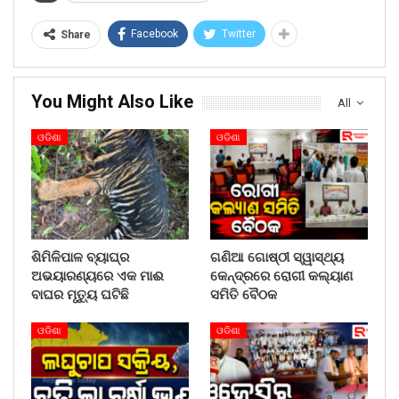
Facebook
Twitter
Share
You Might Also Like
All
ଓଡିଶା
ଓଡିଶା
ଶିମିଳିପାଳ ବ୍ୟାଘ୍ର
ଗଣିଆ ଗୋଷ୍ଠୀ ସ୍ୱାସ୍ଥ୍ୟ
ଅଭୟାରଣ୍ୟରେ ଏକ ମାଈ
କେନ୍ଦ୍ରରେ ରୋଗୀ କଲ୍ୟାଣ
ବାଘର ମୃତ୍ୟୁ ଘଟିଛି
ସମିତି ବୈଠକ
ଓଡିଶା
ଓଡିଶା