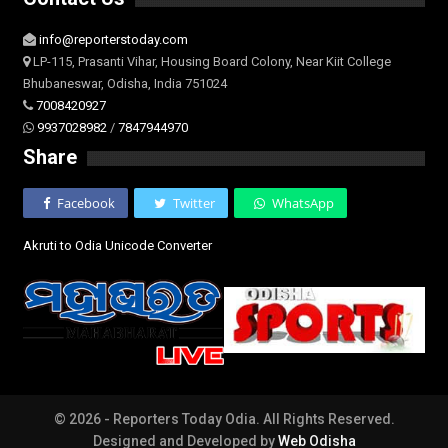
info@reporterstoday.com
LP-115, Prasanti Vihar, Housing Board Colony, Near Kiit College
Bhubaneswar, Odisha, India 751024
7008420927
9937028982
/
7847944970
Share
Facebook
Twitter
WhatsApp
Akruti to Odia Unicode Converter
© 2026 - Reporters Today Odia. All Rights Reserved.
Designed and Developed by
Web Odisha