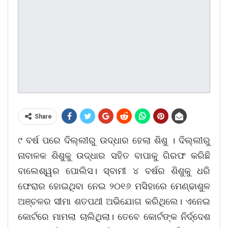
Share
୯ ବର୍ଷ ପରେ ଦିଲ୍ଲୀରୁ ଉଦ୍ଧାର ହେଲା ଶିଶୁ । ଦିଲ୍ଲୀରୁ
ନାବାଳକ ଶିଶୁକୁ ଉଦ୍ଧାର ସହିତ ବାପାକୁ ଗିରଫ କରିଛି
ବାଲେଶ୍ୱର ପୋଲିସ। ସ୍ବାମୀ ୪ ବର୍ଷର ଶିଶୁକୁ ଧରି
ଫେରାର ହୋଇଥିବା ନେଇ ୨୦୧୬ ମସିହାରେ ମେଣ୍ଢାଶୁଳ
ଅଞ୍ଚଳର ସୀମା ଶତପଥୀ ଅଭିଯୋଗ କରିଥିଲେ। ଏନେଇ
କୋର୍ଟରେ ମାମଲା ଚାଲିଥିଲା। ତେବେ କୋର୍ଟଙ୍କ ନିର୍ଦ୍ଦେଶ