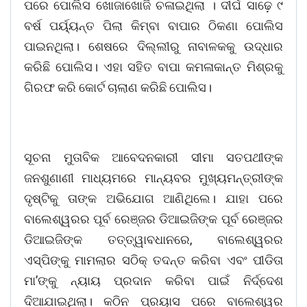
ପରେ ପୋଲିସ ଖୋଜାଖୋଜି ଚଳାଇଥିଲା । ଦୀର୍ଘ ସାଢ଼େ ୯
ବର୍ଷ ପର୍ୟ୍ୟନ୍ତ ପିଲା କିମ୍ବା ବାପାର ଠିକଣା ପୋଲିସ
ପାଇନଥିଲା। ଶେଷରେ ଦିଲ୍ଲୀରୁ ନାବାଳକକୁ ଉଦ୍ଧାର
କରିଛି ପୋଲିସ। ଏହା ସହିତ ବାପା କମଳାକାନ୍ତ ମିଶ୍ରକୁ
ଗିରଫ କରି କୋର୍ଟ ଚାଲାଣ କରିଛି ପୋଲିସ।
ସୂଚନା ମୁତାବିକ ଆବେଦନକାରୀ ସୀମା ସତପଥୀଙ୍କ
ଜନଶୁଣାଣୀ ମାଧ୍ୟମରେ ମାନ୍ୟବର ମୁଖ୍ୟମନ୍ତ୍ରୀଙ୍କ
ଦୃଷ୍ଟିକୁ ତାଙ୍କ ଅଭିଯୋଗ ଆଣିଥିଲେ। ଯାହା ପରେ
ବାଲେଶ୍ୱରର ପୂର୍ବ ରେଞ୍ଜର ଡିଆଇଜିଙ୍କ ପୂର୍ବ ରେଞ୍ଜର
ଡିଆଇଜିଙ୍କ ତତ୍ତ୍ୱାବଧାନରେ, ବାଲେଶ୍ୱରର
ଏସ୍ପିଙ୍କୁ ମାମଲାର ସଠିକ୍ ତଦନ୍ତ କରିବା ଏବଂ ପୀଡିତା
ମା’ଙ୍କୁ ନ୍ୟାୟ ପ୍ରଦାନ କରିବା ପାଇଁ ନିର୍ଦ୍ଦେଶ
ଦିଆଯାଇଥିଲା। କଠିନ ପ୍ରୟାସ ପରେ ବାଲେଶ୍ୱର