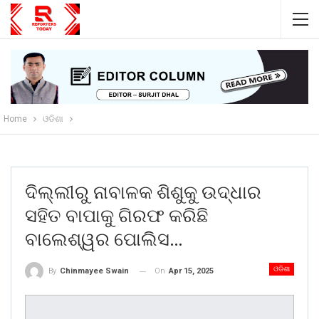
Home
ଓଡିଶା
ଦିଲ୍ଲୀରୁ ନାବାଳକ ଶିଶୁକୁ ଉଦ୍ଧାର
ସହିତ ବାପାକୁ ଗିରଫ କରିଛି
ବାଲେଶ୍ୱର ପୋଲିସ…
ଓଡିଶା
On
Apr 15, 2025
By
Chinmayee Swain