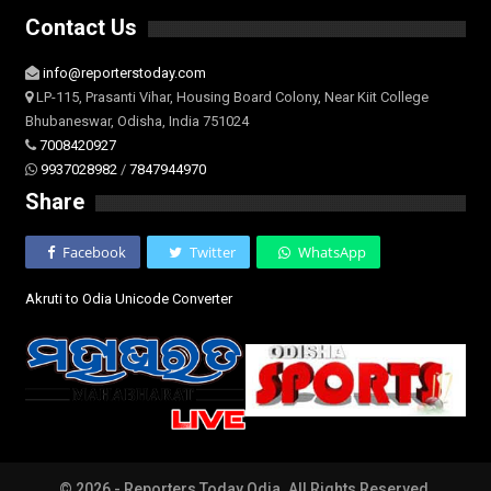
Contact Us
info@reporterstoday.com
LP-115, Prasanti Vihar, Housing Board Colony, Near Kiit College
Bhubaneswar, Odisha, India 751024
7008420927
9937028982
/
7847944970
Share
Facebook
Twitter
WhatsApp
Akruti to Odia Unicode Converter
© 2026 - Reporters Today Odia. All Rights Reserved.