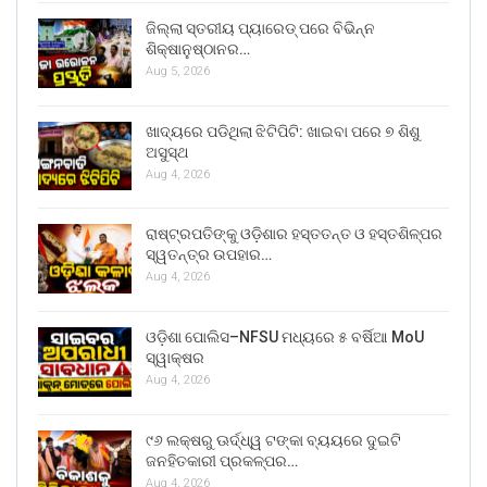
ଜିଲ୍ଲା ସ୍ତରୀୟ ପ୍ୟାରେଡ୍ ପରେ ବିଭିନ୍ନ
ଶିକ୍ଷାନୁଷ୍ଠାନର…
Aug 5, 2026
ଖାଦ୍ୟରେ ପଡିଥିଲା ଝିଟିପିଟି: ଖାଇବା ପରେ ୭ ଶିଶୁ
ଅସୁସ୍ଥ
Aug 4, 2026
ରାଷ୍ଟ୍ରପତିଙ୍କୁ ଓଡ଼ିଶାର ହସ୍ତତନ୍ତ ଓ ହସ୍ତଶିଳ୍ପର
ସ୍ୱତନ୍ତ୍ର ଉପହାର…
Aug 4, 2026
ଓଡ଼ିଶା ପୋଲିସ–NFSU ମଧ୍ୟରେ ୫ ବର୍ଷିଆ MoU
ସ୍ୱାକ୍ଷର
Aug 4, 2026
୯୬ ଲକ୍ଷରୁ ଊର୍ଦ୍ଧ୍ୱ ଟଙ୍କା ବ୍ୟୟରେ ଦୁଇଟି
ଜନହିତକାରୀ ପ୍ରକଳ୍ପର…
Aug 4, 2026