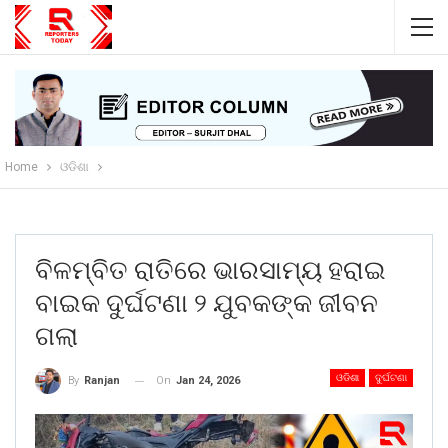
Home
ଓଡିଶା
ବିଳମ୍ବିତ ରାତିରେ ଭାରସାମ୍ୟ ହରାଇ
ବାଇକ ଦୁର୍ଘଟଣା ୨ ଯୁବକଙ୍କ ଜୀବନ
ଗଲା
ଓଡିଶା
ଦୁର୍ଘଟଣା
On
Jan 24, 2026
By
Ranjan