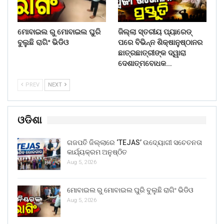
ମୋବାଇଲ ରୁ ମୋବାଇଲ ଘୁରି
ଜିଲ୍ଲା ସ୍ତରୀୟ ପ୍ୟାରେଡ୍
ବୁଲୁଛି ରାଗିଂ ଭିଡିଓ
ପରେ ବିଭିନ୍ନ ଶିକ୍ଷାନୁଷ୍ଠାନର
ଛାତ୍ରଛାତ୍ରୀଙ୍କ ଦ୍ୱାରା
ଦେଶାତ୍ମବୋଧକ…
PREV
NEXT
ଓଡିଶା
ଗଜପତି ଜିଲ୍ଲାରେ ‘TEJAS’ ଉଦ୍ୟୋଗୀ ସଚେତନତା
କାର୍ଯ୍ୟକ୍ରମ ଅନୁଷ୍ଠିତ
Aug 5, 2026
ମୋବାଇଲ ରୁ ମୋବାଇଲ ଘୁରି ବୁଲୁଛି ରାଗିଂ ଭିଡିଓ
Aug 5, 2026