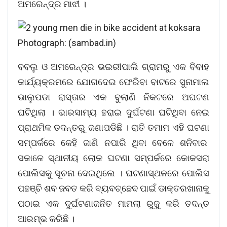
ଅମରେନ୍ଦ୍ର ମାଝୀ ।
ବବଲୁ ଓ ଅମରେନ୍ଦ୍ର ଭଇରୀପାଲି ଗ୍ରାମରୁ ଏକ ବିବାହ
କାର୍ଯ୍ୟକ୍ରମରେ ଯୋଗଦେଇ ଫେରିବା ବାଟରେ ସୁନାମାଲ
ଭାଲୁପଡା ରାସ୍ତାର ଏକ ବୁଲାଣି ନିକଟରେ ଅଘଟଣ
ଘଟିଥିଲା । ଭାରସାମ୍ୟ ହରାଇ ଦୁର୍ଘଟଣା ଘଟିଥିବା ନେଇ
ପ୍ରାଥମିକ ତଦନ୍ତରୁ ଜଣାପଡିଛି । ରାତି ତମାମ ଏହି ଘଟଣା
ସମ୍ପର୍କରେ କେହି ଜାଣି ନପାରି ଥିବା ବେଳେ ଶନିବାର
ସକାଳେ ସ୍ଥାନୀୟ ଲୋକ ଘଟଣା ସମ୍ପର୍କରେ କୋକସରା
ପୋଲିସକୁ ସୂଚନା ଦେଇଥିଲେ । ଘଟଣାସ୍ଥଳରେ ପୋଲିସ
ପହଞ୍ଚି ଶବ ଜବତ କରି ବ୍ୟବଚ୍ଛେଦ ପାଇଁ ଡାକ୍ତରଖାନାକୁ
ପଠାଇ ଏକ ଦୁର୍ଘଟଣାଜନିତ ମାମଲା ରୁଜୁ କରି ତଦନ୍ତ
ଆରମ୍ଭ କରିଛି ।