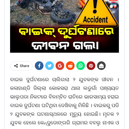
Share
ବାଇକ ଦୁର୍ଘଟଣାରେ ଚାଲିଗଲା ୨ ଯୁବକଙ୍କ ଜୀବନ ।
କଳାହାଣ୍ଡି ଜିଲ୍ଲା କୋକସରା ଥାନା ଲଡୁଗାଁ ପଞ୍ଚାୟତ
ଭାଲୁପଡା ନିକଟରେ ବିଳମ୍ବିତ ରାତିରେ ଭାରସାମ୍ୟ ହରାଇ
ବାଇକ ଦୁର୍ଘଟଣା ଘଟିଥିବା ଦେଖିବାକୁ ମିଳିଛି । ବାଇକରୁ ପଡି
୨ ଯୁବକଙ୍କ ଘଟଣାସ୍ଥଳରେ ମୃତ୍ୟୁ ହୋଇଛି। ମୃତକ ୨
ଯୁବକ ହେଲେ କେନ୍ଦୁଡୋଙ୍ଗରି ଗ୍ରାମର ବବଲୁ ନାଏକ ଓ