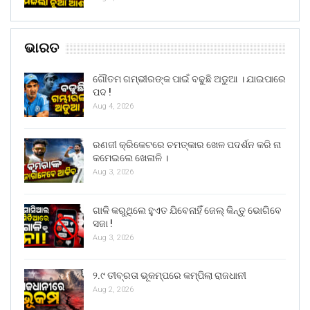
ଭାରତ
ଗୌତମ ଗମ୍ଭୀରଙ୍କ ପାଇଁ ବଢୁଛି ଅଡୁଆ । ଯାଇପାରେ
ପଦ !
Aug 4, 2026
ରଣଜୀ କ୍ରିକେଟରେ ଚମତ୍କାର ଖେଳ ପଦର୍ଶନ କରି ନା
କମେଇଲେ ଖେଳାଳି ।
Aug 3, 2026
ଗାଳି କରୁଥିଲେ ହୁଏତ ଯିବେନାହିଁ ଜେଲ୍ କିନ୍ତୁ ଭୋଗିବେ
ସଜା !
Aug 3, 2026
୨.୯ ତୀବ୍ରତା ଭୂକମ୍ପରେ କମ୍ପିଲା ରାଜଧାନୀ
Aug 2, 2026