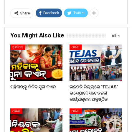
Facebook
Twitter
Share
You Might Also Like
All
ଦୁର୍ଘଟଣା
ଓଡିଶା
ମହିଳାଙ୍କୁ ମିଳିବ ସୁନା କଏନ
ଗଜପତି ଜିଲ୍ଲାରେ ‘TEJAS’
ଉଦ୍ୟୋଗୀ ସଚେତନତା
କାର୍ଯ୍ୟକ୍ରମ ଅନୁଷ୍ଠିତ
ଓଡିଶା
ଓଡିଶା