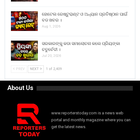
ହୋଟେଲ ରେଷ୍ଟୁରାଣ୍ଟ ଓ ଅନ୍ୟାନ ପ୍ରତିଷ୍ଠାନ ପାଇଁ
ବଡ ଖବର ।
Aug 1, 2026
ସରକାରଙ୍କୁ କଡା ସମାଲୋଚନା କଲେ ପ୍ରିୟଙ୍କା
ଚତୁର୍ବେଦୀ ।
Jul 20, 2026
PREV
NEXT
1 of 2,409
About Us
www.reporterstoday.com is a news web
portal and monthly magazine where you can
get the latest news.