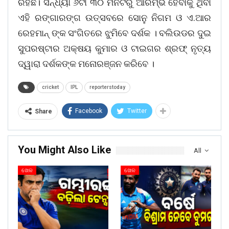
ରହିଛି। ସନ୍ଧ୍ୟା ୬ଟା ୩୦ ମିନିଟରୁ ଆରମ୍ଭ ହେବାକୁ ଥିବା
ଏହି ରଙ୍ଗାରଙ୍ଗ ଉତ୍ସବରେ ସୋନୁ ନିଗମ ଓ ଏ.ଆର
ରେହମାନ୍ ଙ୍କ ସଂଗିତରେ ଝୁମିବେ ଦର୍ଶକ । ବଲିଉଡର ଦୁଇ
ସୁପରଷ୍ଟାର ଅକ୍ଷୟ କୁମାର ଓ ଟାଇଗର ଶ୍ରଫ୍ ନୃତ୍ୟ
ଦ୍ୱାରା ଦର୍ଶକଙ୍କ ମନୋରଞ୍ଜନ କରିବେ ।
cricket
IPL
reporterstoday
Facebook
Twitter
Share
You Might Also Like
All
ଖେଳ
ଖେଳ