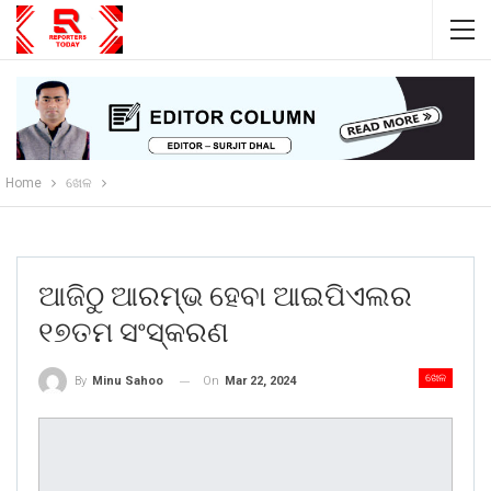
Home
ଖେଳ
ଆଜିଠୁ ଆରମ୍ଭ ହେବା ଆଇପିଏଲର
୧୭ତମ ସଂସ୍କରଣ
ଖେଳ
On
Mar 22, 2024
By
Minu Sahoo