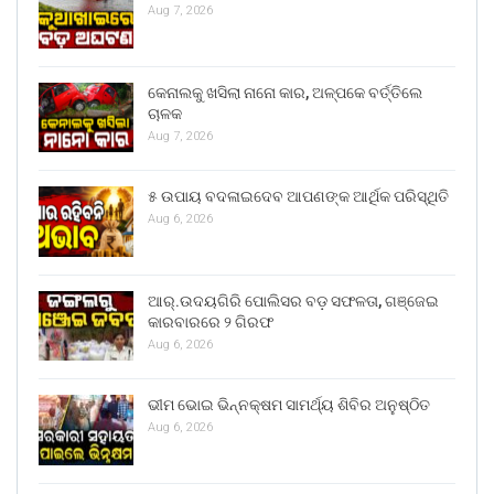
Aug 7, 2026
କେନାଲକୁ ଖସିଲା ନାନୋ କାର, ଅଳ୍ପକେ ବର୍ତ୍ତିଲେ
ଚାଳକ
Aug 7, 2026
୫ ଉପାୟ ବଦଳାଇଦେବ ଆପଣଙ୍କ ଆର୍ଥିକ ପରିସ୍ଥିତି
Aug 6, 2026
ଆର୍.ଉଦୟଗିରି ପୋଲିସର ବଡ଼ ସଫଳତା, ଗଞ୍ଜେଇ
କାରବାରରେ ୨ ଗିରଫ
Aug 6, 2026
ଭୀମ ଭୋଇ ଭିନ୍ନକ୍ଷମ ସାମର୍ଥ୍ୟ ଶିବିର ଅନୁଷ୍ଠିତ
Aug 6, 2026