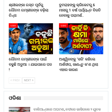
ଶ୍ରୀଲଙ୍କା ଗସ୍ତ ପୂର୍ବରୁ
ବୁମରାହଙ୍କୁ କ୍ରିକେଟରୁ 6
ଗୌତମ ଗମ୍ଭୀରଙ୍କ ବଢ଼ିଲା
ମାସରୁ 1 ବର୍ଷ ପର୍ଯ୍ୟନ୍ତ ବିରତି
ଚିନ୍ତା
ନେବାକୁ ପରାମର୍ଶ..
ଖେଳ
ଖେଳ
ଗୌତମ ଗମ୍ଭୀରଙ୍କ ପାଇଁ
ଅଶ୍ୱିନଙ୍କୁ ‘ସରି’ କହିଲେ
ବଢୁଛି ଅଡୁଆ । ଯାଇପାରେ ପଦ
ଅର୍ଶଦୀପ, ଜାଣନ୍ତୁ କ’ଣ ଥିଲା
!
ଏହାର କାରଣ
PREV
NEXT
ଓଡିଶା
ବାଲିଆନ୍ତାରେ ଅଘଟଣ, ନଦୀରେ ଭାସିଗଲେ ୨ ଯୁବକ