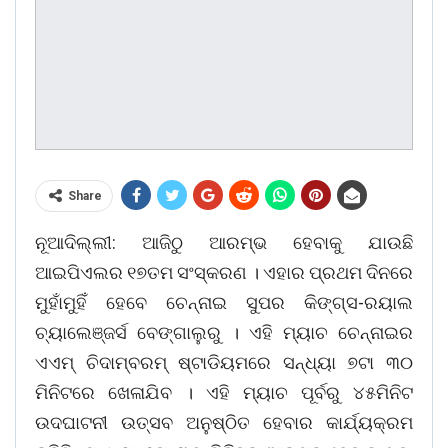
Share
ନୂଆଦିଲ୍ଲୀ: ଆଜିଠୁ ଆରମ୍ଭ ହେବାକୁ ଯାଉଛି
ଆଇପିଏଲର ୧୭ତମ ସଂସ୍କରଣ । ଏହାର ପ୍ରଥମ ଦିନରେ
ମୁହାଁମୁହିଁ ହେବେ ଚେନ୍ନାଇ ସୁପର କିଙ୍ଗ୍ସ-ରୟାଲ
ଚ୍ୟାଲେଞ୍ଜର୍ସ ବେଙ୍ଗାଲୁରୁ । ଏହି ମ୍ୟାଚ ଚେନ୍ନାଇର
ଏଏମ୍ ଚିଦାମ୍ବରମ୍ ଷ୍ଟାଡିୟମରେ ସନ୍ଧ୍ୟା ୭ଟା ୩୦
ମିନିଟରେ ଖେଳାଯିବ । ଏହି ମ୍ୟାଚ ପୂର୍ବରୁ ୪୫ମିନିଟ
ଉଦଘାଟନୀ ଉତ୍ସବ ଅନୁଷ୍ଠିତ ହେବାର କାର୍ଯ୍ୟକ୍ରମ