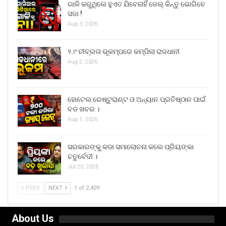
ଗାଳି କରୁଥିଲେ ହୁଏତ ଯିବେନାହିଁ ଜେଲ୍ କିନ୍ତୁ ଭୋଗିବେ
ସଜା !
Aug 3, 2026
୨.୯ ତୀବ୍ରତା ଭୂକମ୍ପରେ କମ୍ପିଲା ରାଜଧାନୀ
Aug 2, 2026
ହୋଟେଲ ରେଷ୍ଟୁରାଣ୍ଟ ଓ ଅନ୍ୟାନ ପ୍ରତିଷ୍ଠାନ ପାଇଁ
ବଡ ଖବର ।
Aug 1, 2026
ସରକାରଙ୍କୁ କଡା ସମାଲୋଚନା କଲେ ପ୍ରିୟଙ୍କା
ଚତୁର୍ବେଦୀ ।
Jul 20, 2026
PREV
NEXT
1 of 2,409
About Us