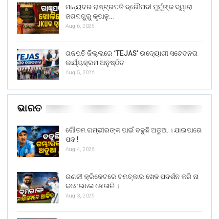
ମାନ୍ୟବର ରାଷ୍ଟ୍ରପତି ଦ୍ରୌପଦୀ ମୁର୍ମୁଙ୍କ ଦ୍ୱାରା
ଜଗଦଗୁରୁ କୃପାଳୁ…
Aug 6, 2026
ଗଜପତି ଜିଲ୍ଲାରେ ‘TEJAS’ ଉଦ୍ୟୋଗୀ ସଚେତନତା
କାର୍ଯ୍ୟକ୍ରମ ଅନୁଷ୍ଠିତ
Aug 5, 2026
ଭାରତ
ଗୌତମ ଗମ୍ଭୀରଙ୍କ ପାଇଁ ବଢୁଛି ଅଡୁଆ । ଯାଇପାରେ
ପଦ !
Aug 4, 2026
ରଣଜୀ କ୍ରିକେଟରେ ଚମତ୍କାର ଖେଳ ପଦର୍ଶନ କରି ନା
କମେଇଲେ ଖେଳାଳି ।
Aug 3, 2026