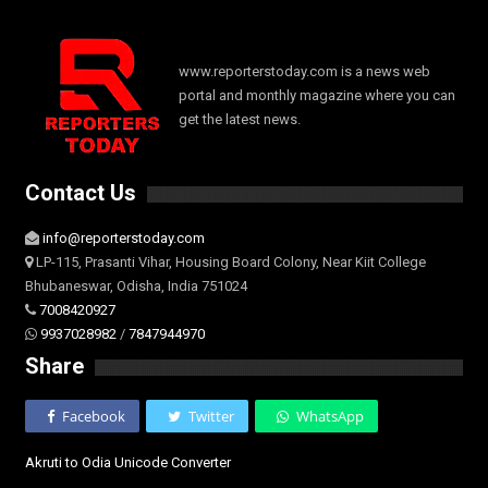
www.reporterstoday.com is a news web
portal and monthly magazine where you can
get the latest news.
Contact Us
info@reporterstoday.com
LP-115, Prasanti Vihar, Housing Board Colony, Near Kiit College
Bhubaneswar, Odisha, India 751024
7008420927
9937028982
/
7847944970
Share
Facebook
Twitter
WhatsApp
Akruti to Odia Unicode Converter