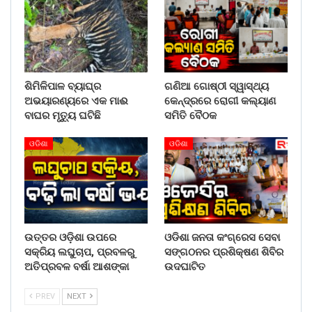
ଶିମିଳିପାଳ ବ୍ୟାଘ୍ର
ଗଣିଆ ଗୋଷ୍ଠୀ ସ୍ୱାସ୍ଥ୍ୟ
ଅଭୟାରଣ୍ୟରେ ଏକ ମାଈ
କେନ୍ଦ୍ରରେ ରୋଗୀ କଲ୍ୟାଣ
ବାଘର ମୃତ୍ୟୁ ଘଟିଛି
ସମିତି ବୈଠକ
ଓଡିଶା
ଓଡିଶା
ଉତ୍ତର ଓଡ଼ିଶା ଉପରେ
ଓଡିଶା ଜନତା କଂଗ୍ରେସ ସେବା
ସକ୍ରିୟ ଲଘୁଚାପ, ପ୍ରବଳରୁ
ସଙ୍ଗଠନର ପ୍ରଶିକ୍ଷଣ ଶିବିର
ଅତିପ୍ରବଳ ବର୍ଷା ଆଶଙ୍କା
ଉଦଘାଟିତ
PREV
NEXT