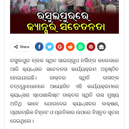
Share
ରସୁଲପୁର ବ୍ଲକ ସ୍ଥିତ ସାଇଗ୍ରୁପ ନର୍ସିଙ୍ଗ କଲେଜରେ
ଆଜି କ୍ୟାନ୍ସର ସଚେତନତା କାର୍ଯ୍ୟକ୍ରମ ଅନୁଷ୍ଠିତ
ହୋଇଯାଇଛି। ଡାକ୍ତର ସ୍ଥିତି ଦାସଙ୍କ
ତତ୍ତ୍ୱାବଧାନରେ ଆୟୋଜିତ ଏହି କାର୍ଯ୍ୟକ୍ରମରେ
କ୍ୟାନ୍ସର ସ୍ପେଶାଲିଷ୍ଟ ଡାକ୍ତର ସ୍ଥିତି ଦାସ ମୁଖ୍ୟ
ଅତିଥି ଭାବେ ଯୋଗଦେଇ କ୍ୟାନ୍ସରର ଲକ୍ଷଣ,
ପ୍ରାରମ୍ଭିକ ଚିହ୍ନଟ ଓ ପ୍ରତିକାର ଉପରେ ବିସ୍ତୃତ ସୂଚନା
ଦେଇଥିଲେ।