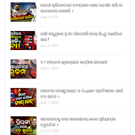
ରଣଜୀ କ୍ରିକେଟରେ ଚମତ୍କାର ଖେଳ ପଦର୍ଶନ କରି ନା
କମେଇଲେ ଖେଳାଳି ।
Aug 3, 2026
ଗାଳି କରୁଥିଲେ ହୁଏତ ଯିବେନାହିଁ ଜେଲ୍ କିନ୍ତୁ ଭୋଗିବେ
ସଜା !
Aug 3, 2026
୨.୯ ତୀବ୍ରତା ଭୂକମ୍ପରେ କମ୍ପିଲା ରାଜଧାନୀ
Aug 2, 2026
ହୋଟେଲ ରେଷ୍ଟୁରାଣ୍ଟ ଓ ଅନ୍ୟାନ ପ୍ରତିଷ୍ଠାନ ପାଇଁ
ବଡ ଖବର ।
Aug 1, 2026
ସରକାରଙ୍କୁ କଡା ସମାଲୋଚନା କଲେ ପ୍ରିୟଙ୍କା
ଚତୁର୍ବେଦୀ ।
Jul 20, 2026