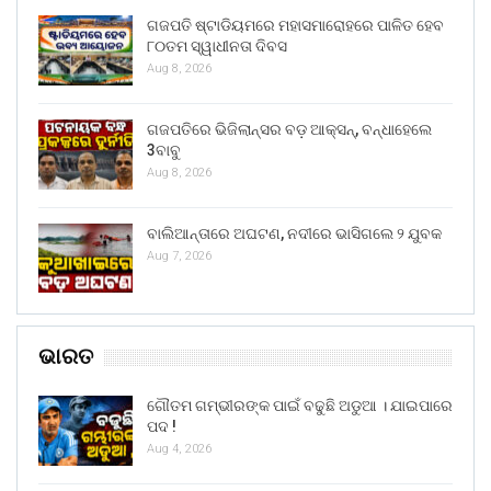
ଗଜପତି ଷ୍ଟାଡିୟମରେ ମହାସମାରୋହରେ ପାଳିତ ହେବ
୮୦ତମ ସ୍ୱାଧୀନତା ଦିବସ
Aug 8, 2026
ଗଜପତିରେ ଭିଜିଲାନ୍ସର ବଡ଼ ଆକ୍ସନ୍, ବନ୍ଧାହେଲେ
3ବାବୁ
Aug 8, 2026
ବାଲିଆନ୍ତାରେ ଅଘଟଣ, ନଦୀରେ ଭାସିଗଲେ ୨ ଯୁବକ
Aug 7, 2026
ଭାରତ
ଗୌତମ ଗମ୍ଭୀରଙ୍କ ପାଇଁ ବଢୁଛି ଅଡୁଆ । ଯାଇପାରେ
ପଦ !
Aug 4, 2026