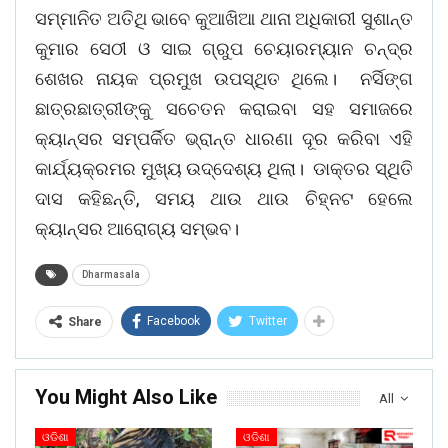
ସମ୍ମାନିତ ଅତିଥି ଭାବେ କୁଆଖିଆ ଥାନା ଅଧିକାରୀ ସୁଶାନ୍ତ
କୁମାର ସେଠୀ ଓ ସାଇ ଗ୍ରୁପ ଚେୟାରମ୍ୟାନ ଚନ୍ଦ୍ର
ଶେଖର ନାୟକ ପ୍ରମୁଖ ଉପସ୍ଥିତ ଥିଲେ। ନର୍ସିଙ୍ଗ
ଛାତ୍ରଛାତ୍ରୀଙ୍କୁ ସଚେତନ କରାଇବା ସହ ସମାଜରେ
କ୍ୟାନ୍ସର ସମ୍ପର୍କିତ ଭ୍ରାନ୍ତ ଧାରଣା ଦୂର କରିବା ଏହି
କାର୍ଯ୍ୟକ୍ରମର ମୁଖ୍ୟ ଉଦ୍ଦେଶ୍ୟ ଥିଲା। ଡାକ୍ତର ସ୍ଥିତି
ଦାସ କହିଛନ୍ତି, ସମୟ ଥାଉ ଥାଉ ଚିହ୍ନଟ ହେଲେ
କ୍ୟାନ୍ସର ଆରୋଗ୍ୟ ସମ୍ଭବ।
Dharmasala
Facebook
Twitter
Share
You Might Also Like
All
ଓଡିଶା
ଓଡିଶା