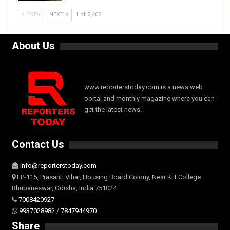
PREV
NEXT
1 of 2,409
About Us
www.reporterstoday.com is a news web
portal and monthly magazine where you can
get the latest news.
Contact Us
info@reporterstoday.com
LP-115, Prasanti Vihar, Housing Board Colony, Near Kiit College
Bhubaneswar, Odisha, India 751024
7008420927
9937028982
/
7847944970
Share