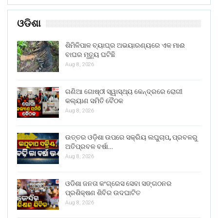
ଓଡିଶା
ଶିମିଳିପାଳ ବ୍ୟାଘ୍ର ଅଭୟାରଣ୍ୟରେ ଏକ ମାଈ
ବାଘର ମୃତ୍ୟୁ ଘଟିଛି
Aug 8, 2026
ଗଣିଆ ଗୋଷ୍ଠୀ ସ୍ୱାସ୍ଥ୍ୟ କେନ୍ଦ୍ରରେ ରୋଗୀ
କଲ୍ୟାଣ ସମିତି ବୈଠକ
Aug 8, 2026
ଉତ୍ତର ଓଡ଼ିଶା ଉପରେ ସକ୍ରିୟ ଲଘୁଚାପ, ପ୍ରବଳରୁ
ଅତିପ୍ରବଳ ବର୍ଷା…
Aug 8, 2026
ଓଡିଶା ଜନତା କଂଗ୍ରେସ ସେବା ସଙ୍ଗଠନର
ପ୍ରଶିକ୍ଷଣ ଶିବିର ଉଦଘାଟିତ
Aug 8, 2026