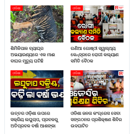
ଓଡିଶା
ଓଡିଶା
ଶିମିଳିପାଳ ବ୍ୟାଘ୍ର
ଗଣିଆ ଗୋଷ୍ଠୀ ସ୍ୱାସ୍ଥ୍ୟ
ଅଭୟାରଣ୍ୟରେ ଏକ ମାଈ
କେନ୍ଦ୍ରରେ ରୋଗୀ କଲ୍ୟାଣ
ବାଘର ମୃତ୍ୟୁ ଘଟିଛି
ସମିତି ବୈଠକ
ଓଡିଶା
ଓଡିଶା
ଉତ୍ତର ଓଡ଼ିଶା ଉପରେ
ଓଡିଶା ଜନତା କଂଗ୍ରେସ ସେବା
ସକ୍ରିୟ ଲଘୁଚାପ, ପ୍ରବଳରୁ
ସଙ୍ଗଠନର ପ୍ରଶିକ୍ଷଣ ଶିବିର
ଅତିପ୍ରବଳ ବର୍ଷା ଆଶଙ୍କା
ଉଦଘାଟିତ