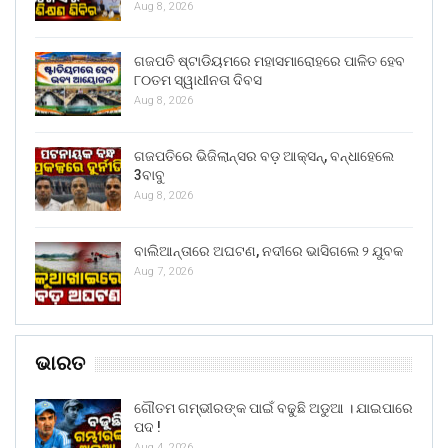
Aug 8, 2026
ଗଜପତି ଷ୍ଟାଡିୟମରେ ମହାସମାରୋହରେ ପାଳିତ ହେବ
୮୦ତମ ସ୍ୱାଧୀନତା ଦିବସ
Aug 8, 2026
ଗଜପତିରେ ଭିଜିଲାନ୍ସର ବଡ଼ ଆକ୍ସନ୍, ବନ୍ଧାହେଲେ
3ବାବୁ
Aug 8, 2026
ବାଲିଆନ୍ତାରେ ଅଘଟଣ, ନଦୀରେ ଭାସିଗଲେ ୨ ଯୁବକ
Aug 7, 2026
ଭାରତ
ଗୌତମ ଗମ୍ଭୀରଙ୍କ ପାଇଁ ବଢୁଛି ଅଡୁଆ । ଯାଇପାରେ
ପଦ !
Aug 4, 2026