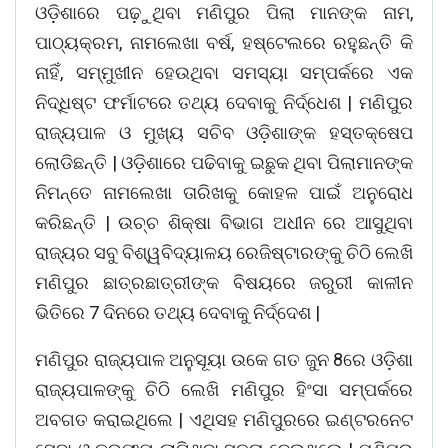
ଓଡ଼ିଶାରେ ପଢ଼ୁଥିବା ମଣିପୁର ପିଲା ମାନଙ୍କ ନାମ,
ପାଠ୍ୟକ୍ରମ, ନାମଲେଖା ବର୍ଷ, ହଷ୍ଟେଲରେ ରହୁଛନ୍ତି କି
ନାହିଁ, ସମ୍ମୁଖୀନ ହେଉଥିବା ସମସ୍ୟା ସମ୍ପର୍କରେ ଏକ
ନିଦ୍ଧିଷ୍ଟ ଫର୍ମାଟରେ ତଥ୍ୟ ଦେବାକୁ ନିର୍ଦ୍ଧେଶ | ମଣିପୁର
ରାଜ୍ୟପାଳ ଓ ମୁଖ୍ୟ ସଚିବ ଓଡ଼ିଶାଙ୍କ ହସ୍ତକ୍ଷେପ
ଲୋଡିଛନ୍ତି | ଓଡ଼ିଶାରେ ପଢିବାକୁ ଇଛୁକ ଥିବା ପିଲାମାନଙ୍କ
ନିମନ୍ତେ ନାମଲେଖା ତାରିଖକୁ କୋହଳ ପାଇଁ ଅନୁରୋଧ
କରିଛନ୍ତି | ଉଚ୍ଚ ଶିକ୍ଷା ବିଭାଗ ଅଧୀନ ରେ ଆସୁଥିବା
ରାଜ୍ୟର ସବୁ ବିଶ୍ୱବିଦ୍ୟାଳୟ ରେଜିଷ୍ଟାରଙ୍କୁ ଚିଠି ଲେଖି
ମଣିପୁର ଛାତ୍ରଛାତ୍ରୀଙ୍କ ବିଷୟରେ ଜରୁରୀ କାଳୀନ
ଭିତିରେ 7 ଦିନରେ ତଥ୍ୟ ଦେବାକୁ ନିର୍ଦ୍ଦେଶ |
ମଣିପୁର ରାଜ୍ୟପାଳ ଅନୁସୂୟା ଉକେ ଗତ ଜୁନ 8ରେ ଓଡ଼ିଶା
ରାଜ୍ୟପାଳଙ୍କୁ ଚିଠି ଲେଖି ମଣିପୁର ହିଂସା ସମ୍ପର୍କରେ
ଅବଗତ କରାଇଥିଲେ | ଏଥିସହ ମଣିପୁରରେ ଇଣ୍ଟରନେଟ