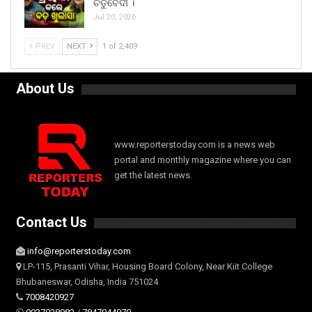
ଚତୁର୍ବେଦୀ ।
Jul 20, 2026
PREV
NEXT
1 of 2,409
About Us
www.reporterstoday.com is a news web
portal and monthly magazine where you can
get the latest news.
Contact Us
info@reporterstoday.com
LP-115, Prasanti Vihar, Housing Board Colony, Near Kiit College
Bhubaneswar, Odisha, India 751024
7008420927