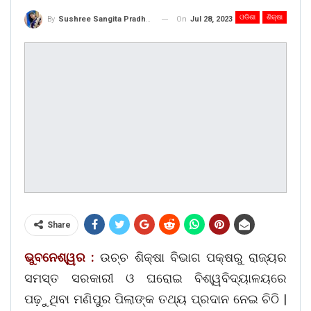
ଓଡିଶା
ଶିକ୍ଷା
On
Jul 28, 2023
By
Sushree Sangita Pradhan
Share
ଭୁବନେଶ୍ୱର :
ଉଚ୍ଚ ଶିକ୍ଷା ବିଭାଗ ପକ୍ଷରୁ ରାଜ୍ୟର
ସମସ୍ତ ସରକାରୀ ଓ ଘରୋଇ ବିଶ୍ୱବିଦ୍ୟାଳୟରେ
ପଢ଼ୁଥିବା ମଣିପୁର ପିଲାଙ୍କ ତଥ୍ୟ ପ୍ରଦାନ ନେଇ ଚିଠି |