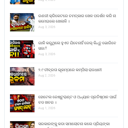
ରଣଜୀ କ୍ରିକେଟରେ ଚମତ୍କାର ଖେଳ ପଦର୍ଶନ କରି ନା
କମେଇଲେ ଖେଳାଳି ।
Aug 3, 2026
ଗାଳି କରୁଥିଲେ ହୁଏତ ଯିବେନାହିଁ ଜେଲ୍ କିନ୍ତୁ ଭୋଗିବେ
ସଜା !
Aug 3, 2026
୨.୯ ତୀବ୍ରତା ଭୂକମ୍ପରେ କମ୍ପିଲା ରାଜଧାନୀ
Aug 2, 2026
ହୋଟେଲ ରେଷ୍ଟୁରାଣ୍ଟ ଓ ଅନ୍ୟାନ ପ୍ରତିଷ୍ଠାନ ପାଇଁ
ବଡ ଖବର ।
Aug 1, 2026
ସରକାରଙ୍କୁ କଡା ସମାଲୋଚନା କଲେ ପ୍ରିୟଙ୍କା