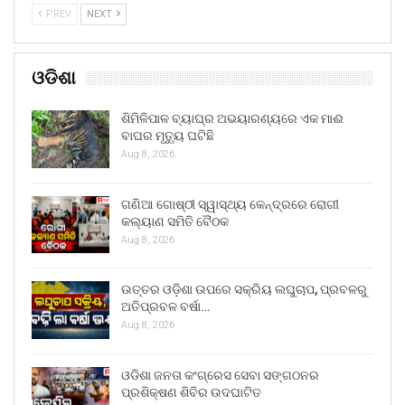
PREV
NEXT
ଓଡିଶା
ଶିମିଳିପାଳ ବ୍ୟାଘ୍ର ଅଭୟାରଣ୍ୟରେ ଏକ ମାଈ
ବାଘର ମୃତ୍ୟୁ ଘଟିଛି
Aug 8, 2026
ଗଣିଆ ଗୋଷ୍ଠୀ ସ୍ୱାସ୍ଥ୍ୟ କେନ୍ଦ୍ରରେ ରୋଗୀ
କଲ୍ୟାଣ ସମିତି ବୈଠକ
Aug 8, 2026
ଉତ୍ତର ଓଡ଼ିଶା ଉପରେ ସକ୍ରିୟ ଲଘୁଚାପ, ପ୍ରବଳରୁ
ଅତିପ୍ରବଳ ବର୍ଷା…
Aug 8, 2026
ଓଡିଶା ଜନତା କଂଗ୍ରେସ ସେବା ସଙ୍ଗଠନର
ପ୍ରଶିକ୍ଷଣ ଶିବିର ଉଦଘାଟିତ