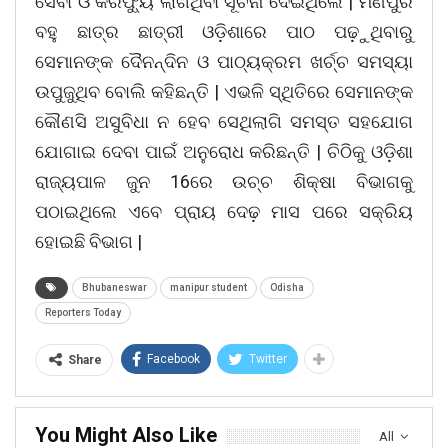
ସେବା ଓ କରଫ୍ୟୁ ଲାଗିଥିବା ସୂଚନା ଦେଇଥିଲେ | ମଣିପୁର
ବହୁ ଛାତ୍ର ଛାତ୍ରୀ ଓଡ଼ିଶାରେ ପାଠ ପଢ଼ୁଥିବାରୁ
ସେମାନଙ୍କ ଦୈନନ୍ଦିନ ଓ ପାଠ୍ୟକ୍ରମ ଖର୍ଚ୍ଚ ସମସ୍ୟା
ଉପୁଜୁଥିବ ବୋଲି କହିଛନ୍ତି | ଏଭଳି ସ୍ଥିତିରେ ସେମାନଙ୍କ
କୌଣସି ଅସୁବିଧା ନ ହେବ ସେଥିଲାଗି ସମସ୍ତ ସହଯୋଗ
ଯୋଗାଇ ଦେବା ପାଇଁ ଅନୁରୋଧ କରିଛନ୍ତି | ଚିଠିକୁ ଓଡ଼ିଶା
ରାଜ୍ୟପାଳ ଜୁନ 16ରେ ଉଚ୍ଚ ଶିକ୍ଷା ବିଭାଗକୁ
ପଠାଇଥିଲେ ଏବେ ପ୍ରାୟ ଦେଢ଼ ମାସ ପରେ ସକ୍ରିୟ
ହୋଇଛି ବିଭାଗ |
Bhubaneswar
manipur student
Odisha
Reporters Today
Facebook
Twitter
Share
You Might Also Like
All