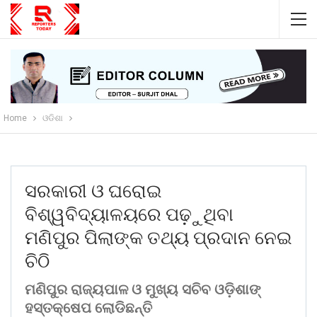
Home
ଓଡିଶା
ସରକାରୀ ଓ ଘରୋଇ
ବିଶ୍ୱବିଦ୍ୟାଳୟରେ ପଢ଼ୁଥିବା
ମଣିପୁର ପିଲାଙ୍କ ତଥ୍ୟ ପ୍ରଦାନ ନେଇ
ଚିଠି
ମଣିପୁର ରାଜ୍ୟପାଳ ଓ ମୁଖ୍ୟ ସଚିବ ଓଡ଼ିଶାଙ୍
ହସ୍ତକ୍ଷେପ ଲୋଡିଛନ୍ତି