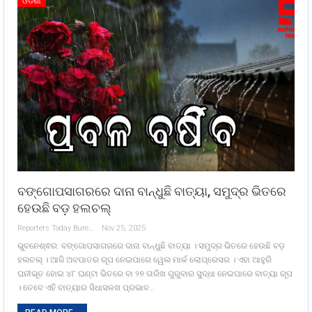
ଓଡିଶା
ବଙ୍ଗୋପସାଗରରେ ଦାନା ବାନ୍ଧୁଛି ବାତ୍ୟା, ସମୁଦ୍ର ଭିତରେ
ହେଉଛି ବଡ଼ ହଲଚଲ୍
Reporters Today Bureau
Nov 25, 2025
ଭୁବନେଶ୍ଵର: ବଙ୍ଗୋପସାଗରରେ ଦାନା ବାନ୍ଧୁଛି ବାତ୍ୟା । ସମୁଦ୍ର ଭିତରେ ହେଉଛି ବଡ଼
ହଲଚଲ୍ । ଆଜି ଅବପାତର ରୂପ ନେଇପାରେ ୱେଲ ମାର୍କ ଲୋପ୍ରେସର । ଏହା ଆହୁରି
ଘନୀଭୂତ ହୋଇ ୪୮ ଘଣ୍ଟା ଭିତରେ ବା ୨୭ ତାରିଖ ଗୁରୁବାର ସୁଦ୍ଧା ନେଇପାରେ ବାତ୍ୟା ରୂପ
। ତେବେ ଏହି ବାତ୍ୟାର ସିଧାସଳଖ ପ୍ରଭାବ…