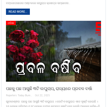
ବଙ୍ଗୋପସାଗର ଅଞ୍ଚଳରେ ଲଘୁଚାପ କ୍ଷେତ୍ର ସମ୍ଭାବନା…
READ MORE...
ଓଡିଶା
ପଛକୁ ପଛ ଆସୁଛି ୩ଟି ଲଘୁଚାପ, ରାଜ୍ୟରେ ପ୍ରବଳ ବର୍ଷା
Reporters Today Bureau
Oct 22, 2025
ଭୁବନେଶ୍ଵର: ପଛକୁ ପଛ ଆସୁଛି ୩ଟି ଲଘୁଚାପ । ଗୋଟିଏ ଲଘୁଚାପ ଏବେ ସୃଷ୍ଟି ହୋଇଛି ।
୨୬ ବେଳକୁ ଦ୍ବିତୀୟ ଓ ୨୯ ବେଳକୁ ତୃତୀୟ ଲଘୁଚାପ ସୃଷ୍ଟି ହେବ ବୋଲି ଆକଳନ କରିଛନ୍ତି