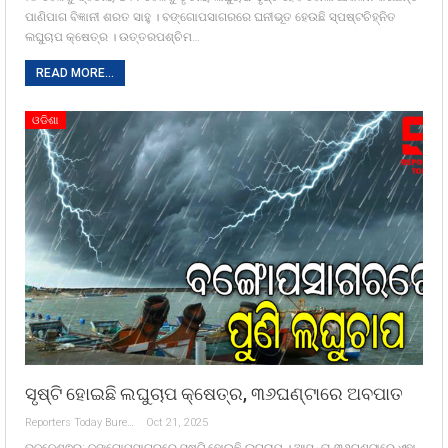
ପାଣିପାଗ ବିଜ୍ଞାନୀ ଶରତ ସାହୁ । ବଙ୍ଗୋପସାଗରରେ ଘନୀଭୂତ ହେଉଛି ସ୍ପଷ୍ଟଚିହ୍ନିତ
ଲଘୁଚାପ କ୍ଷେତ୍ର । ଉତ୍ତରପଶ୍ଚିମ…
READ MORE...
ଓଡିଶା
ସୃଷ୍ଟି ହୋଇଛି ଲଘୁଚାପ କ୍ଷେତ୍ର, ୩୬ଘଣ୍ଟାରେ ଅବପାତ
Reporters Today Bureau
Oct 21, 2025