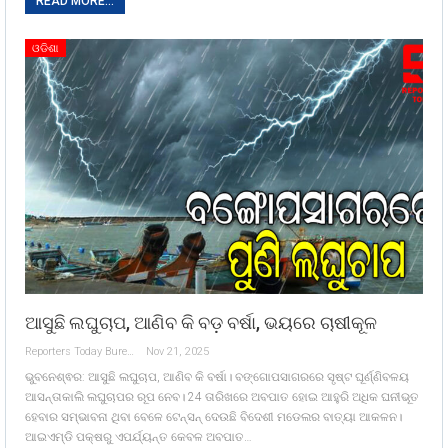
READ MORE...
ଓଡିଶା
ଆସୁଛି ଲଘୁଚାପ, ଆଣିବ କି ବଡ଼ ବର୍ଷା, ଭୟରେ ଚାଷୀକୂଳ
Reporters Today Bureau
Nov 21, 2025
ଭୁବନେଶ୍ଵର: ଆସୁଛି ଲଘୁଚାପ, ଆଣିବ କି ବର୍ଷା। ବଙ୍ଗୋପସାଗରରେ ସୃଷ୍ଟ ଘୂର୍ଣ୍ଣିବଳୟ
ଆସନ୍ତାକାଲି ଲଘୁଚାପର ରୂପ ନେବ। 24 ତାରିଖରେ ଅବପାତ ହୋଇ ଆହୁରି ଅଧିକ ଘନୀଭୂତ
ହେବାର ସମ୍ଭାବନା ଥିବା ବେଳେ ଟେନ୍ସନ୍ ଦେଉଛି ବିଦେଶୀ ମଡେଲର ବାତ୍ୟା ଆକଳନ।
ଆଇଏମ୍ଡି ପକ୍ଷରୁ ଏପର୍ଯ୍ୟନ୍ତ କେବଳ ଅବପାତ…