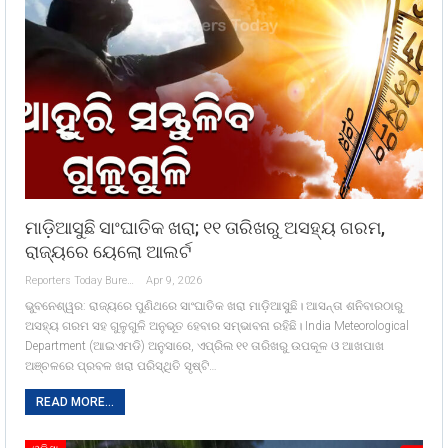
ମାଡ଼ିଆସୁଛି ସାଂଘାତିକ ଖରା; ୧୧ ତାରିଖରୁ ଅସହ୍ୟ ଗରମ,
ରାଜ୍ୟରେ ୟେଲୋ ଆଲର୍ଟ
Reporters Today Bureau
Apr 9, 2026
ଭୁବନେଶ୍ୱର: ରାଜ୍ୟରେ ପୁଣିଥରେ ସାଂଘାତିକ ଖରା ମାଡ଼ିଆସୁଛି। ଆସନ୍ତା ଶନିବାରଠାରୁ
ଅସହ୍ୟ ଗରମ ସହ ଗୁଳୁଗୁଳି ଅନୁଭୂତ ହେବାର ସମ୍ଭାବନା ରହିଛି। India Meteorological
Department (ଆଇଏମଡି) ଅନୁସାରେ, ଏପ୍ରିଲ ୧୧ ତାରିଖରୁ ଉପକୂଳ ଓ ଆଖପାଖ
ଅଞ୍ଚଳରେ ପ୍ରବଳ ଖରା ପରିସ୍ଥିତି ସୃଷ୍ଟି…
READ MORE...