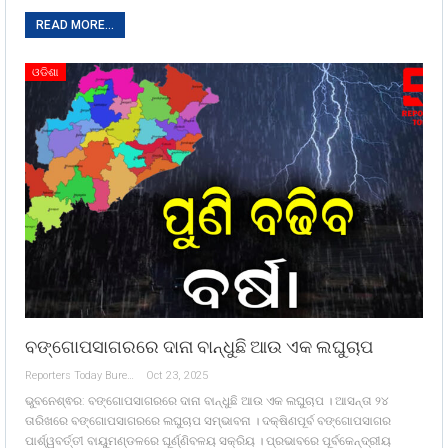
READ MORE...
ଓଡିଶା
ବଙ୍ଗୋପସାଗରରେ ଦାନା ବାନ୍ଧୁଛି ଆଉ ଏକ ଲଘୁଚାପ
Reporters Today Bureau
Oct 23, 2025
ଭୁବନେଶ୍ଵର: ବଙ୍ଗୋପସାଗରରେ ଦାନା ବାନ୍ଧୁଛି ଆଉ ଏକ ଲଘୁଚାପ । ଆସନ୍ତା ୨୪
ତାରିଖରେ ବଙ୍ଗୋପସାଗରରେ ଲଘୁଚାପ ସମ୍ଭାବନା । ଦକ୍ଷିଣପୂର୍ବ ବଙ୍ଗୋପସାଗର
ପାର୍ଶ୍ୱବର୍ତ୍ତୀ ବାୟୁମଣ୍ଡଳରେ ଘୂର୍ଣ୍ଣିବଳୟ ସକ୍ରିୟ । ପ୍ରଭାବରେ ପୂର୍ବକେନ୍ଦ୍ରୀୟ