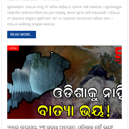
ଭୁବନେଶ୍ଵର: ଆସନ୍ତା ୨୪ରୁ ୨୬ ତାରିଖ ପର୍ଯ୍ୟନ୍ତ ପ୍ରବଳ ବର୍ଷା ଆଶଙ୍କା । ଭୁବନେଶ୍ୱର
ଆଞ୍ଚଳିକ ପାଣିପାଗ ବିଜ୍ଞାନ କେନ୍ଦ୍ର ପକ୍ଷରୁ ଏନେଇ ସୂଚନା ଜାରି କରାଯାଇଛି । ଆସନ୍ତା
୧୨ ଘଣ୍ଟାରେ ଲଘୁଚାପ ସୃଷ୍ଟି ହେବ ଏବଂ ୨୪ ଘଣ୍ଟାରେ ଅବପାତରେ ପରିଣତ ହେବ ।
ଆସନ୍ତା କାଲିଠାରୁ ରାଜ୍ୟର କେତେକ…
READ MORE...
ଓଡିଶା
୨୧ରେ ଲଘୁଚାପ, ୨୩ ସୁଦ୍ଧା ଅବପାତ, ଓଡିଶାକୁ ନାହିଁ ଭୟ!