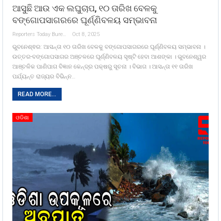
ଆସୁଛି ଆଉ ଏକ ଲଘୁଚାପ, ୧୦ ତାରିଖ ବେଳକୁ
ବଙ୍ଗୋପସାଗରରେ ଘୂର୍ଣ୍ଣିବଳୟ ସମ୍ଭାବନା
Reporters Today Bureau
Oct 8, 2025
ଭୁବନେଶ୍ଵର: ଆସନ୍ତା ୧୦ ତାରିଖ ବେଳକୁ ବଙ୍ଗୋପସାଗରରେ ଘୂର୍ଣ୍ଣିବଳୟ ସମ୍ଭାବନା ।
ଉତ୍ତର-ବଙ୍ଗୋପସାଗର ଅଞ୍ଚଳରେ ଘୂର୍ଣ୍ଣିବଳୟ ସୃଷ୍ଟି ହେବା ଆଶଙ୍କା । ଭୁବନେଶ୍ୱର
ଆଞ୍ଚଳିକ ପାଣିପାଗ ବିଜ୍ଞାନ କେନ୍ଦ୍ର ପକ୍ଷରୁ ସୂଚନା । ବିଭାଗ । ଆସନ୍ତା ୧୧ ତାରିଖ
ପର୍ଯ୍ୟନ୍ତ ରାଜ୍ୟର ବିଭିନ୍ନ…
READ MORE...
ଓଡିଶା