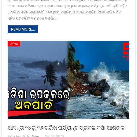
ଭୁବନେଶ୍ଵର: ବଙ୍ଗୋପସାଗରରେ ସୃଷ୍ଟି ହୋଇଛି ଲଘୁଚାପ । ଆସନ୍ତା ୩୬ଘଣ୍ଟାରେ ଏହା
ଅବପାତରେ ପରିଣତ ହେବ । ପ୍ରଭାବରେ ରାଜ୍ୟରେ ସପ୍ତାହେ ପର୍ଯ୍ୟନ୍ତ ବର୍ଷା ଲାଗି ରହିବ
ବୋଲି ଆକଳନ କରାଯାଇଛି । ଲଘୁଚାପ ପଶ୍ଚିମ-ଉତ୍ତର, ପଶ୍ଚିମ ଦିଗକୁ ଗତି କରିବା
ସହିତ ପରବର୍ତ୍ତୀ ସମୟରେ ଦକ୍ଷିଣ…
READ MORE...
ଓଡିଶା
ଆସନ୍ତା ୨୪ରୁ ୨୬ ତାରିଖ ପର୍ଯ୍ୟନ୍ତ ପ୍ରବଳ ବର୍ଷା ଆଶଙ୍କା
Reporters Today Bureau
Oct 20, 2025