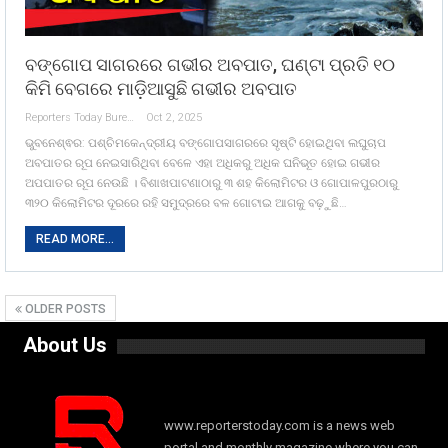
ବଙ୍ଗୋପ ସାଗରରେ ଗଭୀର ଅବପାତ, ଘଣ୍ଟା ପ୍ରତି ୧୦
କିମି ବେଗରେ ମାଡ଼ିଆସୁଛି ଗଭୀର ଅବପାତ
Reporters Today Bureau
Oct 2, 2025
ଭୁବନେଶ୍ଵର: ପଶ୍ଚିମକେନ୍ଦ୍ରୀୟ ବଙ୍ଗୋପସାଗରରେ ସୃଷ୍ଟି ହୋଇଥିବା ଲଘୁଚାପ
ଅବପାତର ରୂପ ନେଇସାରିଥିବା ବେଳେ ଏହା ଅଧିକରୁ ଅଧିକ ଘନିଭୂତ ହୋଇ ଗଭୀର
ଅପପାତର ରୂପ ନେଉଛି । ବିଶାଖପାଟଣାଠାରୁ ୩ ଶହ କିଲୋମିଟର ଓ ଗୋପାଳପୁରଠାରୁ
୩୨୦ କିଲୋମିଟର ଦୂରରେ ରହି ସମୁଦ୍ରରେ ବଳ ଗୋଟାଇ ଆଗକୁ ବଢ଼ୁଛି…
READ MORE...
OLDER POSTS
About Us
www.reporterstoday.com is a news web
portal and monthly magazine where you can