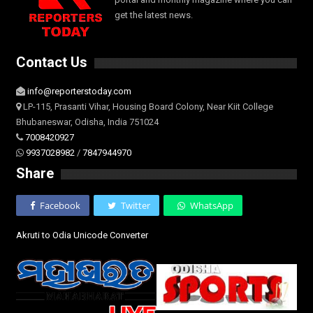
get the latest news.
Contact Us
info@reporterstoday.com
LP-115, Prasanti Vihar, Housing Board Colony, Near Kiit College
Bhubaneswar, Odisha, India 751024
7008420927
9937028982
/
7847944970
Share
Facebook
Twitter
WhatsApp
Akruti to Odia Unicode Converter