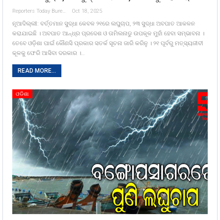
Reporters Today Bureau
Oct 18, 2025
ନୂଆଦିଲ୍ଲୀ: ବର୍ତ୍ତମାନ ସୁଦ୍ଧା କେବଳ ୨୧ରେ ଲଘୁଚାପ, ୨୩ ସୁଦ୍ଧା ଅବପାତ ଆକଳନ
କରାଯାଇଛି । ଅବପାତ ଆନ୍ଧ୍ର ପ୍ରଦେଶ ଓ ତାମିଲନାଡୁ ଉପକୂଳ ମୁହାଁ ହେବା ସମ୍ଭାବନା ।
ତେବେ ଓଡ଼ିଶା ପାଇଁ କୌଣସି ପ୍ରକାର ସତର୍କ ସୂଚନା ଜାରି କରିନୁ । ୨୧ ପୂର୍ବରୁ ମତ୍ସ୍ୟଜୀବୀ
କୂଳକୁ ଫେରି ଆସିବା ଦରକାର ।…
READ MORE...
ଓଡିଶା