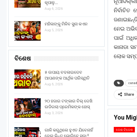
ନୂଆଦିଲ୍ଲ
କୃପାଳୁ…
Aug 6, 2026
ନିର୍ବାଚିତ
ଜଣାଇଛନ୍ତି
ମହିଳାଙ୍କୁ ମିଳିବ ସୁନା କଏନ
ନେଇ ଅଭିବ
Aug 5, 2026
ପାଇଁ ଅଧି
କାନାଡା ସ
ଲୋକ ସମ୍ପର
ବିଶେଷ
୫ ଉପାୟ ବଦଳାଇଦେବ
ଆପଣଙ୍କ ଆର୍ଥିକ ପରିସ୍ଥିତି
cana
Aug 6, 2026
Share
୨୦ ହଜାର ଟଙ୍କାର ବିଲ୍ ଦେଖି
ଉଡିଗଲା ପ୍ରେମିକଙ୍କ ହୋସ୍
Aug 3, 2026
You Mig
ଗାଳି କରୁଥିଲେ ହୁଏତ ଯିବେନାହିଁ
ଦେଶ ବିଦେଶ
ଜେଲ୍ କିନ୍ତୁ ଭୋଗିବେ ସଜା !