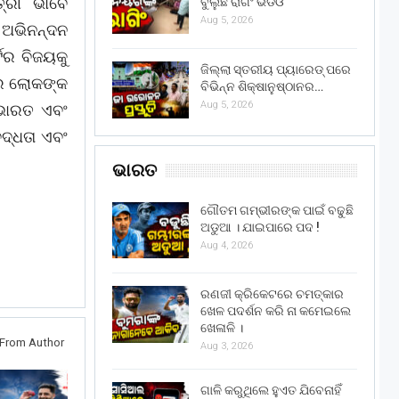
ତ୍ରୀ ଭାବେ
ବୁଲୁଛି ରାଗିଂ ଭିଡିଓ
Aug 5, 2026
ୁ ଅଭିନନ୍ଦନ
ଟିର ବିଜୟକୁ
ଜିଲ୍ଲା ସ୍ତରୀୟ ପ୍ୟାରେଡ୍ ପରେ
ାର ଲୋକଙ୍କ
ବିଭିନ୍ନ ଶିକ୍ଷାନୁଷ୍ଠାନର…
Aug 5, 2026
 ଭାରତ ଏବଂ
ଦ୍ଧତା ଏବଂ
ଭାରତ
ଗୌତମ ଗମ୍ଭୀରଙ୍କ ପାଇଁ ବଢୁଛି
ଅଡୁଆ । ଯାଇପାରେ ପଦ !
Aug 4, 2026
ରଣଜୀ କ୍ରିକେଟରେ ଚମତ୍କାର
ଖେଳ ପଦର୍ଶନ କରି ନା କମେଇଲେ
ଖେଳାଳି ।
From Author
Aug 3, 2026
ଗାଳି କରୁଥିଲେ ହୁଏତ ଯିବେନାହିଁ