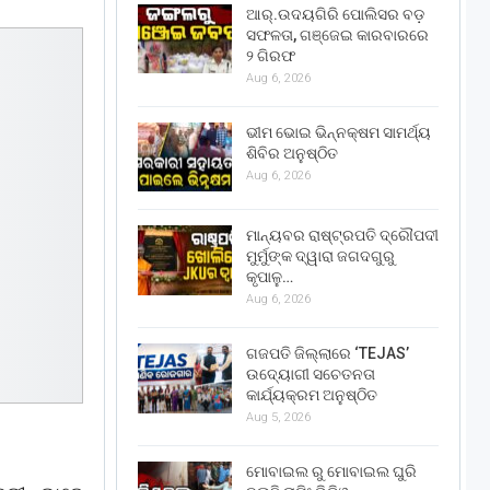
ଆର୍.ଉଦୟଗିରି ପୋଲିସର ବଡ଼
ସଫଳତା, ଗଞ୍ଜେଇ କାରବାରରେ
୨ ଗିରଫ
Aug 6, 2026
ଭୀମ ଭୋଇ ଭିନ୍ନକ୍ଷମ ସାମର୍ଥ୍ୟ
ଶିବିର ଅନୁଷ୍ଠିତ
Aug 6, 2026
ମାନ୍ୟବର ରାଷ୍ଟ୍ରପତି ଦ୍ରୌପଦୀ
ମୁର୍ମୁଙ୍କ ଦ୍ୱାରା ଜଗଦଗୁରୁ
କୃପାଳୁ…
Aug 6, 2026
ଗଜପତି ଜିଲ୍ଲାରେ ‘TEJAS’
ଉଦ୍ୟୋଗୀ ସଚେତନତା
କାର୍ଯ୍ୟକ୍ରମ ଅନୁଷ୍ଠିତ
Aug 5, 2026
ମୋବାଇଲ ରୁ ମୋବାଇଲ ଘୁରି