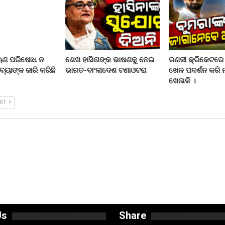
ଋଣ ପରିଷୋଧ ନ
ଶେଖ ହାସିନାଙ୍କ ଭାଷଣକୁ ନେଇ
ରଣଜୀ କ୍ରିକେଟରେ
ବ୍ୟାଙ୍କ ଜାରି କରିଛି
ଭାରତ-ବାଂଲାଦେଶ ଟଣାଓଟରା
ଖେଳ ପଦର୍ଶନ କରି
ଖେଳାଳି ।
EXT
Us
Share