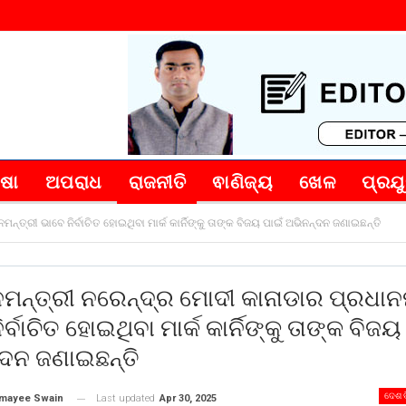
୍ଷା
ଅପରାଧ
ରାଜନୀତି
ଵାଣିଜ୍ୟ
ଖେଳ
ପ୍ରଯୁ
୍ତ୍ରୀ ଭାବେ ନିର୍ବାଚିତ ହୋଇଥିବା ମାର୍କ କାର୍ନିଙ୍କୁ ତାଙ୍କ ବିଜୟ ପାଇଁ ଅଭିନନ୍ଦନ ଜଣାଇଛନ୍ତି
ମନ୍ତ୍ରୀ ନରେନ୍ଦ୍ର ମୋଦୀ କାନାଡାର ପ୍ରଧାନ
ର୍ବାଚିତ ହୋଇଥିବା ମାର୍କ କାର୍ନିଙ୍କୁ ତାଙ୍କ ବିଜୟ
୍ଦନ ଜଣାଇଛନ୍ତି
ଦେଶ 
Last updated
Apr 30, 2025
mayee Swain