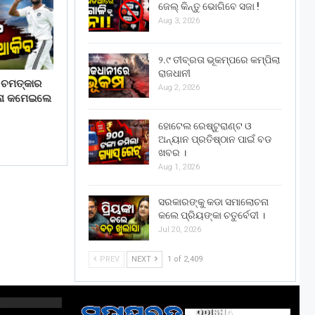
ଜେଲ୍ କିନ୍ତୁ ଭୋଗିବେ ସଜା !
Aug 3, 2026
୨.୯ ତୀବ୍ରତା ଭୂକମ୍ପରେ କମ୍ପିଲା
ରାଜଧାନୀ
 ଚମତ୍କାର
Aug 2, 2026
 ନା କମେଇଲେ
ହୋଟେଲ ରେଷ୍ଟୁରାଣ୍ଟ ଓ
ଅନ୍ୟାନ ପ୍ରତିଷ୍ଠାନ ପାଇଁ ବଡ
ଖବର ।
Aug 1, 2026
ସରକାରଙ୍କୁ କଡା ସମାଲୋଚନା
କଲେ ପ୍ରିୟଙ୍କା ଚତୁର୍ବେଦୀ ।
Jul 20, 2026
PREV
NEXT
1 of 2,409