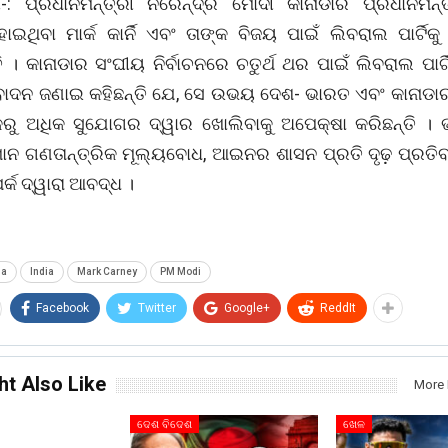
ୀ-: ପ୍ରଧାନମନ୍ତ୍ରୀ ନରେନ୍ଦ୍ର ମୋଦୀ କାନାଡାର ପ୍ରଧାନମନ୍
 ହୋଇଥିବା ମାର୍କ କାର୍ନି ଏବଂ ତାଙ୍କ ବିଜୟ ପାଇଁ ଲିବରାଲ ପାର୍ଟିକ
 । କାନାଡାର ସଂଘୀୟ ନିର୍ବାଚନରେ ​​ଚତୁର୍ଥ ଥର ପାଇଁ ଲିବରାଲ ପାର୍
ାଦନ ଜଣାଇ କହିଛନ୍ତି ଯେ, ସେ ଉଭୟ ଦେଶ- ଭାରତ ଏବଂ କାନାଡ
କରୁ ଅଧିକ ସୁଯୋଗର ଦ୍ୱାର ଖୋଲିବାକୁ ଅପେକ୍ଷା କରିଛନ୍ତି ।
ମାନ ଗଣତାନ୍ତ୍ରିକ ମୂଲ୍ୟବୋଧ, ଆଇନର ଶାସନ ପ୍ରତି ଦୃଢ଼ ପ୍ରତିବ
୍କ ଦ୍ୱାରା ଆବଦ୍ଧ ।
da
India
Mark Carney
PM Modi
Facebook
Twitter
Google+
ReddIt
ht Also Like
More 
ଦେଶ ବିଦେଶ
ଖେଳ