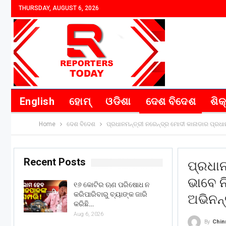
THURSDAY, AUGUST 6, 2026
English
ହୋମ୍
ଓଡିଶା
ଦେଶ ବିଦେଶ
ଶିକ
Home
ଦେଶ ବିଦେଶ
ପ୍ରଧାନମନ୍ତ୍ରୀ ନରେନ୍ଦ୍ର ମୋଦୀ କାନାଡାର ପ୍ରଧାନମନ
Recent Posts
ପ୍ରଧାନ
ଭାବେ ନି
୧୬ କୋଟିର ଋଣ ପରିଷୋଧ ନ
କରିପାରିବାରୁ ବ୍ୟାଙ୍କ ଜାରି
ଅଭିନନ
କରିଛି…
Aug 6, 2026
By
Chin