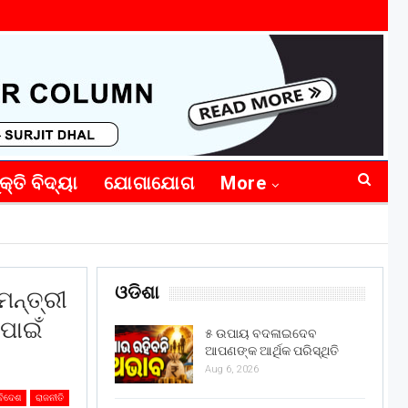
କ୍ତି ବିଦ୍ୟା
ଯୋଗାଯୋଗ
More
ଓଡିଶା
ମନ୍ତ୍ରୀ
 ପାଇଁ
୫ ଉପାୟ ବଦଳାଇଦେବ
ଆପଣଙ୍କ ଆର୍ଥିକ ପରିସ୍ଥିତି
Aug 6, 2026
ବିଦେଶ
ରାଜନୀତି