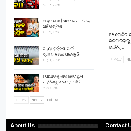
Aug 3, 2026
ଆହତ ଯୋଗୁଁ ଏବେ କାମ କରିବେ
ନାହିଁ ରଶ୍ମିକା
Aug 2, 2026
୧୬ କୋଟିର 
କରିପାରିବାରୁ 
ନୋଟିସ୍…
ବନ୍ୟା ଦୁର୍ଦ୍ଦଶା ପାଇଁ
ସ୍ଥାନାନ୍ତରଣ ପ୍ରସ୍ତୁତି…
PREV
N
Aug 1, 2026
ଯୋଗୀଙ୍କୁ କାଳ ହୋଇଥିଲା
ମନ୍ଦିରକୁ ନେଇ ରାଜନୀତି
May 6, 2026
PREV
NEXT
1 of 166
About Us
Contact 