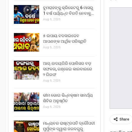
ବୁମରାହଙ୍କୁ କ୍ରିକେଟରୁ 6 ମାସରୁ
1 ବର୍ଷ ପର୍ଯ୍ୟନ୍ତ ବିରତି ନେବାକୁ…
Aug 6, 2026
୫ ଉପାୟ ବଦଳାଇଦେବ
ଆପଣଙ୍କ ଆର୍ଥିକ ପରିସ୍ଥିତି
Aug 6, 2026
ଆର୍.ଉଦୟଗିରି ପୋଲିସର ବଡ଼
ସଫଳତା, ଗଞ୍ଜେଇ କାରବାରରେ
୨ ଗିରଫ
Aug 6, 2026
ଭୀମ ଭୋଇ ଭିନ୍ନକ୍ଷମ ସାମର୍ଥ୍ୟ
ଶିବିର ଅନୁଷ୍ଠିତ
Aug 6, 2026
Share
ମାନ୍ୟବର ରାଷ୍ଟ୍ରପତି ଦ୍ରୌପଦୀ
ମୁର୍ମୁଙ୍କ ଦ୍ୱାରା ଜଗଦଗୁରୁ