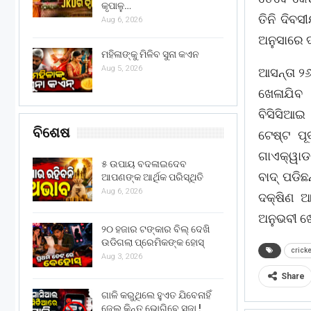
କୃପାଳୁ…
ତିନି ଦିବସ
Aug 6, 2026
ଅନୁସାରେ ଦ
ମହିଳାଙ୍କୁ ମିଳିବ ସୁନା କଏନ
Aug 5, 2026
ଆସନ୍ତା ୨
ଖେଳାଯିବ 
ବିସିସିଆଇ
ବିଶେଷ
ଟେଷ୍ଟ ପୂ
ଗାଏକ୍ୱାଡ 
୫ ଉପାୟ ବଦଳାଇଦେବ
ବାଦ୍ ପଡି
ଆପଣଙ୍କ ଆର୍ଥିକ ପରିସ୍ଥିତି
Aug 6, 2026
ଦକ୍ଷିଣ ଆ
ଅନୁଭବୀ ଖେ
୨୦ ହଜାର ଟଙ୍କାର ବିଲ୍ ଦେଖି
ଉଡିଗଲା ପ୍ରେମିକଙ୍କ ହୋସ୍
cricke
Aug 3, 2026
Share
ଗାଳି କରୁଥିଲେ ହୁଏତ ଯିବେନାହିଁ
ଜେଲ୍ କିନ୍ତୁ ଭୋଗିବେ ସଜା !