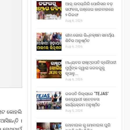
ଆର୍.ଉଦୟଗିରି ପୋଲିସର ବଡ଼
ସଫଳତା, ଗଞ୍ଜେଇ କାରବାରରେ
୨ ଗିରଫ
Aug 6, 2026
ଭୀମ ଭୋଇ ଭିନ୍ନକ୍ଷମ ସାମର୍ଥ୍ୟ
ଶିବିର ଅନୁଷ୍ଠିତ
Aug 6, 2026
ମାନ୍ୟବର ରାଷ୍ଟ୍ରପତି ଦ୍ରୌପଦୀ
ମୁର୍ମୁଙ୍କ ଦ୍ୱାରା ଜଗଦଗୁରୁ
କୃପାଳୁ…
Aug 6, 2026
ଗଜପତି ଜିଲ୍ଲାରେ ‘TEJAS’
ଉଦ୍ୟୋଗୀ ସଚେତନତା
କାର୍ଯ୍ୟକ୍ରମ ଅନୁଷ୍ଠିତ
ିରାଟ କୋହଲି
Aug 5, 2026
ଆସିଛନ୍ତି ।
ମୋବାଇଲ ରୁ ମୋବାଇଲ ଘୁରି
 ସେଥିପାଇଁ