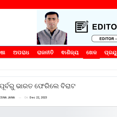
୍ଷା
ଅପରାଧ
ରାଜନୀତି
ଵାଣିଜ୍ୟ
ଖେଳ
ପ୍ରଯୁ
ପୂର୍ବରୁ ଭାରତ ଫେରିଲେ ବିରାଟ
On
Dec 22, 2023
ESNA JANA