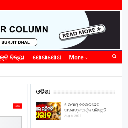
କ୍ତି ବିଦ୍ୟା
ଯୋଗାଯୋଗ
More
ଓଡିଶା
୫ ଉପାୟ ବଦଳାଇଦେବ
ଖେଳ
ଆପଣଙ୍କ ଆର୍ଥିକ ପରିସ୍ଥିତି
Aug 6, 2026