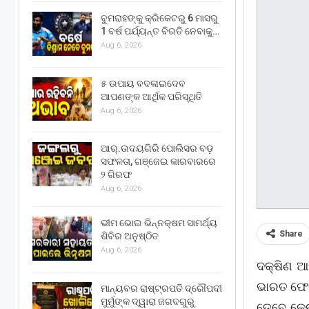
ବୁମରାହଙ୍କୁ କ୍ରିକେଟରୁ 6 ମାସରୁ
1 ବର୍ଷ ପର୍ଯ୍ୟନ୍ତ ବିରତି ନେବାକୁ…
Aug 6, 2026
୫ ଉପାୟ ବଦଳାଇଦେବ
ଆପଣଙ୍କ ଆର୍ଥିକ ପରିସ୍ଥିତି
Aug 6, 2026
ଆର୍.ଉଦୟଗିରି ପୋଲିସର ବଡ଼
ସଫଳତା, ଗଞ୍ଜେଇ କାରବାରରେ
୨ ଗିରଫ
Aug 6, 2026
ଭୀମ ଭୋଇ ଭିନ୍ନକ୍ଷମ ସାମର୍ଥ୍ୟ
Share
ଶିବିର ଅନୁଷ୍ଠିତ
Aug 6, 2026
ଦକ୍ଷିଣ ଆଫ
ଭାରତ ଫେରି
ମାନ୍ୟବର ରାଷ୍ଟ୍ରପତି ଦ୍ରୌପଦୀ
ମୁର୍ମୁଙ୍କ ଦ୍ୱାରା ଜଗଦଗୁରୁ
ତେବେ କେଉ