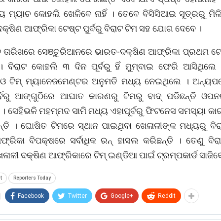
ୀୟ ମ୍ୟାଚ କୋହଲି ଖେଳିବେ ନାହିଁ । ତେବେ ବିସିସିଆଇ ସୂତ୍ରରୁ ମିଳି
କ୍ଷିଣ ଆଫ୍ରିକା ଟେଷ୍ଟ ପୁର୍ବରୁ ବିରାଟ ଟିମ ସହ ଯୋଗ ଦେବେ ।
୬ ତାରିଖରେ ସେଞ୍ଚୁରିଆନରେ ଭାରତ-ଦକ୍ଷିଣ ଆଫ୍ରିକା ପ୍ରଥମ ଟେଷ
। ବିରାଟ କୋହଲି ୩ ଦିନ ପୂର୍ବରୁ ହିଁ ମୁମ୍ବାଇ ଫେରି ଆସିଥିଲେ 
 ଓ ଟିମ୍ ମ୍ୟାନେଜମେଣ୍ଟର ଅନୁମତି ମଧ୍ୟ ନେଇଥିଲେ । ଅନ୍ୟ
ର୍ବରୁ ଆଙ୍ଗୁଠିରେ ଆଘାତ କାରଣରୁ ଟିମରୁ ବାଦ୍ ପଡିଛନ୍ତି ଓପ
। ସେହିଭଳି ମହମ୍ମଦ ସାମି ମଧ୍ୟ ଏହାପୂର୍ବରୁ ଫିଟନେସ ସମସ୍ୟା କ
ଛନ୍ତି । ଘୋଷିତ ଟିମରେ ସ୍ଥାନ ପାଇଥିବା ଖେଳାଳୀଙ୍କ ମଧ୍ୟରୁ ବି
ଫ୍ରିକା ବିପକ୍ଷରେ ସର୍ବାଧିକ ରନ୍ ହାସଲ କରିଛନ୍ତି । ତେଣୁ ବିର
ଳାଳୀ ଦକ୍ଷିଣ ଆଫ୍ରିକାରେ ଟିମ୍ ଇଣ୍ଡିଆ ପାଇଁ ଟ୍ରମ୍ପକାର୍ଡ ସାଜିବ
t
Reporters Today
Facebook
Twitter
Google+
ReddIt