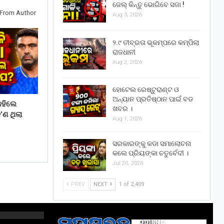
ଜେଲ୍ କିନ୍ତୁ ଭୋଗିବେ ସଜା !
From Author
Aug 3, 2026
୨.୯ ତୀବ୍ରତା ଭୂକମ୍ପରେ କମ୍ପିଲା
ରାଜଧାନୀ
Aug 2, 2026
ହୋଟେଲ ରେଷ୍ଟୁରାଣ୍ଟ ଓ
ଅନ୍ୟାନ ପ୍ରତିଷ୍ଠାନ ପାଇଁ ବଡ
 କହିଲେ
ଖବର ।
କ’ଣ ଥିଲା
Aug 1, 2026
ସରକାରଙ୍କୁ କଡା ସମାଲୋଚନା
କଲେ ପ୍ରିୟଙ୍କା ଚତୁର୍ବେଦୀ ।
Jul 20, 2026
PREV
NEXT
1 of 2,409