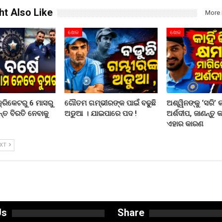
ht Also Like
More 
ଖେଳ
ଖେଳ
କ୍ରିକେଟରୁ 6 ମାସରୁ
ଗୌତମ ଗମ୍ଭୀରଙ୍କ ପାଇଁ ବଢୁଛି
ଅଶ୍ୱିନଙ୍କୁ ‘ସରି’
ୟନ୍ତ ବିରତି ନେବାକୁ
ଅଡୁଆ । ଯାଇପାରେ ପଦ !
ଅର୍ଶଦୀପ, ଜାଣନ୍ତୁ 
ଏହାର କାରଣ
EXT
Us
Share