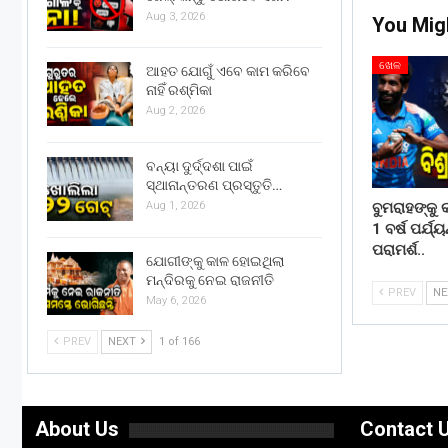
Aug 3, 2026
You Mig
ଖେଳ
ଆହତ ଯୋଗୁଁ ଏବେ କାମ କରିବେ
ନାହିଁ ରଶ୍ମିକା
Aug 2, 2026
ବନ୍ୟା ଦୁର୍ଦ୍ଦଶା ପାଇଁ
ସ୍ଥାନାନ୍ତରଣ ପ୍ରସ୍ତୁତି…
ବୁମରାହଙ୍କୁ 
Aug 1, 2026
1 ବର୍ଷ ପର୍ଯ୍
ପରାମର୍ଶ..
ଯୋଗୀଙ୍କୁ କାଳ ହୋଇଥିଲା
ମନ୍ଦିରକୁ ନେଇ ରାଜନୀତି
PREV
N
May 6, 2026
PREV
NEXT
1 of 166
About Us
Contact 