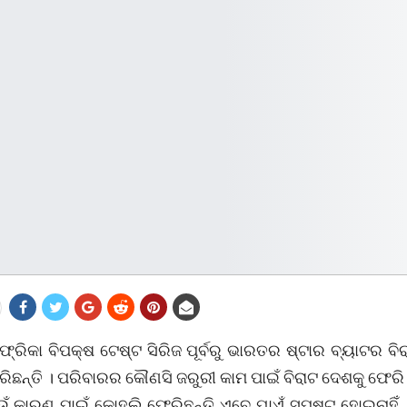
୍ରିକା ବିପକ୍ଷ ଟେଷ୍ଟ ସିରିଜ ପୂର୍ବରୁ ଭାରତର ଷ୍ଟାର ବ୍ୟାଟର ବ
ଛନ୍ତି । ପରିବାରର କୌଣସି ଜରୁରୀ କାମ ପାଇଁ ବିରାଟ ଦେଶକୁ ଫେରି 
ଁ କାରଣ ପାଇଁ କୋହଲି ଫେରିଛନ୍ତି ଏବେ ଯାଏଁ ସ୍ପଷ୍ଟ ହୋଇନାହିଁ ।