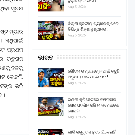
ବୁଲୁଛି ରାଗିଂ ଭିଡିଓ
Aug 5, 2026
ଥିବା ସୂଚନା
ଜିଲ୍ଲା ସ୍ତରୀୟ ପ୍ୟାରେଡ୍ ପରେ
ବିଭିନ୍ନ ଶିକ୍ଷାନୁଷ୍ଠାନର…
୍ଟ ମ୍ୟାଚ୍
Aug 5, 2026
। ଏଥିପାଇଁ
ପଟେ ପ୍ରଥମ
ଭାରତ
ନର ଋତୁରାଜ
ାରଣରୁ ଦଳରୁ
ଗୌତମ ଗମ୍ଭୀରଙ୍କ ପାଇଁ ବଢୁଛି
ରାଟ କୋହଲି
ଅଡୁଆ । ଯାଇପାରେ ପଦ !
Aug 4, 2026
ାଟଙ୍କ ଭଳି
େ ।
ରଣଜୀ କ୍ରିକେଟରେ ଚମତ୍କାର
ଖେଳ ପଦର୍ଶନ କରି ନା କମେଇଲେ
ଖେଳାଳି ।
Aug 3, 2026
ଗାଳି କରୁଥିଲେ ହୁଏତ ଯିବେନାହିଁ