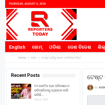
THURSDAY, AUGUST 6, 2026
English
ହୋମ୍
ଓଡିଶା
ଦେଶ ବିଦେଶ
ଶିକ
Home
ଖେଳ
ଟେଷ୍ଟ ପୂର୍ବରୁ ଭାରତ ଫେରିଲେ ବିରାଟ
Recent Posts
ଟେଷ୍ଟ 
୧୬ କୋଟିର ଋଣ ପରିଷୋଧ ନ
By
SUD
କରିପାରିବାରୁ ବ୍ୟାଙ୍କ ଜାରି
କରିଛି…
Aug 6, 2026