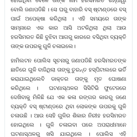
ହୋଇଥିବା ବେଳେ ତାଙ୍କ ନାମ ହରସିମରତ ରନ୍ଧାୱା
ବୋଲି ଜଣାପଡିଛି । ସେ ଘରୁ ବାହାରି ବସ୍ ଷ୍ଟାଣ୍ଡରେ ବସ୍
ପାଇଁ ଅପେକ୍ଷା କରିଥିଲା । ଏହି ସମୟରେ ତାଙ୍କ
ସାମ୍ନାରେ ଏକ କାର ଆସି ଅଟକିଥିଲା ଥିଲା ଆଉ
ହରସିମରତ କିଛି ବୁଝିବା ଆଗରୁ କାରରେ ବସିଥିବା ବ୍ୟକ୍ତି
ତାଙ୍କ ଉପରକୁ ଗୁଳି ଚଳାଇଲେ।
ହାମିଲଟନ ପୋଲିସ ସୂଚନାରୁ ଜଣାପଡିଛି ହରସିମରତଙ୍କ
ଛାତିରେ ଗୁଳି ବାଜିଥିଲା ତାଙ୍କୁ ତୁରନ୍ତ ହସ୍ପିଟାଲରେ ଭର୍ତି
କରାଯାଇଥିଲେବି ଡାକ୍ତର ତାଙ୍କୁ ମୃତ ଘୋଷଣା
କରିଥିଲେ । ଘଟଣାସ୍ଥଳର ସିସିଟିଭି ଫୁଟେଜରେ
ଦେଖିବାକୁ ମିଳିଛି ଯେ ଏକ କଳା ରଙ୍ଗର କାରରୁ ଜଣେ
ବ୍ୟକ୍ତି ବସ୍ ଷ୍ଟାଣ୍ଡରେ ଥିବା ଲୋକଙ୍କ ଉପରକୁ ଗୁଳି
ଚଳାଉଛି । ଆଉ ସେହି ଗୁଳିର ଶିକାର ନିରୀହ ହରସିମରତ
ହୋଇଥିଲେ । ଗୁଳି ଚଳାଇବା ପରେ ଅପରାଧୀମାନେ
ଘଟଣାସ୍ଥଳରୁ ଖସି ଯାଇଥିଲେ । ପୋଲିସ ଏହି