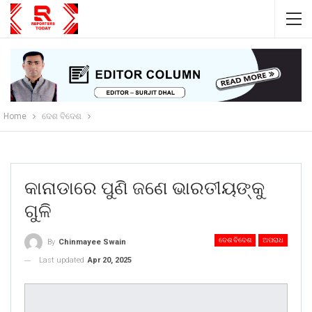
Home
ଦେଶ ବିଦେଶ
କାନାଡାରେ ପୁଣି ଜଣେ ଭାରତୀୟଙ୍କୁ
ଗୁଳି
ଦେଶ ବିଦେଶ
ଅପରାଧ
By
Chinmayee Swain
Last updated
Apr 20, 2025