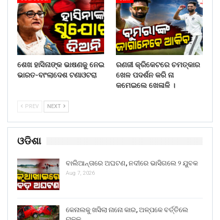
ଶେଖ ହାସିନାଙ୍କ ଭାଷଣକୁ ନେଇ
ରଣଜୀ କ୍ରିକେଟରେ ଚମତ୍କାର
ଭାରତ-ବାଂଲାଦେଶ ଟଣାଓଟରା
ଖେଳ ପଦର୍ଶନ କରି ନା
କମେଇଲେ ଖେଳାଳି ।
PREV
NEXT
ଓଡିଶା
ବାଲିଆନ୍ତାରେ ଅଘଟଣ, ନଦୀରେ ଭାସିଗଲେ ୨ ଯୁବକ
Aug 7, 2026
କେନାଲକୁ ଖସିଲା ନାନୋ କାର, ଅଳ୍ପକେ ବର୍ତ୍ତିଲେ
ଚାଳକ