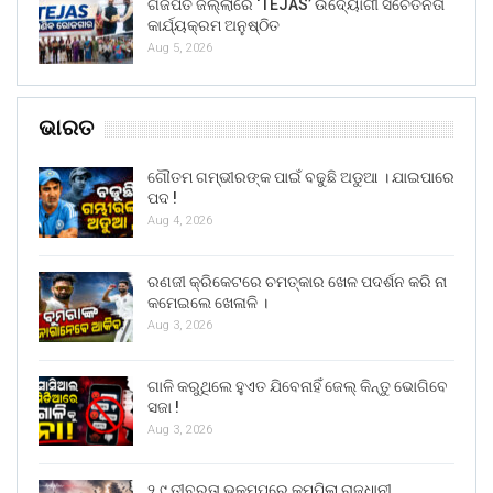
ଗଜପତି ଜିଲ୍ଲାରେ ‘TEJAS’ ଉଦ୍ୟୋଗୀ ସଚେତନତା
କାର୍ଯ୍ୟକ୍ରମ ଅନୁଷ୍ଠିତ
Aug 5, 2026
ଭାରତ
ଗୌତମ ଗମ୍ଭୀରଙ୍କ ପାଇଁ ବଢୁଛି ଅଡୁଆ । ଯାଇପାରେ
ପଦ !
Aug 4, 2026
ରଣଜୀ କ୍ରିକେଟରେ ଚମତ୍କାର ଖେଳ ପଦର୍ଶନ କରି ନା
କମେଇଲେ ଖେଳାଳି ।
Aug 3, 2026
ଗାଳି କରୁଥିଲେ ହୁଏତ ଯିବେନାହିଁ ଜେଲ୍ କିନ୍ତୁ ଭୋଗିବେ
ସଜା !
Aug 3, 2026
୨.୯ ତୀବ୍ରତା ଭୂକମ୍ପରେ କମ୍ପିଲା ରାଜଧାନୀ