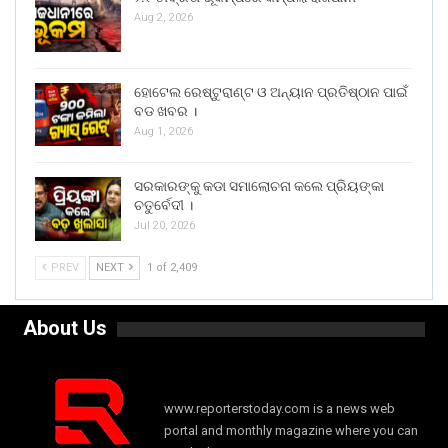
Aug 2, 2026
ହୋଟେଲ ରେଷ୍ଟୁରାଣ୍ଟ ଓ ଅନ୍ୟାନ ପ୍ରତିଷ୍ଠାନ ପାଇଁ
ବଡ ଖବର ।
Aug 1, 2026
ସରକାରଙ୍କୁ କଡା ସମାଲୋଚନା କଲେ ପ୍ରିୟଙ୍କା
ଚତୁର୍ବେଦୀ ।
Jul 20, 2026
PREV
NEXT
1 of 2,409
About Us
www.reporterstoday.com is a news web
portal and monthly magazine where you can