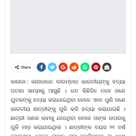
Share
କାନାଡା-: କାନାଡାରେ ବାରମ୍ବାର ଭାରତୀୟଙ୍କୁ ହତ୍ୟା
ଘଟଣା ସାମ୍ନାକୁ ଆସୁଛି । ଗତ କିଛିଦିନ ତଳେ ଜଣେ
ଯୁବକଙ୍କୁ ହତ୍ୟା କରାଯାଇଥିବା ବେଳେ ଏବେ ପୁଣି ଜଣେ
ଭାରତୀୟ ଛାତ୍ରୀଙ୍କୁ ଗୁଳି କରି ହତ୍ୟା କରାଯାଇଛି ।
ଛାତ୍ରୀ ଜଣକ କାମକୁ ଯାଉଥିବା ବେଳେ ତାଙ୍କ ଉପରକୁ
ଗୁଳି ମାଡ଼ କରାଯାଇଥିଲା । ଛାତ୍ରୀଙ୍କ ବୟସ ୨୧ ବର୍ଷ