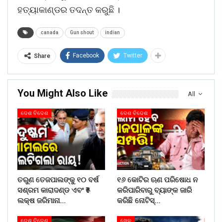
ହତ୍ୟାକାଣ୍ଡର ତଦନ୍ତ କରୁଛି ।
canada
Gun shout
indian
Facebook
Twitter
Share
You Might Also Like
All
ଦେଶ ବିଦେଶ
ଦେଶ ବିଦେଶ
ତରୁଣ ତେଜପାଲଙ୍କୁ ୧୦ ବର୍ଷ
୧୬ କୋଟିର ଋଣ ପରିଷୋଧ ନ
ସଶ୍ରମ କାରାଦଣ୍ଡ ଏବଂ ₹୫
କରିପାରିବାରୁ ବ୍ୟାଙ୍କ ଜାରି
ଲକ୍ଷ ଜରିମାନା…
କରିଛି ନୋଟିସ୍…
ଦେଶ ବିଦେଶ
ଖେଳ