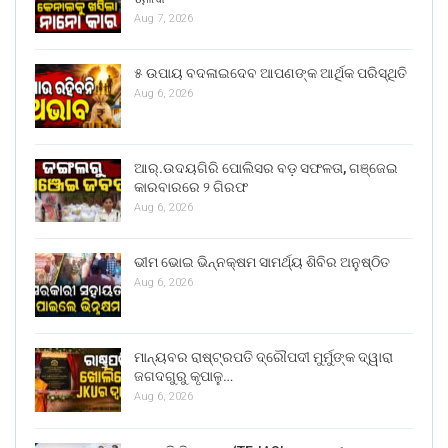
Aug 7, 2026
୫ ଉପାୟ ବଦଳାଇଦେବ ଆପଣଙ୍କ ଆର୍ଥିକ ପରିସ୍ଥିତି
Aug 6, 2026
ଆର୍.ଉଦୟଗିରି ପୋଲିସର ବଡ଼ ସଫଳତା, ଗଞ୍ଜେଇ
କାରବାରରେ ୨ ଗିରଫ
Aug 6, 2026
ଭୀମ ଭୋଇ ଭିନ୍ନକ୍ଷମ ସାମର୍ଥ୍ୟ ଶିବିର ଅନୁଷ୍ଠିତ
Aug 6, 2026
ମାନ୍ୟବର ରାଷ୍ଟ୍ରପତି ଦ୍ରୌପଦୀ ମୁର୍ମୁଙ୍କ ଦ୍ୱାରା
ଜଗଦଗୁରୁ କୃପାଳୁ…
Aug 6, 2026