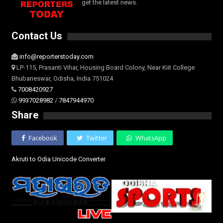
get the latest news.
Contact Us
info@reporterstoday.com
LP-115, Prasanti Vihar, Housing Board Colony, Near Kiit College
Bhubaneswar, Odisha, India 751024
7008420927
9937028982
/
7847944970
Share
Facebook
Twitter
WhatsApp
Akruti to Odia Unicode Converter