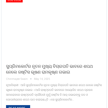
ଦେଶ ବିଦେଶ
ସୁପ୍ରିମକୋର୍ଟର ନୂତନ ମୁଖ୍ୟ ବିଚାରପତି ଭାବରେ ଶପଥ
ନେଲେ ଜଷ୍ଟିସ ଭୂଷଣ ରାମକୃଷ୍ଣ ଗଭାଇ
Chinmayee Swain
May 14, 2025
ନୂଆଦିଲ୍ଲୀ-: ଆଜି ସୁପ୍ରିମକୋର୍ଟର ନୂତନ ମୁଖ୍ୟ ବିଚାରପତି ଭାବରେ ଶପଥ ନେଲେ ଜଷ୍ଟିସ
ଭୂଷଣ ରାମକୃଷ୍ଣ ଗଭାଇ । ଆଜି ରାଷ୍ଟ୍ରପତି ଭବନରେ ଆୟୋଜିତ ଶପଥ ଗ୍ରହଣ
ସମାରୋହରେ ରାଷ୍ଟ୍ରପତି ଦ୍ରୌପଦୀ ମୁର୍ମୁ ଜଷ୍ଟିସ ବି.ଆର୍ ଗଭାଇଙ୍କୁ ପଦ ଓ
ଗୋପନୀୟତାର ଶପଥ ପାଠ କରାଇଛନ୍ତି । ସେ ସୁପ୍ରିମକୋର୍ଟର…