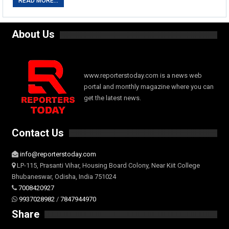
READ MORE...
About Us
www.reporterstoday.com is a news web
portal and monthly magazine where you can
get the latest news.
Contact Us
info@reporterstoday.com
LP-115, Prasanti Vihar, Housing Board Colony, Near Kiit College
Bhubaneswar, Odisha, India 751024
7008420927
9937028982
/
7847944970
Share