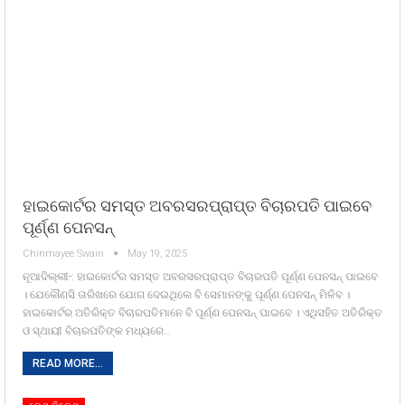
ହାଇକୋର୍ଟର ସମସ୍ତ ଅବରସରପ୍ରାପ୍ତ ବିଚାରପତି ପାଇବେ
ପୂର୍ଣ୍ଣ ପେନସନ୍
Chinmayee Swain
May 19, 2025
ନୂଆଦିଲ୍ଲୀ-: ହାଇକୋର୍ଟର ସମସ୍ତ ଅବରସରପ୍ରାପ୍ତ ବିଚାରପତି ପୂର୍ଣ୍ଣ ପେନସନ୍ ପାଇବେ
। ଯେକୌଣସି ତାରିଖରେ ଯୋଗ ଦେଇଥିଲେ ବି ସେମାନଙ୍କୁ ପୂର୍ଣ୍ଣ ପେନସନ୍ ମିଳିବ ।
ହାଇକୋର୍ଟର ଅତିରିକ୍ତ ବିଚାରପତିମାନେ ବି ପୂର୍ଣ୍ଣ ପେନସନ୍ ପାଇବେ । ଏଥିସହିତ ଅତିରିକ୍ତ
ଓ ସ୍ଥାୟୀ ବିଚାରପତିଙ୍କ ମଧ୍ୟରେ…
READ MORE...