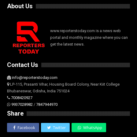
About Us
www.reporterstoday.com is a news web
portal and monthly magazine where you can
get the latest news.
Contact Us
info@reporterstoday.com
LP-115, Prasanti Vihar, Housing Board Colony, Near Kiit College
Bhubaneswar, Odisha, India 751024
7008420927
9937028982
/
7847944970
Share
Facebook
Twitter
WhatsApp