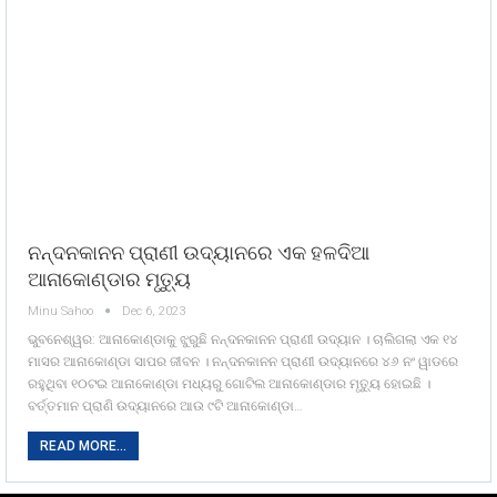
ନନ୍ଦନକାନନ ପ୍ରାଣୀ ଉଦ୍ୟାନରେ ଏକ ହଳଦିଆ
ଆନାକୋଣ୍ଡାର ମୃତ୍ୟୁ
Minu Sahoo
Dec 6, 2023
ଭୁବନେଶ୍ୱର: ଆନାକୋଣ୍ଡାକୁ ଝୁରୁଛି ନନ୍ଦନକାନନ ପ୍ରାଣୀ ଉଦ୍ୟାନ । ଚାଲିଗଲା ଏକ ୧୪
ମାସର ଆନାକୋଣ୍ଡା ସାପର ଜୀବନ । ନନ୍ଦନକାନନ ପ୍ରାଣୀ ଉଦ୍ୟାନରେ ୪୬ ନଂ ୱାଡରେ
ରହୁଥିବା ୧୦ଟଇ ଆନାକୋଣ୍ଡା ମଧ୍ୟରୁ ଗୋଟିଲ ଆନାକୋଣ୍ଡାର ମୃତ୍ୟୁ ହୋଇଛି ।
ବର୍ତ୍ତମାନ ପ୍ରାଣି ଉଦ୍ୟାନରେ ଆଉ ୯ଟି ଆନାକୋଣ୍ଡା…
READ MORE...