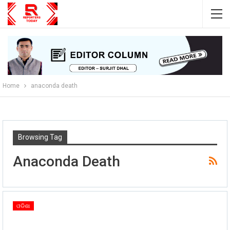
Home
anaconda death
Browsing Tag
Anaconda Death
ଓଡିଶା