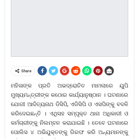
Share
ମହିଳାଙ୍କ ପ୍ରତି ଅଭଦ୍ରୋଚିତ ମାମଲାରେ ୟୁପି
ମୁଖ୍ୟମନ୍ତ୍ରୀଙ୍କ କଠୋର କାର୍ଯ୍ୟାନୁଷ୍ଠାନ । ଘଟଣାରେ
ଯୋଗୀ ଆଦିତ୍ୟନାଥ ଡିସିପି, ଏଡିସିପି ଓ ଏସପିଙ୍କୁ ବଦଳି
କରିଦେଇଛନ୍ତି । ଏଥିସହ ସମ୍ପୃକ୍ତ ଥାନା ଅଧିକାରୀ ଓ
କର୍ମଚାରୀଙ୍କୁ ନିଲମ୍ବନ କରାଯାଇଛି । ତେବେ ଘଟଣାରେ
ପୋଲିସ ୪ ଅଭିଯୁକ୍ତଙ୍କୁ ଗିରଫ କରି ଅନ୍ୟମାନଙ୍କୁ