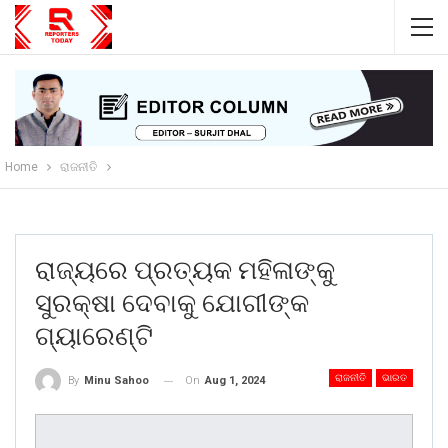
Home
ରାଜନୀତି
ରାଜ୍ୟରେ ପ୍ରତ୍ୟକ ମହିଳାଙ୍କୁ
ସୁରକ୍ଷା ଦେବାକୁ ଯୋଗୀଙ୍କ
ଗ୍ୟାରେଣ୍ଟି
ରାଜନୀତି
ଭାରତ
On
Aug 1, 2024
By
Minu Sahoo