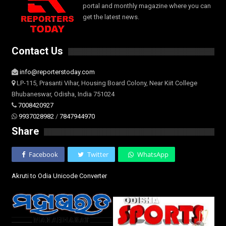
portal and monthly magazine where you can
get the latest news.
Contact Us
info@reporterstoday.com
LP-115, Prasanti Vihar, Housing Board Colony, Near Kiit College
Bhubaneswar, Odisha, India 751024
7008420927
9937028982
/
7847944970
Share
Facebook
Twitter
WhatsApp
Akruti to Odia Unicode Converter