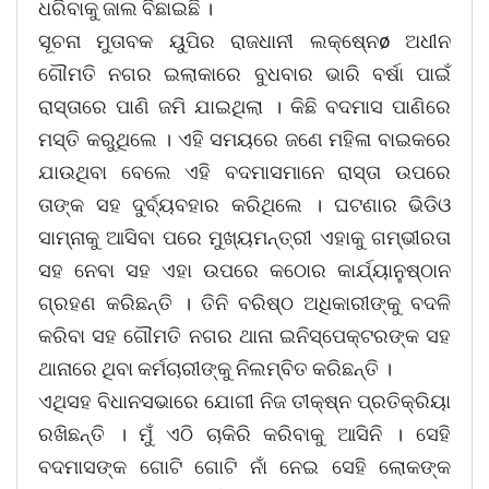
ଧରିବାକୁ ଜାଲ ବିଛାଇଛି ।
ସୂଚନା ମୁତାବକ ୟୁପିର ରାଜଧାନୀ ଲକ୍ଷେ୍ନø ଅଧୀନ
ଗୌମତି ନଗର ଇଲାକାରେ ବୁଧବାର ଭାରି ବର୍ଷା ପାଇଁ
ରାସ୍ତାରେ ପାଣି ଜମି ଯାଇଥିଲା । କିଛି ବଦମାସ ପାଣିରେ
ମସ୍ତି କରୁଥିଲେ । ଏହି ସମୟରେ ଜଣେ ମହିଳା ବାଇକରେ
ଯାଉଥିବା ବେଲେ ଏହି ବଦମାସମାନେ ରାସ୍ତା ଉପରେ
ତାଙ୍କ ସହ ଦୁର୍ବ୍ୟବହାର କରିଥିଲେ । ଘଟଣାର ଭିଡିଓ
ସାମ୍ନାକୁ ଆସିବା ପରେ ମୁଖ୍ୟମନ୍ତ୍ରୀ ଏହାକୁ ଗମ୍ଭୀରତା
ସହ ନେବା ସହ ଏହା ଉପରେ କଠୋର କାର୍ଯ୍ୟାନୁଷ୍ଠାନ
ଗ୍ରହଣ କରିଛନ୍ତି । ତିନି ବରିଷ୍ଠ ଅଧିକାରୀଙ୍କୁ ବଦଳି
କରିବା ସହ ଗୌମତି ନଗର ଥାନା ଇନିସ୍ପେକ୍ଟରଙ୍କ ସହ
ଥାନାରେ ଥିବା କର୍ମଚାରୀଙ୍କୁ ନିଲମ୍ବିତ କରିଛନ୍ତି ।
ଏଥିସହ ବିଧାନସଭାରେ ଯୋଗୀ ନିଜ ତୀକ୍ଷ୍ନ ପ୍ରତିକ୍ରିୟା
ରଖିଛନ୍ତି । ମୁଁ ଏଠି ଚାକିରି କରିବାକୁ ଆସିନି । ସେହି
ବଦମାସଙ୍କ ଗୋଟି ଗୋଟି ନାଁ ନେଇ ସେହି ଲୋକଙ୍କ