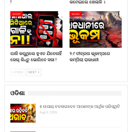
!
କମେଇଲେ ଖେଳାଳି ।
ଭାରତ
ଭାରତ
ଗାଳି କରୁଥିଲେ ହୁଏତ ଯିବେନାହିଁ
୨.୯ ତୀବ୍ରତା ଭୂକମ୍ପରେ
ଜେଲ୍ କିନ୍ତୁ ଭୋଗିବେ ସଜା !
କମ୍ପିଲା ରାଜଧାନୀ
PREV
NEXT
ଓଡିଶା
୫ ଉପାୟ ବଦଳାଇଦେବ ଆପଣଙ୍କ ଆର୍ଥିକ ପରିସ୍ଥିତି
Aug 6, 2026