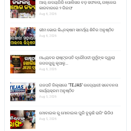
ଆର୍.ଉଦୟଗିରି ପୋଲିସର ବଡ଼ ସଫଳତା, ଗଞ୍ଜେଇ
କାରବାରରେ ୨ ଗିରଫ
Aug 6, 2026
ଭୀମ ଭୋଇ ଭିନ୍ନକ୍ଷମ ସାମର୍ଥ୍ୟ ଶିବିର ଅନୁଷ୍ଠିତ
Aug 6, 2026
ମାନ୍ୟବର ରାଷ୍ଟ୍ରପତି ଦ୍ରୌପଦୀ ମୁର୍ମୁଙ୍କ ଦ୍ୱାରା
ଜଗଦଗୁରୁ କୃପାଳୁ…
Aug 6, 2026
ଗଜପତି ଜିଲ୍ଲାରେ ‘TEJAS’ ଉଦ୍ୟୋଗୀ ସଚେତନତା
କାର୍ଯ୍ୟକ୍ରମ ଅନୁଷ୍ଠିତ
Aug 5, 2026
ମୋବାଇଲ ରୁ ମୋବାଇଲ ଘୁରି ବୁଲୁଛି ରାଗିଂ ଭିଡିଓ
Aug 5, 2026