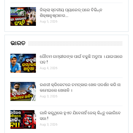
ଜିଲ୍ଲା ସ୍ତରୀୟ ପ୍ୟାରେଡ୍ ପରେ ବିଭିନ୍ନ
ଶିକ୍ଷାନୁଷ୍ଠାନର…
Aug 5, 2026
ଭାରତ
ଗୌତମ ଗମ୍ଭୀରଙ୍କ ପାଇଁ ବଢୁଛି ଅଡୁଆ । ଯାଇପାରେ
ପଦ !
Aug 4, 2026
ରଣଜୀ କ୍ରିକେଟରେ ଚମତ୍କାର ଖେଳ ପଦର୍ଶନ କରି ନା
କମେଇଲେ ଖେଳାଳି ।
Aug 3, 2026
ଗାଳି କରୁଥିଲେ ହୁଏତ ଯିବେନାହିଁ ଜେଲ୍ କିନ୍ତୁ ଭୋଗିବେ
ସଜା !
Aug 3, 2026