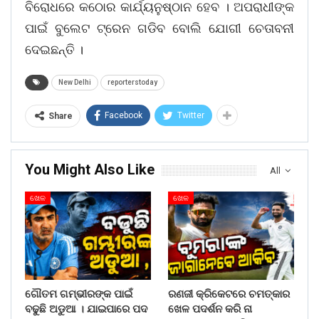
ବିରୋଧରେ କଠୋର କାର୍ଯ୍ୟନୁଷ୍ଠାନ ହେବ । ଅପରାଧୀଙ୍କ
ପାଇଁ ବୁଲେଟ ଟ୍ରେନ ଗଡିବ ବୋଲି ଯୋଗୀ ଚେତାବନୀ
ଦେଇଛନ୍ତି ।
New Delhi
reporterstoday
Facebook
Twitter
Share
You Might Also Like
All
ଖେଳ
ଖେଳ
ଗୌତମ ଗମ୍ଭୀରଙ୍କ ପାଇଁ
ରଣଜୀ କ୍ରିକେଟରେ ଚମତ୍କାର
ବଢୁଛି ଅଡୁଆ । ଯାଇପାରେ ପଦ
ଖେଳ ପଦର୍ଶନ କରି ନା