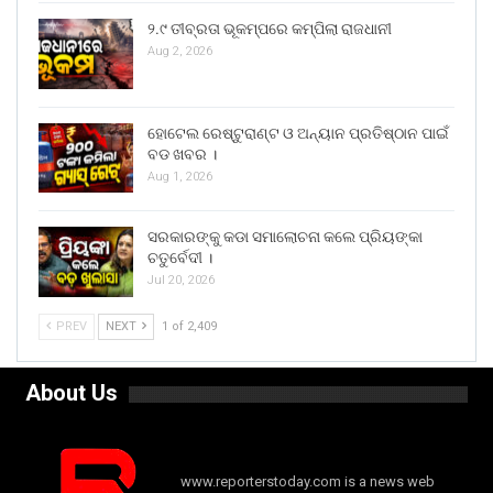
୨.୯ ତୀବ୍ରତା ଭୂକମ୍ପରେ କମ୍ପିଲା ରାଜଧାନୀ
Aug 2, 2026
ହୋଟେଲ ରେଷ୍ଟୁରାଣ୍ଟ ଓ ଅନ୍ୟାନ ପ୍ରତିଷ୍ଠାନ ପାଇଁ
ବଡ ଖବର ।
Aug 1, 2026
ସରକାରଙ୍କୁ କଡା ସମାଲୋଚନା କଲେ ପ୍ରିୟଙ୍କା
ଚତୁର୍ବେଦୀ ।
Jul 20, 2026
PREV
NEXT
1 of 2,409
About Us
www.reporterstoday.com is a news web