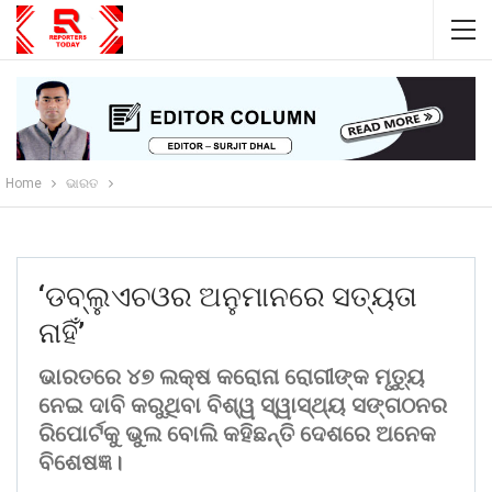
Home
ଭାରତ
‘ଡବ୍ଲୁଏଚଓର ଅନୁମାନରେ ସତ୍ୟତା
ନାହିଁ’
ଭାରତରେ ୪୭ ଲକ୍ଷ କରୋନା ରୋଗୀଙ୍କ ମୃତ୍ୟୁ
ନେଇ ଦାବି କରୁଥିବା ବିଶ୍ୱ ସ୍ୱାସ୍ଥ୍ୟ ସଙ୍ଗଠନର
ରିପୋର୍ଟକୁ ଭୁଲ ବୋଲି କହିଛନ୍ତି ଦେଶରେ ଅନେକ
ବିଶେଷଜ୍ଞ।