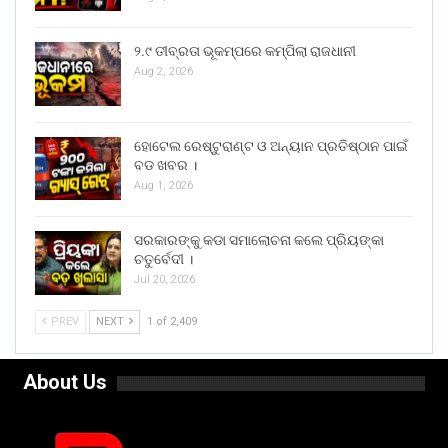
୨.୯ ତୀବ୍ରତା ଭୂକମ୍ପରେ କମ୍ପିଲା ରାଜଧାନୀ
Aug 2, 2026
ହୋଟେଲ ରେଷ୍ଟୁରାଣ୍ଟ ଓ ଅନ୍ୟାନ ପ୍ରତିଷ୍ଠାନ ପାଇଁ
ବଡ ଖବର ।
Aug 1, 2026
ସରକାରଙ୍କୁ କଡା ସମାଲୋଚନା କଲେ ପ୍ରିୟଙ୍କା
ଚତୁର୍ବେଦୀ ।
Jul 20, 2026
PREV
NEXT
1 of 2,409
About Us