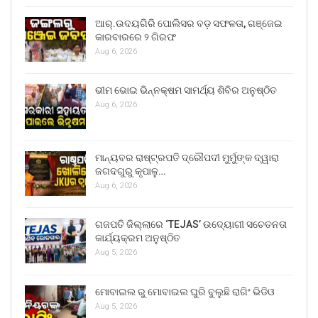
ଆର୍.ଉଦୟଗିରି ପୋଲିସର ବଡ଼ ସଫଳତା, ଗଞ୍ଜେଇ
କାରବାରରେ ୨ ଗିରଫ
Aug 6, 2026
ଭୀମ ଭୋଇ ଭିନ୍ନକ୍ଷମ ସାମର୍ଥ୍ୟ ଶିବିର ଅନୁଷ୍ଠିତ
Aug 6, 2026
ମାନ୍ୟବର ରାଷ୍ଟ୍ରପତି ଦ୍ରୌପଦୀ ମୁର୍ମୁଙ୍କ ଦ୍ୱାରା
ଜଗଦଗୁରୁ କୃପାଳୁ…
Aug 6, 2026
ଗଜପତି ଜିଲ୍ଲାରେ ‘TEJAS’ ଉଦ୍ୟୋଗୀ ସଚେତନତା
କାର୍ଯ୍ୟକ୍ରମ ଅନୁଷ୍ଠିତ
Aug 5, 2026
ମୋବାଇଲ ରୁ ମୋବାଇଲ ଘୁରି ବୁଲୁଛି ରାଗିଂ ଭିଡିଓ
Aug 5, 2026