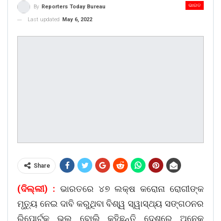
ଭାରତ
By
Reporters Today Bureau
Last updated
May 6, 2022
Share
(ଦିଲ୍ଲୀ) :
ଭାରତରେ ୪୭ ଲକ୍ଷ କରୋନା ରୋଗୀଙ୍କ
ମୃତ୍ୟୁ ନେଇ ଦାବି କରୁଥିବା ବିଶ୍ୱ ସ୍ୱାସ୍ଥ୍ୟ ସଙ୍ଗଠନର
ରିପୋର୍ଟକୁ ଭୁଲ ବୋଲି କହିଛନ୍ତି ଦେଶରେ ଅନେକ