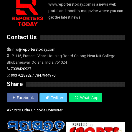
www.reporterstoday.com is a news web
portal and monthly magazine where you can
get the latest news.
Contact Us
info@reporterstoday.com
LP-115, Prasanti Vihar, Housing Board Colony, Near Kiit College
Bhubaneswar, Odisha, India 751024
7008420927
9937028982
/
7847944970
Share
Facebook
Twitter
WhatsApp
Akruti to Odia Unicode Converter