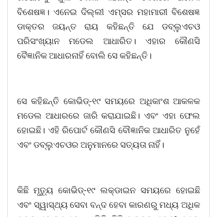
ବିଶେଷଜ୍ଞ। ଏନେଇ ଦିଲ୍ଲୀ ଏମ୍ସର ମହାମାରୀ ବିଶେଷଜ୍ଞ
ଡାକ୍ତର ଜୟନ୍ତ ରାୟ କହିଛନ୍ତି ଯେ ଡବ୍ଲୁଏଚଓ
ପରିସଂଖ୍ୟାନ ମଡେଲ ଆଧାରିତ। ଏହାର କୌଣସି
ବୈଜ୍ଞାନିକ ଆଧାରନାହିଁ ବୋଲି ସେ କହିଛନ୍ତି।
ସେ କହିଛନ୍ତି କୋଭିଡ୍-୧୯ ସମୟରେ ଅଧିକାଂଶ ଆକଳକ
ମଡେଲ ଆଧାରରେ ଜାରି କରାଯାଇଛି। ଏବଂ ଏହା ଫେଲ
ହୋଇଛି। ଏହି ରିପୋର୍ଟ କୌଣସି ବୌଜ୍ଞାନିକ ଆଧାରିତ ନୁହେଁ
ଏବଂ ଡବ୍ଲୁଏଚଓର ଅନୁମାନରେ ସତ୍ୟତା ନାହିଁ।
କିଛି ମୃତ୍ୟୁ କୋଭିଡ୍‌-୧୯ ଲକ୍‌ଡାଇନ ସମୟରେ ହୋଇଛି
ଏବଂ ସ୍ୱାସ୍ଥ୍ୟ ସେବା ବନ୍ଦ ହେବା କାରଣରୁ ମଧ୍ୟ ଅଧିକ