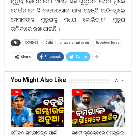
ମୃତ୍ୟୁ ହୋଇପାରେ। ଏମିତି କିଛି ଗୁରୁତର ରୋଗୀ ଥିଲେ
ଯେଉଁମାନେ କି ଡାକ୍ତରଖାନା ଯାଏ ପହଞ୍ଚି ପାରିନଥିଲେ
ସେମାନଙ୍କ ମୃତ୍ୟୁକୁ ମଧ୍ୟ କୋଭିଡ୍‌-୧୯ ମୃତ୍ୟୁ
ତାଲିକାରେ ରଖାଯାଇଛି ।
COVID-19
Delhi
priyadarshani swain
Reporters Today
Facebook
Twitter
Share
You Might Also Like
All
ଖେଳ
ଖେଳ
ଗୌତମ ଗମ୍ଭୀରଙ୍କ ପାଇଁ
ରଣଜୀ କ୍ରିକେଟରେ ଚମତ୍କାର