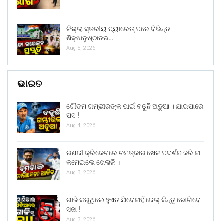
ଜିଲ୍ଲା ସ୍ତରୀୟ ପ୍ୟାରେଡ୍ ପରେ ବିଭିନ୍ନ
ଶିକ୍ଷାନୁଷ୍ଠାନର…
Aug 5, 2026
ଭାରତ
ଗୌତମ ଗମ୍ଭୀରଙ୍କ ପାଇଁ ବଢୁଛି ଅଡୁଆ । ଯାଇପାରେ
ପଦ !
Aug 4, 2026
ରଣଜୀ କ୍ରିକେଟରେ ଚମତ୍କାର ଖେଳ ପଦର୍ଶନ କରି ନା
କମେଇଲେ ଖେଳାଳି ।
Aug 3, 2026
ଗାଳି କରୁଥିଲେ ହୁଏତ ଯିବେନାହିଁ ଜେଲ୍ କିନ୍ତୁ ଭୋଗିବେ
ସଜା !
Aug 3, 2026