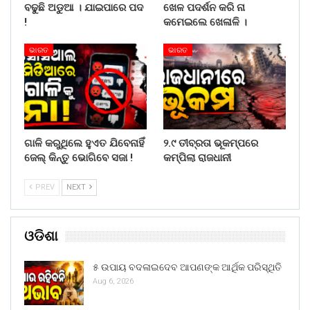
ବଢୁଛି ଅଡୁଆ । ଯାଇପାରେ ପଦ
ଖେଳ ପଦର୍ଶନ କରି ନା
!
କମେଇଲେ ଖେଳାଳି ।
ଭାରତ
ଭାରତ
ଗାଳି କରୁଥିଲେ ହୁଏତ ଯିବେନାହିଁ
୨.୯ ତୀବ୍ରତା ଭୂକମ୍ପରେ
ଜେଲ୍ କିନ୍ତୁ ଭୋଗିବେ ସଜା !
କମ୍ପିଲା ରାଜଧାନୀ
PREV
NEXT
ଓଡିଶା
୫ ଉପାୟ ବଦଳାଇଦେବ ଆପଣଙ୍କ ଆର୍ଥିକ ପରିସ୍ଥିତି
Aug 6, 2026