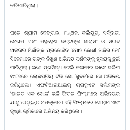
କରିପାରିଥିଲା।
ପରେ ଶ୍ୟାମ ବେଙ୍ଗଲ, ମନ୍ଥନ, କଲିୟୁଗ୍, ସର୍ଦ୍ଦାରୀ
ବେଗମ ଏବଂ ମହହେଶ ଭଟ୍ଟଙ୍କ ସାରାସଂ ଓ ସଇଦ
ଅକତାର ମିର୍ଜାଙ୍କ ପ୍ରଜୋଜିତ ‘ମୋହ ଜୋଶୀ ହାଜିର ହୋ’
ସିନେମାରେ ତାଙ୍କ ନିଖୁଣ ଅଭିନୟ ଦର୍ଶକଙ୍କୁ ହୃଦୟକୁ ଛୁଇଁ
ପାରିଥିଲା। ଜଣେ ପ୍ରସିଦ୍ଧ ଟେଲି କଳାକାର ଭାବେ ସଲିମ
୧୯୮୭ରେ ଲୋକପ୍ରିୟ ଟିଭି ସୋ ‘ସୁବହ’ରେ ସେ ଅଭିନୟ
କରିଥିଲେ। ଏଫଟିଆଇଆଇରୁ ଗ୍ରାଜୁଏଟ ସଲିମଙ୍କ
‘ଭାରତ ଏକ ଖୋଜ’ ଭଳି ଫିଚର ଫିଲ୍ମରେ ଅଭିନୟର
ଯାଦୁ ଅତ୍ୟନ୍ତ ଚମତ୍କାର। ଏହି ଫିଲ୍ମରେ ସେ ରାମ ଏବଂ
କୃଷ୍ଣ ଭୂମିକାରେ ଅଭିନୟ କରିଥିଲେ।