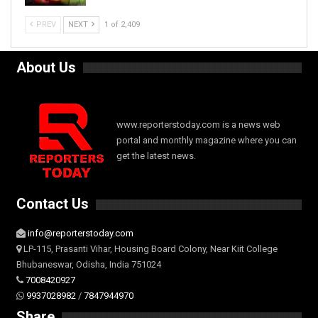
PREV
NEXT
1 of 2,409
About Us
www.reporterstoday.com is a news web
portal and monthly magazine where you can
get the latest news.
Contact Us
info@reporterstoday.com
LP-115, Prasanti Vihar, Housing Board Colony, Near Kiit College
Bhubaneswar, Odisha, India 751024
7008420927
9937028982
/
7847944970
Share