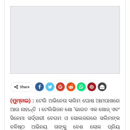
Share
(ମୁମ୍ବାଇ) :
ଟେଲି ଅଭିନେତା ସଲିମ ଘୋଷ ଆମପାଖରେ
ଆଉ ନାହାନ୍ତି । ଟେଲିଭିଜନ ଶୋ ‘ଭାରତ ଏକ ଖୋଜ୍‌ ଏବଂ
ସିନେମା ‌ସର୍ଦ୍ଦାରୀ ବେଗମ ଓ ସୋଲଜରରେ ସଲିମଙ୍କ
ବଳିଷ୍ଠ ଅଭିନୟ ତାଙ୍କୁ ବେଶ ଲୋକ ପ୍ରିୟ