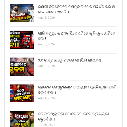
ରଣଜୀ କ୍ରିକେଟରେ ଚମତ୍କାର ଖେଳ ପଦର୍ଶନ କରି ନା
କମେଇଲେ ଖେଳାଳି ।
Aug 3, 2026
ଗାଳି କରୁଥିଲେ ହୁଏତ ଯିବେନାହିଁ ଜେଲ୍ କିନ୍ତୁ ଭୋଗିବେ
ସଜା !
Aug 3, 2026
୨.୯ ତୀବ୍ରତା ଭୂକମ୍ପରେ କମ୍ପିଲା ରାଜଧାନୀ
Aug 2, 2026
ହୋଟେଲ ରେଷ୍ଟୁରାଣ୍ଟ ଓ ଅନ୍ୟାନ ପ୍ରତିଷ୍ଠାନ ପାଇଁ
ବଡ ଖବର ।
Aug 1, 2026
ସରକାରଙ୍କୁ କଡା ସମାଲୋଚନା କଲେ ପ୍ରିୟଙ୍କା
ଚତୁର୍ବେଦୀ ।
Jul 20, 2026