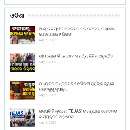
ଓଡିଶା
ଆର୍.ଉଦୟଗିରି ପୋଲିସର ବଡ଼ ସଫଳତା, ଗଞ୍ଜେଇ
କାରବାରରେ ୨ ଗିରଫ
Aug 6, 2026
ଭୀମ ଭୋଇ ଭିନ୍ନକ୍ଷମ ସାମର୍ଥ୍ୟ ଶିବିର ଅନୁଷ୍ଠିତ
Aug 6, 2026
ମାନ୍ୟବର ରାଷ୍ଟ୍ରପତି ଦ୍ରୌପଦୀ ମୁର୍ମୁଙ୍କ ଦ୍ୱାରା
ଜଗଦଗୁରୁ କୃପାଳୁ…
Aug 6, 2026
ଗଜପତି ଜିଲ୍ଲାରେ ‘TEJAS’ ଉଦ୍ୟୋଗୀ ସଚେତନତା
କାର୍ଯ୍ୟକ୍ରମ ଅନୁଷ୍ଠିତ
Aug 5, 2026