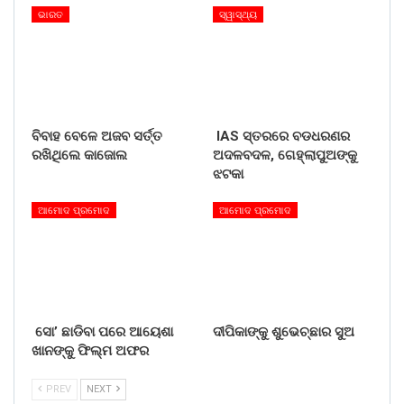
ଭାରତ
ସ୍ୱାସ୍ଥ୍ୟ
ବିବାହ ବେଳେ ଅଜବ ସର୍ତ୍ତ
IAS ସ୍ତରରେ ବଡଧରଣର
ରଖିଥିଲେ କାଜୋଲ
ଅଦଳବଦଳ, ଗେହ୍ଲାପୁଅଙ୍କୁ
ଝଟକା
ଆମୋଦ ପ୍ରମୋଦ
ଆମୋଦ ପ୍ରମୋଦ
ସୋ’ ଛାଡିବା ପରେ ଆୟେଶା
ଦୀପିକାଙ୍କୁ ଶୁଭେଚ୍ଛାର ସୁଅ
ଖାନଙ୍କୁ ଫିଲ୍ମ ଅଫର
PREV
NEXT