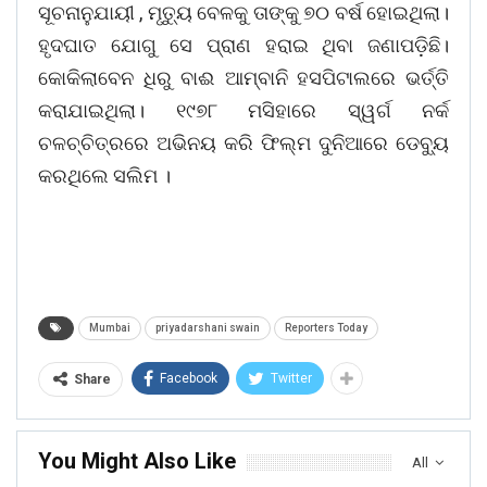
ସୂଚନାନୁଯାୟୀ , ମୃତ୍ୟୁ ବେଳକୁ ତାଙ୍କୁ ୭୦ ବର୍ଷ ହୋଇଥିଲା।
ହୃଦଘାତ ଯୋଗୁ ସେ ପ୍ରାଣ ହରାଇ ଥିବା ଜଣାପଡ଼ିଛି।
କୋକିଲାବେନ ଧିରୁ ବାଈ ଆମ୍ବାନି ହସପିଟାଲରେ ଭର୍ତ୍ତି
କରାଯାଇଥିଲା। ୧୯୭୮ ମସିହାରେ ସ୍ୱର୍ଗ ନର୍କ
ଚଳଚ୍ଚିତ୍ରରେ ଅଭିନୟ କରି ଫିଲ୍ମ ଦୁନିଆରେ ଡେବ୍ୟୁ
କରଥିଲେ ସଲିମ ।
Mumbai
priyadarshani swain
Reporters Today
Facebook
Twitter
Share
You Might Also Like
All