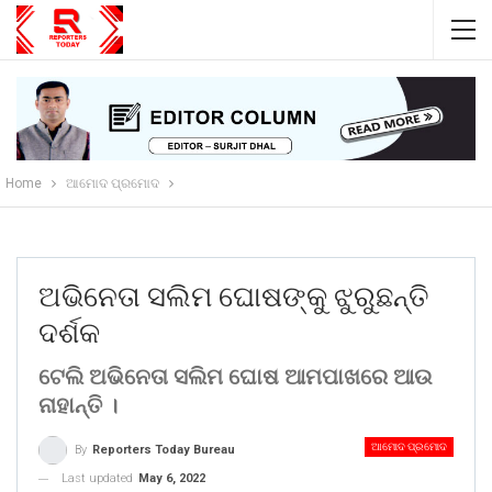
Home
ଆମୋଦ ପ୍ରମୋଦ
ଅଭିନେତା ସଲିମ ଘୋଷଙ୍କୁ ଝୁରୁଛନ୍ତି
ଦର୍ଶକ
ଟେଲି ଅଭିନେତା ସଲିମ ଘୋଷ ଆମପାଖରେ ଆଉ
ନାହାନ୍ତି ।
ଆମୋଦ ପ୍ରମୋଦ
By
Reporters Today Bureau
Last updated
May 6, 2022