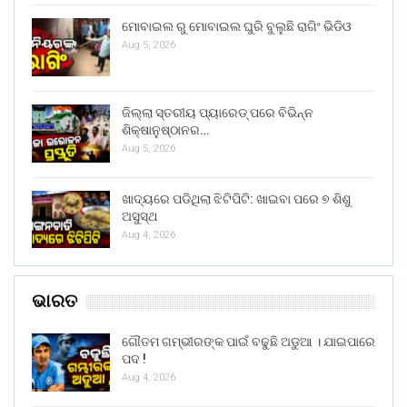
ମୋବାଇଲ ରୁ ମୋବାଇଲ ଘୁରି ବୁଲୁଛି ରାଗିଂ ଭିଡିଓ
Aug 5, 2026
ଜିଲ୍ଲା ସ୍ତରୀୟ ପ୍ୟାରେଡ୍ ପରେ ବିଭିନ୍ନ
ଶିକ୍ଷାନୁଷ୍ଠାନର…
Aug 5, 2026
ଖାଦ୍ୟରେ ପଡିଥିଲା ଝିଟିପିଟି: ଖାଇବା ପରେ ୭ ଶିଶୁ
ଅସୁସ୍ଥ
Aug 4, 2026
ଭାରତ
ଗୌତମ ଗମ୍ଭୀରଙ୍କ ପାଇଁ ବଢୁଛି ଅଡୁଆ । ଯାଇପାରେ
ପଦ !
Aug 4, 2026