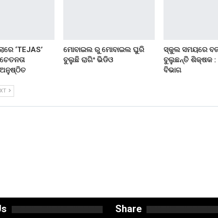
ଲାରେ ‘TEJAS’
ମୋବାଇଲ ରୁ ମୋବାଇଲ ଘୁରି
ସ୍କୁଲ ସମୟରେ ବ
ସଚେତନତା
ବୁଲୁଛି ରାଗିଂ ଭିଡିଓ
ବୁଲୁଛନ୍ତି ଶିକ୍ଷକ :
 ଅନୁଷ୍ଠିତ
ବିଭାଗ
EXT
Us
Share