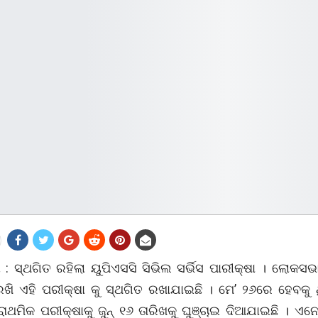
 : ସ୍ଥଗିତ ରହିଲା ୟୁପିଏସସି ସିଭିଲ ସର୍ଭିସ ପାରୀକ୍ଷା । ଲୋକସଭା 
ରଖି ଏହି ପରୀକ୍ଷା କୁ ସ୍ଥଗିତ ରଖାଯାଇଛି । ମେ’ ୨୬ରେ ହେବକୁ ଥ
୍ରାଥମିକ ପରୀକ୍ଷାକୁ ଜୁନ୍ ୧୬ ତାରିଖକୁ ଘୁଞ୍ଚାଇ ଦିଆଯାଇଛି । ଏ