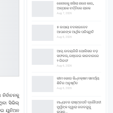
କେନାଲକୁ ଖସିଲା ନାନୋ କାର,
ଅଳ୍ପକେ ବର୍ତ୍ତିଲେ ଚାଳକ
Aug 7, 2026
୫ ଉପାୟ ବଦଳାଇଦେବ
ଆପଣଙ୍କ ଆର୍ଥିକ ପରିସ୍ଥିତି
Aug 6, 2026
ଆର୍.ଉଦୟଗିରି ପୋଲିସର ବଡ଼
ସଫଳତା, ଗଞ୍ଜେଇ କାରବାରରେ
୨ ଗିରଫ
Aug 6, 2026
ଭୀମ ଭୋଇ ଭିନ୍ନକ୍ଷମ ସାମର୍ଥ୍ୟ
ଶିବିର ଅନୁଷ୍ଠିତ
Aug 6, 2026
ନିର୍ବାଚନକୁ
ମାନ୍ୟବର ରାଷ୍ଟ୍ରପତି ଦ୍ରୌପଦୀ
ିବା ସିଭିଲ୍
ମୁର୍ମୁଙ୍କ ଦ୍ୱାରା ଜଗଦଗୁରୁ
ନେଇ ୟୁନିଅନ
କୃପାଳୁ…