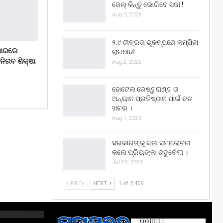
ଜେଲ୍ କିନ୍ତୁ ଭୋଗିବେ ସଜା !
Aug 3, 2026
୨.୯ ତୀବ୍ରତା ଭୂକମ୍ପରେ କମ୍ପିଲା
ଜାରରେ
ରାଜଧାନୀ
 ନିରବ ଶିକ୍ଷା
Aug 2, 2026
ହୋଟେଲ ରେଷ୍ଟୁରାଣ୍ଟ ଓ
ଅନ୍ୟାନ ପ୍ରତିଷ୍ଠାନ ପାଇଁ ବଡ
ଖବର ।
Aug 1, 2026
ସରକାରଙ୍କୁ କଡା ସମାଲୋଚନା
କଲେ ପ୍ରିୟଙ୍କା ଚତୁର୍ବେଦୀ ।
Jul 20, 2026
PREV
NEXT
1 of 2,409