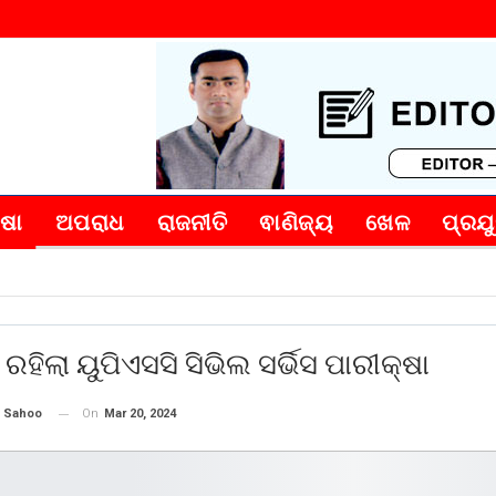
୍ଷା
ଅପରାଧ
ରାଜନୀତି
ଵାଣିଜ୍ୟ
ଖେଳ
ପ୍ରଯୁ
ସ୍ୱାସ୍ଥ୍ୟ
ରହିଲା ୟୁପିଏସସି ସିଭିଲ ସର୍ଭିସ ପାରୀକ୍ଷା
On
Mar 20, 2024
 Sahoo