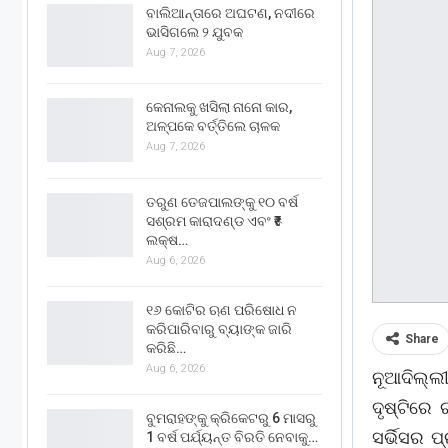
ବାଲିଆନ୍ତାରେ ଅଘଟଣ, ନଦୀରେ
ଭାସିଗଲେ ୨ ଯୁବକ
Aug 7, 2026
କେନାଲକୁ ଖସିଲା ନାନୋ କାର,
ଅଳ୍ପକେ ବର୍ତ୍ତିଲେ ଚାଳକ
Aug 7, 2026
ତରୁଣ ତେଜପାଲଙ୍କୁ ୧୦ ବର୍ଷ
ସଶ୍ରମ କାରାଦଣ୍ଡ ଏବଂ ₹୫
ଲକ୍ଷ…
Aug 6, 2026
୧୬ କୋଟିର ଋଣ ପରିଷୋଧ ନ
କରିପାରିବାରୁ ବ୍ୟାଙ୍କ ଜାରି
Share
କରିଛି…
Aug 6, 2026
ନୂଆଦିଲ୍ଲୀ
ଦୃଷ୍ଟିରେ 
ବୁମରାହଙ୍କୁ କ୍ରିକେଟରୁ 6 ମାସରୁ
ସର୍ଭିସର ପ
1 ବର୍ଷ ପର୍ଯ୍ୟନ୍ତ ବିରତି ନେବାକୁ…