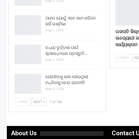
Aug 3, 2026
ଆହତ ଯୋଗୁଁ ଏବେ କାମ କରିବେ
ନାହିଁ ରଶ୍ମିକା
Aug 2, 2026
ଗଜପତି ଜିଲ୍
ଉଦ୍ୟୋଗୀ 
କାର୍ଯ୍ୟକ୍ରମ
ବନ୍ୟା ଦୁର୍ଦ୍ଦଶା ପାଇଁ
ସ୍ଥାନାନ୍ତରଣ ପ୍ରସ୍ତୁତି…
PREV
N
Aug 1, 2026
ଯୋଗୀଙ୍କୁ କାଳ ହୋଇଥିଲା
ମନ୍ଦିରକୁ ନେଇ ରାଜନୀତି
May 6, 2026
PREV
NEXT
1 of 166
About Us
Contact 