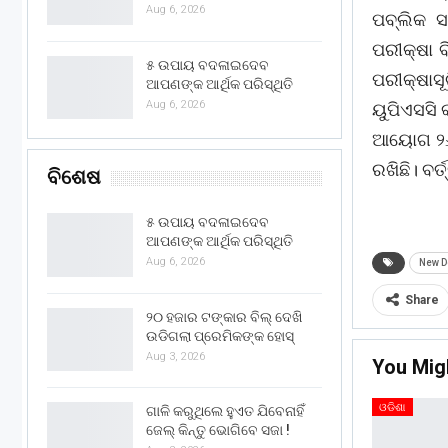
Aug 6, 2026
ପବ୍ଲିକ ସର
ପରୀକ୍ଷା ବ
୫ ଉପାୟ ବଦଳାଇଦେବ
ପରୀକ୍ଷାସୂ
ଆପଣଙ୍କ ଆର୍ଥିକ ପରିସ୍ଥିତି
Aug 6, 2026
ୟୁପିଏସସି କ
ଆୟୋଗ ୨୬.୦
ରଖିଛି। ବର
ବିଶେଷ
୫ ଉପାୟ ବଦଳାଇଦେବ
ଆପଣଙ୍କ ଆର୍ଥିକ ପରିସ୍ଥିତି
Aug 6, 2026
New D
Share
୨୦ ହଜାର ଟଙ୍କାର ବିଲ୍ ଦେଖି
ଉଡିଗଲା ପ୍ରେମିକଙ୍କ ହୋସ୍
Aug 3, 2026
You Mig
ଓଡିଶା
ଗାଳି କରୁଥିଲେ ହୁଏତ ଯିବେନାହିଁ
ଜେଲ୍ କିନ୍ତୁ ଭୋଗିବେ ସଜା !