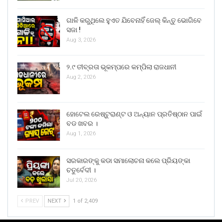
ଗାଳି କରୁଥିଲେ ହୁଏତ ଯିବେନାହିଁ ଜେଲ୍ କିନ୍ତୁ ଭୋଗିବେ
ସଜା !
Aug 3, 2026
୨.୯ ତୀବ୍ରତା ଭୂକମ୍ପରେ କମ୍ପିଲା ରାଜଧାନୀ
Aug 2, 2026
ହୋଟେଲ ରେଷ୍ଟୁରାଣ୍ଟ ଓ ଅନ୍ୟାନ ପ୍ରତିଷ୍ଠାନ ପାଇଁ
ବଡ ଖବର ।
Aug 1, 2026
ସରକାରଙ୍କୁ କଡା ସମାଲୋଚନା କଲେ ପ୍ରିୟଙ୍କା
ଚତୁର୍ବେଦୀ ।
Jul 20, 2026
PREV
NEXT
1 of 2,409