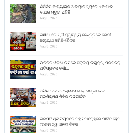
ଶିମିଳିପାଳ ବ୍ୟାଘ୍ର ଅଭୟାରଣ୍ୟରେ ଏକ ମାଈ
ବାଘର ମୃତ୍ୟୁ ଘଟିଛି
Aug 8, 2026
ଗଣିଆ ଗୋଷ୍ଠୀ ସ୍ୱାସ୍ଥ୍ୟ କେନ୍ଦ୍ରରେ ରୋଗୀ
କଲ୍ୟାଣ ସମିତି ବୈଠକ
Aug 8, 2026
ଉତ୍ତର ଓଡ଼ିଶା ଉପରେ ସକ୍ରିୟ ଲଘୁଚାପ, ପ୍ରବଳରୁ
ଅତିପ୍ରବଳ ବର୍ଷା…
Aug 8, 2026
ଓଡିଶା ଜନତା କଂଗ୍ରେସ ସେବା ସଙ୍ଗଠନର
ପ୍ରଶିକ୍ଷଣ ଶିବିର ଉଦଘାଟିତ
Aug 8, 2026
ଗଜପତି ଷ୍ଟାଡିୟମରେ ମହାସମାରୋହରେ ପାଳିତ ହେବ
୮୦ତମ ସ୍ୱାଧୀନତା ଦିବସ
Aug 8, 2026