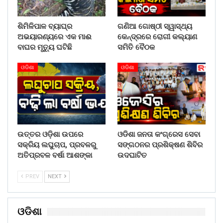
ଶିମିଳିପାଳ ବ୍ୟାଘ୍ର
ଗଣିଆ ଗୋଷ୍ଠୀ ସ୍ୱାସ୍ଥ୍ୟ
ଅଭୟାରଣ୍ୟରେ ଏକ ମାଈ
କେନ୍ଦ୍ରରେ ରୋଗୀ କଲ୍ୟାଣ
ବାଘର ମୃତ୍ୟୁ ଘଟିଛି
ସମିତି ବୈଠକ
ଓଡିଶା
ଓଡିଶା
ଉତ୍ତର ଓଡ଼ିଶା ଉପରେ
ଓଡିଶା ଜନତା କଂଗ୍ରେସ ସେବା
ସକ୍ରିୟ ଲଘୁଚାପ, ପ୍ରବଳରୁ
ସଙ୍ଗଠନର ପ୍ରଶିକ୍ଷଣ ଶିବିର
ଅତିପ୍ରବଳ ବର୍ଷା ଆଶଙ୍କା
ଉଦଘାଟିତ
PREV
NEXT
ଓଡିଶା