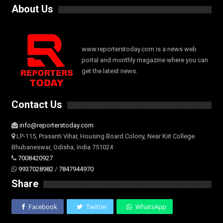
About Us
www.reporterstoday.com is a news web
portal and monthly magazine where you can
get the latest news.
Contact Us
info@reporterstoday.com
LP-115, Prasanti Vihar, Housing Board Colony, Near Kiit College
Bhubaneswar, Odisha, India 751024
7008420927
9937028982
/
7847944970
Share
Facebook
Twitter
WhatsApp