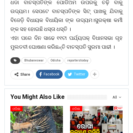
ଧଡା ବାଚସ୍ପତିଙ୍କ ପୋଡିଅମ ଉପରକୁ ଚଢ଼ି ବାକୁ
ଉଦ୍ୟମ। ସେପଟେ ବାଚସ୍ପତିଙ୍କ ସିଟ୍ ପାଖକୁ ଯିବାକୁ
ବିଜେଡ଼ି ବିଧାୟକ ବିଧାୟିକା ଙ୍କ ଉଦ୍ୟମ।ସୁରକ୍ଷା କର୍ମୀ
ଙ୍କ ସହ ହୋଇଛି ଧସ୍ତା ଧସ୍ତି ।
ଏହା ପରେ ଦିନ ସାଢେ ୧୧ଟା ପର୍ଯ୍ୟପକ୍ ବିଧାନସଭା ଗୃହ
ମୁଲତବୀ ଘୋଷଣା କରିଛନ୍ତି ବାଚସ୍ପତି ସୁରମା ପାଢୀ ।
Bhubaneswar
Odisha
reporterstoday
Facebook
Twitter
Share
You Might Also Like
All
ଓଡିଶା
ଓଡିଶା