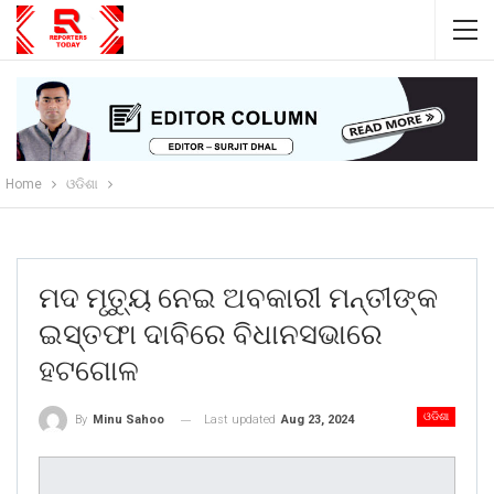
Home
ଓଡିଶା
ମଦ ମୃତ୍ୟୁ ନେଇ ଅବକାରୀ ମନ୍ତୀଙ୍କ
ଇସ୍ତଫା ଦାବିରେ ବିଧାନସଭାରେ
ହଟଗୋଳ
ଓଡିଶା
Last updated
Aug 23, 2024
By
Minu Sahoo