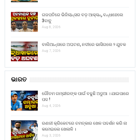
ଗଜପତିରେ ଭିଜିଲାନ୍ସର ବଡ଼ ଆକ୍ସନ୍, ବନ୍ଧାହେଲେ
3ବାବୁ
Aug 8, 2026
ବାଲିଆନ୍ତାରେ ଅଘଟଣ, ନଦୀରେ ଭାସିଗଲେ ୨ ଯୁବକ
Aug 7, 2026
ଭାରତ
ଗୌତମ ଗମ୍ଭୀରଙ୍କ ପାଇଁ ବଢୁଛି ଅଡୁଆ । ଯାଇପାରେ
ପଦ !
Aug 4, 2026
ରଣଜୀ କ୍ରିକେଟରେ ଚମତ୍କାର ଖେଳ ପଦର୍ଶନ କରି ନା
କମେଇଲେ ଖେଳାଳି ।
Aug 3, 2026