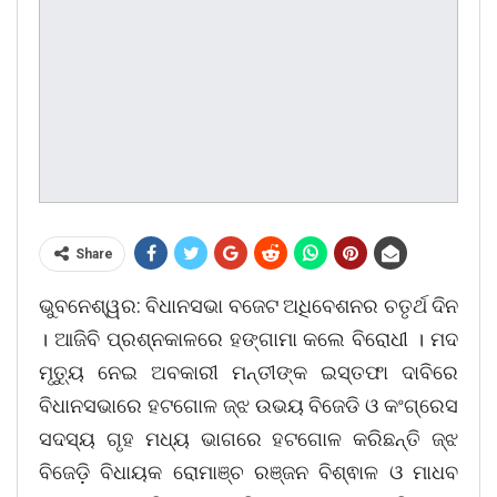
Share
ଭୁବନେଶ୍ୱର: ବିଧାନସଭା ବଜେଟ ଅଧିବେଶନର ଚତୃର୍ଥ ଦିନ
। ଆଜିବି ପ୍ରଶ୍ନକାଳରେ ହଙ୍ଗାମା କଲେ ବିରୋଧୀ । ମଦ
ମୃତ୍ୟୁ ନେଇ ଅବକାରୀ ମନ୍ତୀଙ୍କ ଇସ୍ତଫା ଦାବିରେ
ବିଧାନସଭାରେ ହଟଗୋଳ ଜ୍ଝ ଉଭୟ ବିଜେଡି ଓ କଂଗ୍ରେସ
ସଦସ୍ୟ ଗୃହ ମଧ୍ୟ ଭାଗରେ ହଟଗୋଳ କରିଛନ୍ତି ଜ୍ଝ
ବିଜେଡ଼ି ବିଧାୟକ ରୋମାଞ୍ଚ ରଞ୍ଜନ ବିଶ୍ଵାଳ ଓ ମାଧବ