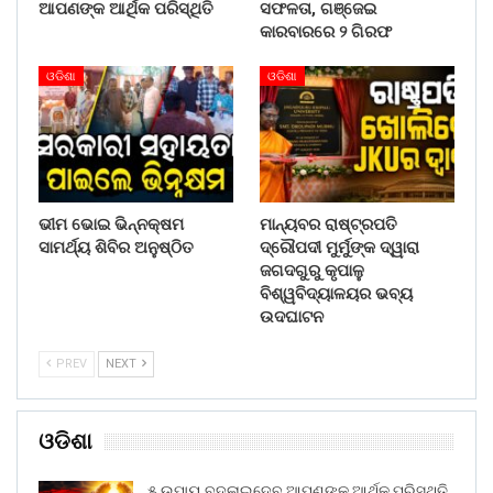
ଆପଣଙ୍କ ଆର୍ଥିକ ପରିସ୍ଥିତି
ସଫଳତା, ଗଞ୍ଜେଇ
କାରବାରରେ ୨ ଗିରଫ
ଓଡିଶା
ଓଡିଶା
ଭୀମ ଭୋଇ ଭିନ୍ନକ୍ଷମ
ମାନ୍ୟବର ରାଷ୍ଟ୍ରପତି
ସାମର୍ଥ୍ୟ ଶିବିର ଅନୁଷ୍ଠିତ
ଦ୍ରୌପଦୀ ମୁର୍ମୁଙ୍କ ଦ୍ୱାରା
ଜଗଦଗୁରୁ କୃପାଳୁ
ବିଶ୍ୱବିଦ୍ୟାଳୟର ଭବ୍ୟ
ଉଦଘାଟନ
PREV
NEXT
ଓଡିଶା
୫ ଉପାୟ ବଦଳାଇଦେବ ଆପଣଙ୍କ ଆର୍ଥିକ ପରିସ୍ଥିତି