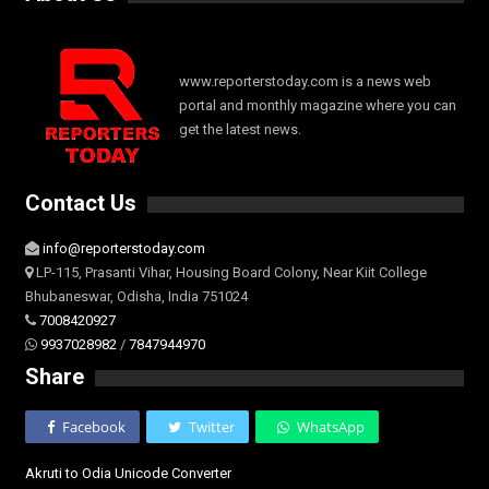
www.reporterstoday.com is a news web
portal and monthly magazine where you can
get the latest news.
Contact Us
info@reporterstoday.com
LP-115, Prasanti Vihar, Housing Board Colony, Near Kiit College
Bhubaneswar, Odisha, India 751024
7008420927
9937028982
/
7847944970
Share
Facebook
Twitter
WhatsApp
Akruti to Odia Unicode Converter