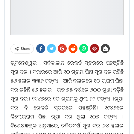
Share
ଭୁବନେଶ୍ୱର : ସର୍ବକାଳୀନ ରେକର୍ଡ ସ୍ତରରେ ପହଞ୍ଚିଛି
ସୁନା ଦର । ବଜାରରେ ଆଜି ୧୦ ଗ୍ରାମ ପିଛା ସୁନା ଦର ରହିଛି
୫୬ ହଜାର ୩୩୬ ଟଙ୍କା । ଆଜି ବଜାରରେ ୧୦ ଗ୍ରାମ ପିଛା
ଦର ରହିଛି ୫୬ ହଜାର । ଗତ ୭୫ ବର୍ଷରେ ୬୦୦ ଗୁଣା ବଢ଼ିଛି
ସୁନା ଦର। ୧୯୪୭ରେ ୧୦ ଗ୍ରାମକୁ ଥିଲା ୮୯ ଟଙ୍କା ।ରୂପା
ଦର ବି ରେକର୍ଡ ସ୍ତରରେ ପହଞ୍ଚିଛି। ୧୯୪୭ରେ
କିଲୋଗ୍ରାମ ପିଛା ରୂପା ଦର ଥିଲା ୧୦୭ ଟଙ୍କା ।
ବିଶେଷଜ୍ଞଙ୍କ ଅନୁସାରେ, ଚଳିତବର୍ଷ ସୁନା ଦର ୬୪ ହଜାର