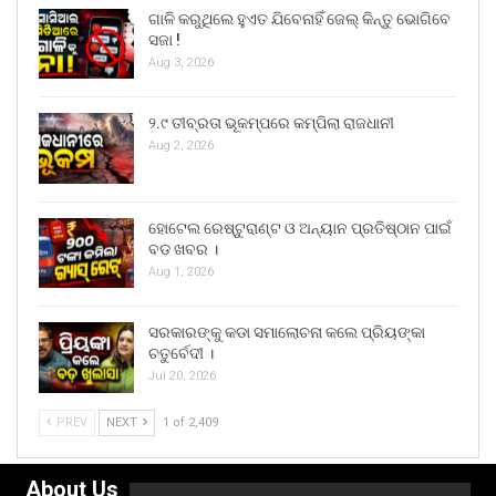
ଗାଳି କରୁଥିଲେ ହୁଏତ ଯିବେନାହିଁ ଜେଲ୍ କିନ୍ତୁ ଭୋଗିବେ
ସଜା !
Aug 3, 2026
୨.୯ ତୀବ୍ରତା ଭୂକମ୍ପରେ କମ୍ପିଲା ରାଜଧାନୀ
Aug 2, 2026
ହୋଟେଲ ରେଷ୍ଟୁରାଣ୍ଟ ଓ ଅନ୍ୟାନ ପ୍ରତିଷ୍ଠାନ ପାଇଁ
ବଡ ଖବର ।
Aug 1, 2026
ସରକାରଙ୍କୁ କଡା ସମାଲୋଚନା କଲେ ପ୍ରିୟଙ୍କା
ଚତୁର୍ବେଦୀ ।
Jul 20, 2026
PREV
NEXT
1 of 2,409
About Us