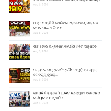
Aug 6, 2026
ଆର୍.ଉଦୟଗିରି ପୋଲିସର ବଡ଼ ସଫଳତା, ଗଞ୍ଜେଇ
କାରବାରରେ ୨ ଗିରଫ
Aug 6, 2026
ଭୀମ ଭୋଇ ଭିନ୍ନକ୍ଷମ ସାମର୍ଥ୍ୟ ଶିବିର ଅନୁଷ୍ଠିତ
Aug 6, 2026
ମାନ୍ୟବର ରାଷ୍ଟ୍ରପତି ଦ୍ରୌପଦୀ ମୁର୍ମୁଙ୍କ ଦ୍ୱାରା
ଜଗଦଗୁରୁ କୃପାଳୁ…
Aug 6, 2026
ଗଜପତି ଜିଲ୍ଲାରେ ‘TEJAS’ ଉଦ୍ୟୋଗୀ ସଚେତନତା
କାର୍ଯ୍ୟକ୍ରମ ଅନୁଷ୍ଠିତ
Aug 5, 2026