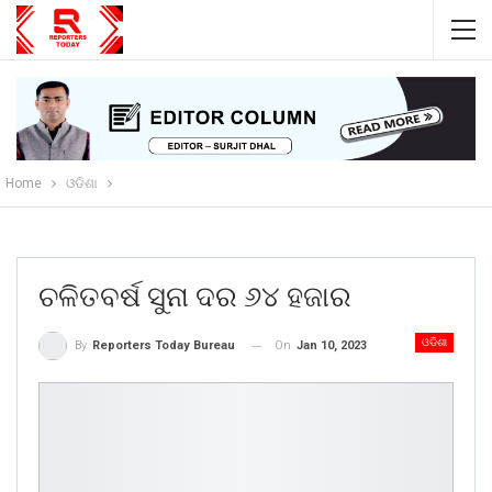
Home
ଓଡିଶା
ଚଳିତବର୍ଷ ସୁନା ଦର ୬୪ ହଜାର
ଓଡିଶା
On
Jan 10, 2023
By
Reporters Today Bureau