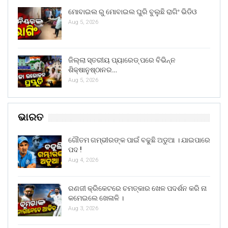
ମୋବାଇଲ ରୁ ମୋବାଇଲ ଘୁରି ବୁଲୁଛି ରାଗିଂ ଭିଡିଓ
Aug 5, 2026
ଜିଲ୍ଲା ସ୍ତରୀୟ ପ୍ୟାରେଡ୍ ପରେ ବିଭିନ୍ନ
ଶିକ୍ଷାନୁଷ୍ଠାନର…
Aug 5, 2026
ଭାରତ
ଗୌତମ ଗମ୍ଭୀରଙ୍କ ପାଇଁ ବଢୁଛି ଅଡୁଆ । ଯାଇପାରେ
ପଦ !
Aug 4, 2026
ରଣଜୀ କ୍ରିକେଟରେ ଚମତ୍କାର ଖେଳ ପଦର୍ଶନ କରି ନା
କମେଇଲେ ଖେଳାଳି ।
Aug 3, 2026