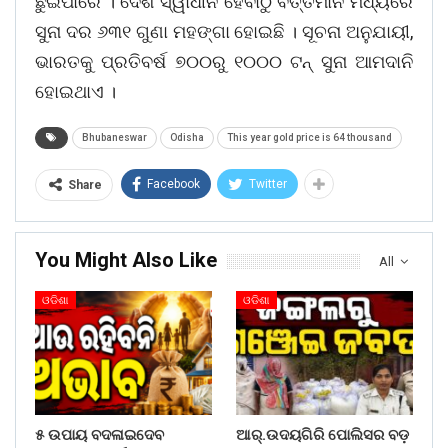
ଛୁଇଁପାରେ । ଦେଶ ସ୍ୱାଧୀନ ହେବାଠୁ ବର୍ତ୍ତମାନ ମଧ୍ୟରେ
ସୁନା ଦର ୬୩୧ ଗୁଣା ମହଙ୍ଗା ହୋଇଛି । ସୂଚନା ଅନୁଯାୟୀ,
ଭାରତକୁ ପ୍ରତିବର୍ଷ ୭୦୦ରୁ ୧୦୦୦ ଟନ୍ ସୁନା ଆମଦାନି
ହୋଇଥାଏ ।
Bhubaneswar
Odisha
This year gold price is 64 thousand
Facebook
Twitter
Share
You Might Also Like
All
ଓଡିଶା
ଓଡିଶା
୫ ଉପାୟ ବଦଳାଇଦେବ
ଆର୍.ଉଦୟଗିରି ପୋଲିସର ବଡ଼