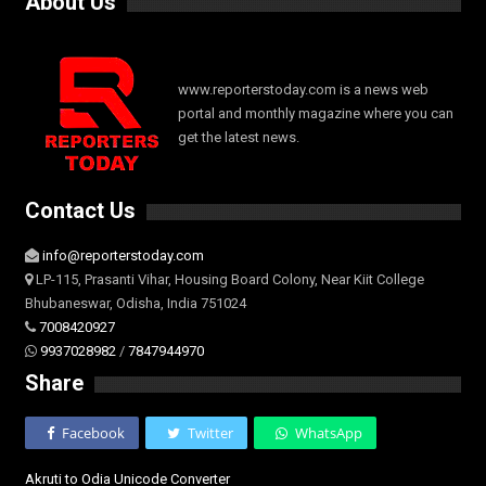
About Us
www.reporterstoday.com is a news web
portal and monthly magazine where you can
get the latest news.
Contact Us
info@reporterstoday.com
LP-115, Prasanti Vihar, Housing Board Colony, Near Kiit College
Bhubaneswar, Odisha, India 751024
7008420927
9937028982
/
7847944970
Share
Facebook
Twitter
WhatsApp
Akruti to Odia Unicode Converter