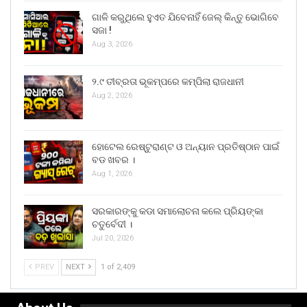
ଗାଳି କରୁଥିଲେ ହୁଏତ ଯିବେନାହିଁ ଜେଲ୍ କିନ୍ତୁ ଭୋଗିବେ
ସଜା !
Aug 3, 2026
୨.୯ ତୀବ୍ରତା ଭୂକମ୍ପରେ କମ୍ପିଲା ରାଜଧାନୀ
Aug 2, 2026
ହୋଟେଲ ରେଷ୍ଟୁରାଣ୍ଟ ଓ ଅନ୍ୟାନ ପ୍ରତିଷ୍ଠାନ ପାଇଁ
ବଡ ଖବର ।
Aug 1, 2026
ସରକାରଙ୍କୁ କଡା ସମାଲୋଚନା କଲେ ପ୍ରିୟଙ୍କା
ଚତୁର୍ବେଦୀ ।
Jul 20, 2026
PREV
NEXT
1 of 2,409