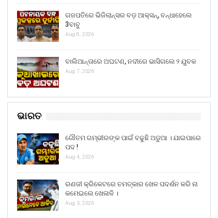
ଗଜପତିରେ ଭିଜିଲାନ୍ସର ବଡ଼ ଆକ୍ସନ୍, ବନ୍ଧାହେଲେ
3ବାବୁ
Aug 8, 2026
ବାଲିଆନ୍ତାରେ ଅଘଟଣ, ନଦୀରେ ଭାସିଗଲେ ୨ ଯୁବକ
Aug 7, 2026
ଭାରତ
ଗୌତମ ଗମ୍ଭୀରଙ୍କ ପାଇଁ ବଢୁଛି ଅଡୁଆ । ଯାଇପାରେ
ପଦ !
Aug 4, 2026
ରଣଜୀ କ୍ରିକେଟରେ ଚମତ୍କାର ଖେଳ ପଦର୍ଶନ କରି ନା
କମେଇଲେ ଖେଳାଳି ।
Aug 3, 2026