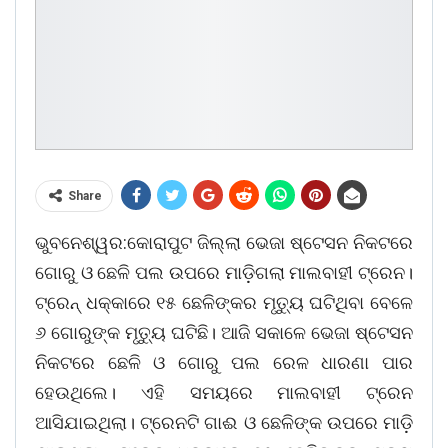
Share
ଭୁବନେଶ୍ୱର:କୋରାପୁଟ ଜିଲ୍ଲା ଭେଜା ଷ୍ଟେସନ ନିକଟରେ
ଗୋରୁ ଓ ଛେଳି ପଲ ଉପରେ ମାଡ଼ିଗଲା ମାଲବାହୀ ଟ୍ରେନ।
ଟ୍ରେନ୍ ଧକ୍କାରେ ୧୫ ଛେଳିଙ୍କର ମୃତ୍ୟୁ ଘଟିଥିବା ବେଳେ
୬ ଗୋରୁଙ୍କ ମୃତ୍ୟୁ ଘଟିଛି। ଆଜି ସକାଳେ ଭେଜା ଷ୍ଟେସନ
ନିକଟରେ ଛେଳି ଓ ଗୋରୁ ପଲ ରେଳ ଧାରଣା ପାର
ହେଉଥିଲେ। ଏହି ସମୟରେ ମାଲବାହୀ ଟ୍ରେନ
ଆସିଯାଇଥିଲା। ଟ୍ରେନଟି ଗାଈ ଓ ଛେଳିଙ୍କ ଉପରେ ମାଡ଼ି