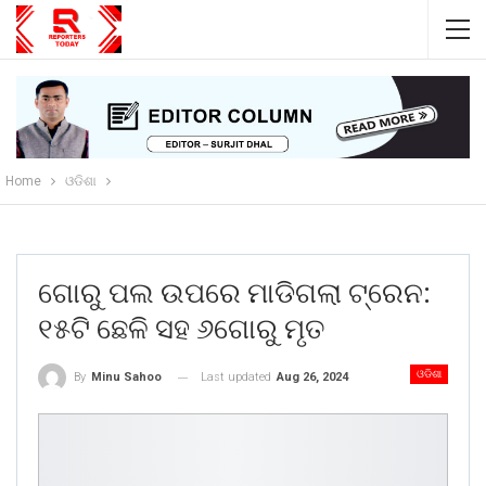
Home
ଓଡିଶା
ଗୋରୁ ପଲ ଉପରେ ମାଡିଗଲା ଟ୍ରେନ:
୧୫ଟି ଛେଳି ସହ ୬ଗୋରୁ ମୃତ
ଓଡିଶା
Last updated
Aug 26, 2024
By
Minu Sahoo