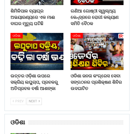
ଶିମିଳିପାଳ ବ୍ୟାଘ୍ର
ଗଣିଆ ଗୋଷ୍ଠୀ ସ୍ୱାସ୍ଥ୍ୟ
ଅଭୟାରଣ୍ୟରେ ଏକ ମାଈ
କେନ୍ଦ୍ରରେ ରୋଗୀ କଲ୍ୟାଣ
ବାଘର ମୃତ୍ୟୁ ଘଟିଛି
ସମିତି ବୈଠକ
ଓଡିଶା
ଓଡିଶା
ଉତ୍ତର ଓଡ଼ିଶା ଉପରେ
ଓଡିଶା ଜନତା କଂଗ୍ରେସ ସେବା
ସକ୍ରିୟ ଲଘୁଚାପ, ପ୍ରବଳରୁ
ସଙ୍ଗଠନର ପ୍ରଶିକ୍ଷଣ ଶିବିର
ଅତିପ୍ରବଳ ବର୍ଷା ଆଶଙ୍କା
ଉଦଘାଟିତ
PREV
NEXT
ଓଡିଶା