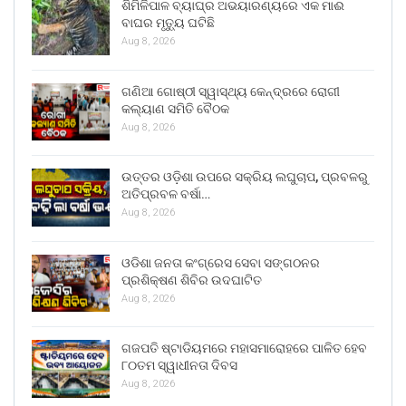
ଶିମିଳିପାଳ ବ୍ୟାଘ୍ର ଅଭୟାରଣ୍ୟରେ ଏକ ମାଈ
ବାଘର ମୃତ୍ୟୁ ଘଟିଛି
Aug 8, 2026
ଗଣିଆ ଗୋଷ୍ଠୀ ସ୍ୱାସ୍ଥ୍ୟ କେନ୍ଦ୍ରରେ ରୋଗୀ
କଲ୍ୟାଣ ସମିତି ବୈଠକ
Aug 8, 2026
ଉତ୍ତର ଓଡ଼ିଶା ଉପରେ ସକ୍ରିୟ ଲଘୁଚାପ, ପ୍ରବଳରୁ
ଅତିପ୍ରବଳ ବର୍ଷା…
Aug 8, 2026
ଓଡିଶା ଜନତା କଂଗ୍ରେସ ସେବା ସଙ୍ଗଠନର
ପ୍ରଶିକ୍ଷଣ ଶିବିର ଉଦଘାଟିତ
Aug 8, 2026
ଗଜପତି ଷ୍ଟାଡିୟମରେ ମହାସମାରୋହରେ ପାଳିତ ହେବ
୮୦ତମ ସ୍ୱାଧୀନତା ଦିବସ
Aug 8, 2026