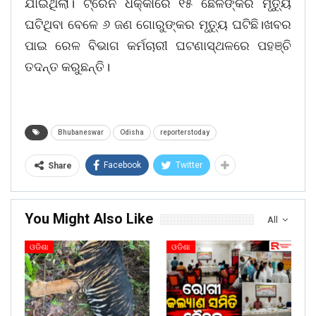
ଯାଇଥିଲା। ଟ୍ରେନ ଧକ୍କାରେ ୧୫ ଛେଳିଙ୍କର ମୃତ୍ୟୁ
ଘଟିଥିବା ବେଳେ ୬ ଜଣ ଗୋରୁଙ୍କର ମୃତ୍ୟୁ ଘଟିଛି।ଖବର
ପାଇ ରେଳ ବିଭାଗ କର୍ମଚାରୀ ଘଟଣାସ୍ଥଳରେ ପହଞ୍ଚି
ତଦନ୍ତ କରୁଛନ୍ତି।
Bhubaneswar
Odisha
reporterstoday
Facebook
Twitter
Share
You Might Also Like
All
ଓଡିଶା
ଓଡିଶା