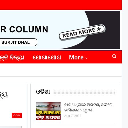
କ୍ତି ବିଦ୍ୟା
ଯୋଗାଯୋଗ
More
ଓଡିଶା
ଜ୍ୟ
ବାଲିଆନ୍ତାରେ ଅଘଟଣ, ନଦୀରେ
ଭାସିଗଲେ ୨ ଯୁବକ
ଓଡିଶା
Aug 7, 2026