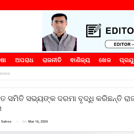
୍ଷା
ଅପରାଧ
ରାଜନୀତି
ଵାଣିଜ୍ୟ
ଖେଳ
ପ୍ରଯୁ
ୟ ସରକାର
ତ ସମିତି ସଭ୍ୟଙ୍କ ଦରମା ବୃଦ୍ଧି କରିଛନ୍ତି ରା
ର
On
Mar 16, 2024
 Sahoo