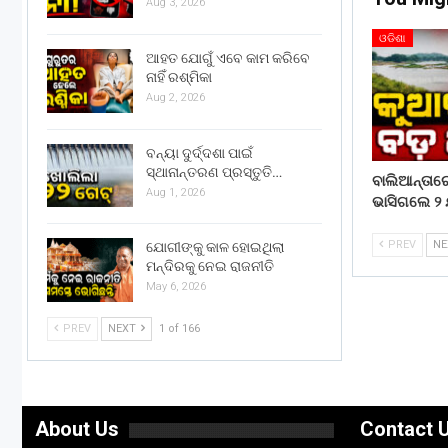
Aug 3, 2026
ଓଡିଶା
ଆହତ ଯୋଗୁଁ ଏବେ କାମ କରିବେ
ନାହିଁ ରଶ୍ମିକା
Aug 2, 2026
ବନ୍ୟା ଦୁର୍ଦ୍ଦଶା ପାଇଁ
ସ୍ଥାନାନ୍ତରଣ ପ୍ରସ୍ତୁତି…
ବାଲିଆନ୍ତା
Aug 1, 2026
ଭାସିଗଲେ ୨ 
PREV
N
ଯୋଗୀଙ୍କୁ କାଳ ହୋଇଥିଲା
ମନ୍ଦିରକୁ ନେଇ ରାଜନୀତି
May 6, 2026
PREV
NEXT
1 of 166
About Us
Contact 