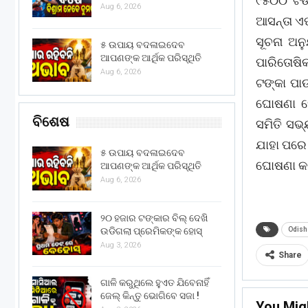
୯୫୦୦ ଟଙ୍
Aug 6, 2026
ଆସନ୍ତା ଏପ
ସୂଚନା ଅନ
୫ ଉପାୟ ବଦଳାଇଦେବ
ଆପଣଙ୍କ ଆର୍ଥିକ ପରିସ୍ଥିତି
ପାରିତୋଷି
Aug 6, 2026
ଟଙ୍କା ପା
ଘୋଷଣା ହ
ବିଶେଷ
ସମିତି ସଭ
ଯାହା ପରେ
୫ ଉପାୟ ବଦଳାଇଦେବ
ଘୋଷଣା କର
ଆପଣଙ୍କ ଆର୍ଥିକ ପରିସ୍ଥିତି
Aug 6, 2026
୨୦ ହଜାର ଟଙ୍କାର ବିଲ୍ ଦେଖି
ଉଡିଗଲା ପ୍ରେମିକଙ୍କ ହୋସ୍
Odish
Aug 3, 2026
Share
ଗାଳି କରୁଥିଲେ ହୁଏତ ଯିବେନାହିଁ
ଜେଲ୍ କିନ୍ତୁ ଭୋଗିବେ ସଜା !
You Mig