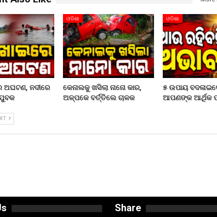
ଓଡିଶା
ଓଡିଶା
ରେ ଅଘଟଣ, ନଦୀରେ
କେନାଲକୁ ଖସିଲା ନାନୋ କାର,
୫ ଉପାୟ ବଦଳାଇଦ
ଯୁବକ
ଅଳ୍ପକେ ବର୍ତ୍ତିଲେ ଚାଳକ
ଆପଣଙ୍କ ଆର୍ଥିକ ପର
EXT
Us
Share