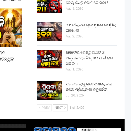
ଜେଲ୍ କିନ୍ତୁ ଭୋଗିବେ ସଜା !
Aug 3, 2026
୨.୯ ତୀବ୍ରତା ଭୂକମ୍ପରେ କମ୍ପିଲା
ରାଜଧାନୀ
Aug 2, 2026
ହୋଟେଲ ରେଷ୍ଟୁରାଣ୍ଟ ଓ
େବ
ଅନ୍ୟାନ ପ୍ରତିଷ୍ଠାନ ପାଇଁ ବଡ
ିସ୍ଥିତି
ଖବର ।
Aug 1, 2026
ସରକାରଙ୍କୁ କଡା ସମାଲୋଚନା
କଲେ ପ୍ରିୟଙ୍କା ଚତୁର୍ବେଦୀ ।
Jul 20, 2026
PREV
NEXT
1 of 2,409