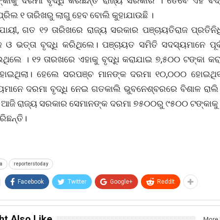
କାକୁ ଦରମା ବୃଦ୍ଧି କରିଛନ୍ତି ରାଜ୍ୟ ସରକାର । ତେବେ ଏହି ବର୍ଦ୍
୍ରିଲ ୧ ତାରିଖରୁ ଲାଗୁ ହେବ ବୋଲି କୁହାଯାଉଛି ।
ୁଯାୟୀ, ଗତ ୧୨ ତାରିଖରେ ରାଜ୍ୟ ସରକାର ପଞ୍ଚାୟତିରାଜ ପ୍ରତିନି
କ ଓ ଭତ୍ତା ବୃଦ୍ଧି କରିଥିଲେ। ପଞ୍ଚାୟତ ସମିତି ସଦସ୍ୟମାନେ ପୂର୍
ଉଥିଲେ । ୧୨ ତାରଖରେ ଏହାକୁ ବୃଦ୍ଧି କରାଯାଇ ୭,୫୦୦ ଟଙ୍କା କର
ୋଇଥିଲା। ହେଲେ ସରପଞ୍ଚ ମାନଙ୍କ ଦରମା ୧୦,୦୦୦ ହୋଇଥିବ
୍ୟମାନେ ଦରମା ବୃଦ୍ଧି ନେଇ ଗତକାଲି ଭୁବନେଶ୍ବରରେ ବିଶାଳ ରାଲି
 ଆଜି ରାଜ୍ୟ ସରକାର ସେମାନଙ୍କ ଦରମା ୭୫୦୦ରୁ ୯୫୦୦ ଟଙ୍କାକୁ ବ
ିଛନ୍ତି।
a
reporterstoday
Facebook
Twitter
Google+
ReddIt
ht Also Like
More 