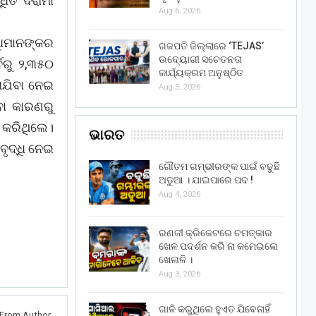
ଧିତ ଦରାମା
Aug 6, 2026
ଧିମାନଙ୍କର
ଗଜପତି ଜିଲ୍ଲାରେ ‘TEJAS’
ଉଦ୍ୟୋଗୀ ସଚେତନତା
ବରୁ ୨,୩୫୦
କାର୍ଯ୍ୟକ୍ରମ ଅନୁଷ୍ଠିତ
ାଯିବା ନେଇ
Aug 5, 2026
ା କାରଣରୁ
 କରିଥିଲେ।
ଭାରତ
ୃଦ୍ଧି ନେଇ
ଗୌତମ ଗମ୍ଭୀରଙ୍କ ପାଇଁ ବଢୁଛି
ଅଡୁଆ । ଯାଇପାରେ ପଦ !
Aug 4, 2026
ରଣଜୀ କ୍ରିକେଟରେ ଚମତ୍କାର
ଖେଳ ପଦର୍ଶନ କରି ନା କମେଇଲେ
ଖେଳାଳି ।
Aug 3, 2026
ଗାଳି କରୁଥିଲେ ହୁଏତ ଯିବେନାହିଁ
From Author