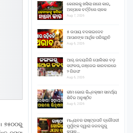
କେନାଲକୁ ଖସିଲା ନାନୋ କାର,
ଅଳ୍ପକେ ବର୍ତ୍ତିଲେ ଚାଳକ
Aug 7, 2026
୫ ଉପାୟ ବଦଳାଇଦେବ
ଆପଣଙ୍କ ଆର୍ଥିକ ପରିସ୍ଥିତି
Aug 6, 2026
ଆର୍.ଉଦୟଗିରି ପୋଲିସର ବଡ଼
ସଫଳତା, ଗଞ୍ଜେଇ କାରବାରରେ
୨ ଗିରଫ
Aug 6, 2026
ଭୀମ ଭୋଇ ଭିନ୍ନକ୍ଷମ ସାମର୍ଥ୍ୟ
ଶିବିର ଅନୁଷ୍ଠିତ
Aug 6, 2026
ମାନ୍ୟବର ରାଷ୍ଟ୍ରପତି ଦ୍ରୌପଦୀ
 । ୭୫୦୦ରୁ
ମୁର୍ମୁଙ୍କ ଦ୍ୱାରା ଜଗଦଗୁରୁ
କୃପାଳୁ…