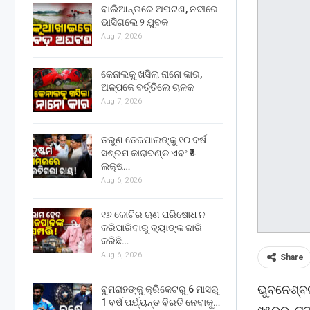
ବାଲିଆନ୍ତାରେ ଅଘଟଣ, ନଦୀରେ
ଭାସିଗଲେ ୨ ଯୁବକ
Aug 7, 2026
କେନାଲକୁ ଖସିଲା ନାନୋ କାର,
ଅଳ୍ପକେ ବର୍ତ୍ତିଲେ ଚାଳକ
Aug 7, 2026
ତରୁଣ ତେଜପାଲଙ୍କୁ ୧୦ ବର୍ଷ
ସଶ୍ରମ କାରାଦଣ୍ଡ ଏବଂ ₹୫
ଲକ୍ଷ…
Aug 6, 2026
୧୬ କୋଟିର ଋଣ ପରିଷୋଧ ନ
କରିପାରିବାରୁ ବ୍ୟାଙ୍କ ଜାରି
କରିଛି…
Aug 6, 2026
Share
ଭୁବନେଶ୍ବ
ବୁମରାହଙ୍କୁ କ୍ରିକେଟରୁ 6 ମାସରୁ
1 ବର୍ଷ ପର୍ଯ୍ୟନ୍ତ ବିରତି ନେବାକୁ…