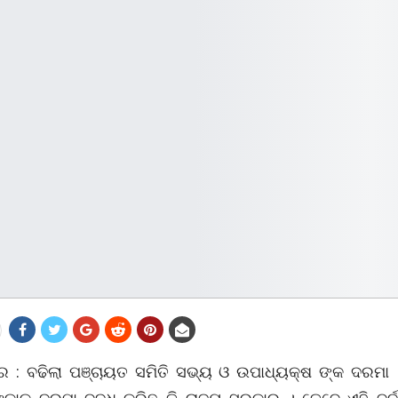
ର : ବଢିଲା ପଞ୍ଚାୟତ ସମିତି ସଭ୍ୟ ଓ ଉପାଧ୍ୟକ୍ଷ ଙ୍କ ଦରମା