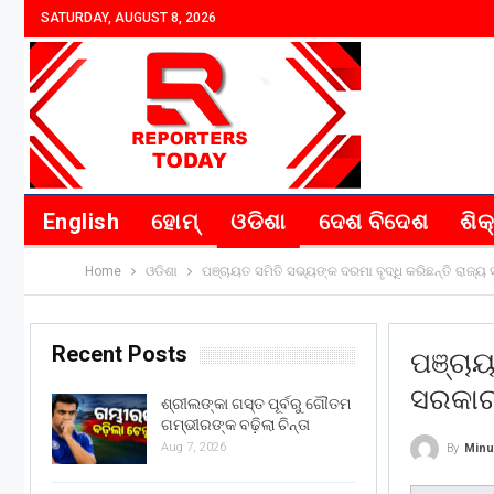
SATURDAY, AUGUST 8, 2026
English
ହୋମ୍
ଓଡିଶା
ଦେଶ ବିଦେଶ
ଶିକ
Home
ଓଡିଶା
ପଞ୍ଚାୟତ ସମିତି ସଭ୍ୟଙ୍କ ଦରମା ବୃଦ୍ଧି କରିଛନ୍ତି ରାଜ୍
Recent Posts
ପଞ୍ଚାୟ
ସରକା
ଶ୍ରୀଲଙ୍କା ଗସ୍ତ ପୂର୍ବରୁ ଗୌତମ
ଗମ୍ଭୀରଙ୍କ ବଢ଼ିଲା ଚିନ୍ତା
Aug 7, 2026
By
Minu