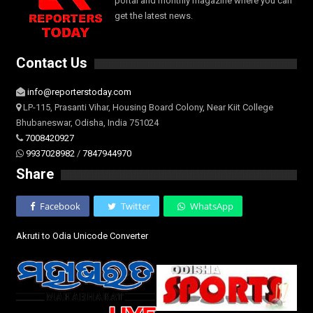
portal and monthly magazine where you can
get the latest news.
Contact Us
info@reporterstoday.com
LP-115, Prasanti Vihar, Housing Board Colony, Near Kiit College
Bhubaneswar, Odisha, India 751024
7008420927
9937028982
/
7847944970
Share
Facebook
Twitter
WhatsApp
Akruti to Odia Unicode Converter