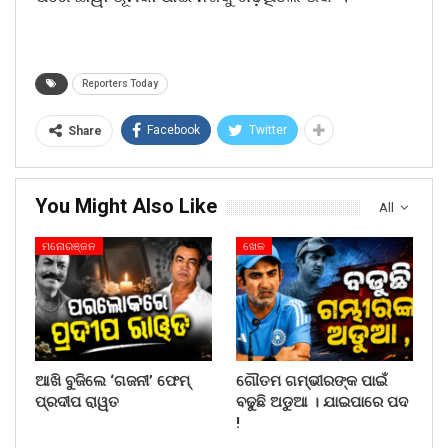
Reporters Today
Facebook
Twitter
Share
You Might Also Like
All
ମନୋରଞ୍ଜନ
ଖେଳ
ଆଖି ବୁଜିଲେ ‘ଗଜନୀ’ ଫେମ୍
ଗୌତମ ଗମ୍ଭୀରଙ୍କ ପାଇଁ
ପ୍ରଦୀପ ରାୱତ
ବଢୁଛି ଅଡୁଆ । ଯାଇପାରେ ପଦ
!