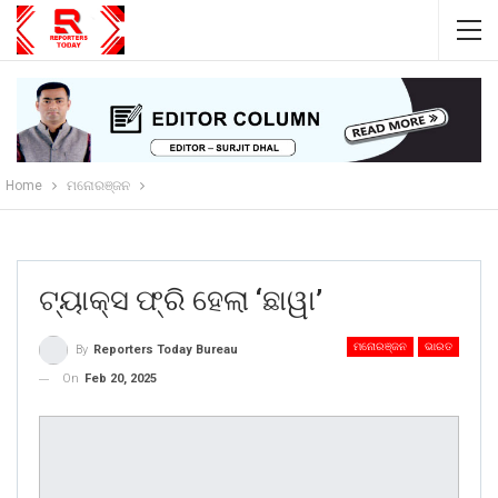
Home
ମନୋରଞ୍ଜନ
ଟ୍ୟାକ୍ସ ଫ୍ରି ହେଲା ‘ଛାୱା’
ମନୋରଞ୍ଜନ
ଭାରତ
By
Reporters Today Bureau
On
Feb 20, 2025