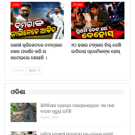
ଖେଳ
ବିଶେଷ
ରଣଜୀ କ୍ରିକେଟରେ ଚମତ୍କାର
୨୦ ହଜାର ଟଙ୍କାର ବିଲ୍ ଦେଖି
ଖେଳ ପଦର୍ଶନ କରି ନା
ଉଡିଗଲା ପ୍ରେମିକଙ୍କ ହୋସ୍
କମେଇଲେ ଖେଳାଳି ।
PREV
NEXT
ଓଡିଶା
ଶିମିଳିପାଳ ବ୍ୟାଘ୍ର ଅଭୟାରଣ୍ୟରେ ଏକ ମାଈ
ବାଘର ମୃତ୍ୟୁ ଘଟିଛି
Aug 8, 2026
ଗଣିଆ ଗୋଷ୍ଠୀ ସ୍ୱାସ୍ଥ୍ୟ କେନ୍ଦ୍ରରେ ରୋଗୀ