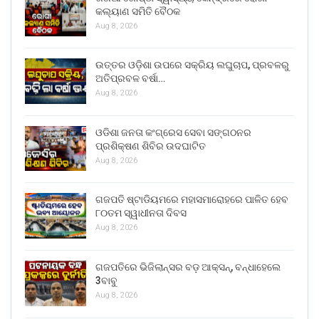
କଲ୍ୟାଣ ସମିତି ବୈଠକ
Aug 8, 2026
ଉତ୍ତର ଓଡ଼ିଶା ଉପରେ ସକ୍ରିୟ ଲଘୁଚାପ, ପ୍ରବଳରୁ
ଅତିପ୍ରବଳ ବର୍ଷା…
Aug 8, 2026
ଓଡିଶା ଜନତା କଂଗ୍ରେସ ସେବା ସଙ୍ଗଠନର
ପ୍ରଶିକ୍ଷଣ ଶିବିର ଉଦଘାଟିତ
Aug 8, 2026
ଗଜପତି ଷ୍ଟାଡିୟମରେ ମହାସମାରୋହରେ ପାଳିତ ହେବ
୮୦ତମ ସ୍ୱାଧୀନତା ଦିବସ
Aug 8, 2026
ଗଜପତିରେ ଭିଜିଲାନ୍ସର ବଡ଼ ଆକ୍ସନ୍, ବନ୍ଧାହେଲେ
3ବାବୁ
Aug 8, 2026