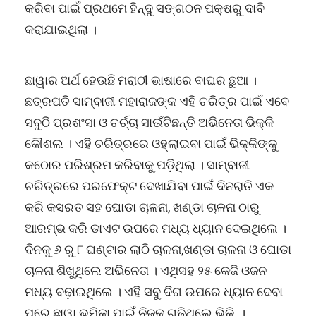
କରିବା ପାଇଁ ପ୍ରଥମେ ହିନ୍ଦୁ ସଙ୍ଗଠନ ପକ୍ଷରୁ ଦାବି
କରାଯାଇଥିଲା ।
ଛାୱାର ଅର୍ଥ ହେଉଛି ମରାଠୀ ଭାଷାରେ ବାଘର ଛୁଆ ।
ଛତ୍ରପତି ସାମ୍ବାଜୀ ମହାରାଜଙ୍କ ଏହି ଚରିତ୍ର ପାଇଁ ଏବେ
ସବୁଠି ପ୍ରଶଂସା ଓ ଚର୍ଚ୍ଚା ସାଉଁଟିଛନ୍ତି ଅଭିନେତା ଭିକ୍କି
କୌଶଲ । ଏହି ଚରିତ୍ରରେ ଓହ୍ଲାଇବା ପାଇଁ ଭିକ୍କିଙ୍କୁ
କଠୋର ପରିଶ୍ରମ କରିବାକୁ ପଡ଼ିଥିଲା । ସାମ୍ବାଜୀ
ଚରିତ୍ରରେ ପରଫେକ୍ଟ ଦେଖାଯିବା ପାଇଁ ଦିନରାତି ଏକ
କରି କସରତ ସହ ଘୋଡା ଚାଳନା, ଖଣ୍ଡା ଚାଳନା ଠାରୁ
ଆରମ୍ଭ କରି ଡାଏଟ ଉପରେ ମଧ୍ୟ ଧ୍ୟାନ ଦେଇଥିଲେ ।
ଦିନକୁ ୬ ରୁ ୮ ଘଣ୍ଟାର ଲାଠି ଚାଳନା,ଖଣ୍ଡା ଚାଳନା ଓ ଘୋଡା
ଚାଳନା ଶିଖୁଥିଲେ ଅଭିନେତା । ଏଥିସହ ୨୫ କେଜି ଓଜନ
ମଧ୍ୟ ବଢ଼ାଇଥିଲେ । ଏହି ସବୁ ଦିଗ ଉପରେ ଧ୍ୟାନ ଦେବା
ପରେ ଛାୱା ଭୂମିକା ପାଇଁ ନିଜକୁ ଗଢ଼ିଥିଲେ ଭିକି ।