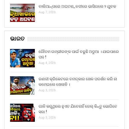
ବାଲିଆନ୍ତାରେ ଅଘଟଣ, ନଦୀରେ ଭାସିଗଲେ ୨ ଯୁବକ
Aug 7, 2026
ଭାରତ
ଗୌତମ ଗମ୍ଭୀରଙ୍କ ପାଇଁ ବଢୁଛି ଅଡୁଆ । ଯାଇପାରେ
ପଦ !
Aug 4, 2026
ରଣଜୀ କ୍ରିକେଟରେ ଚମତ୍କାର ଖେଳ ପଦର୍ଶନ କରି ନା
କମେଇଲେ ଖେଳାଳି ।
Aug 3, 2026
ଗାଳି କରୁଥିଲେ ହୁଏତ ଯିବେନାହିଁ ଜେଲ୍ କିନ୍ତୁ ଭୋଗିବେ
ସଜା !
Aug 3, 2026