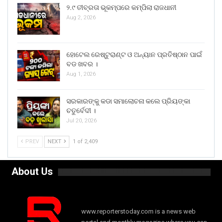
୨.୯ ତୀବ୍ରତା ଭୂକମ୍ପରେ କମ୍ପିଲା ରାଜଧାନୀ
Aug 2, 2026
ହୋଟେଲ ରେଷ୍ଟୁରାଣ୍ଟ ଓ ଅନ୍ୟାନ ପ୍ରତିଷ୍ଠାନ ପାଇଁ
ବଡ ଖବର ।
Aug 1, 2026
ସରକାରଙ୍କୁ କଡା ସମାଲୋଚନା କଲେ ପ୍ରିୟଙ୍କା
ଚତୁର୍ବେଦୀ ।
Jul 20, 2026
PREV
NEXT
1 of 2,409
About Us
www.reporterstoday.com is a news web