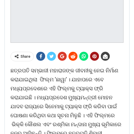
Share
ଛତ୍ରପତି ସମ୍ଭାଜୀ ମହାରାଜଙ୍କ ଜୀବନୀକୁ ନେଇ ନିର୍ମାଣ
କରାଯାଇଥିଲା ଫିଲ୍ମ ‘ଛାୱା’ । ଯାହାପରେ ଏବେ
ମଧ୍ୟପ୍ରଦେଶରେ ଏହି ଫିଲ୍ମକୁ ଟ୍ୟାକ୍ସ ଫ୍ରି
କରାଯାଇଛି । ମଧ୍ୟପ୍ରଦେଶ ମୁଖ୍ୟମନ୍ତ୍ରୀ ମୋହନ
ଯାଦବ ରାଜ୍ୟରେ ସିନେମାକୁ ଟ୍ୟାକ୍ସ ଫ୍ରି କରିବା ପାଇଁ
ଘୋଷଣା କରିଥିବା କଥା ସୂଚନା ମିଳୁଛି । ଏହି ଫିଲ୍ମରେ
ଭିକ୍କି କୌଶଲ ଏବଂ ରଶ୍ମିକା ମନ୍ଦାନା ମୁଖ୍ୟ ଭୂମିକାରେ
ନଜର ଆସିଛନ୍ତି । ଫିଲ୍ମରେ ଛତ୍ରପତି ଶିବାଜୀ