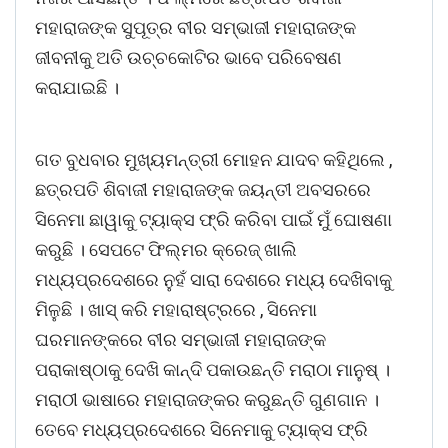
ମହାରାଜଙ୍କ ସୁପୂତ୍ର ବୀର ସମ୍ଭାଜୀ ମହାରାଜଙ୍କ
ଜୀବନୀକୁ ଅତି ଉଚ୍ଚକୋଟିର ଭାବେ ପରିବେଷଣ
କରାଯାଇଛି ।
ଗତ ବୁଧବାର ମୁଖ୍ୟମନ୍ତ୍ରୀ ମୋହନ ଯାଦବ କହିଥିଲେ ,
ଛତ୍ରପତି ଶିବାଜୀ ମହାରାଜଙ୍କ ଜୟନ୍ତୀ ଅବସରରେ
ସିନେମା ଛାୱାକୁ ଟ୍ୟାକ୍ସ ଫ୍ରି କରିବା ପାଇଁ ମୁଁ ଘୋଷଣା
କରୁଛି । ସେପଟେ ଫିଲ୍ମର କ୍ରେଜ୍ ଖାଲି
ମଧ୍ୟପ୍ରଦେଶରେ ନୁହଁ ସାରା ଦେଶରେ ମଧ୍ୟ ଦେଖିବାକୁ
ମିଳୁଛି । ଖାସ୍ କରି ମହାରାଷ୍ଟ୍ରରେ , ସିନେମା
ଘରମାନଙ୍କରେ ବୀର ସମ୍ଭାଜୀ ମହାରାଜଙ୍କ
ପରାକାଷ୍ଠାକୁ ଦେଖି କାନ୍ଦି ପକାଉଛନ୍ତି ମରାଠା ମାନୁଷ୍ ।
ମରାଠୀ ଭାଷାରେ ମହାରାଜଙ୍କର କରୁଛନ୍ତି ଗୁଣଗାନ ।
ତେବେ ମଧ୍ୟପ୍ରଦେଶରେ ସିନେମାକୁ ଟ୍ୟାକ୍ସ ଫ୍ରି