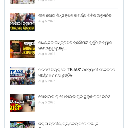
ଭୀମ ଭୋଇ ଭିନ୍ନକ୍ଷମ ସାମର୍ଥ୍ୟ ଶିବିର ଅନୁଷ୍ଠିତ
Aug 6, 2026
ମାନ୍ୟବର ରାଷ୍ଟ୍ରପତି ଦ୍ରୌପଦୀ ମୁର୍ମୁଙ୍କ ଦ୍ୱାରା
ଜଗଦଗୁରୁ କୃପାଳୁ…
Aug 6, 2026
ଗଜପତି ଜିଲ୍ଲାରେ ‘TEJAS’ ଉଦ୍ୟୋଗୀ ସଚେତନତା
କାର୍ଯ୍ୟକ୍ରମ ଅନୁଷ୍ଠିତ
Aug 5, 2026
ମୋବାଇଲ ରୁ ମୋବାଇଲ ଘୁରି ବୁଲୁଛି ରାଗିଂ ଭିଡିଓ
Aug 5, 2026
ଜିଲ୍ଲା ସ୍ତରୀୟ ପ୍ୟାରେଡ୍ ପରେ ବିଭିନ୍ନ