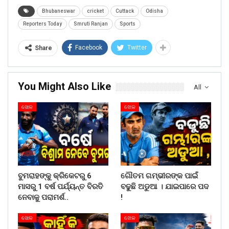
Bhubaneswar
cricket
Cuttack
Odisha
Reporters Today
Smruti Ranjan
Sports
Facebook
Twitter
Share
You Might Also Like
All
ଖେଳ
ଖେଳ
ବୁମରାହଙ୍କୁ କ୍ରିକେଟରୁ 6
ଗୌତମ ଗମ୍ଭୀରଙ୍କ ପାଇଁ
ମାସରୁ 1 ବର୍ଷ ପର୍ଯ୍ୟନ୍ତ ବିରତି
ବଢୁଛି ଅଡୁଆ । ଯାଇପାରେ ପଦ
ନେବାକୁ ପରାମର୍ଶ..
!
ଖେଳ
ଖେଳ