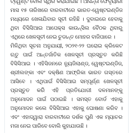
ଟ୍ୱେଣ୍ଟି ବୋଲି ସ୍ଥିର କରାଯାଇଛି । ଆସନ୍ତା ଫେବୃୟାରୀ
ମାସ ୧୫ ତାରିଖରେ ବାରବାଟୀରେ ଭାରତ-ୱେଷ୍ଟଇଣ୍ଡିଜ
ମଧ୍ୟରେ ଖେଳାଯିବାର ସୂଚୀ ରହିଛି । ଦୁବାଇରେ ହେବାକୁ
ଥିବା ବିସିସିଆଇ ଆପେକ୍ସ କାଉନ୍ସିଲ ବୈଠକ ଥିବାରୁ
ଏଥିରେ ଖେଳସୂଚୀ ନେଇ ଚୁଡାନ୍ତ ମୋହର ବାଜିପାରେ ।
ମିଳିଥିବା ସୂଚନା ଅନୁଯାୟୀ, ୨୦୨୧-୨୨ ଘରୋଇ କ୍ରିକେଟ
ଋତୁ ପାଇଁ ଆନ୍ତର୍ଜାତିକ ଖେଳସୂଚୀ ପ୍ରସ୍ତୁତ କରିଛି
ବିସିସିଆଇ । ଏହିସିଜନରେ ନ୍ୟୁଜିଲାଣ୍ଡ, ୱେଷ୍ଟଇଣ୍ଡିଜ,
ଶ୍ରୀଲଙ୍କା ଏବଂ ଦକ୍ଷିଣ ଆଫ୍ରିକା ଭାରତ ଗସ୍ତରେ
ଆସିବେ । ଏଥିପାଇଁ ବିସିସିଆଇ ସମ୍ପୂର୍ଣ୍ଣ ଖେଳସୂଚୀ
ପ୍ରସ୍ତୁତ କରିି ଏହି ପ୍ରତିଯୋଗୀ ଦଳମାନଙ୍କୁ
ଅନୁମୋଦନ ପାଇଁ ପଠାଇଛି । ସମସ୍ତ ବୋର୍ଡ ଏହାକୁ
ଅନୁମୋଦନ କଲେ ବିସିସିଆଇ ଏହାକୁ ଘୋଷଣା କରିବ ।
ଏବଂ ଏହାଦ୍ୱାରା ବାରବାଟୀରେ ଦର୍ଶକ ପୁଣି ଏକ ମ୍ୟାଚର
ମଜା ନେଇ ପାରିବେ ବୋଲି କୁହାଯାଉଛି ।