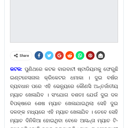
Share
କଟକ:
ପୁଣିଥରେ କଟକ ବାରବାଟୀ ଷ୍ଟାଡିୟମକୁ ଫେରୁଛି
ଇଣ୍ଟନେସନାଲ କ୍ରିକେଟର ଧମାକା । ଦୁଇ ବର୍ଷର
ବ୍ୟବଧାନ ପରେ ଏହି ଭେନ୍ୟୁରେ କୌଣସି ଅନ୍ତର୍ଜାତୀୟ
ମ୍ୟାଚ ଖେଳାଯିବ । ସଂଯୋଗ ବଶତଃ ଯେଉଁ ଦୁଇ ଦଳ
ବିପକ୍ଷରେ ଶେଷ ମ୍ୟାଚ ଖେଳାଯାଇଥିଲା ସେହି ଦୁଇ
ଦଳଙ୍କ ମଧ୍ୟରେ ଏହି ମ୍ୟାଚ ଖେଳାଯିବ । ତେବେ ସେହି
ମ୍ୟାଚ ଦିନିକିଆ ହୋଇଥିବା ବେଳେ ଆସନ୍ତା ମ୍ୟାଚ ଟି-