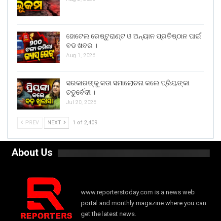
ହୋଟେଲ ରେଷ୍ଟୁରାଣ୍ଟ ଓ ଅନ୍ୟାନ ପ୍ରତିଷ୍ଠାନ ପାଇଁ
ବଡ ଖବର ।
Aug 1, 2026
ସରକାରଙ୍କୁ କଡା ସମାଲୋଚନା କଲେ ପ୍ରିୟଙ୍କା
ଚତୁର୍ବେଦୀ ।
Jul 20, 2026
PREV
NEXT
1 of 2,409
About Us
www.reporterstoday.com is a news web
portal and monthly magazine where you can
get the latest news.