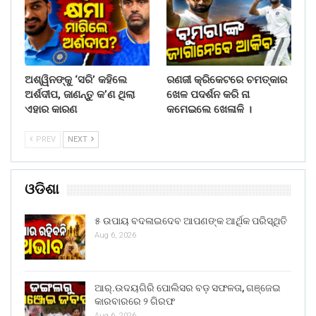
ଅଶ୍ୱିନଙ୍କୁ ‘ସରି’ କହିଲେ
ରଣଜୀ କ୍ରିକେଟରେ ଚମତ୍କାର
ଅର୍ଶଦୀପ, ଜାଣନ୍ତୁ କ’ଣ ଥିଲା
ଖେଳ ପଦର୍ଶନ କରି ନା
ଏହାର କାରଣ
କମେଇଲେ ଖେଳାଳି ।
PREV
NEXT
ଓଡିଶା
୫ ଉପାୟ ବଦଳାଇଦେବ ଆପଣଙ୍କ ଆର୍ଥିକ ପରିସ୍ଥିତି
Aug 6, 2026
ଆର୍.ଉଦୟଗିରି ପୋଲିସର ବଡ଼ ସଫଳତା, ଗଞ୍ଜେଇ
କାରବାରରେ ୨ ଗିରଫ
Aug 6, 2026