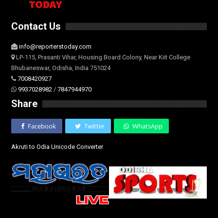
Contact Us
info@reporterstoday.com
LP-115, Prasanti Vihar, Housing Board Colony, Near Kiit College
Bhubaneswar, Odisha, India 751024
7008420927
9937028982
/
7847944970
Share
Facebook
Twitter
WhatsApp
Akruti to Odia Unicode Converter