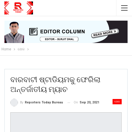
Home
ଖେଳ
ବାରବାଟୀ ଷ୍ଟାଡିୟମକୁ ଫେରିଲା
ଅନ୍ତର୍ଜାତୀୟ ମ୍ୟାଚ
ଖେଳ
On
Sep 20, 2021
By
Reporters Today Bureau