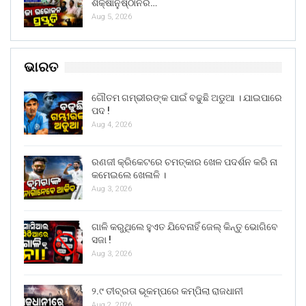
ଶିକ୍ଷାନୁଷ୍ଠାନର…
Aug 5, 2026
ଭାରତ
ଗୌତମ ଗମ୍ଭୀରଙ୍କ ପାଇଁ ବଢୁଛି ଅଡୁଆ । ଯାଇପାରେ
ପଦ !
Aug 4, 2026
ରଣଜୀ କ୍ରିକେଟରେ ଚମତ୍କାର ଖେଳ ପଦର୍ଶନ କରି ନା
କମେଇଲେ ଖେଳାଳି ।
Aug 3, 2026
ଗାଳି କରୁଥିଲେ ହୁଏତ ଯିବେନାହିଁ ଜେଲ୍ କିନ୍ତୁ ଭୋଗିବେ
ସଜା !
Aug 3, 2026
୨.୯ ତୀବ୍ରତା ଭୂକମ୍ପରେ କମ୍ପିଲା ରାଜଧାନୀ
Aug 2, 2026