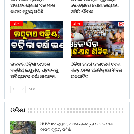
ଅଭୟାରଣ୍ୟରେ ଏକ ମାଈ
କେନ୍ଦ୍ରରେ ରୋଗୀ କଲ୍ୟାଣ
ବାଘର ମୃତ୍ୟୁ ଘଟିଛି
ସମିତି ବୈଠକ
ଓଡିଶା
ଓଡିଶା
ଉତ୍ତର ଓଡ଼ିଶା ଉପରେ
ଓଡିଶା ଜନତା କଂଗ୍ରେସ ସେବା
ସକ୍ରିୟ ଲଘୁଚାପ, ପ୍ରବଳରୁ
ସଙ୍ଗଠନର ପ୍ରଶିକ୍ଷଣ ଶିବିର
ଅତିପ୍ରବଳ ବର୍ଷା ଆଶଙ୍କା
ଉଦଘାଟିତ
PREV
NEXT
ଓଡିଶା
ଶିମିଳିପାଳ ବ୍ୟାଘ୍ର ଅଭୟାରଣ୍ୟରେ ଏକ ମାଈ
ବାଘର ମୃତ୍ୟୁ ଘଟିଛି