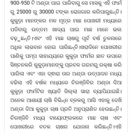
900-950 ଟି ଅଣ୍ଡା ପାଇ ପାରିବାରୁ ସେ ମାସକୁ ଏହି ଫାର୍ମ
ରୁ 25000 ରୁ 30000 ଟଙ୍କା ରୋଜଗାର କରିପାରୁଛନ୍ତି।
କୁକୁଡ଼ା ମାନଙ୍କର ମଳ ମୂତ୍ର ମାଛ ପୋଖରୀ ମଧ୍ୟରେ
ପଡିବାରୁ ଉତ୍ତମ ଖାଦ୍ୟ ପାଇ ମାଛ ମାନେ ଭଲ
ବଢ଼ୁଛନ୍ତି।ଏବଂ ଏହି ମାଛ ଚାଷରୁ ପୂର୍ବ ବର୍ଷ ତୁଳନାରେ
ଅଧିକ ଲାଭବାନ ହୋଇ ପାରିଛନ୍ତି।ଖରାଦିନେ ପୋଖରୀର
ପାଣିକୁ ପମ୍ପ ସାହାଯ୍ୟରେ କୁକୁଡ଼ା ଫାର୍ମର ଛାତ ଉପରେ
ସିଞ୍ଚନକରି କୁକୁଡ଼ାମାନଙ୍କୁ ପ୍ରବଳ ଗରମରୁ ରକ୍ଷା କରି
ପାରିଲା ଏବଂ ଏହା ଦ୍ଵାରା ତାର ଅଣ୍ଡା ଉତ୍ପାଦନ ମଧ୍ୟ
ବଢିଲା ଏହି ବର୍ଷକ ମଧ୍ୟରେ ଚିରଞ୍ଜିବିର ଅଣ୍ଡା ଦିଆ
କୁକୁଡ଼ା ଫାର୍ମଟିର ଖ୍ୟାତି ଜିଲ୍ଲା ସାରା ବ୍ୟାପିଯାଇଛି।
ଅନେକ ଆଶାୟୀ ଚାଷି ବିଭିନ୍ନ ବ୍ଳକରୁ ଆସି ଏହାକୁ ଦେଖି
ଅଣ୍ଡା ଦିଆ କୁକୁଡ଼ା ଚାଷ ପ୍ରତି ଅନୁପ୍ରାଣିତ ହେଉଛନ୍ତି।
ଚିରଞ୍ଜିବି ମଧ୍ୟ ବାୟୋଫ୍ଲକରେ ମାଛ ଚାଷ ଏବଂ
ପୋଖରୀରେ ବତକ ଚାଷର ଯୋଜନା କରିଛନ୍ତି।ଏହି