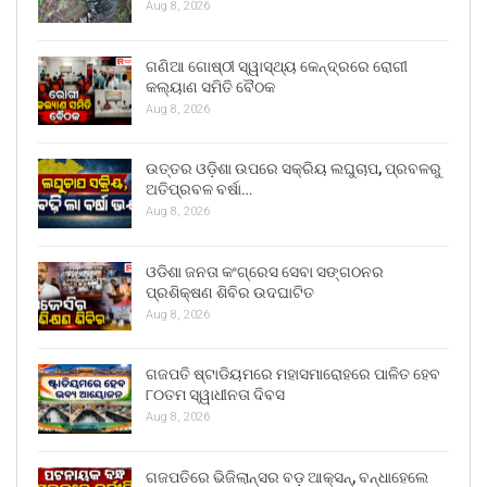
Aug 8, 2026
ଗଣିଆ ଗୋଷ୍ଠୀ ସ୍ୱାସ୍ଥ୍ୟ କେନ୍ଦ୍ରରେ ରୋଗୀ
କଲ୍ୟାଣ ସମିତି ବୈଠକ
Aug 8, 2026
ଉତ୍ତର ଓଡ଼ିଶା ଉପରେ ସକ୍ରିୟ ଲଘୁଚାପ, ପ୍ରବଳରୁ
ଅତିପ୍ରବଳ ବର୍ଷା…
Aug 8, 2026
ଓଡିଶା ଜନତା କଂଗ୍ରେସ ସେବା ସଙ୍ଗଠନର
ପ୍ରଶିକ୍ଷଣ ଶିବିର ଉଦଘାଟିତ
Aug 8, 2026
ଗଜପତି ଷ୍ଟାଡିୟମରେ ମହାସମାରୋହରେ ପାଳିତ ହେବ
୮୦ତମ ସ୍ୱାଧୀନତା ଦିବସ
Aug 8, 2026
ଗଜପତିରେ ଭିଜିଲାନ୍ସର ବଡ଼ ଆକ୍ସନ୍, ବନ୍ଧାହେଲେ