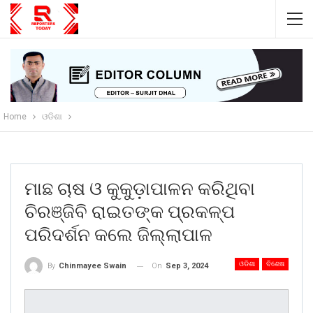
Home
ଓଡିଶା
ମାଛ ଚାଷ ଓ କୁକୁଡ଼ାପାଳନ କରିଥିବା
ଚିରଞ୍ଜିବି ରାଇତଙ୍କ ପ୍ରକଳ୍ପ
ପରିଦର୍ଶନ କଲେ ଜିଲ୍ଲାପାଳ
ଓଡିଶା
ବିଶେଷ
On
Sep 3, 2024
By
Chinmayee Swain