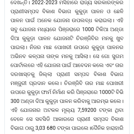
ଦେଖନ୍ତି। 2022-2023 ମସିହାରେ ରାଜ୍ୟ ସରକାରଙ୍କର
ପ୍ରାଣୀସମ୍ପଦ ବିକାଶ ବିଭାଗ କୁକୁଡ଼ା ପାଳନ ଓ ଛେଳି
ପାଳନ ପାଇଁ ଅନେକ ଯୋଜନା ଉପଲବ୍ଧ କରାଇଲା। ଏହି
ସବୁ ଯୋଜନା ମଧ୍ୟରେ ପିଞ୍ଜରାରେ 1000 ଟିକିଆ ଅଣ୍ଡା
ଦିଆ କୁକୁଡ଼ା ପାଳନ ଯୋଜନାଟି ଚିରଞ୍ଜିବିର ମନକୁ ଖୁବ
ପାଇଲା। ନିଜର ମାଛ ପୋଖରୀ ଉପରେ କୁକୁଡ଼ା ପାଳନର
ଅଭିନବ କଳ୍ପନା ତାଙ୍କ ମନକୁ ଆସିଲା। ସେ ଗୋ ସୁଗମ
ପୋର୍ଟାଲରେ ଏହି ଯୋଜନା ପାଇଁ ଆବେଦନ କଲେ ଏବଂ ତାର
ଦରଖାସ୍ତକୁ ଜିଲ୍ଲା ପ୍ରାଣୀ ସମ୍ପଦ ବିକାଶ ବିଭାଗ
ମଞ୍ଜୁରୀ ପ୍ରଦାନ କଲେ। ଚିରଞ୍ଜିବି ତାର ମାଛ ପୋଖରୀ
ଉପରେ କୁକୁଡ଼ା ଫାର୍ମ ନିର୍ମାଣ କରି ପିଞ୍ଜରାରେ 1000ଟି ବିଭି
300 ଅଣ୍ଡା ଦିଆ କୁକୁଡ଼ା ପାଳନ କରିବାକୁ ଆରମ୍ଭ କଲେ।
ଏହି ଯୋଜନାର ଅଟକଳ ମୂଲ୍ୟ 7,59200 ଟଙ୍କା ଥିବା
ବେଳେ ସେ ସବସିଡି ଆକାରରେ ପ୍ରାଣୀ ସମ୍ପଦ ବିକାଶ
ବିଭାଗ ଠାରୁ 3,03 680 ଟଙ୍କା ପାଇଲେ।ଦୈନିକ ହାରାହାରି