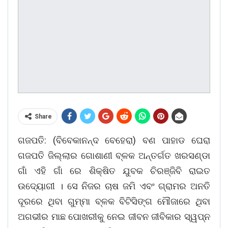
Share
ଗଜପତି: (ବିବେକାନନ୍ଦ ବେହେରା) ବଣ ପାହାଡ ଘେରା
ଗଜପତି ଜିଲ୍ଲାର ଗୋଶାଣୀ ବ୍ଳକ ଅନ୍ତର୍ଗତ ଖରସଣ୍ଡା
ଗାଁ ଏହି ଗାଁ ରେ ଶିକ୍ଷିତ ଯୁବକ ଚିରଞ୍ଜିବି ରାଇତ
ଉଦ୍ୟୋଗୀ । ସେ ନିଜର ଚାଷ ଜମି ଏବଂ ଗ୍ରାମର ଅନତି
ଦୂରରେ ଥିବା ଗୁମ୍ମା ବ୍ଳକ ବିଟିସିଙ୍ଗ ମୌଜାରେ ଥିବା
ଅଗଭୀର ମାଛ ପୋଖରୀକୁ ନେଇ ଜୀବନ ଜୀବିକାର ସ୍ୱପ୍ନ