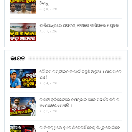
3ବାବୁ
Aug 8, 2026
ବାଲିଆନ୍ତାରେ ଅଘଟଣ, ନଦୀରେ ଭାସିଗଲେ ୨ ଯୁବକ
Aug 7, 2026
ଭାରତ
ଗୌତମ ଗମ୍ଭୀରଙ୍କ ପାଇଁ ବଢୁଛି ଅଡୁଆ । ଯାଇପାରେ
ପଦ !
Aug 4, 2026
ରଣଜୀ କ୍ରିକେଟରେ ଚମତ୍କାର ଖେଳ ପଦର୍ଶନ କରି ନା
କମେଇଲେ ଖେଳାଳି ।
Aug 3, 2026
ଗାଳି କରୁଥିଲେ ହୁଏତ ଯିବେନାହିଁ ଜେଲ୍ କିନ୍ତୁ ଭୋଗିବେ