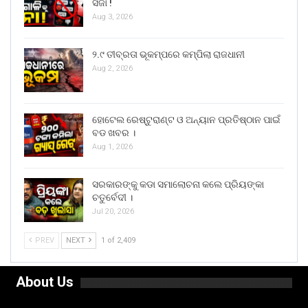
ସଜା !
Aug 3, 2026
୨.୯ ତୀବ୍ରତା ଭୂକମ୍ପରେ କମ୍ପିଲା ରାଜଧାନୀ
Aug 2, 2026
ହୋଟେଲ ରେଷ୍ଟୁରାଣ୍ଟ ଓ ଅନ୍ୟାନ ପ୍ରତିଷ୍ଠାନ ପାଇଁ
ବଡ ଖବର ।
Aug 1, 2026
ସରକାରଙ୍କୁ କଡା ସମାଲୋଚନା କଲେ ପ୍ରିୟଙ୍କା
ଚତୁର୍ବେଦୀ ।
Jul 20, 2026
PREV
NEXT
1 of 2,409
About Us