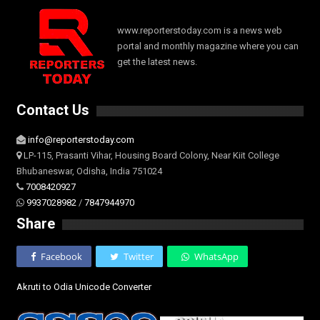
www.reporterstoday.com is a news web
portal and monthly magazine where you can
get the latest news.
Contact Us
info@reporterstoday.com
LP-115, Prasanti Vihar, Housing Board Colony, Near Kiit College
Bhubaneswar, Odisha, India 751024
7008420927
9937028982
/
7847944970
Share
Facebook
Twitter
WhatsApp
Akruti to Odia Unicode Converter