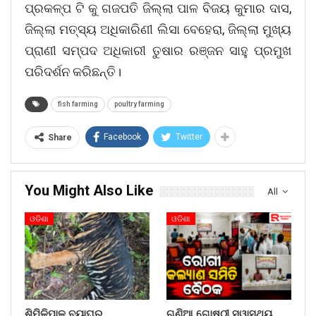
ପ୍ରକଳ୍ପ ଟି କୁ ଗଜପତି ଜିଲ୍ଲା ପାଳ ବିଜୟ କୁମାର ଦାସ,
ଜିଲ୍ଲା ମତ୍ସ୍ୟ ଅଧିକାରିଣୀ ଲିସା ବେହେରା, ଜିଲ୍ଲା ମୁଖ୍ୟ
ପ୍ରାଣୀ ସମ୍ପଦ ଅଧିକାରୀ ତୁଷାର ରଞ୍ଜନ ସାହୁ ପ୍ରମୁଖ
ପରିଦର୍ଶନ କରିଛନ୍ତି।
fish farming
poultry farming
Facebook
Twitter
Share
You Might Also Like
All
ଓଡିଶା
ଓଡିଶା
ଶିମିଳିପାଳ ବ୍ୟାଘ୍ର
ଗଣିଆ ଗୋଷ୍ଠୀ ସ୍ୱାସ୍ଥ୍ୟ