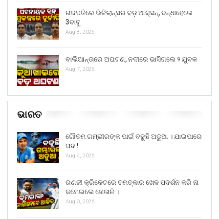
ଗଜପତିରେ ଭିଜିଲାନ୍ସର ବଡ଼ ଆକ୍ସନ୍, ବନ୍ଧାହେଲେ
3ବାବୁ
Aug 8, 2026
ବାଲିଆନ୍ତାରେ ଅଘଟଣ, ନଦୀରେ ଭାସିଗଲେ ୨ ଯୁବକ
Aug 7, 2026
ଭାରତ
ଗୌତମ ଗମ୍ଭୀରଙ୍କ ପାଇଁ ବଢୁଛି ଅଡୁଆ । ଯାଇପାରେ
ପଦ !
Aug 4, 2026
ରଣଜୀ କ୍ରିକେଟରେ ଚମତ୍କାର ଖେଳ ପଦର୍ଶନ କରି ନା
କମେଇଲେ ଖେଳାଳି ।
Aug 3, 2026