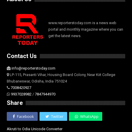
www.reporterstoday.com is a news web
portal and monthly magazine where you can
get the latest news.
Contact Us
info@reporterstoday.com
LP-115, Prasanti Vihar, Housing Board Colony, Near Kiit College
Bhubaneswar, Odisha, India 751024
7008420927
9937028982
/
7847944970
Share
Facebook
Twitter
WhatsApp
Akruti to Odia Unicode Converter