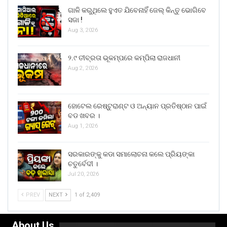
ଗାଳି କରୁଥିଲେ ହୁଏତ ଯିବେନାହିଁ ଜେଲ୍ କିନ୍ତୁ ଭୋଗିବେ
ସଜା !
Aug 3, 2026
୨.୯ ତୀବ୍ରତା ଭୂକମ୍ପରେ କମ୍ପିଲା ରାଜଧାନୀ
Aug 2, 2026
ହୋଟେଲ ରେଷ୍ଟୁରାଣ୍ଟ ଓ ଅନ୍ୟାନ ପ୍ରତିଷ୍ଠାନ ପାଇଁ
ବଡ ଖବର ।
Aug 1, 2026
ସରକାରଙ୍କୁ କଡା ସମାଲୋଚନା କଲେ ପ୍ରିୟଙ୍କା
ଚତୁର୍ବେଦୀ ।
Jul 20, 2026
PREV
NEXT
1 of 2,409
About Us