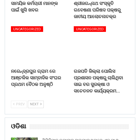
ସାମୟିକ କର୍ମଚାରୀ ମାନଙ୍କ
ଶ୍ରୀଜଗନ୍ନାଥ ସଂସ୍କୃତି
ପାଇଁ ଖୁସି ଖବର
ଗବେଷଣା ପରିଷଦ ପକ୍ଷରୁ
ଜାତୀୟ ଆଲୋଚନାଚକ୍ର
UNCATEGORIZED
UNCATEGORIZED
ନରେନ୍ଦ୍ରପୁର ଗ୍ରାମ ରେ
ଗଜପତି ଜିଲ୍ଲା ପୋଲିସ
ଆଞ୍ଚଳିକ ସାମ୍ବାଦିକ ସଂଘର
ପ୍ରଶାସନ ପକ୍ଷରୁ ଚାଲିଥିବା
ପ୍ରଥମ ବୈଠକ ଅନୁଷ୍ଠି
ସାଇ ବର ସୁରକ୍ଷା ଓ
ସଚେତନତ କାର୍ଯ୍ୟକ୍ରମ…
PREV
NEXT
ଓଡିଶା