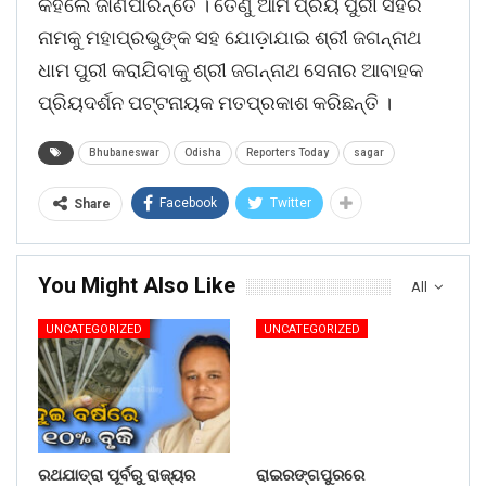
କହିଲେ ଜାଣିପାରନ୍ତେ । ତେଣୁ ଆମ ପ୍ରିୟ ପୁରୀ ସହର
ନାମକୁ ମହାପ୍ରଭୁଙ୍କ ସହ ଯୋଡ଼ାଯାଇ ଶ୍ରୀ ଜଗନ୍ନାଥ
ଧାମ ପୁରୀ କରାଯିବାକୁ ଶ୍ରୀ ଜଗନ୍ନାଥ ସେନାର ଆବାହକ
ପ୍ରିୟଦର୍ଶନ ପଟ୍ଟନାୟକ ମତପ୍ରକାଶ କରିଛନ୍ତି ।
Bhubaneswar
Odisha
Reporters Today
sagar
Facebook
Twitter
Share
You Might Also Like
All
UNCATEGORIZED
UNCATEGORIZED
ରଥଯାତ୍ରା ପୂର୍ବରୁ ରାଜ୍ୟର
ରାଇରଙ୍ଗପୁରରେ