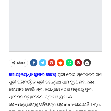
Share
ଗୋପ(ଜୟନ୍ତ କୁମାର ସେଠୀ)
ପୁରୀ ରେଲ ଷ୍ଟେସନର ନାମ
ପୁରୀ ପରିବର୍ତ୍ତେ ଶ୍ରୀ ଜଗନ୍ନାଥ ଧାମ ପୁରୀ ନାମକରଣ
କରାଯାଉ ବୋଲି ଶ୍ରୀ ଜଗନ୍ନାଥ ସେନା ପକ୍ଷରୁ ପୁରୀ
ଷ୍ଟେସନ ମ୍ୟାନେଜର ଙ୍କ ମାଧ୍ୟମରେ
ରେଳମନ୍ତ୍ରୀଙ୍କୁ ଦାବିପତ୍ର ପ୍ରଦାନ କରାଯାଇଛି । ଶ୍ରୀ