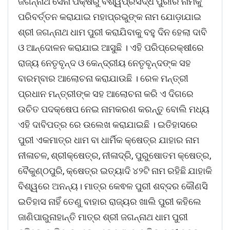
ଜଗନ୍ନାଥ ସେନା ପକ୍ଷରୁ ବିଶ୍ୱପ୍ରସିଦ୍ଧ ପୁରୀର ନାମକୁ
ପରିବର୍ତ୍ତନ କରାଯାଇ ମହାପ୍ରଭୁଙ୍କ ନାମ ଯୋଡ଼ାଯାଇ
ଶ୍ରୀ ଜଗନ୍ନାଥ ଧାମ ପୁରୀ କରାଯିବାକୁ ବହୁ ଦିନ ହେଲା ଦାବି
ଓ ଆନ୍ଦୋଳନ କରାଯାଇ ଆସୁଛି । ଏହି ପରିପ୍ରେକ୍ଷୀରେ
ରାଜ୍ୟ ନେତୃବୃନ୍ଦ ଓ କେନ୍ଦ୍ରୀୟ ନେତୃବୃନ୍ଦଙ୍କ ସହ
ବାରମ୍ବାର ଆଲୋଚନା କରାଯାଉଛି । ରେଳ ମନ୍ତ୍ରୀ
ପ୍ରଧାନ ମନ୍ତ୍ରୀଙ୍କ ସହ ଆଲୋଚନା କରି ଏ ଦିଗରେ
ଉଚିତ ପଦକ୍ଷେପ ନେଇ ନାମକରଣ କରନ୍ତୁ ବୋଲି ମଧ୍ୟ
ଏହି ଦାବିପତ୍ର ରେ ଉଲେଖ କରାଯାଇଛି । ଇତିହାସରେ
ପୁରୀ ଏକମାତ୍ର ଧାମ ବା ଧାର୍ମିକ କ୍ଷେତ୍ର ଯାହାର ନାମ
ନୀଳାଚଳ, ଶ୍ରୀକ୍ଷେତ୍ର, ନୀଳାଦ୍ରି, ପୁରୁଷୋତମ କ୍ଷେତ୍ର,
ବୈକୁଣ୍ଠପୁରି, କ୍ଷେତ୍ର ଇତ୍ୟାଦି ୪୨ଟି ନାମ ରହିଛି ଯାହାକି
ବିଶ୍ୱରେ ଅନନ୍ୟ। ମାତ୍ର କେଵଳ ପୁରୀ ଶବ୍ଦର କୌଣସି
ଇତିହାସ ନାହିଁ ତେଣୁ ବାହାର ରାଜ୍ୟର ଖାଲି ପୁରୀ କହିଲେ
ଜାଣିପାରୁନାହାନ୍ତି ମାତ୍ର ଶ୍ରୀ ଜଗନ୍ନାଥ ଧାମ ପୁରୀ