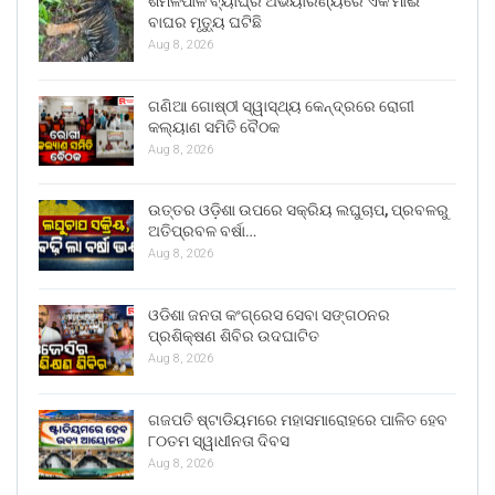
ଶିମିଳିପାଳ ବ୍ୟାଘ୍ର ଅଭୟାରଣ୍ୟରେ ଏକ ମାଈ
ବାଘର ମୃତ୍ୟୁ ଘଟିଛି
Aug 8, 2026
ଗଣିଆ ଗୋଷ୍ଠୀ ସ୍ୱାସ୍ଥ୍ୟ କେନ୍ଦ୍ରରେ ରୋଗୀ
କଲ୍ୟାଣ ସମିତି ବୈଠକ
Aug 8, 2026
ଉତ୍ତର ଓଡ଼ିଶା ଉପରେ ସକ୍ରିୟ ଲଘୁଚାପ, ପ୍ରବଳରୁ
ଅତିପ୍ରବଳ ବର୍ଷା…
Aug 8, 2026
ଓଡିଶା ଜନତା କଂଗ୍ରେସ ସେବା ସଙ୍ଗଠନର
ପ୍ରଶିକ୍ଷଣ ଶିବିର ଉଦଘାଟିତ
Aug 8, 2026
ଗଜପତି ଷ୍ଟାଡିୟମରେ ମହାସମାରୋହରେ ପାଳିତ ହେବ
୮୦ତମ ସ୍ୱାଧୀନତା ଦିବସ
Aug 8, 2026